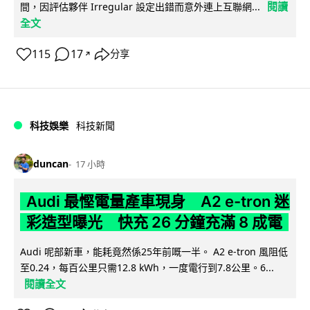
閱讀
間，因評估夥伴 Irregular 設定出錯而意外連上互聯網...
全文
115
17
分享
↗
科技娛樂
科技新聞
duncan
17 小時
Audi 最慳電量產車現身 A2 e-tron 迷
彩造型曝光 快充 26 分鐘充滿 8 成電
Audi 呢部新車，能耗竟然係25年前嘅一半。 A2 e-tron 風阻低
至0.24，每百公里只需12.8 kWh，一度電行到7.8公里。6...
閱讀全文