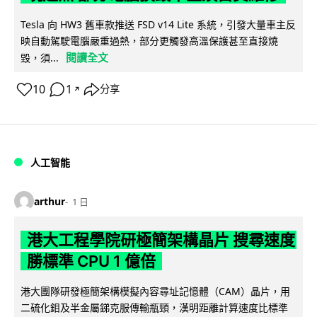
Tesla 向 HW3 舊車款推送 FSD v14 Lite 系統，引發大量車主反
映自動駕駛電腦嚴重過熱，部分更觸發高溫保護甚至直接燒
閱讀全文
毀，須...
10
1
分享
↗
人工智能
arthur
1 日
港大工程學院研極簡架構晶片 搜尋速度
勝標準 CPU 1 億倍
港大團隊研發極簡架構模擬內容尋址記憶體（CAM）晶片，用
二硫化鉬及半金屬銻克服傳輸瓶頸，漢明距離計算速度比標準