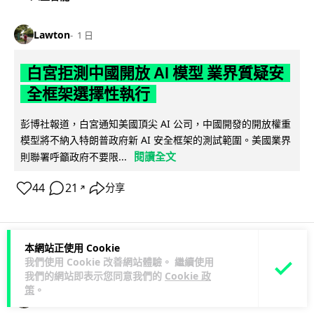
Lawton
1 日
白宮拒測中國開放 AI 模型 業界質疑安
全框架選擇性執行
彭博社報道，白宮通知美國頂尖 AI 公司，中國開發的開放權重
模型將不納入特朗普政府新 AI 安全框架的測試範圍。美國業界
閱讀全文
則聯署呼籲政府不要限...
44
21
分享
↗
本網站正使用 Cookie
人工智能
我們使用 Cookie 改善網站體驗。 繼續使用
我們的網站即表示您同意我們的
Cookie 政
策
。
Vin
1 日