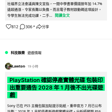
社福界立法會議員陳文宜指，一間中學書單價錢按年加 14.7%
遠超通漲，令家長難以負擔。而且電子教材啟動碼這項設計，
閱讀全文
令學生無法完成功課，二手...
812
306
分享
↗
科技娛樂
遊戲情報
Lawton
19 小時
PlayStation 確認停產實體光碟 包裝印
出重要通告 2028 年 1 月後不出光碟遊
戲
Sony 已在 PS5 主機包裝加貼提示貼紙，重申官方 7 月已公布
計劃：2028 年 1 月起停產新遊戲實體光碟。分析師預期 PS6