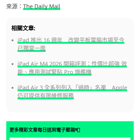
來源：
The Daily Mail
相關文章:
iPad 推出 16 週年 改變平板電腦市場至今
已獨當一面
iPad Air M4 2026 開箱評測：性價比超強 效
能、應用測試緊貼 Pro 旗艦機
iPad Air 3 全系列列入「過時」名單 Apple
仍可提供有限維修服務
📮
更多精彩文章每日送到電子郵箱