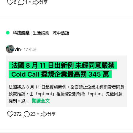
6
1
分享
↗
科技娛樂
生活娛樂
城中熱話
Vin
17 小時
法國 8 月 11 日出新例 未經同意嚴禁
Cold Call 違規企業最高罰 345 萬
法國將於 8 月 11 日起實施新例，全面禁止企業未經消費者同意
致電推銷，由「opt-out」拒接登記制轉為「opt-in」先徵同意
閱讀全文
機制。違...
272
23
分享
↗