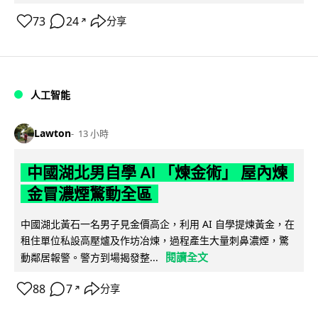
73
24
分享
↗
人工智能
Lawton
13 小時
中國湖北男自學 AI 「煉金術」 屋內煉
金冒濃煙驚動全區
中國湖北黃石一名男子見金價高企，利用 AI 自學提煉黃金，在
租住單位私設高壓爐及作坊冶煉，過程產生大量刺鼻濃煙，驚
閱讀全文
動鄰居報警。警方到場揭發整...
88
7
分享
↗