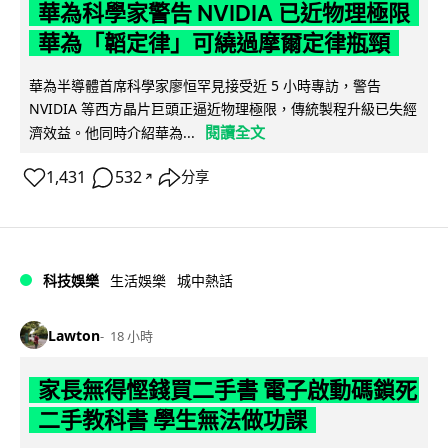
華為科學家警告 NVIDIA 已近物理極限
華為「韜定律」可繞過摩爾定律瓶頸
華為半導體首席科學家廖恒罕見接受近 5 小時專訪，警告
NVIDIA 等西方晶片巨頭正逼近物理極限，傳統製程升級已失經
閱讀全文
濟效益。他同時介紹華為...
1,431
532
分享
↗
科技娛樂
生活娛樂
城中熱話
Lawton
18 小時
家長無得慳錢買二手書 電子啟動碼鎖死
二手教科書 學生無法做功課