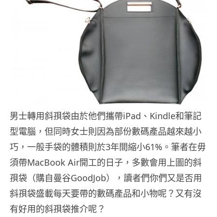
男士轉用斜孭袋由於他們攜帶iPad、Kindle和筆記
型電腦，但同時女士則因為部份數碼產品越來越小
巧，一般手袋的體積則於3年間縮小61%。筆者在毋
須帶MacBook Air開工的日子，多數會用上圖的斜
孭袋（購自曼谷GoodJob），讀者們你們又是否用
斜孭袋盛載每天要帶的數碼產品和小物呢？又有沒
有好用的斜孭袋推介呢？