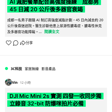
AI 減肥餐單配合高強度操練 成都男
45 日減 20 公斤後多器官衰竭
成都一名男子跟隨 AI 制訂高強度減脂計劃，45 日內減去約 20
公斤後昏迷送院。醫生診斷他患上尿源性膿毒症、膿毒性休克
閱讀全文
及多器官功能障礙。...
分享
3C科技
家居無線
影音產品
Vin
12 小時
DJI Mic Mini 2s 實測 四發一收同步獨
立錄音 32-bit 防爆咪拍片必備