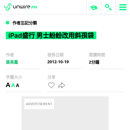
WWDC 2026
GenAI 與雲端科技專區
ERP 與商業 AI
iPad盛行 男士紛紛改用斜孭袋
作者忘記分類
iPad盛行 男士紛紛改用斜孭袋
作者
發佈日期
閱讀時間
2012-10-19
唐美鳳
2分鐘
字體大小
分享
A
A
A
ADVERTISEMENT