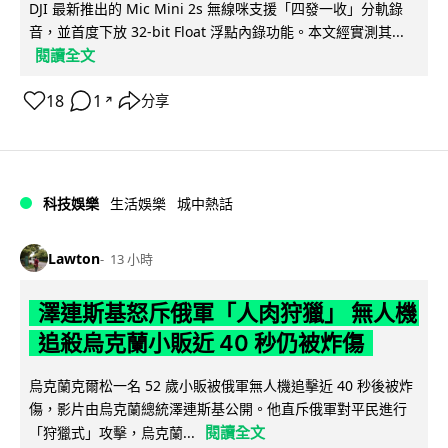
DJI 最新推出的 Mic Mini 2s 無線咪支援「四發一收」分軌錄
音，並首度下放 32-bit Float 浮點內錄功能。本文經實測其...
閱讀全文
18
1
分享
↗
科技娛樂
生活娛樂
城中熱話
Lawton
13 小時
澤連斯基怒斥俄軍「人肉狩獵」 無人機
追殺烏克蘭小販近 40 秒仍被炸傷
烏克蘭克爾松一名 52 歲小販被俄軍無人機追擊近 40 秒後被炸
傷，影片由烏克蘭總統澤連斯基公開。他直斥俄軍對平民進行
閱讀全文
「狩獵式」攻擊，烏克蘭...