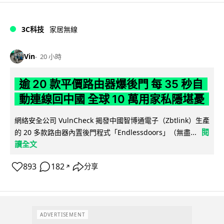
3C科技
家居無線
Vin
20 小時
逾 20 款平價路由器爆後門 每 35 秒自
動連線回中國 全球 10 萬用家私隱堪憂
網絡安全公司 VulnCheck 揭發中國智博通電子（Zbtlink）生產
閱
的 20 多款路由器內置後門程式「Endlessdoors」（無盡...
讀全文
893
182
分享
↗
ADVERTISEMENT