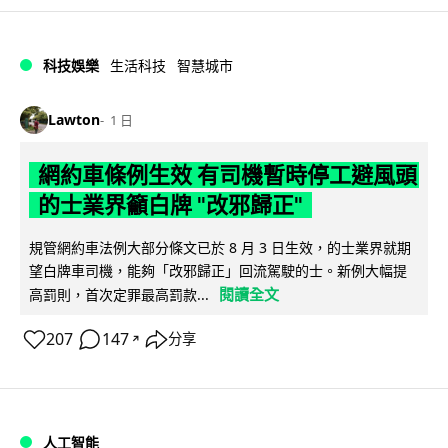
科技娛樂
生活科技
智慧城市
Lawton
1 日
網約車條例生效 有司機暫時停工避風頭
的士業界籲白牌 "改邪歸正"
規管網約車法例大部分條文已於 8 月 3 日生效，的士業界就期
望白牌車司機，能夠「改邪歸正」回流駕駛的士。新例大幅提
閱讀全文
高罰則，首次定罪最高罰款...
207
147
分享
↗
人工智能