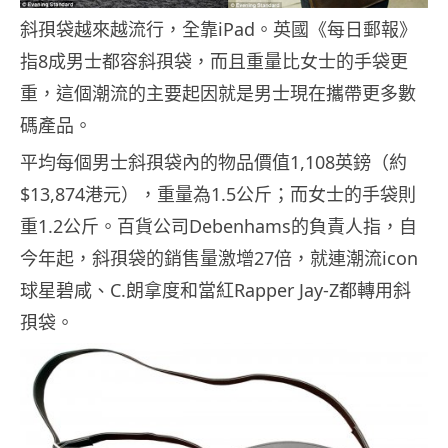
斜孭袋越來越流行，全靠iPad。英國《每日郵報》
指8成男士都容斜孭袋，而且重量比女士的手袋更
重，這個潮流的主要起因就是男士現在攜帶更多數
碼產品。
平均每個男士斜孭袋內的物品價值1,108英鎊（約
$13,874港元），重量為1.5公斤；而女士的手袋則
重1.2公斤。百貨公司Debenhams的負責人指，自
今年起，斜孭袋的銷售量激增27倍，就連潮流icon
球星碧咸、C.朗拿度和當紅Rapper Jay-Z都轉用斜
孭袋。