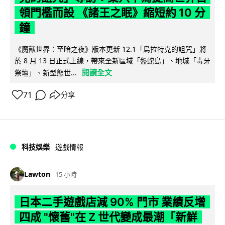
領門檻而設 《諸王之眠》縮短約 10 分
鐘
《魔獸世界：至暗之夜》版本更新 12.1「烏拉特克的詛咒」將
於 8 月 13 日正式上線，帶來全新區域「盤蛇島」、地城「毒牙
閱讀全文
祭壇」、新型態世...
71
分享
科技娛樂
遊戲情報
Lawton
15 小時
日本二手遊戲店減 90% 門市 業績反增
四成 "懷舊"在 Z 世代變成最潮「新鮮