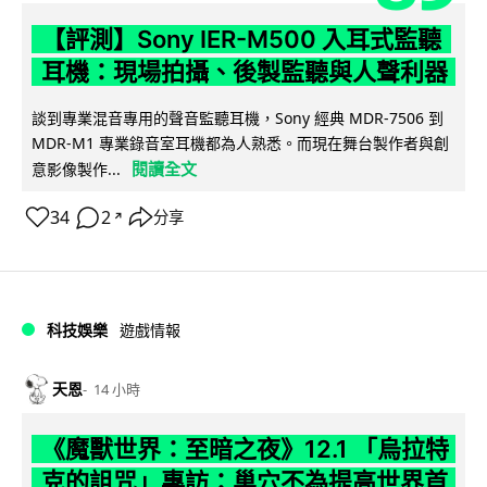
【評測】Sony IER-M500 入耳式監聽
耳機：現場拍攝、後製監聽與人聲利器
談到專業混音專用的聲音監聽耳機，Sony 經典 MDR-7506 到
MDR-M1 專業錄音室耳機都為人熟悉。而現在舞台製作者與創
閱讀全文
意影像製作...
34
2
分享
↗
科技娛樂
遊戲情報
天恩
14 小時
《魔獸世界：至暗之夜》12.1 「烏拉特
克的詛咒」專訪：巢穴不為提高世界首