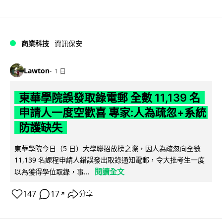
商業科技
資訊保安
Lawton
1 日
東華學院誤發取錄電郵 全數 11,139 名
申請人一度空歡喜 專家:人為疏忽+系統
防護缺失
東華學院今日（5 日）大學聯招放榜之際，因人為疏忽向全數
11,139 名課程申請人錯誤發出取錄通知電郵，令大批考生一度
閱讀全文
以為獲得學位取錄，事...
147
17
分享
↗