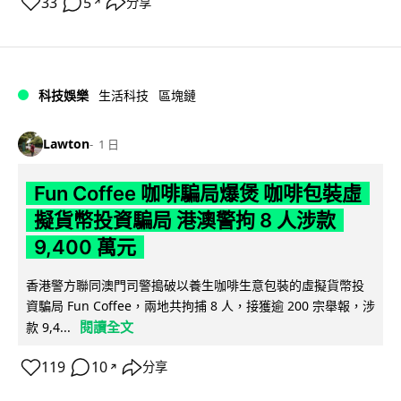
33
5
分享
↗
科技娛樂
生活科技
區塊鏈
Lawton
1 日
Fun Coffee 咖啡騙局爆煲 咖啡包裝虛
擬貨幣投資騙局 港澳警拘 8 人涉款
9,400 萬元
香港警方聯同澳門司警搗破以養生咖啡生意包裝的虛擬貨幣投
資騙局 Fun Coffee，兩地共拘捕 8 人，接獲逾 200 宗舉報，涉
閱讀全文
款 9,4...
119
10
分享
↗