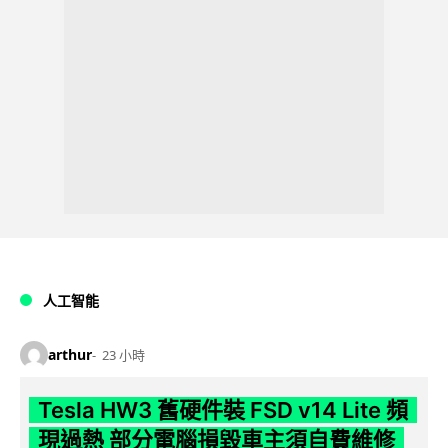
人工智能
arthur
23 小時
Tesla HW3 舊硬件裝 FSD v14 Lite 頻
現過熱 部分電腦損毀車主須自費維修