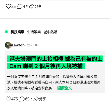
25
4
分享
↗
科技娛樂
生活娛樂
城中熱話
Lawton
20 小時
港夫婦澳門的士拾相機 據為己有被的士
Cam 睇到 2 個月後再入境被捕
一對香港夫婦今年 5 月遊澳門乘的士拾獲他人遺留相機及電
池，拾遺不報並帶返香港自用。兩人本月 2 日經港珠澳大橋再
閱讀全文
次入境澳門時，被治安警察局...
475
65
分享
↗