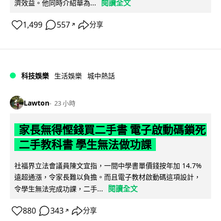
閱讀全文
濟效益。他同時介紹華為...
1,499
557
分享
↗
科技娛樂
生活娛樂
城中熱話
Lawton
23 小時
家長無得慳錢買二手書 電子啟動碼鎖死
二手教科書 學生無法做功課
社福界立法會議員陳文宜指，一間中學書單價錢按年加 14.7%
遠超通漲，令家長難以負擔。而且電子教材啟動碼這項設計，
閱讀全文
令學生無法完成功課，二手...
880
343
分享
↗