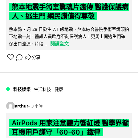
熊本地震手術室驚魂片瘋傳 醫護保護病
人、逃生門 網民讚值得尊敬
熊本縣 7 月 28 日發生 7.1 級地震，熊本綜合醫院手術室鏡頭拍
下地震一刻，醫護人員臨危不亂保護病人，更馬上開逃生門確
閱讀全文
保出口流通。片段...
分享
科技娛樂
生活科技
健康
arthur
3 小時
AirPods 用家注意聽力響紅燈 醫學界籲
耳機用戶謹守「60-60」鐵律