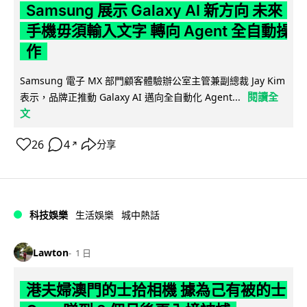
Samsung 展示 Galaxy AI 新方向 未來
手機毋須輸入文字 轉向 Agent 全自動操
作
Samsung 電子 MX 部門顧客體驗辦公室主管兼副總裁 Jay Kim
閱讀全
表示，品牌正推動 Galaxy AI 邁向全自動化 Agent...
文
26
4
分享
↗
科技娛樂
生活娛樂
城中熱話
Lawton
1 日
港夫婦澳門的士拾相機 據為己有被的士