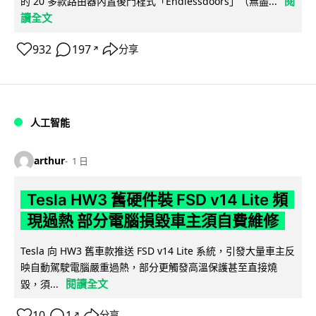
閱
的 20 多款路由器內置後門程式「Endlessdoors」（無盡...
讀全文
932
197
分享
↗
人工智能
arthur
1 日
Tesla HW3 舊硬件裝 FSD v14 Lite 頻
現過熱 部分電腦損毀車主須自費維修
Tesla 向 HW3 舊車款推送 FSD v14 Lite 系統，引發大量車主反
映自動駕駛電腦嚴重過熱，部分更觸發高溫保護甚至直接燒
閱讀全文
毀，須...
10
1
分享
↗