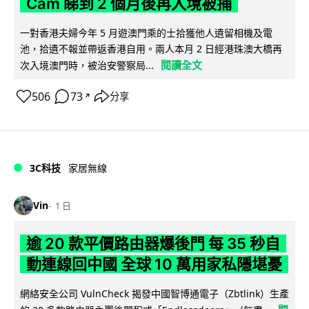
Cam 睇到 2 個月後再入境被捕
一對香港夫婦今年 5 月遊澳門乘的士拾獲他人遺留相機及電
池，拾遺不報並帶返香港自用。兩人本月 2 日經港珠澳大橋再
閱讀全文
次入境澳門時，被治安警察局...
506
73
分享
↗
3C科技
家居無線
Vin
1 日
逾 20 款平價路由器爆後門 每 35 秒自
動連線回中國 全球 10 萬用家私隱堪憂
網絡安全公司 VulnCheck 揭發中國智博通電子（Zbtlink）生產