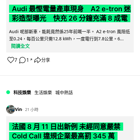
Audi 最慳電量產車現身 A2 e-tron 迷
彩造型曝光 快充 26 分鐘充滿 8 成電
Audi 呢部新車，能耗竟然係25年前嘅一半。 A2 e-tron 風阻低
至0.24，每百公里只需12.8 kWh，一度電行到7.8公里。6...
閱讀全文
7
1
分享
↗
科技娛樂
生活娛樂
城中熱話
Vin
21 小時
法國 8 月 11 日出新例 未經同意嚴禁
Cold Call 違規企業最高罰 345 萬