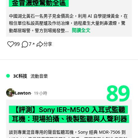
金冒濃煙驚動全區
中國湖北黃石一名男子見金價高企，利用 AI 自學提煉黃金，在
租住單位私設高壓爐及作坊冶煉，過程產生大量刺鼻濃煙，驚
閱讀全文
動鄰居報警。警方到場揭發整...
99
7
分享
↗
3C科技
流動音樂
89
Lawton
19 小時
【評測】Sony IER-M500 入耳式監聽
耳機：現場拍攝、後製監聽與人聲利器
談到專業混音專用的聲音監聽耳機，Sony 經典 MDR-7506 到