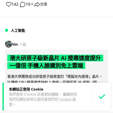
142
19
分享
↗
人工智能
Vin
1 日
港大研原子級新晶片 AI 搜尋速度提升
一億倍 手機人臉識別免上雲端
香港大學團隊成功研發原子級厚度的「模擬存內搜尋」晶片，
比傳統 CPU 搜尋速度快約 1 億倍，延遲低至 36 皮秒（即
閱讀全文
0.00000000...
本網站正使用 Cookie
我們使用 Cookie 改善網站體驗。 繼續使用
381
86
我們的網站即表示您同意我們的
Cookie 政
分享
↗
策
。