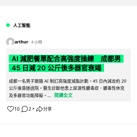
人工智能
arthur
4 小時
AI 減肥餐單配合高強度操練 成都男
45 日減 20 公斤後多器官衰竭
成都一名男子跟隨 AI 制訂高強度減脂計劃，45 日內減去約 20
公斤後昏迷送院。醫生診斷他患上尿源性膿毒症、膿毒性休克
閱讀全文
及多器官功能障礙。...
10
2
分享
↗