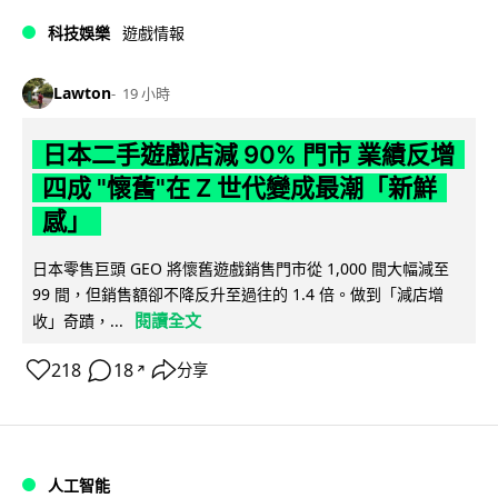
科技娛樂
遊戲情報
Lawton
19 小時
日本二手遊戲店減 90% 門市 業績反增
四成 "懷舊"在 Z 世代變成最潮「新鮮
感」
日本零售巨頭 GEO 將懷舊遊戲銷售門市從 1,000 間大幅減至
99 間，但銷售額卻不降反升至過往的 1.4 倍。做到「減店增
閱讀全文
收」奇蹟，...
218
18
分享
↗
人工智能