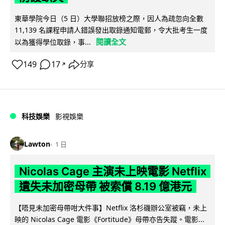
東華學院今日（5 日）大學聯招放榜之際，因人為疏忽向全數
11,139 名課程申請人錯誤發出取錄通知電郵，令大批考生一度
閱讀全文
以為獲得學位取錄，事...
149
17
分享
↗
科技娛樂
影視娛樂
Lawton
1 日
Nicolas Cage 主演未上映電影 Netflix
遺失未加密母帶 被索償 8.19 億港元
【唔見未加密母帶咁大件事】Netflix 洛杉磯辦公室被竊，未上
映的 Nicolas Cage 電影《Fortitude》母帶亦告失蹤。電影...