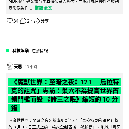
MDR-M1 專業錄音室耳機都為人熟悉。而現在舞台製作者與創
閱讀全文
意影像製作...
34
2
分享
↗
科技娛樂
遊戲情報
天恩
19 小時
《魔獸世界：至暗之夜》12.1 「烏拉特
克的詛咒」專訪：巢穴不為提高世界首
領門檻而設 《諸王之眠》縮短約 10 分
鐘
《魔獸世界：至暗之夜》版本更新 12.1「烏拉特克的詛咒」將
於 8 月 13 日正式上線，帶來全新區域「盤蛇島」、地城「毒牙