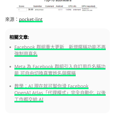
來源：
pocket-lint
相關文章:
Facebook 群組重大更新 新增暱稱功能不再
強制用真名
Meta 為 Facebook 群組引入自訂用戶名稱功
能 可自由切換真實姓名與暱稱
教學：AI 現在就可幫你滑 Facebook
OpenAI Atlas「代理模式」完全自動化, 以後
工作都交給 AI