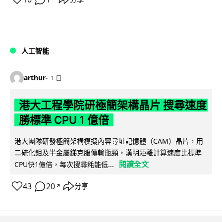
人工智能
arthur
1 日
港大工程學院研極簡架構晶片 搜尋速度
勝標準 CPU 1 億倍
港大團隊研發極簡架構模擬內容尋址記憶體（CAM）晶片，用
二硫化鉬及半金屬銻克服傳輸瓶頸，漢明距離計算速度比標準
閱讀全文
CPU快1億倍，每次搜尋耗能低...
43
20
分享
↗