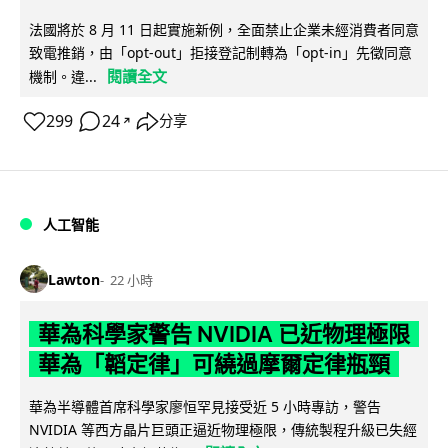
法國將於 8 月 11 日起實施新例，全面禁止企業未經消費者同意
致電推銷，由「opt-out」拒接登記制轉為「opt-in」先徵同意
閱讀全文
機制。違...
299
24
分享
↗
人工智能
Lawton
22 小時
華為科學家警告 NVIDIA 已近物理極限
華為「韜定律」可繞過摩爾定律瓶頸
華為半導體首席科學家廖恒罕見接受近 5 小時專訪，警告
NVIDIA 等西方晶片巨頭正逼近物理極限，傳統製程升級已失經