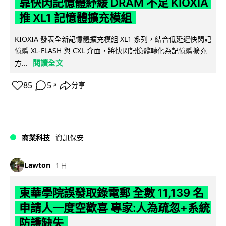
靠快閃記憶體紓緩 DRAM 不足 KIOXIA
推 XL1 記憶體擴充模組
KIOXIA 發表全新記憶體擴充模組 XL1 系列，結合低延遲快閃記
憶體 XL-FLASH 與 CXL 介面，將快閃記憶體轉化為記憶體擴充
閱讀全文
方...
85
5
分享
↗
商業科技
資訊保安
Lawton
1 日
東華學院誤發取錄電郵 全數 11,139 名
申請人一度空歡喜 專家:人為疏忽+系統
防護缺失