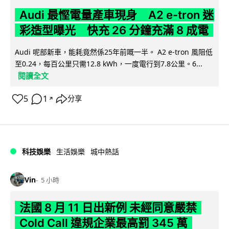
Audi 最慳電量產車現身 A2 e-tron 迷
彩造型曝光 快充 26 分鐘充滿 8 成電
Audi 呢部新車，能耗竟然係25年前嘅一半。 A2 e-tron 風阻低
至0.24，每百公里只需12.8 kWh，一度電行到7.8公里。6...
閱讀全文
5
1
分享
↗
科技娛樂
生活娛樂
城中熱話
Vin
5 小時
法國 8 月 11 日出新例 未經同意嚴禁
Cold Call 違規企業最高罰 345 萬