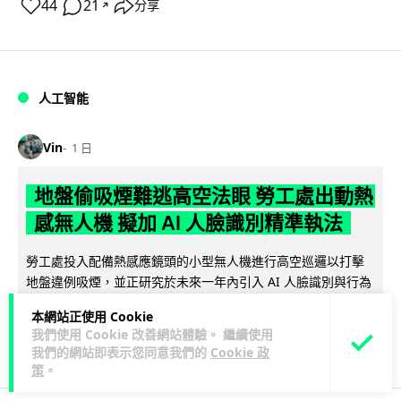
44
21
分享
↗
人工智能
Vin
1 日
地盤偷吸煙難逃高空法眼 勞工處出動熱
感無人機 擬加 AI 人臉識別精準執法
勞工處投入配備熱感應鏡頭的小型無人機進行高空巡邏以打擊
地盤違例吸煙，並正研究於未來一年內引入 AI 人臉識別與行為
閱讀全文
分析功能，結合三大技術進一...
本網站正使用 Cookie
我們使用 Cookie 改善網站體驗。 繼續使用
246
55
分享
↗
我們的網站即表示您同意我們的
Cookie 政
策
。