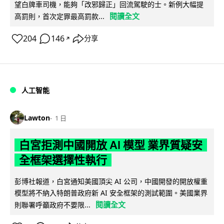
望白牌車司機，能夠「改邪歸正」回流駕駛的士。新例大幅提
閱讀全文
高罰則，首次定罪最高罰款...
204
146
分享
↗
人工智能
Lawton
1 日
白宮拒測中國開放 AI 模型 業界質疑安
全框架選擇性執行
彭博社報道，白宮通知美國頂尖 AI 公司，中國開發的開放權重
模型將不納入特朗普政府新 AI 安全框架的測試範圍。美國業界
閱讀全文
則聯署呼籲政府不要限...