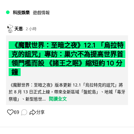
科技娛樂
遊戲情報
天恩
2 小時
《魔獸世界：至暗之夜》12.1 「烏拉特
克的詛咒」專訪：巢穴不為提高世界首
領門檻而設 《諸王之眠》縮短約 10 分
鐘
《魔獸世界：至暗之夜》版本更新 12.1「烏拉特克的詛咒」將
於 8 月 13 日正式上線，帶來全新區域「盤蛇島」、地城「毒牙
閱讀全文
祭壇」、新型態世...
69
分享