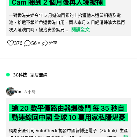
Cam 睇到 2 個月後再入境被捕
一對香港夫婦今年 5 月遊澳門乘的士拾獲他人遺留相機及電
池，拾遺不報並帶返香港自用。兩人本月 2 日經港珠澳大橋再
閱讀全文
次入境澳門時，被治安警察局...
376
56
分享
↗
3C科技
家居無線
Vin
8 小時
逾 20 款平價路由器爆後門 每 35 秒自
動連線回中國 全球 10 萬用家私隱堪憂
網絡安全公司 VulnCheck 揭發中國智博通電子（Zbtlink）生產