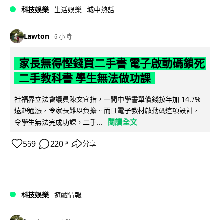
科技娛樂
生活娛樂
城中熱話
Lawton
6 小時
家長無得慳錢買二手書 電子啟動碼鎖死
二手教科書 學生無法做功課
社福界立法會議員陳文宜指，一間中學書單價錢按年加 14.7%
遠超通漲，令家長難以負擔。而且電子教材啟動碼這項設計，
閱讀全文
令學生無法完成功課，二手...
569
220
分享
↗
科技娛樂
遊戲情報