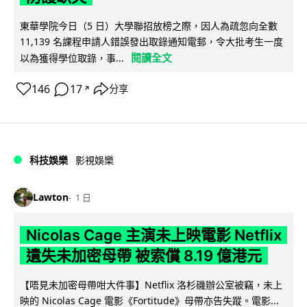
東華學院今日（5 日）大學聯招放榜之際，因人為疏忽向全數
11,139 名課程申請人錯誤發出取錄通知電郵，令大批考生一度
閱讀全文
以為獲得學位取錄，事...
146
17
分享
↗
科技娛樂
影視娛樂
Lawton
1 日
Nicolas Cage 主演未上映電影 Netflix
遺失未加密母帶 被索償 8.19 億港元
【唔見未加密母帶咁大件事】Netflix 洛杉磯辦公室被竊，未上
映的 Nicolas Cage 電影《Fortitude》母帶亦告失蹤。電影...