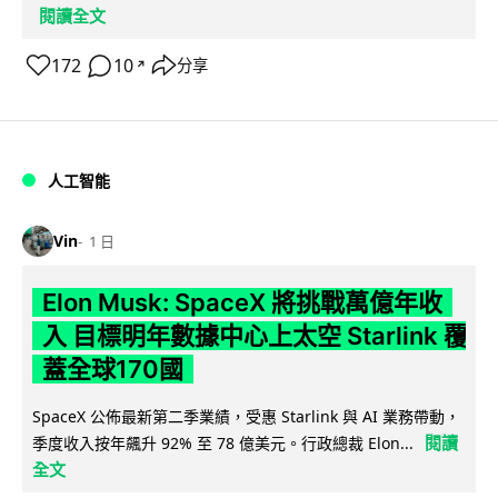
閱讀全文
172
10
分享
↗
人工智能
Vin
1 日
Elon Musk: SpaceX 將挑戰萬億年收
入 目標明年數據中心上太空 Starlink 覆
蓋全球170國
SpaceX 公佈最新第二季業績，受惠 Starlink 與 AI 業務帶動，
閱讀
季度收入按年飆升 92% 至 78 億美元。行政總裁 Elon...
全文