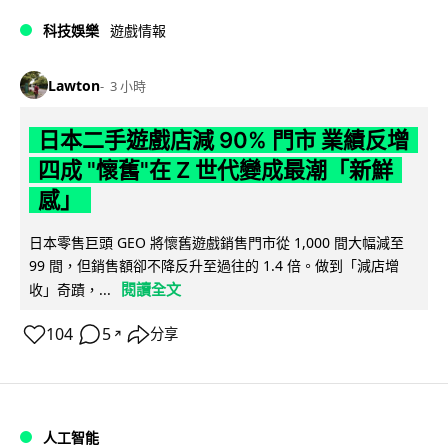
科技娛樂
遊戲情報
Lawton
3 小時
日本二手遊戲店減 90% 門市 業績反增
四成 "懷舊"在 Z 世代變成最潮「新鮮
感」
日本零售巨頭 GEO 將懷舊遊戲銷售門市從 1,000 間大幅減至
99 間，但銷售額卻不降反升至過往的 1.4 倍。做到「減店增
閱讀全文
收」奇蹟，...
104
5
分享
↗
人工智能