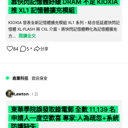
靠快閃記憶體紓緩 DRAM 不足 KIOXIA
推 XL1 記憶體擴充模組
KIOXIA 發表全新記憶體擴充模組 XL1 系列，結合低延遲快閃記
憶體 XL-FLASH 與 CXL 介面，將快閃記憶體轉化為記憶體擴充
閱讀全文
方...
84
5
分享
↗
商業科技
資訊保安
Lawton
1 日
東華學院誤發取錄電郵 全數 11,139 名
申請人一度空歡喜 專家:人為疏忽+系統
防護缺失