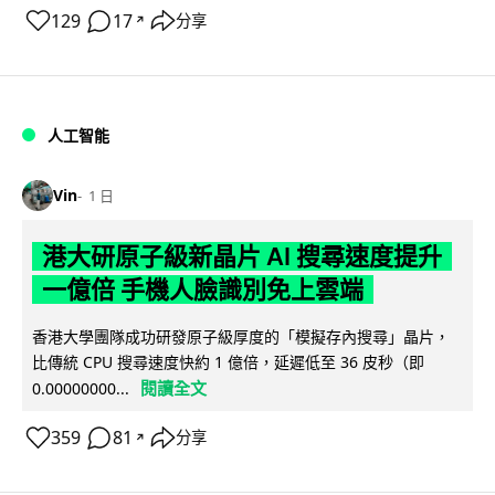
129
17
分享
↗
人工智能
Vin
1 日
港大研原子級新晶片 AI 搜尋速度提升
一億倍 手機人臉識別免上雲端
香港大學團隊成功研發原子級厚度的「模擬存內搜尋」晶片，
比傳統 CPU 搜尋速度快約 1 億倍，延遲低至 36 皮秒（即
閱讀全文
0.00000000...
359
81
分享
↗