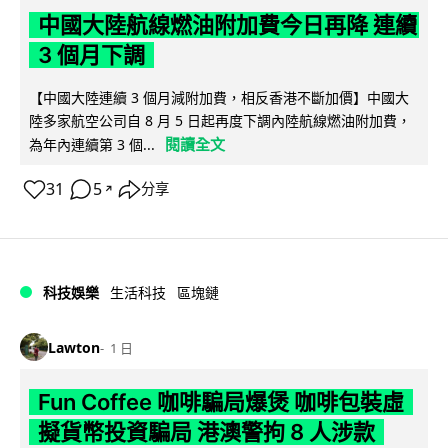
中國大陸航線燃油附加費今日再降 連續
3 個月下調
【中國大陸連續 3 個月減附加費，相反香港不斷加價】中國大
陸多家航空公司自 8 月 5 日起再度下調內陸航線燃油附加費，
閱讀全文
為年內連續第 3 個...
31
5
分享
↗
科技娛樂
生活科技
區塊鏈
Lawton
1 日
Fun Coffee 咖啡騙局爆煲 咖啡包裝虛
擬貨幣投資騙局 港澳警拘 8 人涉款