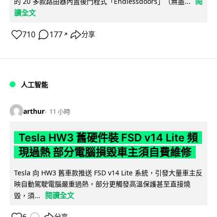
閱
的 20 多款路由器內置後門程式「Endlessdoors」（無盡...
讀全文
710
177
分享
↗
人工智能
arthur
11 小時
Tesla HW3 舊硬件裝 FSD v14 Lite 頻
現過熱 部分電腦損毀車主須自費維修
Tesla 向 HW3 舊車款推送 FSD v14 Lite 系統，引發大量車主反
映自動駕駛電腦嚴重過熱，部分更觸發高溫保護甚至直接燒
閱讀全文
毀，須...