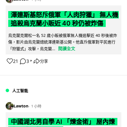
澤連斯基怒斥俄軍「人肉狩獵」 無人機
追殺烏克蘭小販近 40 秒仍被炸傷
烏克蘭克爾松一名 52 歲小販被俄軍無人機追擊近 40 秒後被炸
傷，影片由烏克蘭總統澤連斯基公開。他直斥俄軍對平民進行
閱讀全文
「狩獵式」攻擊，烏克蘭...
21
3
分享
↗
人工智能
Lawton
1 小時
中國湖北男自學 AI 「煉金術」 屋內煉