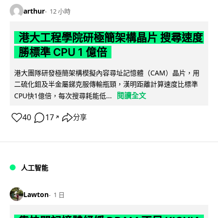
arthur
12 小時
港大工程學院研極簡架構晶片 搜尋速度
勝標準 CPU 1 億倍
港大團隊研發極簡架構模擬內容尋址記憶體（CAM）晶片，用
二硫化鉬及半金屬銻克服傳輸瓶頸，漢明距離計算速度比標準
閱讀全文
CPU快1億倍，每次搜尋耗能低...
40
17
分享
↗
人工智能
Lawton
1 日