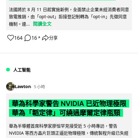
法國將於 8 月 11 日起實施新例，全面禁止企業未經消費者同意
致電推銷，由「opt-out」拒接登記制轉為「opt-in」先徵同意
閱讀全文
機制。違...
164
16
分享
↗
人工智能
Lawton
5 小時
華為科學家警告 NVIDIA 已近物理極限
華為「韜定律」可繞過摩爾定律瓶頸
華為半導體首席科學家廖恒罕見接受近 5 小時專訪，警告
NVIDIA 等西方晶片巨頭正逼近物理極限，傳統製程升級已失經