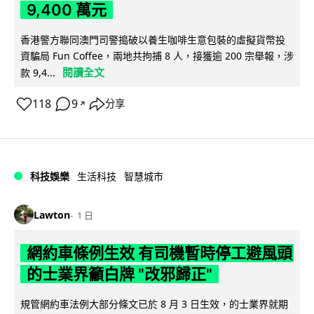
9,400 萬元
香港警方聯同澳門司警搗破以養生咖啡生意包裝的虛擬貨幣投
資騙局 Fun Coffee，兩地共拘捕 8 人，接獲逾 200 宗舉報，涉
閱讀全文
款 9,4...
118
9
分享
↗
科技娛樂
生活科技
智慧城市
Lawton
1 日
網約車條例生效 有司機暫時停工避風頭
的士業界籲白牌 "改邪歸正"
規管網約車法例大部分條文已於 8 月 3 日生效，的士業界就期