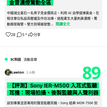
金冒濃煙驚動全區
中國湖北黃石一名男子見金價高企，利用 AI 自學提煉黃金，在
租住單位私設高壓爐及作坊冶煉，過程產生大量刺鼻濃煙，驚
閱讀全文
動鄰居報警。警方到場揭發整...
28
5
分享
↗
3C科技
流動音樂
89
Lawton
2 小時
【評測】Sony IER-M500 入耳式監聽
耳機：現場拍攝、後製監聽與人聲利器
談到專業混音專用的聲音監聽耳機，Sony 經典 MDR-7506 到