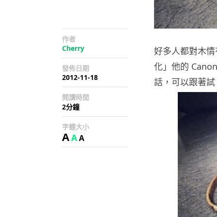
作者
Cherry
好多人都對木情有
化」他的 Cano
發佈日期
2012-11-18
話，可以跟著試
閱讀時間
2分鐘
字體大小
A
A
A