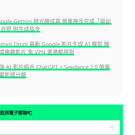
ogle Gemini 時光機成真 簡單幾步完成「與幼
 合照 附生成指令
ini Omni 最新 Google 影片生成 AI 模型 簡
成複雜影片 免 VPN 香港都用到
AI 影片組合 ChatGPT + Seedance 2.0 簡單
電影感分鏡
📮
送到電子郵箱