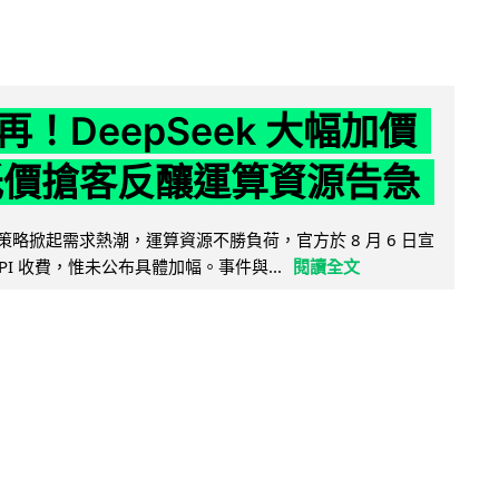
！DeepSeek 大幅加價
低價搶客反釀運算資源告急
因低價策略掀起需求熱潮，運算資源不勝負荷，官方於 8 月 6 日宣
PI 收費，惟未公布具體加幅。事件與...
閱讀全文