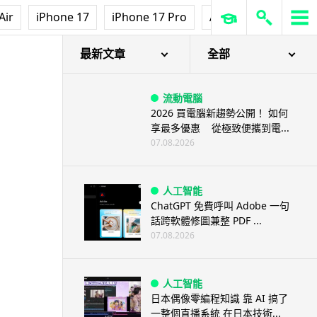
Air
iPhone 17
iPhone 17 Pro
AirPods Pro 3
Ap
最新文章
全部
流動電腦
2026 買電腦新趨勢公開！ 如何
享最多優惠 從極致便攜到電...
07.08.2026
人工智能
ChatGPT 免費呼叫 Adobe 一句
話跨軟體修圖兼整 PDF ...
07.08.2026
人工智能
日本偶像零編程知識 靠 AI 搞了
一整個直播系統 在日本技術...