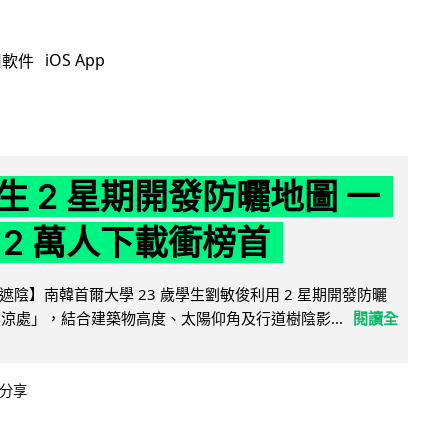
iOS App
用軟件
生 2 星期開發防曬地圖 一
 2 萬人下載衝榜首
陰】南韓首爾大學 23 歲學生劉敏俊利用 2 星期開發防曬
陰涼處」，結合建築物高度、太陽仰角及行道樹陰影...
閱讀全
分享