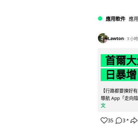
應用軟件
應
Lawton
3 小時
首爾大
日暴增
【行路都要揀好有遮
導航 App「走向
文
35
3
↗