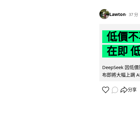
Lawton
37 分
低價不再
在即 
DeepSeek 
布即將大幅上調 A
分享