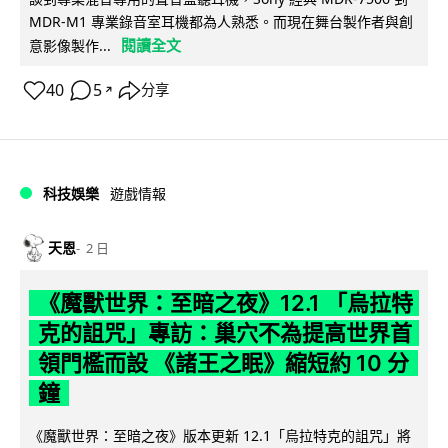
MDR-M1 專業錄音室耳機都為人熟悉。而現在舞台製作者與創
閱讀全文
意影像製作...
40
5
分享
↗
科技娛樂
遊戲情報
天恩
2 日
《魔獸世界：至暗之夜》12.1 「烏拉特
克的詛咒」專訪：巢穴不為提高世界首
領門檻而設 《諸王之眠》縮短約 10 分
鐘
《魔獸世界：至暗之夜》版本更新 12.1「烏拉特克的詛咒」將