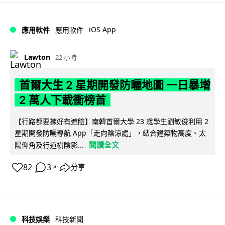
iOS App
應用軟件
應用軟件
Lawton
22 小時
首爾大生 2 星期開發防曬地圖 一日暴增
2 萬人下載衝榜首
【行路都要揀好有遮陰】南韓首爾大學 23 歲學生劉敏俊利用 2
星期開發防曬導航 App「走向陰涼處」，結合建築物高度、太
閱讀全文
陽仰角及行道樹陰影...
82
3
分享
↗
科技娛樂
科技新聞