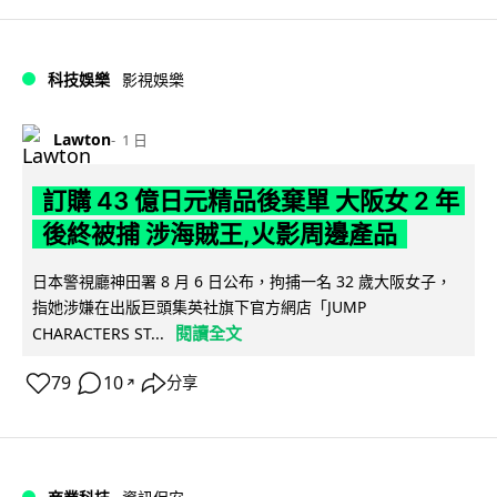
科技娛樂
影視娛樂
Lawton
1 日
訂購 43 億日元精品後棄單 大阪女 2 年
後終被捕 涉海賊王,火影周邊產品
日本警視廳神田署 8 月 6 日公布，拘捕一名 32 歲大阪女子，
指她涉嫌在出版巨頭集英社旗下官方網店「JUMP
閱讀全文
CHARACTERS ST...
79
10
分享
↗