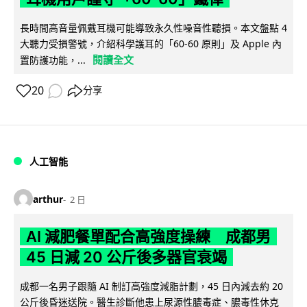
長時間高音量佩戴耳機可能導致永久性噪音性聽損。本文盤點 4
大聽力受損警號，介紹科學護耳的「60-60 原則」及 Apple 內
閱讀全文
置防護功能，...
20
分享
人工智能
arthur
2 日
AI 減肥餐單配合高強度操練 成都男
45 日減 20 公斤後多器官衰竭
成都一名男子跟隨 AI 制訂高強度減脂計劃，45 日內減去約 20
公斤後昏迷送院。醫生診斷他患上尿源性膿毒症、膿毒性休克