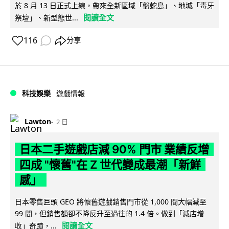
於 8 月 13 日正式上線，帶來全新區域「盤蛇島」、地城「毒牙
閱讀全文
祭壇」、新型態世...
116
分享
科技娛樂
遊戲情報
Lawton
2 日
日本二手遊戲店減 90% 門市 業績反增
四成 "懷舊"在 Z 世代變成最潮「新鮮
感」
日本零售巨頭 GEO 將懷舊遊戲銷售門市從 1,000 間大幅減至
99 間，但銷售額卻不降反升至過往的 1.4 倍。做到「減店增
閱讀全文
收」奇蹟，...