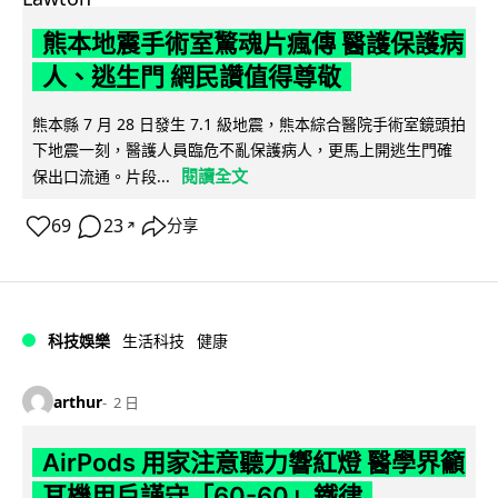
熊本地震手術室驚魂片瘋傳 醫護保護病
人、逃生門 網民讚值得尊敬
熊本縣 7 月 28 日發生 7.1 級地震，熊本綜合醫院手術室鏡頭拍
下地震一刻，醫護人員臨危不亂保護病人，更馬上開逃生門確
閱讀全文
保出口流通。片段...
69
23
分享
↗
科技娛樂
生活科技
健康
arthur
2 日
AirPods 用家注意聽力響紅燈 醫學界籲
耳機用戶謹守「60-60」鐵律