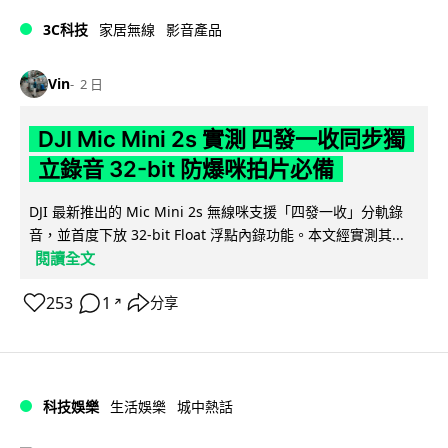
3C科技
家居無線
影音產品
Vin
2 日
DJI Mic Mini 2s 實測 四發一收同步獨
立錄音 32-bit 防爆咪拍片必備
DJI 最新推出的 Mic Mini 2s 無線咪支援「四發一收」分軌錄
音，並首度下放 32-bit Float 浮點內錄功能。本文經實測其...
閱讀全文
253
1
分享
↗
科技娛樂
生活娛樂
城中熱話