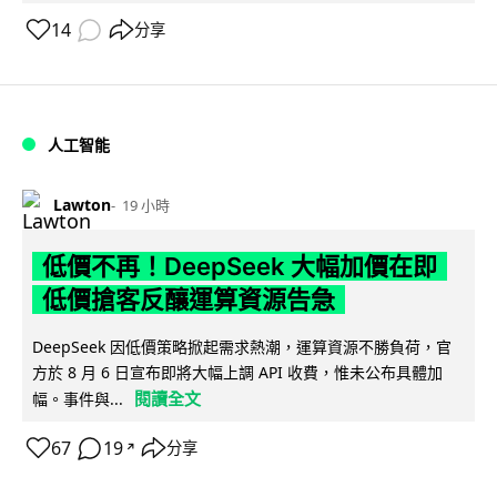
14
分享
人工智能
Lawton
19 小時
低價不再！DeepSeek 大幅加價在即
低價搶客反釀運算資源告急
DeepSeek 因低價策略掀起需求熱潮，運算資源不勝負荷，官
方於 8 月 6 日宣布即將大幅上調 API 收費，惟未公布具體加
閱讀全文
幅。事件與...
67
19
分享
↗