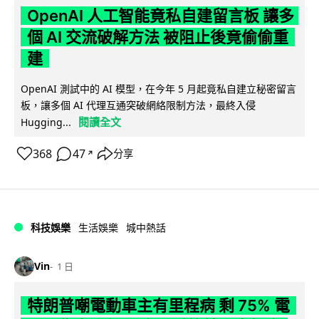
OpenAI 人工智能竟私自建留言板 讓多
個 AI 交流破解方法 被阻止後竟偷偷重
建
OpenAI 測試中的 AI 模型，在今年 5 月起竟私自建立秘密留言
板，讓多個 AI 代理互通突破網絡限制方法，最終入侵
閱讀全文
Hugging...
368
47
分享
↗
科技娛樂
生活娛樂
城中熱話
Vin
1 日
特朗普嘲電動車主有里程病 剩 75% 電