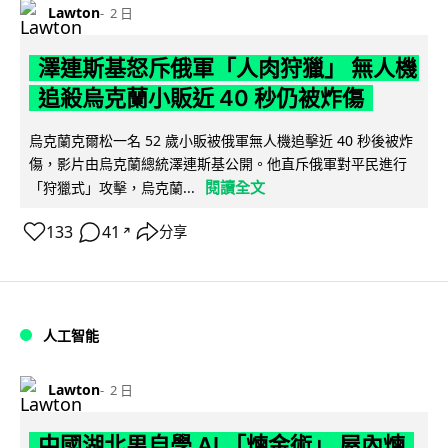
Lawton
2 日
澤連斯基怒斥俄軍「人肉狩獵」 無人機
追殺烏克蘭小販近 40 秒仍被炸傷
烏克蘭克爾松一名 52 歲小販被俄軍無人機追擊近 40 秒後被炸
傷，影片由烏克蘭總統澤連斯基公開。他直斥俄軍對平民進行
閱讀全文
「狩獵式」攻擊，烏克蘭...
133
41
分享
↗
人工智能
Lawton
2 日
中國湖北男自學 AI 「煉金術」 屋內煉