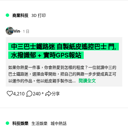
商業科技
3D 打印
Vin
1 日
中三巴士鐵路迷 自製紙皮遙控巴士 門,
水撥識郁 + 實時GPS報站
如果你熱愛一件事，你會熱愛到怎樣的程度？一位就讀中三的
巴士鐵路迷，選擇由零開始，把自己的興趣一步步變成真正可
閱讀全文
以運作的作品。他以紙皮親手製作出...
4,210
240
分享
↗
科技娛樂
生活娛樂
城中熱話