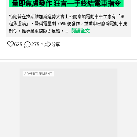
量即焦慮發作 狂言一手終結電車指令
特朗普在拉斯維加斯造勢大會上公開嘲諷電動車車主患有「里
程焦慮病」，聲稱電量剩 75% 便發作，並重申已廢除電動車強
閱讀全文
制令。惟專業車媒隨即反駁，...
625
275
分享
↗
ADVERTISEMENT