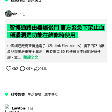
商業科技
資訊保安
Vin
1 日
智博通路由器爆後門 官方緊急下架止血
稱漏洞是功能在維修時使用
中國網通廠商智博通電子（Zbtlink Electronics）旗下的路由器
產品爆出嚴重安全漏洞，被發現每 35 秒便會與中國伺服器連
閱讀全文
線，旗...
362
83
分享
↗
科技娛樂
生活娛樂
城中熱話
Lawton
1 日