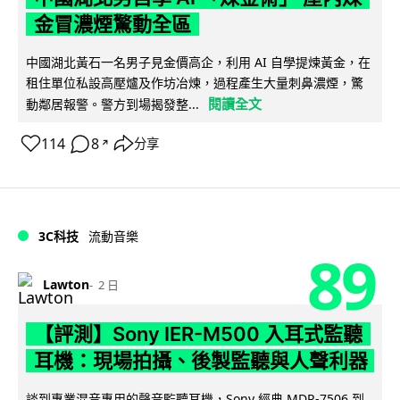
金冒濃煙驚動全區
中國湖北黃石一名男子見金價高企，利用 AI 自學提煉黃金，在
租住單位私設高壓爐及作坊冶煉，過程產生大量刺鼻濃煙，驚
閱讀全文
動鄰居報警。警方到場揭發整...
114
8
分享
↗
3C科技
流動音樂
89
Lawton
2 日
【評測】Sony IER-M500 入耳式監聽
耳機：現場拍攝、後製監聽與人聲利器
談到專業混音專用的聲音監聽耳機，Sony 經典 MDR-7506 到