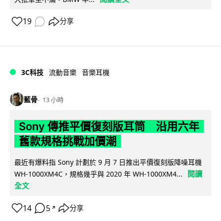
19
分享
3C科技
流動音樂
音樂耳機
藍骨
13 小時
Sony 傳推平價復刻版耳筒 沿用六年
舊款規格挑戰加價潮
最近有爆料指 Sony 計劃於 9 月 7 日推出平價復刻版降噪耳機
閱讀
WH-1000XM4C，規格幾乎與 2020 年 WH-1000XM4...
全文
14
5
分享
↗