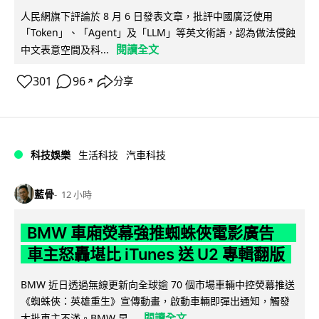
人民網旗下評論於 8 月 6 日發表文章，批評中國廣泛使用
「Token」、「Agent」及「LLM」等英文術語，認為做法侵蝕
閱讀全文
中文表意空間及科...
301
96
分享
↗
科技娛樂
生活科技
汽車科技
藍骨
12 小時
BMW 車廂熒幕強推蜘蛛俠電影廣告
車主怒轟堪比 iTunes 送 U2 專輯翻版
BMW 近日透過無線更新向全球逾 70 個市場車輛中控熒幕推送
《蜘蛛俠：英雄重生》宣傳動畫，啟動車輛即彈出通知，觸發
閱讀全文
大批車主不滿。BMW 早...