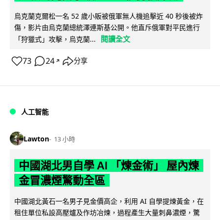
烏克蘭克爾松一名 52 歲小販被俄軍無人機追擊近 40 秒後被炸
傷，影片由烏克蘭總統澤連斯基公開。他直斥俄軍對平民進行
閱讀全文
「狩獵式」攻擊，烏克蘭...
73
24
分享
↗
人工智能
Lawton
13 小時
中國湖北男自學 AI 「煉金術」 屋內煉
金冒濃煙驚動全區
中國湖北黃石一名男子見金價高企，利用 AI 自學提煉黃金，在
租住單位私設高壓爐及作坊冶煉，過程產生大量刺鼻濃煙，驚