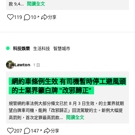
閱讀全文
款 9,4...
119
10
分享
↗
科技娛樂
生活科技
智慧城市
Lawton
1 日
網約車條例生效 有司機暫時停工避風頭
的士業界籲白牌 "改邪歸正"
規管網約車法例大部分條文已於 8 月 3 日生效，的士業界就期
望白牌車司機，能夠「改邪歸正」回流駕駛的士。新例大幅提
閱讀全文
高罰則，首次定罪最高罰款...
207
147
分享
↗