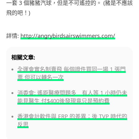
一套 3 個豬豬汽球，但是不可遙控的。 (豬是不應該
飛的吧！)
詳情:
http://angrybirdsairswimmers.com/
相關文章:
全運會實名制賣飛 每個證件買同一場 1 張門
票 但可以轉名一次
消委會: 遙距醫療問題多 有人等 1 小時仍未
能見醫生 付$400後發現竟只是預約費
香港會計軟件與 ERP 的差異：後 TVP 時代的
反思