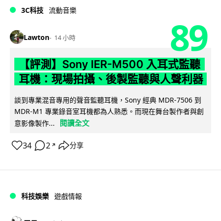
3C科技
流動音樂
89
Lawton
14 小時
【評測】Sony IER-M500 入耳式監聽
耳機：現場拍攝、後製監聽與人聲利器
談到專業混音專用的聲音監聽耳機，Sony 經典 MDR-7506 到
MDR-M1 專業錄音室耳機都為人熟悉。而現在舞台製作者與創
閱讀全文
意影像製作...
34
2
分享
↗
科技娛樂
遊戲情報