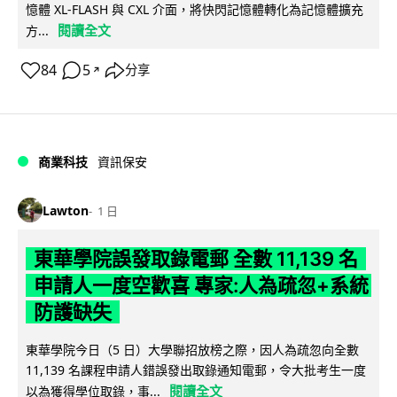
憶體 XL-FLASH 與 CXL 介面，將快閃記憶體轉化為記憶體擴充
閱讀全文
方...
84
5
分享
↗
商業科技
資訊保安
Lawton
1 日
東華學院誤發取錄電郵 全數 11,139 名
申請人一度空歡喜 專家:人為疏忽+系統
防護缺失
東華學院今日（5 日）大學聯招放榜之際，因人為疏忽向全數
11,139 名課程申請人錯誤發出取錄通知電郵，令大批考生一度
閱讀全文
以為獲得學位取錄，事...