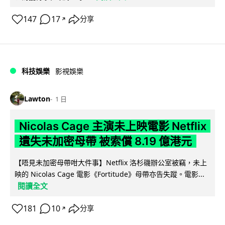
147
17
分享
↗
科技娛樂
影視娛樂
Lawton
1 日
Nicolas Cage 主演未上映電影 Netflix
遺失未加密母帶 被索償 8.19 億港元
【唔見未加密母帶咁大件事】Netflix 洛杉磯辦公室被竊，未上
映的 Nicolas Cage 電影《Fortitude》母帶亦告失蹤。電影...
閱讀全文
181
10
分享
↗