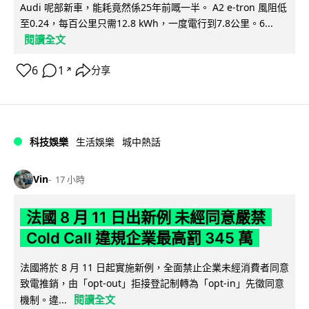
Audi 呢部新車，能耗竟然係25年前嘅一半。 A2 e-tron 風阻低
至0.24，每百公里只需12.8 kWh，一度電行到7.8公里。6...
閱讀全文
6
1
分享
↗
科技娛樂
生活娛樂
城中熱話
Vin
17 小時
法國 8 月 11 日出新例 未經同意嚴禁
Cold Call 違規企業最高罰 345 萬
法國將於 8 月 11 日起實施新例，全面禁止企業未經消費者同意
致電推銷，由「opt-out」拒接登記制轉為「opt-in」先徵同意
閱讀全文
機制。違...