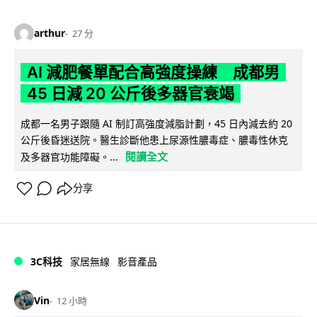
arthur
27 分
AI 減肥餐單配合高強度操練 成都男
45 日減 20 公斤後多器官衰竭
成都一名男子跟隨 AI 制訂高強度減脂計劃，45 日內減去約 20
公斤後昏迷送院。醫生診斷他患上尿源性膿毒症、膿毒性休克
閱讀全文
及多器官功能障礙。...
分享
3C科技
家居無線
影音產品
Vin
12 小時