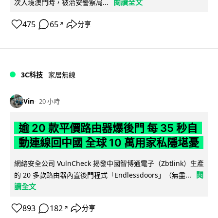
閱讀全文
次入境澳門時，被治安警察局...
475
65
分享
↗
3C科技
家居無線
Vin
20 小時
逾 20 款平價路由器爆後門 每 35 秒自
動連線回中國 全球 10 萬用家私隱堪憂
網絡安全公司 VulnCheck 揭發中國智博通電子（Zbtlink）生產
閱
的 20 多款路由器內置後門程式「Endlessdoors」（無盡...
讀全文
893
182
分享
↗