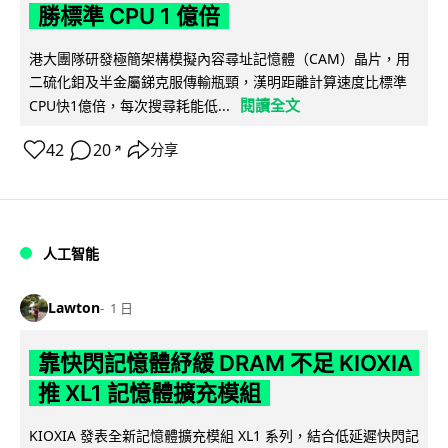
勝標準 CPU 1 億倍
港大團隊研發極簡架構模擬內容尋址記憶體（CAM）晶片，用
二硫化鉬及半金屬銻克服傳輸瓶頸，漢明距離計算速度比標準
閱讀全文
CPU快1億倍，每次搜尋耗能低...
42
20
分享
↗
人工智能
Lawton
1 日
靠快閃記憶體紓緩 DRAM 不足 KIOXIA
推 XL1 記憶體擴充模組
KIOXIA 發表全新記憶體擴充模組 XL1 系列，結合低延遲快閃記