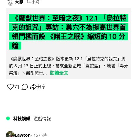
天恩
14 小時
《魔獸世界：至暗之夜》12.1 「烏拉特
克的詛咒」專訪：巢穴不為提高世界首
領門檻而設 《諸王之眠》縮短約 10 分
鐘
《魔獸世界：至暗之夜》版本更新 12.1「烏拉特克的詛咒」將
於 8 月 13 日正式上線，帶來全新區域「盤蛇島」、地城「毒牙
閱讀全文
祭壇」、新型態世...
71
分享
科技娛樂
遊戲情報
Lawton
15 小時