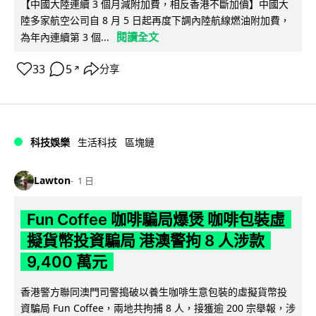
【中國大陸連續 3 個月減附加費，相反香港不斷加價】中國大
陸多家航空公司自 8 月 5 日起再度下調內陸航線燃油附加費，
閱讀全文
為年內連續第 3 個...
33
5
分享
↗
科技娛樂
生活科技
區塊鏈
Lawton
1 日
Fun Coffee 咖啡騙局爆煲 咖啡包裝虛
擬貨幣投資騙局 港澳警拘 8 人涉款
9,400 萬元
香港警方聯同澳門司警搗破以養生咖啡生意包裝的虛擬貨幣投
資騙局 Fun Coffee，兩地共拘捕 8 人，接獲逾 200 宗舉報，涉