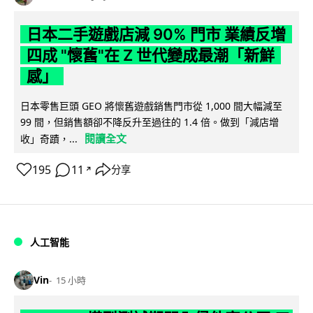
日本二手遊戲店減 90% 門市 業績反增
四成 "懷舊"在 Z 世代變成最潮「新鮮
感」
日本零售巨頭 GEO 將懷舊遊戲銷售門市從 1,000 間大幅減至
99 間，但銷售額卻不降反升至過往的 1.4 倍。做到「減店增
閱讀全文
收」奇蹟，...
195
11
分享
↗
人工智能
Vin
15 小時