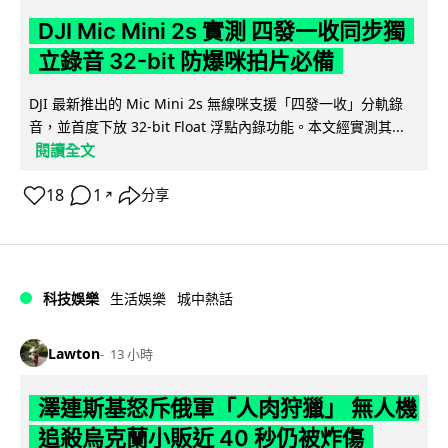
DJI Mic Mini 2s 實測 四發一收同步獨
立錄音 32-bit 防爆咪拍片必備
DJI 最新推出的 Mic Mini 2s 無線咪支援「四發一收」分軌錄
音，並首度下放 32-bit Float 浮點內錄功能。本文經實測其...
閱讀全文
18
1
分享
↗
科技娛樂
生活娛樂
城中熱話
Lawton
13 小時
澤連斯基怒斥俄軍「人肉狩獵」 無人機
追殺烏克蘭小販近 40 秒仍被炸傷