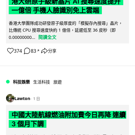
港大研原子級新晶片 AI 搜尋速度提升
一億倍 手機人臉識別免上雲端
香港大學團隊成功研發原子級厚度的「模擬存內搜尋」晶片，
比傳統 CPU 搜尋速度快約 1 億倍，延遲低至 36 皮秒（即
閱讀全文
0.00000000...
374
83
分享
↗
科技娛樂
生活科技
旅遊
Lawton
1 日
中國大陸航線燃油附加費今日再降 連續
3 個月下調