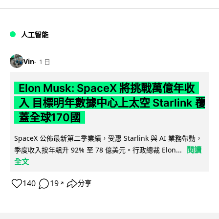
人工智能
Vin
1 日
Elon Musk: SpaceX 將挑戰萬億年收
入 目標明年數據中心上太空 Starlink 覆
蓋全球170國
SpaceX 公佈最新第二季業績，受惠 Starlink 與 AI 業務帶動，
閱讀
季度收入按年飆升 92% 至 78 億美元。行政總裁 Elon...
全文
140
19
分享
↗