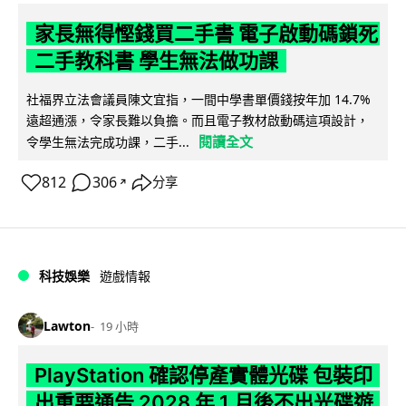
家長無得慳錢買二手書 電子啟動碼鎖死
二手教科書 學生無法做功課
社福界立法會議員陳文宜指，一間中學書單價錢按年加 14.7%
遠超通漲，令家長難以負擔。而且電子教材啟動碼這項設計，
閱讀全文
令學生無法完成功課，二手...
812
306
分享
↗
科技娛樂
遊戲情報
Lawton
19 小時
PlayStation 確認停產實體光碟 包裝印
出重要通告 2028 年 1 月後不出光碟遊