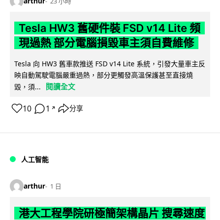
arthur
23 小時
Tesla HW3 舊硬件裝 FSD v14 Lite 頻
現過熱 部分電腦損毀車主須自費維修
Tesla 向 HW3 舊車款推送 FSD v14 Lite 系統，引發大量車主反
映自動駕駛電腦嚴重過熱，部分更觸發高溫保護甚至直接燒
閱讀全文
毀，須...
10
1
分享
↗
人工智能
arthur
1 日
港大工程學院研極簡架構晶片 搜尋速度