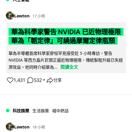
Lawton
17 小時
華為科學家警告 NVIDIA 已近物理極限
華為「韜定律」可繞過摩爾定律瓶頸
華為半導體首席科學家廖恒罕見接受近 5 小時專訪，警告
NVIDIA 等西方晶片巨頭正逼近物理極限，傳統製程升級已失經
閱讀全文
濟效益。他同時介紹華為...
1,431
532
分享
↗
科技娛樂
生活娛樂
城中熱話
Lawton
18 小時