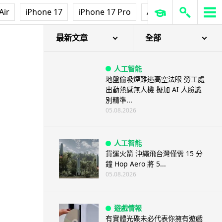
Air
iPhone 17
iPhone 17 Pro
AirPods Pro 3
Ap
TEE！
最新文章
全部
人工智能
地盤偷吸煙難逃高空法眼 勞工處
出動熱感無人機 擬加 AI 人臉識
別精準...
05.08.2026
人工智能
貨運火箭 沖繩飛台灣僅需 15 分
鐘 Hop Aero 將 5...
05.08.2026
遊戲情報
有實體光碟未必代表你擁有遊戲