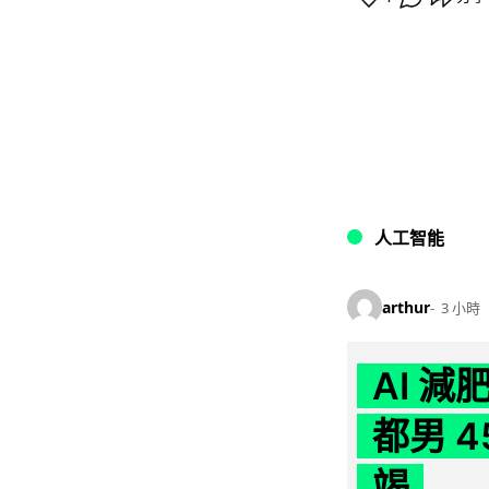
人工智能
arthur
3 小時
AI 
都男 4
竭