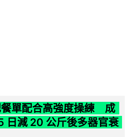
減肥餐單配合高強度操練 成
5 日減 20 公斤後多器官衰