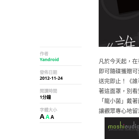
作者
Yandroid
凡於今天起，在
即可隨碟獲贈可愛的
發佈日期
2012-11-24
送完即止！《誰
著這面罩，別看
閱讀時間
1分鐘
「龍小菌」戴著
字體大小
讓觀眾專心地留
A
A
A