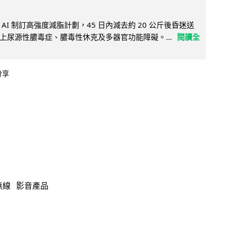
AI 制訂高強度減脂計劃，45 日內減去約 20 公斤後昏迷送
上尿源性膿毒症、膿毒性休克及多器官功能障礙。...
閱讀全
分享
無線
影音產品