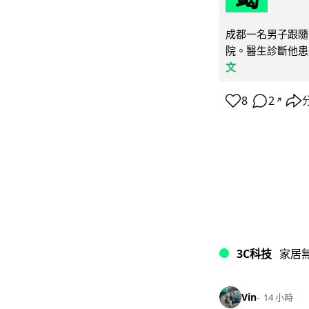
成都一名男子跟隨 
院。醫生診斷他患
文
8
2
↗
3C科技
家居
Vin
14 小時