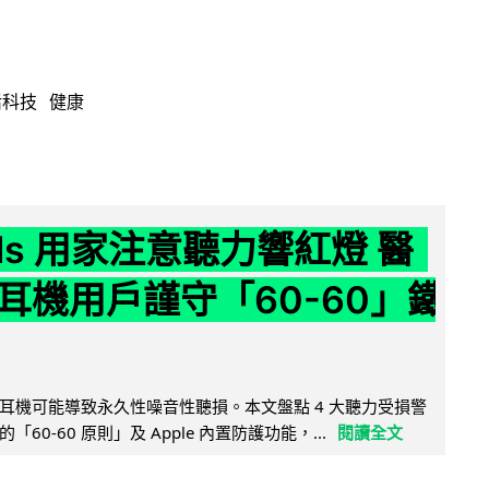
活科技
健康
ods 用家注意聽力響紅燈 醫
耳機用戶謹守「60-60」鐵
耳機可能導致永久性噪音性聽損。本文盤點 4 大聽力受損警
60-60 原則」及 Apple 內置防護功能，...
閱讀全文