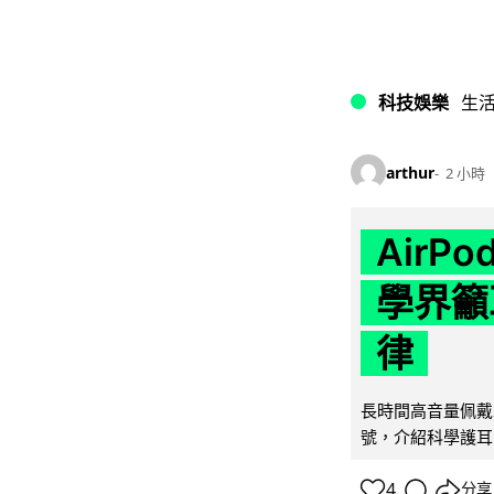
科技娛樂
生
arthur
2 小時
AirP
學界籲
律
長時間高音量佩戴
號，介紹科學護耳的「
4
分享