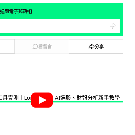
📮
送到電子郵箱
看留言
分享