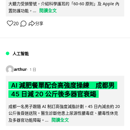
大聽力受損警號，介紹科學護耳的「60-60 原則」及 Apple 內
閱讀全文
置防護功能，...
20
分享
人工智能
arthur
1 日
AI 減肥餐單配合高強度操練 成都男
45 日減 20 公斤後多器官衰竭
成都一名男子跟隨 AI 制訂高強度減脂計劃，45 日內減去約 20
公斤後昏迷送院。醫生診斷他患上尿源性膿毒症、膿毒性休克
閱讀全文
及多器官功能障礙。...