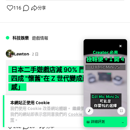
116
分享
科技娛樂
遊戲情報
×
Lawton
2 日
日本二手遊戲店減 90% 門市 業績反增
四成 "懷舊"在 Z 世代變成最潮「新鮮
感」
日本零售巨頭 GEO 將懷舊遊戲銷售門市從 1,000 間大幅減至
本網站正使用 Cookie
99 間，但銷售額卻不降反升至過往的 1.4 倍。做到「減店增
我們使用 Cookie 改善網站體驗。 繼續使用
🎵
⛶
閱讀全文
收」奇蹟，...
我們的網站即表示您同意我們的
Cookie 政
策
。
📖 詳細評測
→
262
20
分享
↗