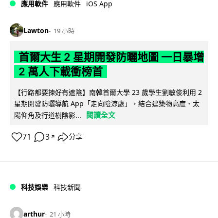
iOS App
應用軟件
應用軟件
Lawton
19 小時
首爾大生 2 星期開發防曬地圖 一日暴增
2 萬人下載衝榜首
【行路都要揀好有遮陰】南韓首爾大學 23 歲學生劉敏俊利用 2
星期開發防曬導航 App「走向陰涼處」，結合建築物高度、太
閱讀全文
陽仰角及行道樹陰影...
71
3
分享
↗
科技娛樂
科技新聞
arthur
21 小時