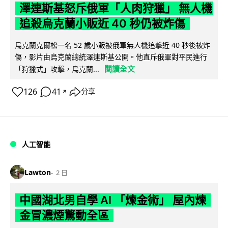
澤連斯基怒斥俄軍「人肉狩獵」 無人機
追殺烏克蘭小販近 40 秒仍被炸傷
烏克蘭克爾松一名 52 歲小販被俄軍無人機追擊近 40 秒後被炸
傷，影片由烏克蘭總統澤連斯基公開。他直斥俄軍對平民進行
閱讀全文
「狩獵式」攻擊，烏克蘭...
126
41
分享
↗
人工智能
Lawton
2 日
中國湖北男自學 AI 「煉金術」 屋內煉
金冒濃煙驚動全區