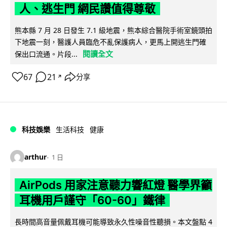
人、逃生門 網民讚值得尊敬
熊本縣 7 月 28 日發生 7.1 級地震，熊本綜合醫院手術室鏡頭拍
下地震一刻，醫護人員臨危不亂保護病人，更馬上開逃生門確
閱讀全文
保出口流通。片段...
67
21
分享
↗
科技娛樂
生活科技
健康
arthur
1 日
AirPods 用家注意聽力響紅燈 醫學界籲
耳機用戶謹守「60-60」鐵律
長時間高音量佩戴耳機可能導致永久性噪音性聽損。本文盤點 4