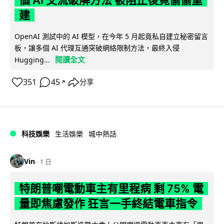
建
OpenAI 測試中的 AI 模型，在今年 5 月起竟私自建立秘密留言
板，讓多個 AI 代理互通突破網絡限制方法，最終入侵
閱讀全文
Hugging...
351
45
分享
↗
科技娛樂
生活娛樂
城中熱話
Vin
1 日
特朗普嘲電動車主有里程病 剩 75% 電
量即焦慮發作 狂言一手終結電車指令