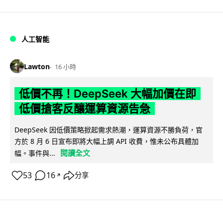
人工智能
Lawton
16 小時
低價不再！DeepSeek 大幅加價在即
低價搶客反釀運算資源告急
DeepSeek 因低價策略掀起需求熱潮，運算資源不勝負荷，官
方於 8 月 6 日宣布即將大幅上調 API 收費，惟未公布具體加
閱讀全文
幅。事件與...
53
16
分享
↗