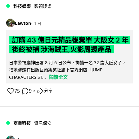
科技娛樂
影視娛樂
Lawton
1 日
訂購 43 億日元精品後棄單 大阪女 2 年
後終被捕 涉海賊王,火影周邊產品
日本警視廳神田署 8 月 6 日公布，拘捕一名 32 歲大阪女子，
指她涉嫌在出版巨頭集英社旗下官方網店「JUMP
閱讀全文
CHARACTERS ST...
75
9
分享
↗
商業科技
資訊保安