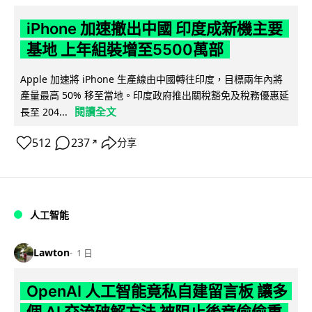
iPhone 加速撤出中國 印度成新機主要
基地 上年組裝增至5500萬部
Apple 加速將 iPhone 生產線由中國轉往印度，目標兩年內將
產量最高 50% 移至當地。印度政府推出關稅豁免及稅務優惠延
閱讀全文
長至 204...
512
237
分享
↗
人工智能
Lawton
1 日
OpenAI 人工智能竟私自建留言板 讓多
個 AI 交流破解方法 被阻止後竟偷偷重