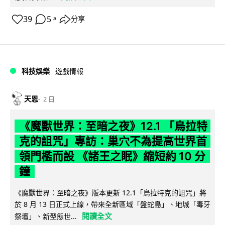
39
5
分享
↗
科技娛樂
遊戲情報
天恩
2 日
《魔獸世界：至暗之夜》12.1 「烏拉特
克的詛咒」專訪：巢穴不為提高世界首
領門檻而設 《諸王之眠》縮短約 10 分
鐘
《魔獸世界：至暗之夜》版本更新 12.1「烏拉特克的詛咒」將
於 8 月 13 日正式上線，帶來全新區域「盤蛇島」、地城「毒牙
閱讀全文
祭壇」、新型態世...