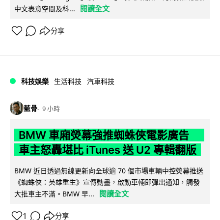
閱讀全文
中文表意空間及科...
分享
科技娛樂
生活科技
汽車科技
藍骨
9 小時
BMW 車廂熒幕強推蜘蛛俠電影廣告
車主怒轟堪比 iTunes 送 U2 專輯翻版
BMW 近日透過無線更新向全球逾 70 個市場車輛中控熒幕推送
《蜘蛛俠：英雄重生》宣傳動畫，啟動車輛即彈出通知，觸發
閱讀全文
大批車主不滿。BMW 早...
1
分享