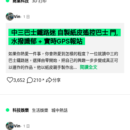
商業科技
3D 打印
Vin
1 日
中三巴士鐵路迷 自製紙皮遙控巴士 門,
水撥識郁 + 實時GPS報站
如果你熱愛一件事，你會熱愛到怎樣的程度？一位就讀中三的
巴士鐵路迷，選擇由零開始，把自己的興趣一步步變成真正可
閱讀全文
以運作的作品。他以紙皮親手製作出...
3,652
210
分享
↗
科技娛樂
生活娛樂
城中熱話
Vin
1 日