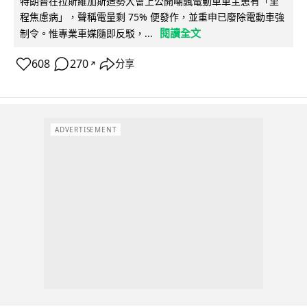
特朗普在拉斯維加斯造勢大會上公開嘲諷電動車車主患有「里
程焦慮病」，聲稱電量剩 75% 便發作，並重申已廢除電動車強
閱讀全文
制令。惟專業車媒隨即反駁，...
608
270
分享
↗
ADVERTISEMENT