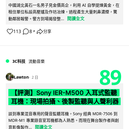
中國湖北黃石一名男子見金價高企，利用 AI 自學提煉黃金，在
租住單位私設高壓爐及作坊冶煉，過程產生大量刺鼻濃煙，驚
閱讀全文
動鄰居報警。警方到場揭發整...
113
8
分享
↗
3C科技
流動音樂
89
Lawton
2 日
【評測】Sony IER-M500 入耳式監聽
耳機：現場拍攝、後製監聽與人聲利器
談到專業混音專用的聲音監聽耳機，Sony 經典 MDR-7506 到
MDR-M1 專業錄音室耳機都為人熟悉。而現在舞台製作者與創
閱讀全文
意影像製作...