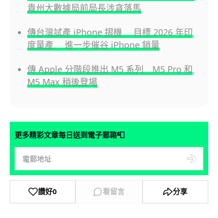
貴州大數據局前局長涉貪落馬
傳台灣試產 iPhone 摺機 目標 2026 年印
度量產 進一步催谷 iPhone 銷量
傳 Apple 分階段推出 M5 系列 M5 Pro 和
M5 Max 稍後登場
📮
更多精彩文章每日送到電子郵箱
讚好
0
看留言
分享