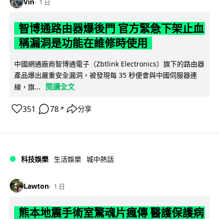
Vin
1 日
智博通路由器爆後門 官方緊急下架止血
稱漏洞是功能在維修時使用
中國網通廠商智博通電子（Zbtlink Electronics）旗下的路由器
產品爆出嚴重安全漏洞，被發現每 35 秒便會與中國伺服器連
閱讀全文
線，旗...
351
78
分享
↗
科技娛樂
生活娛樂
城中熱話
Lawton
1 日
熊本地震手術室驚魂片瘋傳 醫護保護病