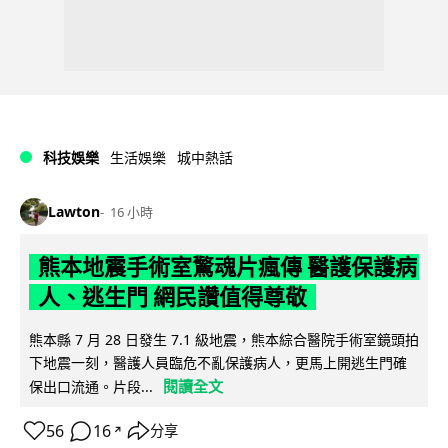
科技娛樂
生活娛樂
城中熱話
Lawton
16 小時
熊本地震手術室驚魂片瘋傳 醫護保護病
人、逃生門 網民讚值得尊敬
熊本縣 7 月 28 日發生 7.1 級地震，熊本綜合醫院手術室鏡頭拍
下地震一刻，醫護人員臨危不亂保護病人，更馬上開逃生門確
閱讀全文
保出口流通。片段...
56
16
分享
↗