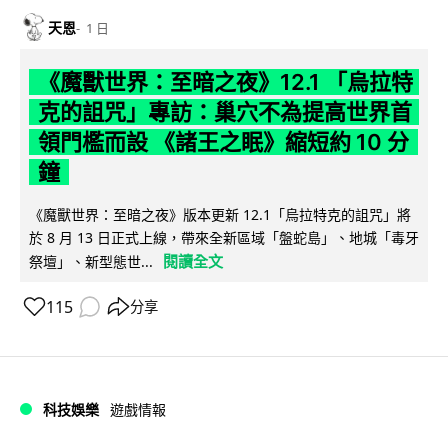
天恩
1 日
《魔獸世界：至暗之夜》12.1 「烏拉特
克的詛咒」專訪：巢穴不為提高世界首
領門檻而設 《諸王之眠》縮短約 10 分
鐘
《魔獸世界：至暗之夜》版本更新 12.1「烏拉特克的詛咒」將
於 8 月 13 日正式上線，帶來全新區域「盤蛇島」、地城「毒牙
閱讀全文
祭壇」、新型態世...
115
分享
科技娛樂
遊戲情報