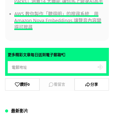
Packs」涵蓋14 大職能 讓你馬上變身AI高手
AWS 教你製作「聽得明」的搜尋系統 用
Amazon Nova Embeddings 讓聲音內容變
得可搜尋
📮
更多精彩文章每日送到電子郵箱
讚好
0
看留言
分享
最新影片