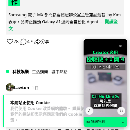
作
Samsung 電子 MX 部門顧客體驗辦公室主管兼副總裁 Jay Kim
閱讀全
表示，品牌正推動 Galaxy AI 邁向全自動化 Agent...
文
28
4
分享
↗
×
科技娛樂
生活娛樂
城中熱話
Lawton
1 日
港夫婦澳門的士拾相機 據為己有被的士
本網站正使用 Cookie
我們使用 Cookie 改善網站體驗。 繼續使用
🎵
Cam 睇到 2 個月後再入境被捕
⛶
我們的網站即表示您同意我們的
Cookie 政
策
。
📖 詳細評測
→
一對香港夫婦今年 5 月遊澳門乘的士拾獲他人遺留相機及電