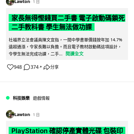
Lawton
1 日
家長無得慳錢買二手書 電子啟動碼鎖死
二手教科書 學生無法做功課
社福界立法會議員陳文宜指，一間中學書單價錢按年加 14.7%
遠超通漲，令家長難以負擔。而且電子教材啟動碼這項設計，
閱讀全文
令學生無法完成功課，二手...
948
374
分享
↗
科技娛樂
遊戲情報
Lawton
1 日
PlayStation 確認停產實體光碟 包裝印