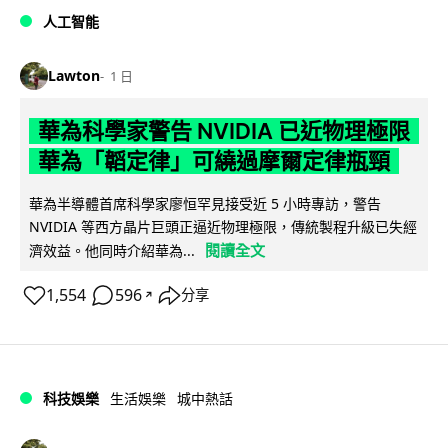
人工智能
Lawton
1 日
華為科學家警告 NVIDIA 已近物理極限
華為「韜定律」可繞過摩爾定律瓶頸
華為半導體首席科學家廖恒罕見接受近 5 小時專訪，警告
NVIDIA 等西方晶片巨頭正逼近物理極限，傳統製程升級已失經
閱讀全文
濟效益。他同時介紹華為...
1,554
596
分享
↗
科技娛樂
生活娛樂
城中熱話