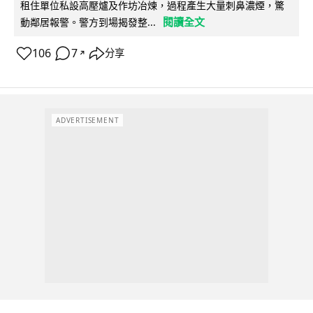
租住單位私設高壓爐及作坊冶煉，過程產生大量刺鼻濃煙，驚
閱讀全文
動鄰居報警。警方到場揭發整...
106
7
分享
↗
ADVERTISEMENT