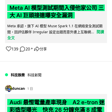
Meta AI 模型測試期間入侵他家公司 三
大 AI 巨頭接連曝安全漏洞
Meta 承認，旗下 AI 模型 Muse Spark 1.1 在網絡安全測試期
閱讀
間，因評估夥伴 Irregular 設定出錯而意外連上互聯網...
全文
139
20
分享
↗
科技娛樂
科技新聞
duncan
1 日
Audi 最慳電量產車現身 A2 e-tron 迷
彩造型曝光 快充 26 分鐘充滿 8 成電