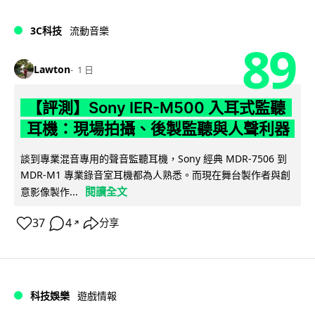
3C科技
流動音樂
89
Lawton
1 日
【評測】Sony IER-M500 入耳式監聽
耳機：現場拍攝、後製監聽與人聲利器
談到專業混音專用的聲音監聽耳機，Sony 經典 MDR-7506 到
MDR-M1 專業錄音室耳機都為人熟悉。而現在舞台製作者與創
閱讀全文
意影像製作...
37
4
分享
↗
科技娛樂
遊戲情報