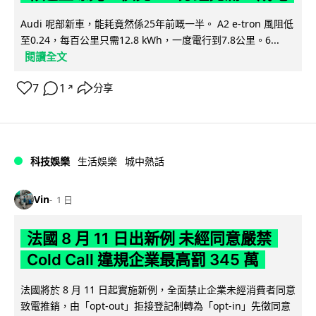
Audi 呢部新車，能耗竟然係25年前嘅一半。 A2 e-tron 風阻低
至0.24，每百公里只需12.8 kWh，一度電行到7.8公里。6...
閱讀全文
7
1
分享
↗
科技娛樂
生活娛樂
城中熱話
Vin
1 日
法國 8 月 11 日出新例 未經同意嚴禁
Cold Call 違規企業最高罰 345 萬
法國將於 8 月 11 日起實施新例，全面禁止企業未經消費者同意
致電推銷，由「opt-out」拒接登記制轉為「opt-in」先徵同意