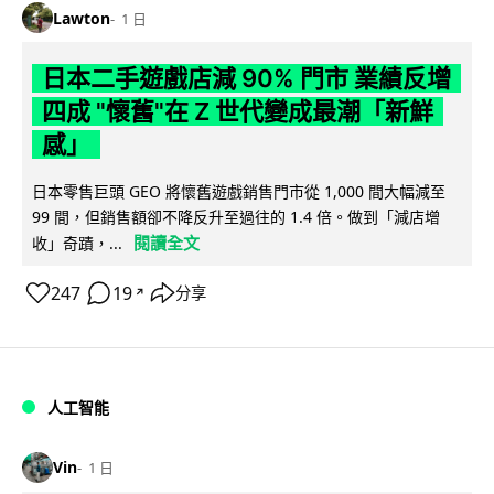
Lawton
1 日
日本二手遊戲店減 90% 門市 業績反增
四成 "懷舊"在 Z 世代變成最潮「新鮮
感」
日本零售巨頭 GEO 將懷舊遊戲銷售門市從 1,000 間大幅減至
99 間，但銷售額卻不降反升至過往的 1.4 倍。做到「減店增
閱讀全文
收」奇蹟，...
247
19
分享
↗
人工智能
Vin
1 日