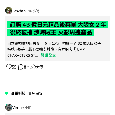
Lawton
16 小時
訂購 43 億日元精品後棄單 大阪女 2 年
後終被捕 涉海賊王,火影周邊產品
日本警視廳神田署 8 月 6 日公布，拘捕一名 32 歲大阪女子，
指她涉嫌在出版巨頭集英社旗下官方網店「JUMP
閱讀全文
CHARACTERS ST...
55
8
分享
↗
商業科技
資訊保安
Vin
16 小時