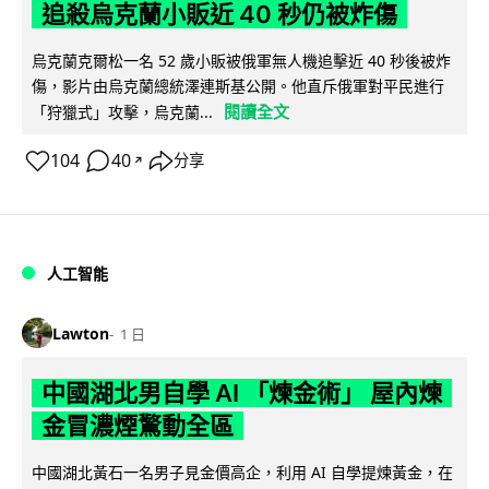
追殺烏克蘭小販近 40 秒仍被炸傷
烏克蘭克爾松一名 52 歲小販被俄軍無人機追擊近 40 秒後被炸
傷，影片由烏克蘭總統澤連斯基公開。他直斥俄軍對平民進行
閱讀全文
「狩獵式」攻擊，烏克蘭...
104
40
分享
↗
人工智能
Lawton
1 日
中國湖北男自學 AI 「煉金術」 屋內煉
金冒濃煙驚動全區
中國湖北黃石一名男子見金價高企，利用 AI 自學提煉黃金，在