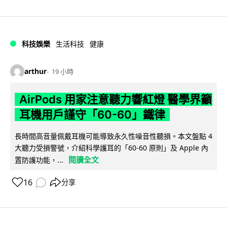
科技娛樂
生活科技
健康
arthur
19 小時
AirPods 用家注意聽力響紅燈 醫學界籲
耳機用戶謹守「60-60」鐵律
長時間高音量佩戴耳機可能導致永久性噪音性聽損。本文盤點 4
大聽力受損警號，介紹科學護耳的「60-60 原則」及 Apple 內
閱讀全文
置防護功能，...
16
分享