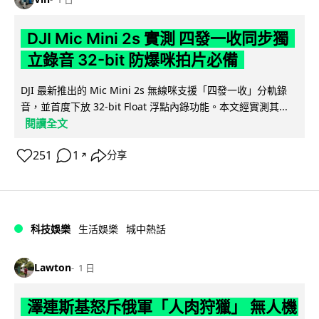
DJI Mic Mini 2s 實測 四發一收同步獨
立錄音 32-bit 防爆咪拍片必備
DJI 最新推出的 Mic Mini 2s 無線咪支援「四發一收」分軌錄
音，並首度下放 32-bit Float 浮點內錄功能。本文經實測其...
閱讀全文
251
1
分享
↗
科技娛樂
生活娛樂
城中熱話
Lawton
1 日
澤連斯基怒斥俄軍「人肉狩獵」 無人機