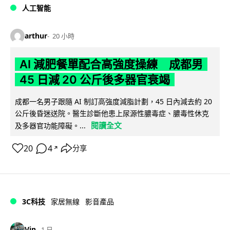
人工智能
arthur
20 小時
AI 減肥餐單配合高強度操練 成都男
45 日減 20 公斤後多器官衰竭
成都一名男子跟隨 AI 制訂高強度減脂計劃，45 日內減去約 20
公斤後昏迷送院。醫生診斷他患上尿源性膿毒症、膿毒性休克
閱讀全文
及多器官功能障礙。...
20
4
分享
↗
3C科技
家居無線
影音產品
Vin
1 日