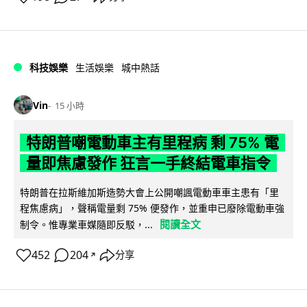
科技娛樂
生活娛樂
城中熱話
Vin
15 小時
特朗普嘲電動車主有里程病 剩 75% 電
量即焦慮發作 狂言一手終結電車指令
特朗普在拉斯維加斯造勢大會上公開嘲諷電動車車主患有「里
程焦慮病」，聲稱電量剩 75% 便發作，並重申已廢除電動車強
閱讀全文
制令。惟專業車媒隨即反駁，...
452
204
分享
↗