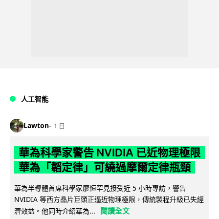
人工智能
Lawton
1 日
華為科學家警告 NVIDIA 已近物理極限
華為「韜定律」可繞過摩爾定律瓶頸
華為半導體首席科學家廖恒罕見接受近 5 小時專訪，警告
NVIDIA 等西方晶片巨頭正逼近物理極限，傳統製程升級已失經
閱讀全文
濟效益。他同時介紹華為...