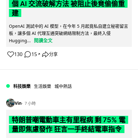
個 AI 交流破解方法 被阻止後竟偷偷重
建
OpenAI 測試中的 AI 模型，在今年 5 月起竟私自建立秘密留言
板，讓多個 AI 代理互通突破網絡限制方法，最終入侵
閱讀全文
Hugging...
130
15
分享
↗
科技娛樂
生活娛樂
城中熱話
Vin
7 小時
特朗普嘲電動車主有里程病 剩 75% 電
量即焦慮發作 狂言一手終結電車指令