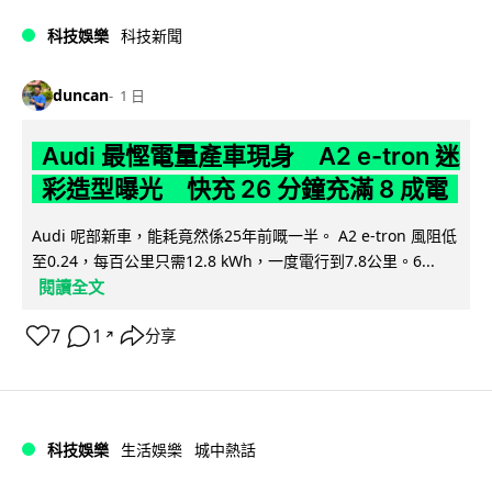
科技娛樂
科技新聞
duncan
1 日
Audi 最慳電量產車現身 A2 e-tron 迷
彩造型曝光 快充 26 分鐘充滿 8 成電
Audi 呢部新車，能耗竟然係25年前嘅一半。 A2 e-tron 風阻低
至0.24，每百公里只需12.8 kWh，一度電行到7.8公里。6...
閱讀全文
7
1
分享
↗
科技娛樂
生活娛樂
城中熱話