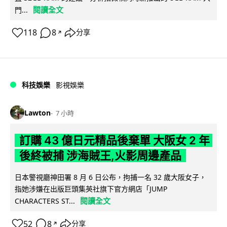
閱讀全文
門...
118
8
分享
↗
科技娛樂
影視娛樂
Lawton
7 小時
訂購 43 億日元精品後棄單 大阪女 2 年
後終被捕 涉海賊王,火影周邊產品
日本警視廳神田署 8 月 6 日公布，拘捕一名 32 歲大阪女子，
指她涉嫌在出版巨頭集英社旗下官方網店「JUMP
閱讀全文
CHARACTERS ST...
52
8
分享
↗