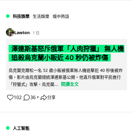
科技娛樂
生活娛樂
城中熱話
Lawton
1 日
澤連斯基怒斥俄軍「人肉狩獵」 無人機
追殺烏克蘭小販近 40 秒仍被炸傷
烏克蘭克爾松一名 52 歲小販被俄軍無人機追擊近 40 秒後被炸
傷，影片由烏克蘭總統澤連斯基公開。他直斥俄軍對平民進行
閱讀全文
「狩獵式」攻擊，烏克蘭...
102
36
分享
↗
人工智能