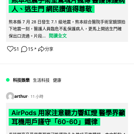
人、逃生門 網民讚值得尊敬
熊本縣 7 月 28 日發生 7.1 級地震，熊本綜合醫院手術室鏡頭拍
下地震一刻，醫護人員臨危不亂保護病人，更馬上開逃生門確
閱讀全文
保出口流通。片段...
51
15
分享
↗
科技娛樂
生活科技
健康
arthur
11 小時
AirPods 用家注意聽力響紅燈 醫學界籲
耳機用戶謹守「60-60」鐵律