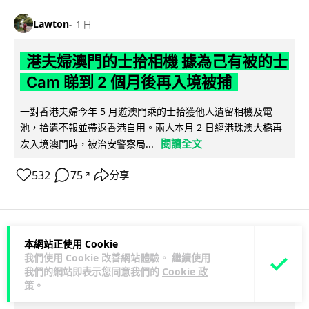
Lawton
1 日
港夫婦澳門的士拾相機 據為己有被的士
Cam 睇到 2 個月後再入境被捕
一對香港夫婦今年 5 月遊澳門乘的士拾獲他人遺留相機及電
池，拾遺不報並帶返香港自用。兩人本月 2 日經港珠澳大橋再
閱讀全文
次入境澳門時，被治安警察局...
532
75
分享
↗
本網站正使用 Cookie
3C科技
家居無線
我們使用 Cookie 改善網站體驗。 繼續使用
我們的網站即表示您同意我們的
Cookie 政
Vin
1 日
策
。