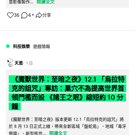
閱讀全文
意影像製作...
36
4
分享
↗
科技娛樂
遊戲情報
天恩
1 日
《魔獸世界：至暗之夜》12.1 「烏拉特
克的詛咒」專訪：巢穴不為提高世界首
領門檻而設 《諸王之眠》縮短約 10 分
鐘
《魔獸世界：至暗之夜》版本更新 12.1「烏拉特克的詛咒」將
於 8 月 13 日正式上線，帶來全新區域「盤蛇島」、地城「毒牙
閱讀全文
祭壇」、新型態世...