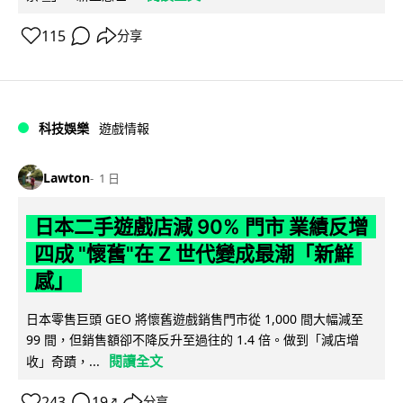
115
分享
科技娛樂
遊戲情報
Lawton
1 日
日本二手遊戲店減 90% 門市 業績反增
四成 "懷舊"在 Z 世代變成最潮「新鮮
感」
日本零售巨頭 GEO 將懷舊遊戲銷售門市從 1,000 間大幅減至
99 間，但銷售額卻不降反升至過往的 1.4 倍。做到「減店增
閱讀全文
收」奇蹟，...
243
19
分享
↗