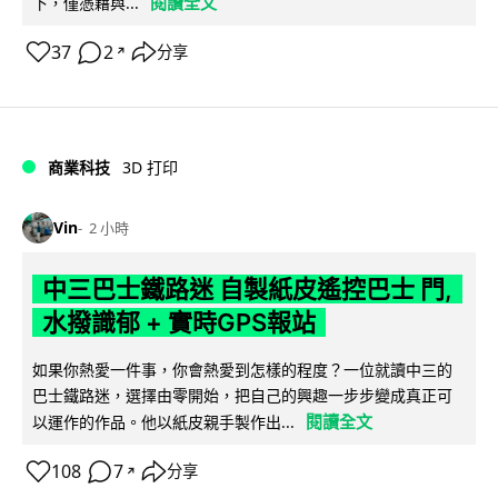
閱讀全文
下，僅憑藉與...
37
2
分享
↗
商業科技
3D 打印
Vin
2 小時
中三巴士鐵路迷 自製紙皮遙控巴士 門,
水撥識郁 + 實時GPS報站
如果你熱愛一件事，你會熱愛到怎樣的程度？一位就讀中三的
巴士鐵路迷，選擇由零開始，把自己的興趣一步步變成真正可
閱讀全文
以運作的作品。他以紙皮親手製作出...
108
7
分享
↗