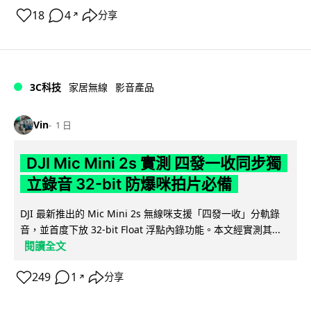
18
4
分享
↗
3C科技
家居無線
影音產品
Vin
1 日
DJI Mic Mini 2s 實測 四發一收同步獨
立錄音 32-bit 防爆咪拍片必備
DJI 最新推出的 Mic Mini 2s 無線咪支援「四發一收」分軌錄
音，並首度下放 32-bit Float 浮點內錄功能。本文經實測其...
閱讀全文
249
1
分享
↗