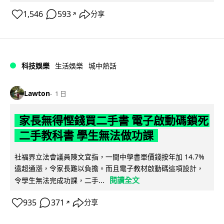
1,546
593
分享
↗
科技娛樂
生活娛樂
城中熱話
Lawton
1 日
家長無得慳錢買二手書 電子啟動碼鎖死
二手教科書 學生無法做功課
社福界立法會議員陳文宜指，一間中學書單價錢按年加 14.7%
遠超通漲，令家長難以負擔。而且電子教材啟動碼這項設計，
閱讀全文
令學生無法完成功課，二手...
935
371
分享
↗