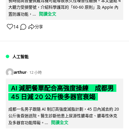
長時間高音量佩戴耳機可能導致永久性噪音性聽損。本文盤點 4
大聽力受損警號，介紹科學護耳的「60-60 原則」及 Apple 內
閱讀全文
置防護功能，...
14
分享
人工智能
arthur
12 小時
AI 減肥餐單配合高強度操練 成都男
45 日減 20 公斤後多器官衰竭
成都一名男子跟隨 AI 制訂高強度減脂計劃，45 日內減去約 20
公斤後昏迷送院。醫生診斷他患上尿源性膿毒症、膿毒性休克
閱讀全文
及多器官功能障礙。...