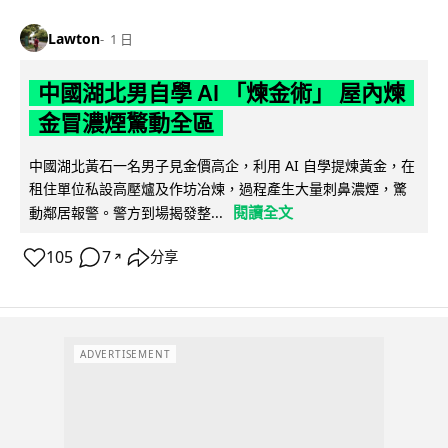
Lawton
1 日
中國湖北男自學 AI 「煉金術」 屋內煉
金冒濃煙驚動全區
中國湖北黃石一名男子見金價高企，利用 AI 自學提煉黃金，在
租住單位私設高壓爐及作坊冶煉，過程產生大量刺鼻濃煙，驚
閱讀全文
動鄰居報警。警方到場揭發整...
105
7
分享
↗
ADVERTISEMENT