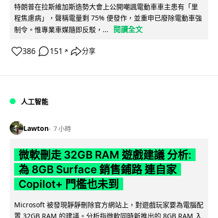
特朗普在拉斯維加斯造勢大會上公開嘲諷電動車車主患有「里
程焦慮病」，聲稱電量剩 75% 便發作，並重申已廢除電動車強
閱讀全文
制令。惟專業車媒隨即反駁，...
386
151
分享
↗
人工智能
Lawton
7 小時
微軟刪走 32GB RAM 遊戲建議 分析:
為 8GB Surface 銷售鋪路 連自家
Copilot+ 門檻也未到
Microsoft 被發現靜靜刪除官方網站上，對遊戲玩家要為電腦配
置 32GB RAM 的建議。分析指微軟同時新推出的 8GB RAM 入