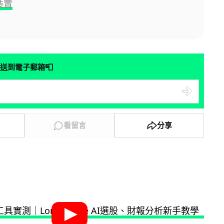
裝置
📮
送到電子郵箱
看留言
分享