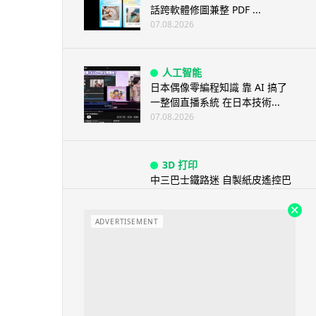
話跨軟體修圖兼整 PDF ...
07.08.2026
人工智能
日本偶像零編程知識 靠 AI 搞了
一整個直播系統 在日本技術...
07.08.2026
3D 打印
中三巴士鐵路迷 自製紙皮遙控巴
士 門,水撥識郁 + 實時GPS報站
07.08.2026
ADVERTISEMENT
城中熱話
iPhone 加速撤出中國 印度成新
機主要基地 上年組裝增至550...
07.08.2026