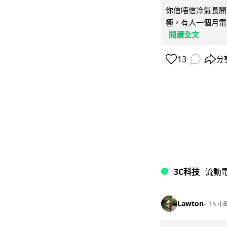
你信唔信冷氣長開
極，有人一個月電費
閱讀全文
13
分
3C科技
流動
Lawton
15 小