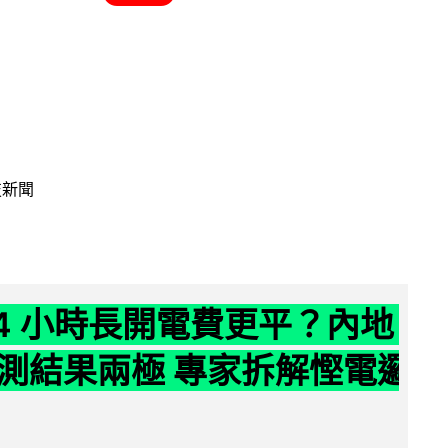
技新聞
24 小時長開電費更平？內地
測結果兩極 專家拆解慳電邏