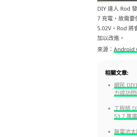
DIY 達人 Rod
7 充電，故需要使
5.02V。Rod
加以改進。
來源：
Android 
相關文章:
網民 D
力成功閃動
工程師 D
53.7 萬
無電池太