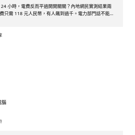
 24 小時，電費反而平過開開關關？內地網民實測結果兩
只需 118 元人民幣，有人飆到過千。電力部門話不能...
享
電腦
時