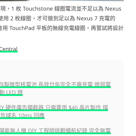
 發現，1 枚 Touchstone 線圈電流並不足以為 Nexus
用 2 枚線圈，才可做到足以為 Nexus 7 充電的
 將會用 TouchPad 平板的無線充電線圈，再嘗試將設計
Central
IY自製微型核電池 長效廿年完全不需充電 微弱電
 LED 燈
IY 硬件廣告攔截器 只需要用 $40 晶片製作 擋
廣告域名 10ms 回應
陽能無人機 DIY 工程師挑戰續航紀錄 完全無電