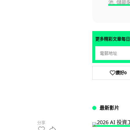
池, 儲能
更多精彩文章每日
讚好
0
最新影片
分享