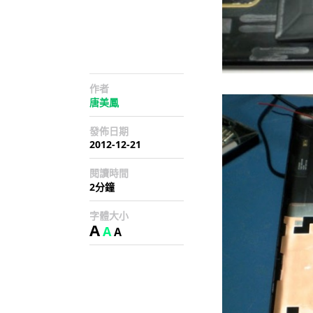
作者
唐美鳳
發佈日期
2012-12-21
閱讀時間
2分鐘
字體大小
A
A
A