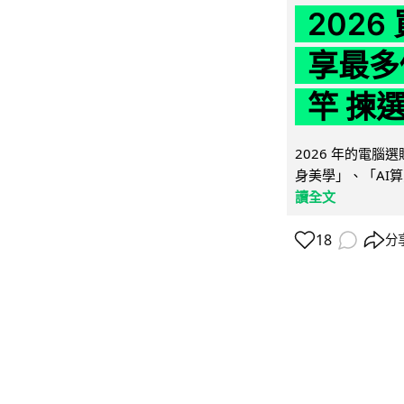
202
享最多
竿 揀
2026 年的電
身美學」、「AI算
讀全文
18
分