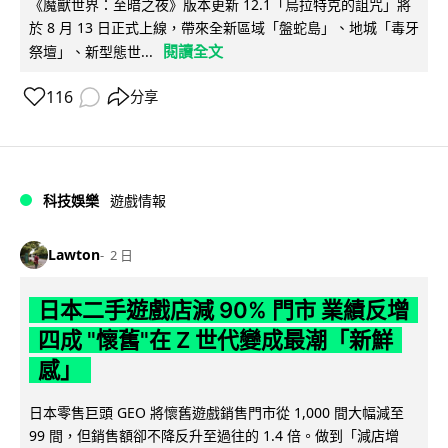
《魔獸世界：至暗之夜》版本更新 12.1「烏拉特克的詛咒」將
於 8 月 13 日正式上線，帶來全新區域「盤蛇島」、地城「毒牙
閱讀全文
祭壇」、新型態世...
116
分享
科技娛樂
遊戲情報
Lawton
2 日
日本二手遊戲店減 90% 門市 業績反增
四成 "懷舊"在 Z 世代變成最潮「新鮮
感」
日本零售巨頭 GEO 將懷舊遊戲銷售門市從 1,000 間大幅減至
99 間，但銷售額卻不降反升至過往的 1.4 倍。做到「減店增