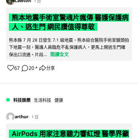
Lawton
1 日
熊本地震手術室驚魂片瘋傳 醫護保護病
人、逃生門 網民讚值得尊敬
熊本縣 7 月 28 日發生 7.1 級地震，熊本綜合醫院手術室鏡頭拍
下地震一刻，醫護人員臨危不亂保護病人，更馬上開逃生門確
閱讀全文
保出口流通。片段...
67
20
分享
↗
科技娛樂
生活科技
健康
arthur
1 日
AirPods 用家注意聽力響紅燈 醫學界籲