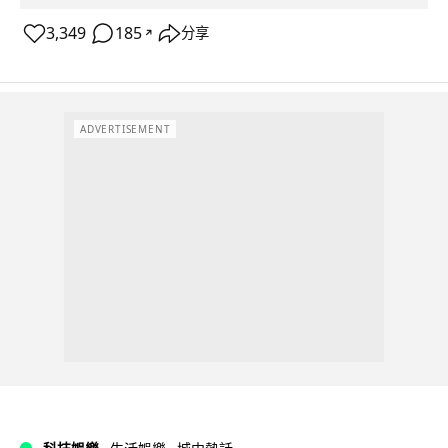
3,349
185
分享
↗
ADVERTISEMENT