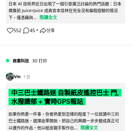
日本 AI 技術界近日出現了一個引發廣泛討論的熱門話題：日本
偶像前 Juice=Juice 成員宮本佳林在完全沒有編程經驗的情況
閱讀全文
下，僅憑藉與...
552
45
分享
↗
商業科技
3D 打印
Vin
1 日
中三巴士鐵路迷 自製紙皮遙控巴士 門,
水撥識郁 + 實時GPS報站
如果你熱愛一件事，你會熱愛到怎樣的程度？一位就讀中三的
巴士鐵路迷，選擇由零開始，把自己的興趣一步步變成真正可
閱讀全文
以運作的作品。他以紙皮親手製作出...