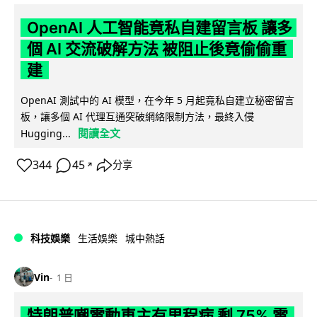
OpenAI 人工智能竟私自建留言板 讓多
個 AI 交流破解方法 被阻止後竟偷偷重
建
OpenAI 測試中的 AI 模型，在今年 5 月起竟私自建立秘密留言
板，讓多個 AI 代理互通突破網絡限制方法，最終入侵
閱讀全文
Hugging...
344
45
分享
↗
科技娛樂
生活娛樂
城中熱話
Vin
1 日
特朗普嘲電動車主有里程病 剩 75% 電