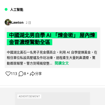
人工智能
Lawton
2 日
中國湖北男自學 AI 「煉金術」 屋內煉
金冒濃煙驚動全區
中國湖北黃石一名男子見金價高企，利用 AI 自學提煉黃金，在
租住單位私設高壓爐及作坊冶煉，過程產生大量刺鼻濃煙，驚
閱讀全文
動鄰居報警。警方到場揭發整...
113
8
分享
↗
ADVERTISEMENT