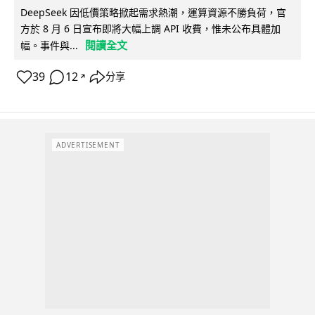
DeepSeek 因低價策略掀起需求熱潮，運算資源不勝負荷，官
方於 8 月 6 日宣布即將大幅上調 API 收費，惟未公布具體加
閱讀全文
幅。事件與...
39
12
分享
↗
ADVERTISEMENT