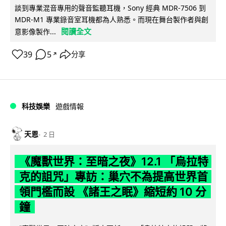
談到專業混音專用的聲音監聽耳機，Sony 經典 MDR-7506 到
MDR-M1 專業錄音室耳機都為人熟悉。而現在舞台製作者與創
閱讀全文
意影像製作...
39
5
分享
↗
科技娛樂
遊戲情報
天恩
2 日
《魔獸世界：至暗之夜》12.1 「烏拉特
克的詛咒」專訪：巢穴不為提高世界首
領門檻而設 《諸王之眠》縮短約 10 分
鐘