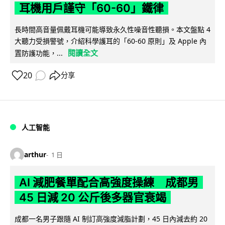
耳機用戶謹守「60-60」鐵律
長時間高音量佩戴耳機可能導致永久性噪音性聽損。本文盤點 4
大聽力受損警號，介紹科學護耳的「60-60 原則」及 Apple 內
閱讀全文
置防護功能，...
20
分享
人工智能
arthur
1 日
AI 減肥餐單配合高強度操練 成都男
45 日減 20 公斤後多器官衰竭
成都一名男子跟隨 AI 制訂高強度減脂計劃，45 日內減去約 20