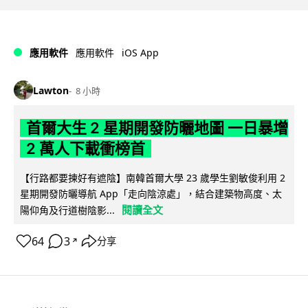
iOS App
應用軟件
應用軟件
Lawton
8 小時
首爾大生 2 星期開發防曬地圖 一日暴增
2 萬人下載衝榜首
【行路都要揀好有遮陰】南韓首爾大學 23 歲學生劉敏俊利用 2
星期開發防曬導航 App「走向陰涼處」，結合建築物高度、太
閱讀全文
陽仰角及行道樹陰影...
64
3
分享
↗