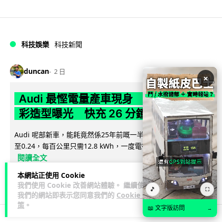
科技娛樂
科技新聞
duncan
2 日
×
Audi 最慳電量產車現身 A2 e-tron 迷
彩造型曝光 快充 26 分鐘充滿 8 成電
Audi 呢部新車，能耗竟然係25年前嘅一半。 A2 e-tron 風阻低
至0.24，每百公里只需12.8 kWh，一度電行到7.8公里。6...
閱讀全文
本網站正使用 Cookie
7
1
分享
↗
我們使用 Cookie 改善網站體驗。 繼續使用
🎵
⛶
我們的網站即表示您同意我們的
Cookie 政
策
。
📖 文字版訪問
→