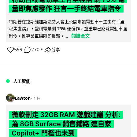
量即焦慮發作 狂言一手終結電車指令
特朗普在拉斯維加斯造勢大會上公開嘲諷電動車車主患有「里
程焦慮病」，聲稱電量剩 75% 便發作，並重申已廢除電動車強
閱讀全文
制令。惟專業車媒隨即反駁，...
599
270
分享
↗
人工智能
Lawton
1 日
微軟刪走 32GB RAM 遊戲建議 分析:
為 8GB Surface 銷售鋪路 連自家
Copilot+ 門檻也未到