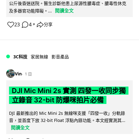
公斤後昏迷送院。醫生診斷他患上尿源性膿毒症、膿毒性休克
閱讀全文
及多器官功能障礙。...
23
4
分享
↗
3C科技
家居無線
影音產品
Vin
1 日
DJI Mic Mini 2s 實測 四發一收同步獨
立錄音 32-bit 防爆咪拍片必備
DJI 最新推出的 Mic Mini 2s 無線咪支援「四發一收」分軌錄
音，並首度下放 32-bit Float 浮點內錄功能。本文經實測其...
閱讀全文