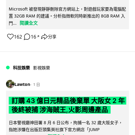
Microsoft 被發現靜靜刪除官方網站上，對遊戲玩家要為電腦配
置 32GB RAM 的建議。分析指微軟同時新推出的 8GB RAM 入
閱讀全文
門...
162
16
分享
↗
科技娛樂
影視娛樂
Lawton
1 日
訂購 43 億日元精品後棄單 大阪女 2 年
後終被捕 涉海賊王,火影周邊產品
日本警視廳神田署 8 月 6 日公布，拘捕一名 32 歲大阪女子，
指她涉嫌在出版巨頭集英社旗下官方網店「JUMP