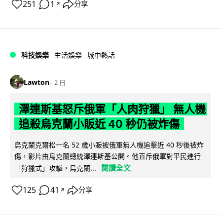
251
1
分享
↗
科技娛樂
生活娛樂
城中熱話
Lawton
2 日
澤連斯基怒斥俄軍「人肉狩獵」 無人機
追殺烏克蘭小販近 40 秒仍被炸傷
烏克蘭克爾松一名 52 歲小販被俄軍無人機追擊近 40 秒後被炸
傷，影片由烏克蘭總統澤連斯基公開。他直斥俄軍對平民進行
閱讀全文
「狩獵式」攻擊，烏克蘭...
125
41
分享
↗