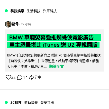
科技娛樂
生活科技
汽車科技
藍骨
22 小時
BMW 車廂熒幕強推蜘蛛俠電影廣告
車主怒轟堪比 iTunes 送 U2 專輯翻版
BMW 近日透過無線更新向全球逾 70 個市場車輛中控熒幕推送
《蜘蛛俠：英雄重生》宣傳動畫，啟動車輛即彈出通知，觸發
閱讀全文
大批車主不滿。BMW 早...
32
4
分享
↗
3C科技
流動音樂
音樂耳機