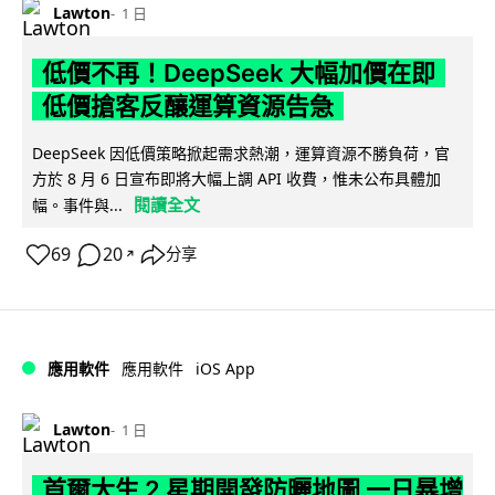
Lawton
1 日
低價不再！DeepSeek 大幅加價在即
低價搶客反釀運算資源告急
DeepSeek 因低價策略掀起需求熱潮，運算資源不勝負荷，官
方於 8 月 6 日宣布即將大幅上調 API 收費，惟未公布具體加
閱讀全文
幅。事件與...
69
20
分享
↗
iOS App
應用軟件
應用軟件
Lawton
1 日
首爾大生 2 星期開發防曬地圖 一日暴增