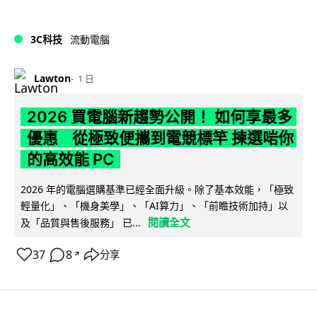
3C科技
流動電腦
Lawton
1 日
2026 買電腦新趨勢公開！ 如何享最多
優惠 從極致便攜到電競標竿 揀選啱你
的高效能 PC
2026 年的電腦選購基準已經全面升級。除了基本效能，「極致
輕量化」、「機身美學」、「AI算力」、「前瞻技術加持」以
閱讀全文
及「品質與售後服務」 已...
37
8
分享
↗