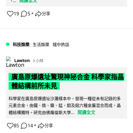
閱讀全文
「...
19
5
分享
↗
科技娛樂
生活娛樂
城中熱話
Lawton
3 小時
廣島原爆遺址驚現神秘合金 科學家指晶
體結構前所未見
科學家在廣島原爆遺址沙灘樣本中，發現一種從未有記錄的多
元素合金，由鐵、鉻、鎳、錳、鉬及鋁六種金屬混合而成，晶
閱讀全文
體結構獨特。研究由佛羅倫斯大學...
85
14
分享
↗