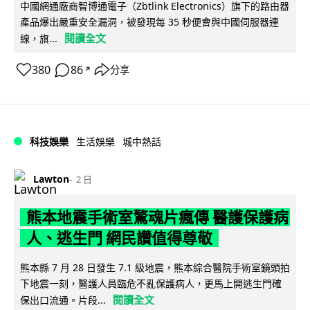
中國網通廠商智博通電子（Zbtlink Electronics）旗下的路由器
產品爆出嚴重安全漏洞，被發現每 35 秒便會與中國伺服器連
閱讀全文
線，旗...
380
86
分享
↗
科技娛樂
生活娛樂
城中熱話
Lawton
2 日
熊本地震手術室驚魂片瘋傳 醫護保護病
人、逃生門 網民讚值得尊敬
熊本縣 7 月 28 日發生 7.1 級地震，熊本綜合醫院手術室鏡頭拍
下地震一刻，醫護人員臨危不亂保護病人，更馬上開逃生門確
閱讀全文
保出口流通。片段...