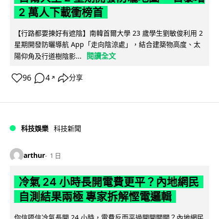
2 萬人下載衝榜首
【行路都要揀好有遮陰】南韓首爾大學 23 歲學生劉敏俊利用 2
星期開發防曬導航 App「走向陰涼處」，結合建築物高度、太
閱讀全文
陽仰角及行道樹陰影...
96
4
分享
↗
科技娛樂
科技新聞
arthur
1 日
冷氣 24 小時長開電費更平？內地網民
自測結果兩極 專家拆解慳電邏輯
你信唔信冷氣長開 24 小時，電費反而平過開開關關？內地網民