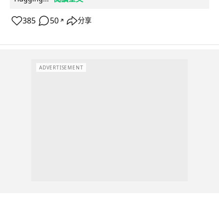
385
50
分享
↗
ADVERTISEMENT