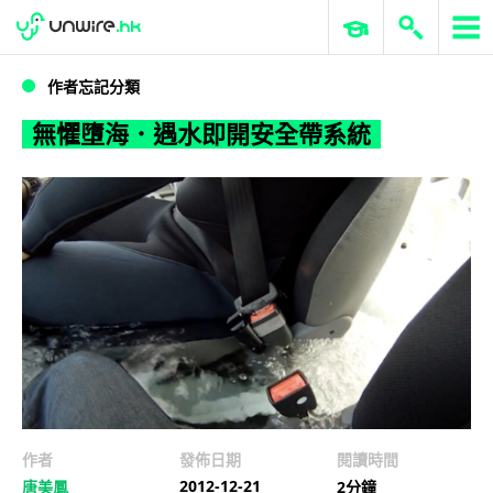
WWDC 2026
GenAI 與雲端科技專區
ERP 與商業 AI
無懼墮海．遇水即開安全帶系統
作者忘記分類
無懼墮海．遇水即開安全帶系統
作者
發佈日期
閱讀時間
2012-12-21
唐美鳳
2分鐘