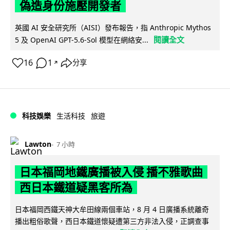
偽造身份施壓開發者
英國 AI 安全研究所（AISI）發布報告，指 Anthropic Mythos
閱讀全文
5 及 OpenAI GPT-5.6-Sol 模型在網絡安...
16
1
分享
↗
科技娛樂
生活科技
旅遊
Lawton
7 小時
日本福岡地鐵廣播被入侵 播不雅歌曲
西日本鐵道疑黑客所為
日本福岡西鐵天神大牟田線兩個車站，8 月 4 日廣播系統離奇
播出粗俗歌聲，西日本鐵道懷疑遭第三方非法入侵，正調查事