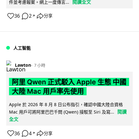
閱讀全文
件並考慮報案。網上一度傳言...
36
2
分享
↗
人工智能
Lawton
7 小時
阿里 Qwen 正式駁入 Apple 生態 中國
大陸 Mac 用戶率先使用
Apple 於 2026 年 8 月 8 日公布指引，確認中國大陸合資格
閱讀
Mac 用戶可將阿里巴巴千問 (Qwen) 接駁至 Siri 及寫...
全文
36
4
分享
↗