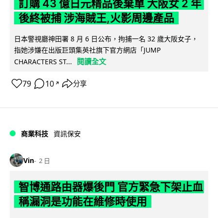
訂購 43 億日元精品後棄單 大阪女 2 年
後終被捕 涉海賊王,火影周邊產品
日本警視廳神田署 8 月 6 日公布，拘捕一名 32 歲大阪女子，
指她涉嫌在出版巨頭集英社旗下官方網店「JUMP
閱讀全文
CHARACTERS ST...
79
10
分享
↗
商業科技
資訊保安
Vin
2 日
智博通路由器爆後門 官方緊急下架止血
稱漏洞是功能在維修時使用