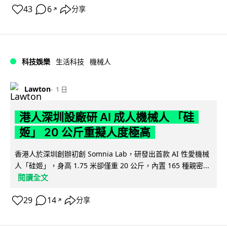
43
6
分享
↗
科技娛樂
生活科技
機械人
Lawton
1 日
港人深圳設廠研 AI 成人機械人 「硅
姬」 20 公斤重擬人度極高
香港人於深圳創辦初創 Somnia Lab，研發出首款 AI 性愛機械
人「硅姬」，身高 1.75 米卻僅重 20 公斤，內置 165 種親密...
閱讀全文
29
14
分享
↗