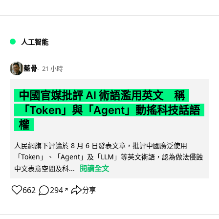
人工智能
藍骨
21 小時
中國官媒批評 AI 術語濫用英文 稱
「Token」與「Agent」動搖科技話語
權
人民網旗下評論於 8 月 6 日發表文章，批評中國廣泛使用
「Token」、「Agent」及「LLM」等英文術語，認為做法侵蝕
閱讀全文
中文表意空間及科...
662
294
分享
↗