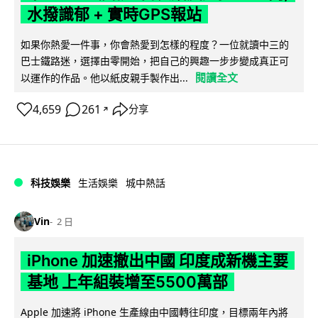
水撥識郁 + 實時GPS報站
如果你熱愛一件事，你會熱愛到怎樣的程度？一位就讀中三的
巴士鐵路迷，選擇由零開始，把自己的興趣一步步變成真正可
閱讀全文
以運作的作品。他以紙皮親手製作出...
4,659
261
分享
↗
科技娛樂
生活娛樂
城中熱話
Vin
2 日
iPhone 加速撤出中國 印度成新機主要
基地 上年組裝增至5500萬部
Apple 加速將 iPhone 生產線由中國轉往印度，目標兩年內將