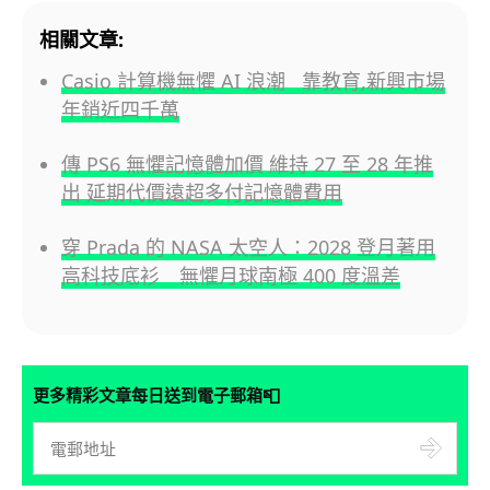
相關文章:
Casio 計算機無懼 AI 浪潮 靠教育,新興市場
年銷近四千萬
傳 PS6 無懼記憶體加價 維持 27 至 28 年推
出 延期代價遠超多付記憶體費用
穿 Prada 的 NASA 太空人：2028 登月著用
高科技底衫 無懼月球南極 400 度溫差
📮
更多精彩文章每日送到電子郵箱