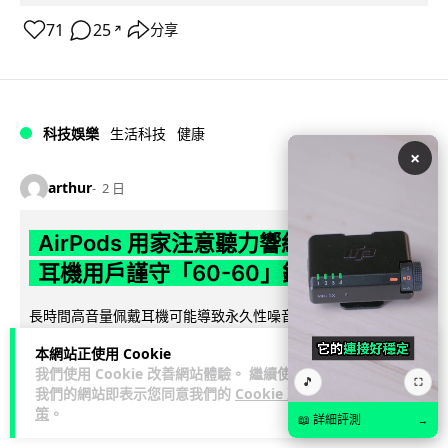
71
25
分享
↗
科技娛樂
生活科技
健康
×
arthur
2 日
AirPods 用家注意聽力響紅燈 醫學界籲
耳機用戶謹守「60-60」鐵律
長時間高音量佩戴耳機可能導致永久性噪音性聽損。本文盤點 4
大聽力受損警號，介紹科學護耳的「60-60 原則」及 Apple 內
本網站正使用 Cookie
閱讀全文
置防護功能，...
我們使用 Cookie 改善網站體驗。 繼續使用
🎵
⛶
我們的網站即表示您同意我們的
Cookie 政
20
分享
策
。
📖 詳細評測
→