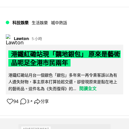
科技娛樂
生活娛樂
城中熱話
Lawton
5 小時
港鐵紅磡站現「黐地銀包」 原來是藝術
品呃足全港市民兩年
港鐵紅磡站月台一個銀色「銀包」多年來一再令乘客誤以為有
人遺失財物，事主原本打算拾起交還，卻發現原來是黏在地上
閱讀全文
的藝術品。這件名為《失而復得》的...
94
3
分享
↗