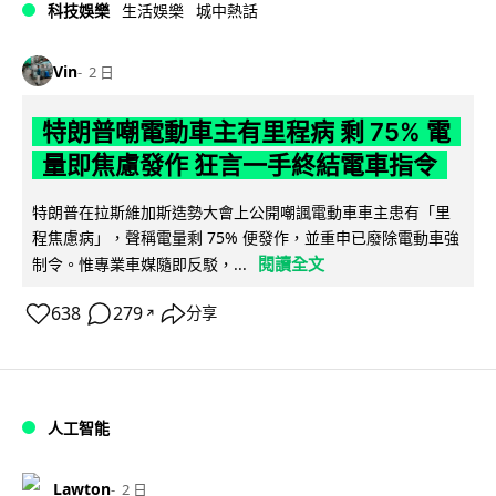
科技娛樂
生活娛樂
城中熱話
Vin
2 日
特朗普嘲電動車主有里程病 剩 75% 電
量即焦慮發作 狂言一手終結電車指令
特朗普在拉斯維加斯造勢大會上公開嘲諷電動車車主患有「里
程焦慮病」，聲稱電量剩 75% 便發作，並重申已廢除電動車強
閱讀全文
制令。惟專業車媒隨即反駁，...
638
279
分享
↗
人工智能
Lawton
2 日