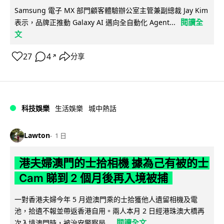
Samsung 電子 MX 部門顧客體驗辦公室主管兼副總裁 Jay Kim
閱讀全
表示，品牌正推動 Galaxy AI 邁向全自動化 Agent...
文
27
4
分享
↗
科技娛樂
生活娛樂
城中熱話
Lawton
1 日
港夫婦澳門的士拾相機 據為己有被的士
Cam 睇到 2 個月後再入境被捕
一對香港夫婦今年 5 月遊澳門乘的士拾獲他人遺留相機及電
池，拾遺不報並帶返香港自用。兩人本月 2 日經港珠澳大橋再
閱讀全文
次入境澳門時，被治安警察局...