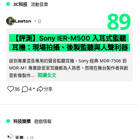
3C科技
流動音樂
89
Lawton
1 日
【評測】Sony IER-M500 入耳式監聽
耳機：現場拍攝、後製監聽與人聲利器
談到專業混音專用的聲音監聽耳機，Sony 經典 MDR-7506 到
MDR-M1 專業錄音室耳機都為人熟悉。而現在舞台製作者與創
閱讀全文
意影像製作...
36
4
分享
↗
科技娛樂
遊戲情報
天恩
1 日