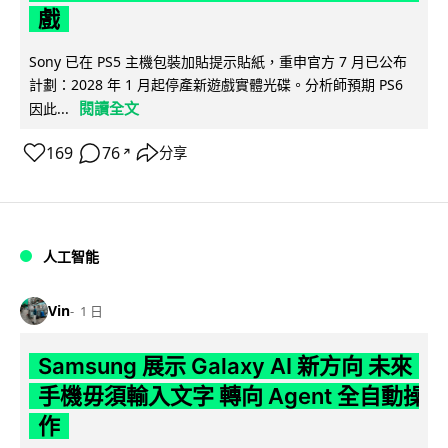
戲
Sony 已在 PS5 主機包裝加貼提示貼紙，重申官方 7 月已公布
計劃：2028 年 1 月起停產新遊戲實體光碟。分析師預期 PS6
閱讀全文
因此...
169
76
分享
↗
人工智能
Vin
1 日
Samsung 展示 Galaxy AI 新方向 未來
手機毋須輸入文字 轉向 Agent 全自動操
作