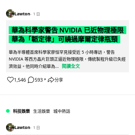
Lawton
1 日
華為科學家警告 NVIDIA 已近物理極限
華為「韜定律」可繞過摩爾定律瓶頸
華為半導體首席科學家廖恒罕見接受近 5 小時專訪，警告
NVIDIA 等西方晶片巨頭正逼近物理極限，傳統製程升級已失經
閱讀全文
濟效益。他同時介紹華為...
1,546
593
分享
↗
科技娛樂
生活娛樂
城中熱話
Lawton
1 日