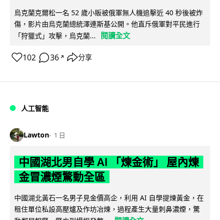
烏克蘭克爾松一名 52 歲小販被俄軍無人機追擊近 40 秒後被炸
傷，影片由烏克蘭總統澤連斯基公開。他直斥俄軍對平民進行
閱讀全文
「狩獵式」攻擊，烏克蘭...
102
36
分享
↗
人工智能
Lawton
1 日
中國湖北男自學 AI 「煉金術」 屋內煉
金冒濃煙驚動全區
中國湖北黃石一名男子見金價高企，利用 AI 自學提煉黃金，在
租住單位私設高壓爐及作坊冶煉，過程產生大量刺鼻濃煙，驚