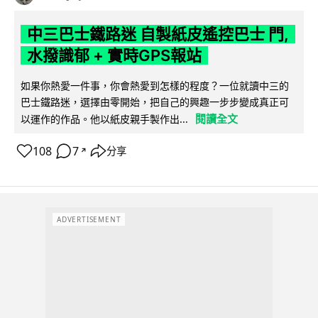
中三巴士鐵路迷 自製紙皮遙控巴士 門,
水撥識郁 + 實時GPS報站
如果你熱愛一件事，你會熱愛到怎樣的程度？一位就讀中三的
巴士鐵路迷，選擇由零開始，把自己的興趣一步步變成真正可
閱讀全文
以運作的作品。他以紙皮親手製作出...
108
7
分享
↗
ADVERTISEMENT