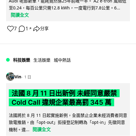
Audi 呢部新車，能耗竟然係25年前嘅一半。 A2 e-tron 風阻低
至0.24，每百公里只需12.8 kWh，一度電行到7.8公里。6...
閱讀全文
7
1
分享
↗
科技娛樂
生活娛樂
城中熱話
Vin
1 日
法國 8 月 11 日出新例 未經同意嚴禁
Cold Call 違規企業最高罰 345 萬
法國將於 8 月 11 日起實施新例，全面禁止企業未經消費者同意
致電推銷，由「opt-out」拒接登記制轉為「opt-in」先徵同意
閱讀全文
機制。違...