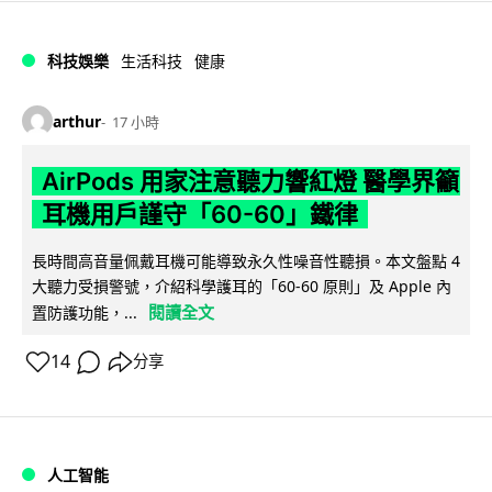
科技娛樂
生活科技
健康
arthur
17 小時
AirPods 用家注意聽力響紅燈 醫學界籲
耳機用戶謹守「60-60」鐵律
長時間高音量佩戴耳機可能導致永久性噪音性聽損。本文盤點 4
大聽力受損警號，介紹科學護耳的「60-60 原則」及 Apple 內
閱讀全文
置防護功能，...
14
分享
人工智能