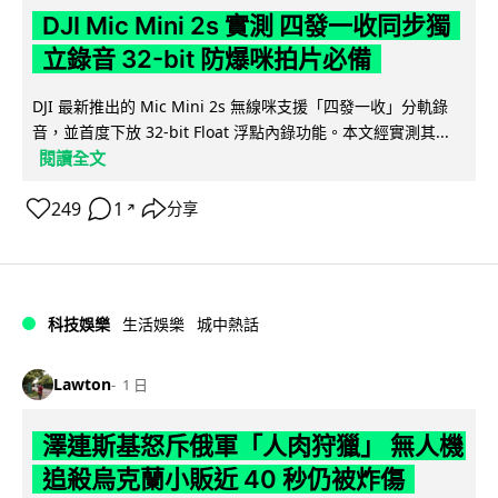
DJI Mic Mini 2s 實測 四發一收同步獨
立錄音 32-bit 防爆咪拍片必備
DJI 最新推出的 Mic Mini 2s 無線咪支援「四發一收」分軌錄
音，並首度下放 32-bit Float 浮點內錄功能。本文經實測其...
閱讀全文
249
1
分享
↗
科技娛樂
生活娛樂
城中熱話
Lawton
1 日
澤連斯基怒斥俄軍「人肉狩獵」 無人機
追殺烏克蘭小販近 40 秒仍被炸傷