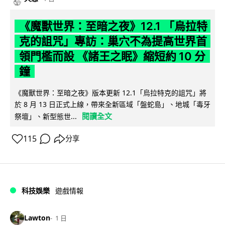
《魔獸世界：至暗之夜》12.1 「烏拉特
克的詛咒」專訪：巢穴不為提高世界首
領門檻而設 《諸王之眠》縮短約 10 分
鐘
《魔獸世界：至暗之夜》版本更新 12.1「烏拉特克的詛咒」將
於 8 月 13 日正式上線，帶來全新區域「盤蛇島」、地城「毒牙
閱讀全文
祭壇」、新型態世...
115
分享
科技娛樂
遊戲情報
Lawton
1 日