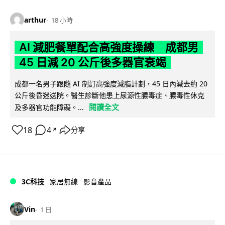
arthur
18 小時
AI 減肥餐單配合高強度操練 成都男
45 日減 20 公斤後多器官衰竭
成都一名男子跟隨 AI 制訂高強度減脂計劃，45 日內減去約 20
公斤後昏迷送院。醫生診斷他患上尿源性膿毒症、膿毒性休克
閱讀全文
及多器官功能障礙。...
18
4
分享
↗
3C科技
家居無線
影音產品
Vin
1 日