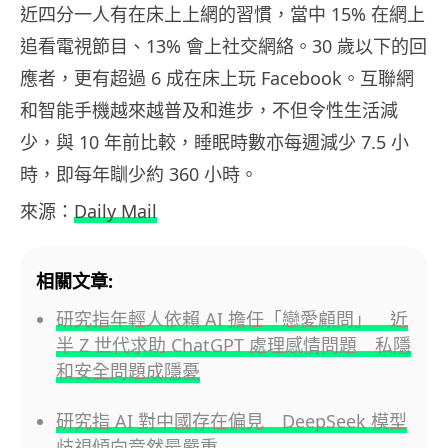
近四分一人有在床上上網的習慣，當中 15% 在網上
追看電視節目、13% 會上社交網絡。30 歲以下的回
應者，更有超過 6 成在床上玩 Facebook。互聯網
和智能手機越來越普及和進步，不但令性生活減
少，與 10 年前比較，睡眠時數亦每週減少 7.5 小
時，即每年瞓少約 360 小時。
來源：
Daily Mail
相關文章:
研究指年輕人依賴 AI 擔任「戀愛顧問」 近
半 Z 世代求助 ChatGPT 處理感情問題 私隱
和安全問題成隱憂
研究指 AI 對中國存在偏見 DeepSeek 模型
歧視傾向竟然最嚴重