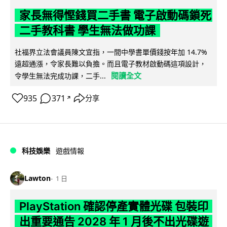
家長無得慳錢買二手書 電子啟動碼鎖死
二手教科書 學生無法做功課
社福界立法會議員陳文宜指，一間中學書單價錢按年加 14.7%
遠超通漲，令家長難以負擔。而且電子教材啟動碼這項設計，
閱讀全文
令學生無法完成功課，二手...
935
371
分享
↗
科技娛樂
遊戲情報
Lawton
1 日
PlayStation 確認停產實體光碟 包裝印
出重要通告 2028 年 1 月後不出光碟遊