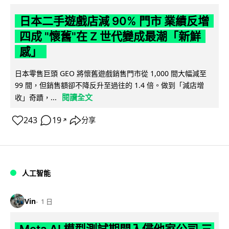
日本二手遊戲店減 90% 門市 業績反增
四成 "懷舊"在 Z 世代變成最潮「新鮮
感」
日本零售巨頭 GEO 將懷舊遊戲銷售門市從 1,000 間大幅減至
99 間，但銷售額卻不降反升至過往的 1.4 倍。做到「減店增
閱讀全文
收」奇蹟，...
243
19
分享
↗
人工智能
Vin
1 日