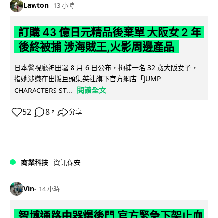
Lawton
13 小時
訂購 43 億日元精品後棄單 大阪女 2 年
後終被捕 涉海賊王,火影周邊產品
日本警視廳神田署 8 月 6 日公布，拘捕一名 32 歲大阪女子，
指她涉嫌在出版巨頭集英社旗下官方網店「JUMP
閱讀全文
CHARACTERS ST...
52
8
分享
↗
商業科技
資訊保安
Vin
14 小時
智博通路由器爆後門 官方緊急下架止血