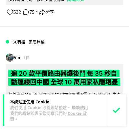
532
75
分享
↗
3C科技
家居無線
Vin
1 日
逾 20 款平價路由器爆後門 每 35 秒自
動連線回中國 全球 10 萬用家私隱堪憂
網絡安全公司 VulnCheck 揭發中國智博通電子（Zbtlink）生產
閱
的 20 多款路由器內置後門程式「Endlessdoors」（無盡...
本網站正使用 Cookie
我們使用 Cookie 改善網站體驗。 繼續使用
讀全文
我們的網站即表示您同意我們的
Cookie 政
策
。
964
221
分享
↗