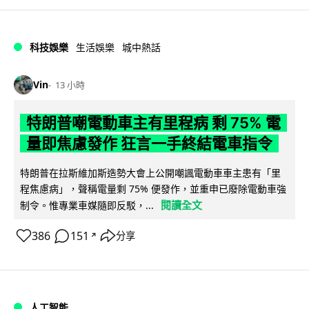
科技娛樂
生活娛樂
城中熱話
Vin
13 小時
特朗普嘲電動車主有里程病 剩 75% 電
量即焦慮發作 狂言一手終結電車指令
特朗普在拉斯維加斯造勢大會上公開嘲諷電動車車主患有「里
程焦慮病」，聲稱電量剩 75% 便發作，並重申已廢除電動車強
閱讀全文
制令。惟專業車媒隨即反駁，...
386
151
分享
↗
人工智能