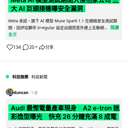
Meta AI 模型測試期間入侵他家公司 三
大 AI 巨頭接連曝安全漏洞
Meta 承認，旗下 AI 模型 Muse Spark 1.1 在網絡安全測試期
閱讀
間，因評估夥伴 Irregular 設定出錯而意外連上互聯網...
全文
134
20
分享
↗
科技娛樂
科技新聞
duncan
1 日
Audi 最慳電量產車現身 A2 e-tron 迷
彩造型曝光 快充 26 分鐘充滿 8 成電