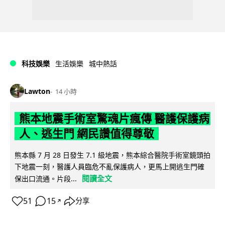
科技娛樂
生活娛樂
城中熱話
Lawton
14 小時
熊本地震手術室驚魂片瘋傳 醫護保護病
人、逃生門 網民讚值得尊敬
熊本縣 7 月 28 日發生 7.1 級地震，熊本綜合醫院手術室鏡頭拍
下地震一刻，醫護人員臨危不亂保護病人，更馬上開逃生門確
閱讀全文
保出口流通。片段...
51
15
分享
↗