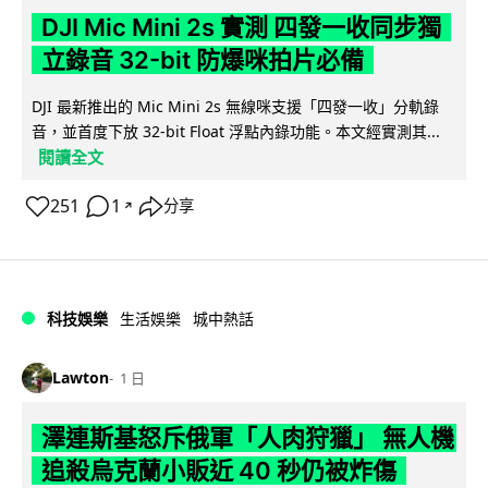
DJI Mic Mini 2s 實測 四發一收同步獨
立錄音 32-bit 防爆咪拍片必備
DJI 最新推出的 Mic Mini 2s 無線咪支援「四發一收」分軌錄
音，並首度下放 32-bit Float 浮點內錄功能。本文經實測其...
閱讀全文
251
1
分享
↗
科技娛樂
生活娛樂
城中熱話
Lawton
1 日
澤連斯基怒斥俄軍「人肉狩獵」 無人機
追殺烏克蘭小販近 40 秒仍被炸傷