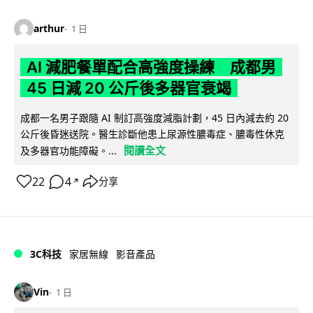
arthur
1 日
AI 減肥餐單配合高強度操練 成都男
45 日減 20 公斤後多器官衰竭
成都一名男子跟隨 AI 制訂高強度減脂計劃，45 日內減去約 20
公斤後昏迷送院。醫生診斷他患上尿源性膿毒症、膿毒性休克
閱讀全文
及多器官功能障礙。...
22
4
分享
↗
3C科技
家居無線
影音產品
Vin
1 日