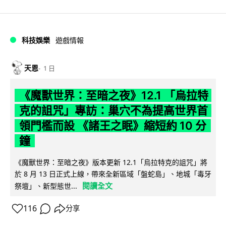
科技娛樂
遊戲情報
天恩
1 日
《魔獸世界：至暗之夜》12.1 「烏拉特
克的詛咒」專訪：巢穴不為提高世界首
領門檻而設 《諸王之眠》縮短約 10 分
鐘
《魔獸世界：至暗之夜》版本更新 12.1「烏拉特克的詛咒」將
於 8 月 13 日正式上線，帶來全新區域「盤蛇島」、地城「毒牙
閱讀全文
祭壇」、新型態世...
116
分享