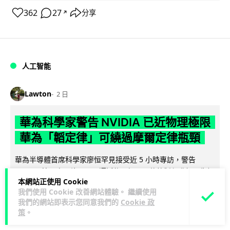
362
27
分享
↗
人工智能
Lawton
2 日
華為科學家警告 NVIDIA 已近物理極限
華為「韜定律」可繞過摩爾定律瓶頸
華為半導體首席科學家廖恒罕見接受近 5 小時專訪，警告
NVIDIA 等西方晶片巨頭正逼近物理極限，傳統製程升級已失經
本網站正使用 Cookie
閱讀全文
濟效益。他同時介紹華為...
我們使用 Cookie 改善網站體驗。 繼續使用
我們的網站即表示您同意我們的
Cookie 政
1,591
602
分享
↗
策
。