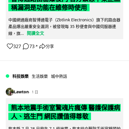
稱漏洞是功能在維修時使用
中國網通廠商智博通電子（Zbtlink Electronics）旗下的路由器
產品爆出嚴重安全漏洞，被發現每 35 秒便會與中國伺服器連
閱讀全文
線，旗...
327
73
分享
↗
科技娛樂
生活娛樂
城中熱話
Lawton
1 日
熊本地震手術室驚魂片瘋傳 醫護保護病
人、逃生門 網民讚值得尊敬
熊本縣 7 月 28 日發生 7.1 級地震，熊本綜合醫院手術室鏡頭拍