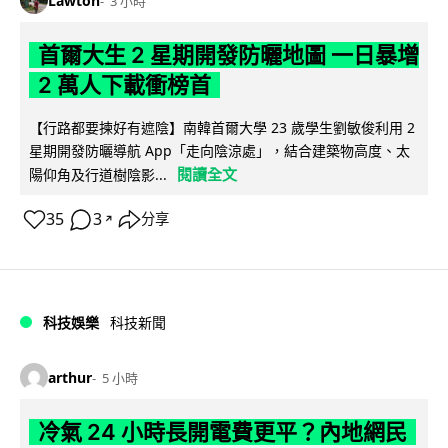
Lawton
3 小時
首爾大生 2 星期開發防曬地圖 一日暴增
2 萬人下載衝榜首
【行路都要揀好有遮陰】南韓首爾大學 23 歲學生劉敏俊利用 2
星期開發防曬導航 App「走向陰涼處」，結合建築物高度、太
閱讀全文
陽仰角及行道樹陰影...
35
3
分享
↗
科技娛樂
科技新聞
arthur
5 小時
冷氣 24 小時長開電費更平？內地網民