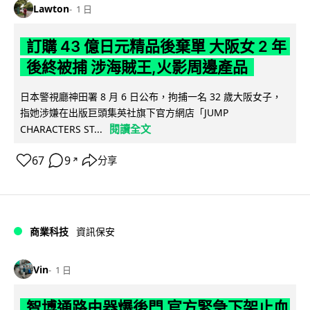
Lawton
1 日
訂購 43 億日元精品後棄單 大阪女 2 年
後終被捕 涉海賊王,火影周邊產品
日本警視廳神田署 8 月 6 日公布，拘捕一名 32 歲大阪女子，
指她涉嫌在出版巨頭集英社旗下官方網店「JUMP
閱讀全文
CHARACTERS ST...
67
9
分享
↗
商業科技
資訊保安
Vin
1 日
智博通路由器爆後門 官方緊急下架止血