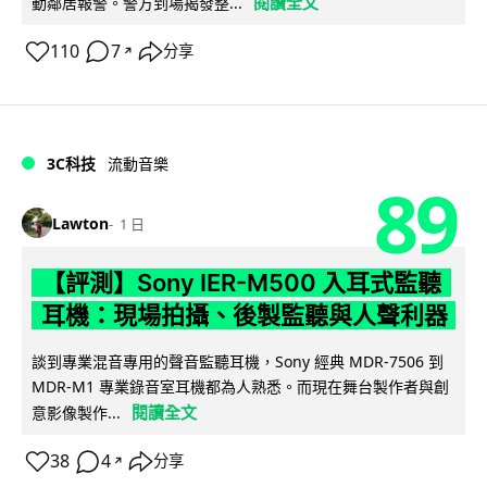
閱讀全文
動鄰居報警。警方到場揭發整...
110
7
分享
↗
3C科技
流動音樂
89
Lawton
1 日
【評測】Sony IER-M500 入耳式監聽
耳機：現場拍攝、後製監聽與人聲利器
談到專業混音專用的聲音監聽耳機，Sony 經典 MDR-7506 到
MDR-M1 專業錄音室耳機都為人熟悉。而現在舞台製作者與創
閱讀全文
意影像製作...
38
4
分享
↗