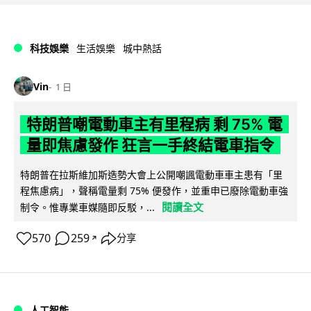
科技娛樂
生活娛樂
城中熱話
Vin
1 日
特朗普嘲電動車主有里程病 剩 75% 電
量即焦慮發作 狂言一手終結電車指令
特朗普在拉斯維加斯造勢大會上公開嘲諷電動車車主患有「里
程焦慮病」，聲稱電量剩 75% 便發作，並重申已廢除電動車強
閱讀全文
制令。惟專業車媒隨即反駁，...
570
259
分享
↗
人工智能