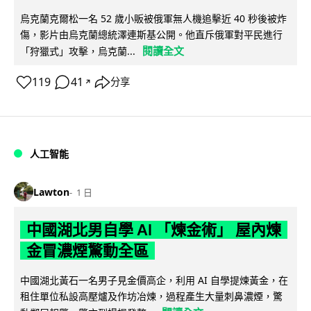
烏克蘭克爾松一名 52 歲小販被俄軍無人機追擊近 40 秒後被炸
傷，影片由烏克蘭總統澤連斯基公開。他直斥俄軍對平民進行
閱讀全文
「狩獵式」攻擊，烏克蘭...
119
41
分享
↗
人工智能
Lawton
1 日
中國湖北男自學 AI 「煉金術」 屋內煉
金冒濃煙驚動全區
中國湖北黃石一名男子見金價高企，利用 AI 自學提煉黃金，在
租住單位私設高壓爐及作坊冶煉，過程產生大量刺鼻濃煙，驚