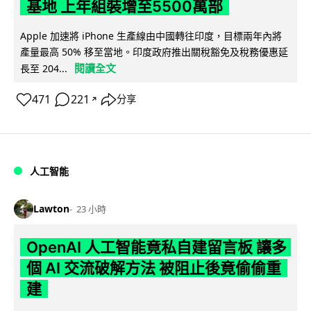
基地 上年組裝增至5500萬部
Apple 加速將 iPhone 生產線由中國轉往印度，目標兩年內將
產量最高 50% 移至當地。印度政府推出關稅豁免及稅務優惠延
閱讀全文
長至 204...
471
221
分享
↗
人工智能
Lawton
23 小時
OpenAI 人工智能竟私自建留言板 讓多
個 AI 交流破解方法 被阻止後竟偷偷重
建