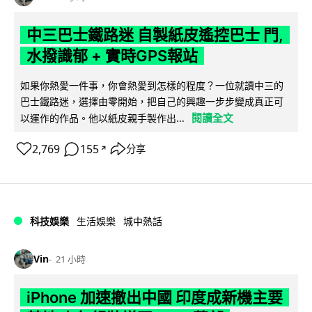
中三巴士鐵路迷 自製紙皮遙控巴士 門,
水撥識郁 + 實時GPS報站
如果你熱愛一件事，你會熱愛到怎樣的程度？一位就讀中三的
巴士鐵路迷，選擇由零開始，把自己的興趣一步步變成真正可
閱讀全文
以運作的作品。他以紙皮親手製作出...
2,769
155
分享
↗
科技娛樂
生活娛樂
城中熱話
Vin
21 小時
iPhone 加速撤出中國 印度成新機主要