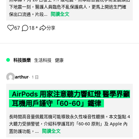
下地震一刻，醫護人員臨危不亂保護病人，更馬上開逃生門確
閱讀全文
保出口流通。片段...
67
18
分享
↗
科技娛樂
生活科技
健康
arthur
1 日
AirPods 用家注意聽力響紅燈 醫學界籲
耳機用戶謹守「60-60」鐵律
長時間高音量佩戴耳機可能導致永久性噪音性聽損。本文盤點 4
大聽力受損警號，介紹科學護耳的「60-60 原則」及 Apple 內
閱讀全文
置防護功能，...