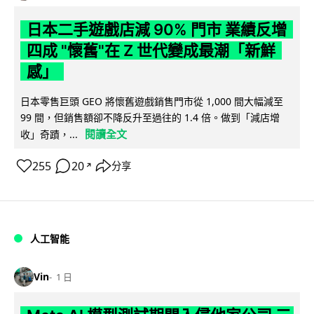
日本二手遊戲店減 90% 門市 業績反增
四成 "懷舊"在 Z 世代變成最潮「新鮮
感」
日本零售巨頭 GEO 將懷舊遊戲銷售門市從 1,000 間大幅減至
99 間，但銷售額卻不降反升至過往的 1.4 倍。做到「減店增
閱讀全文
收」奇蹟，...
255
20
分享
↗
人工智能
Vin
1 日