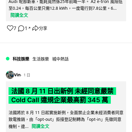
Audi 呢部新車，能耗竟然係25年前嘅一半。 A2 e-tron 風阻低
至0.24，每百公里只需12.8 kWh，一度電行到7.8公里。6...
閱讀全文
7
1
分享
↗
科技娛樂
生活娛樂
城中熱話
Vin
1 日
法國 8 月 11 日出新例 未經同意嚴禁
Cold Call 違規企業最高罰 345 萬
法國將於 8 月 11 日起實施新例，全面禁止企業未經消費者同意
致電推銷，由「opt-out」拒接登記制轉為「opt-in」先徵同意
閱讀全文
機制。違...