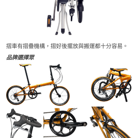
摺車有摺疊機構，摺好後擺放與搬運都十分容易。
品牌選擇眾