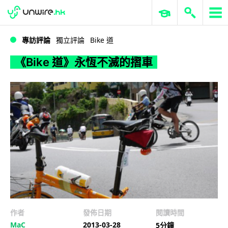
WWDC 2026
GenAI 與雲端科技專區
ERP 與商業 AI
《Bike 道》永恆不滅的摺車
專訪評論
獨立評論
Bike 道
《Bike 道》永恆不滅的摺車
作者
發佈日期
閱讀時間
MaC
2013-03-28
5分鐘