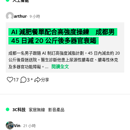
人工智能
arthur
9 小時
AI 減肥餐單配合高強度操練 成都男
45 日減 20 公斤後多器官衰竭
成都一名男子跟隨 AI 制訂高強度減脂計劃，45 日內減去約 20
公斤後昏迷送院。醫生診斷他患上尿源性膿毒症、膿毒性休克
閱讀全文
及多器官功能障礙。...
17
3
分享
↗
3C科技
家居無線
影音產品
Vin
21 小時