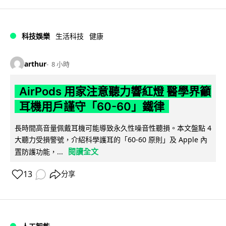
科技娛樂
生活科技
健康
arthur
8 小時
AirPods 用家注意聽力響紅燈 醫學界籲
耳機用戶謹守「60-60」鐵律
長時間高音量佩戴耳機可能導致永久性噪音性聽損。本文盤點 4
大聽力受損警號，介紹科學護耳的「60-60 原則」及 Apple 內
閱讀全文
置防護功能，...
13
分享