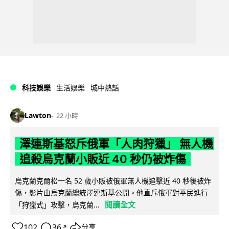
科技娛樂
生活娛樂
城中熱話
Lawton
22 小時
澤連斯基怒斥俄軍「人肉狩獵」 無人機
追殺烏克蘭小販近 40 秒仍被炸傷
烏克蘭克爾松一名 52 歲小販被俄軍無人機追擊近 40 秒後被炸
傷，影片由烏克蘭總統澤連斯基公開。他直斥俄軍對平民進行
閱讀全文
「狩獵式」攻擊，烏克蘭...
102
36
分享
↗