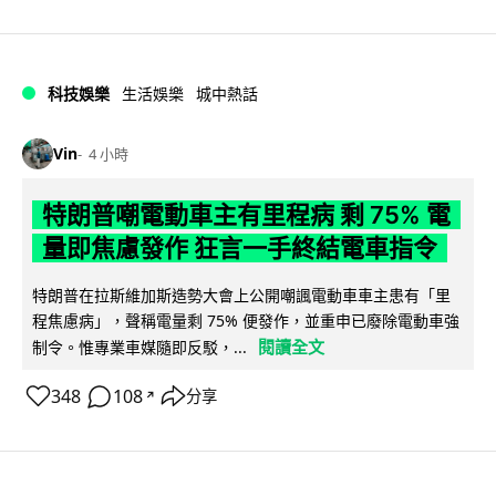
科技娛樂
生活娛樂
城中熱話
Vin
4 小時
特朗普嘲電動車主有里程病 剩 75% 電
量即焦慮發作 狂言一手終結電車指令
特朗普在拉斯維加斯造勢大會上公開嘲諷電動車車主患有「里
程焦慮病」，聲稱電量剩 75% 便發作，並重申已廢除電動車強
閱讀全文
制令。惟專業車媒隨即反駁，...
348
108
分享
↗