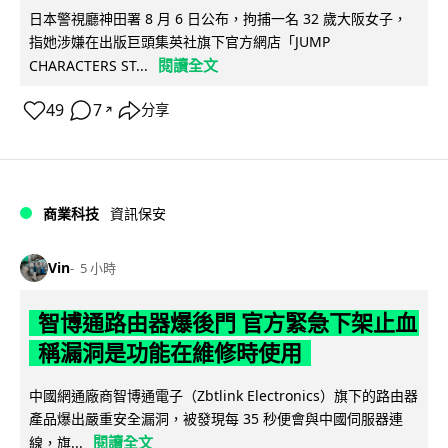
日本警視廳神田署 8 月 6 日公布，拘捕一名 32 歲大阪女子，
指她涉嫌在出版巨頭集英社旗下官方網店「JUMP
閱讀全文
CHARACTERS ST...
49
7
分享
↗
商業科技
資訊保安
Vin
5 小時
智博通路由器爆後門 官方緊急下架止血
稱漏洞是功能在維修時使用
中國網通廠商智博通電子（Zbtlink Electronics）旗下的路由器
產品爆出嚴重安全漏洞，被發現每 35 秒便會與中國伺服器連
閱讀全文
線，旗...