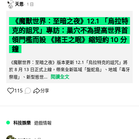
天恩
1 日
《魔獸世界：至暗之夜》12.1 「烏拉特
克的詛咒」專訪：巢穴不為提高世界首
領門檻而設 《諸王之眠》縮短約 10 分
鐘
《魔獸世界：至暗之夜》版本更新 12.1「烏拉特克的詛咒」將
於 8 月 13 日正式上線，帶來全新區域「盤蛇島」、地城「毒牙
閱讀全文
祭壇」、新型態世...
115
分享
科技娛樂
遊戲情報