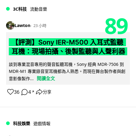
3C科技
流動音樂
89
Lawton
23 小時
【評測】Sony IER-M500 入耳式監聽
耳機：現場拍攝、後製監聽與人聲利器
談到專業混音專用的聲音監聽耳機，Sony 經典 MDR-7506 到
MDR-M1 專業錄音室耳機都為人熟悉。而現在舞台製作者與創
閱讀全文
意影像製作...
36
4
分享
↗
科技娛樂
遊戲情報