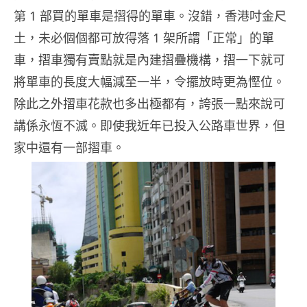
第 1 部買的單車是摺得的單車。沒錯，香港吋金尺
土，未必個個都可放得落 1 架所謂「正常」的單
車，摺車獨有賣點就是內建摺疊機構，摺一下就可
將單車的長度大幅減至一半，令擺放時更為慳位。
除此之外摺車花款也多出極都有，誇張一點來說可
講係永恆不滅。即使我近年已投入公路車世界，但
家中還有一部摺車。