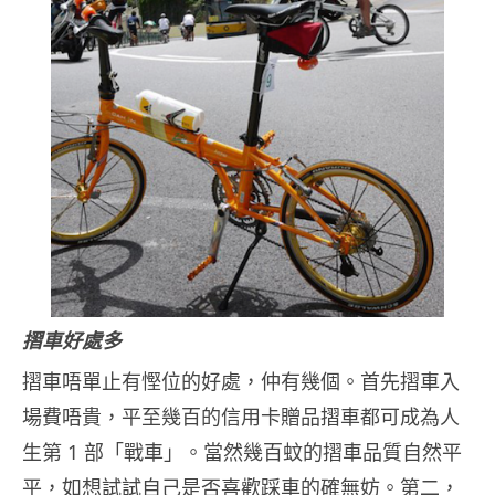
摺車好處多
摺車唔單止有慳位的好處，仲有幾個。首先摺車入
場費唔貴，平至幾百的信用卡贈品摺車都可成為人
生第 1 部「戰車」。當然幾百蚊的摺車品質自然平
平，如想試試自己是否喜歡踩車的確無妨。第二，