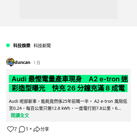
科技娛樂
科技新聞
duncan
1 日
Audi 最慳電量產車現身 A2 e-tron 迷
彩造型曝光 快充 26 分鐘充滿 8 成電
Audi 呢部新車，能耗竟然係25年前嘅一半。 A2 e-tron 風阻低
至0.24，每百公里只需12.8 kWh，一度電行到7.8公里。6...
閱讀全文
7
1
分享
↗