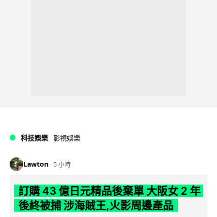
科技娛樂
影視娛樂
Lawton
5 小時
訂購 43 億日元精品後棄單 大阪女 2 年
後終被捕 涉海賊王,火影周邊產品