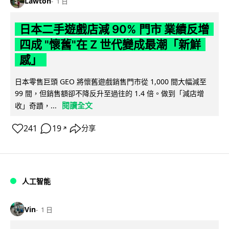
Lawton
1 日
日本二手遊戲店減 90% 門市 業績反增
四成 "懷舊"在 Z 世代變成最潮「新鮮
感」
日本零售巨頭 GEO 將懷舊遊戲銷售門市從 1,000 間大幅減至
99 間，但銷售額卻不降反升至過往的 1.4 倍。做到「減店增
閱讀全文
收」奇蹟，...
241
19
分享
↗
人工智能
Vin
1 日