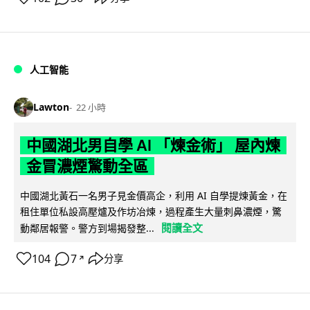
人工智能
Lawton
22 小時
中國湖北男自學 AI 「煉金術」 屋內煉
金冒濃煙驚動全區
中國湖北黃石一名男子見金價高企，利用 AI 自學提煉黃金，在
租住單位私設高壓爐及作坊冶煉，過程產生大量刺鼻濃煙，驚
閱讀全文
動鄰居報警。警方到場揭發整...
104
7
分享
↗