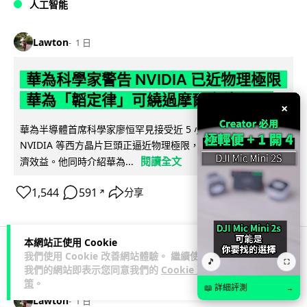
人工智能
Lawton
1 日
華為科學家警告 NVIDIA 已近物理極限
華為「韜定律」可繞過摩爾定律瓶頸
×
華為半導體首席科學家廖恒罕見接受近 5 小時專訪，警告
NVIDIA 等西方晶片巨頭正逼近物理極限，傳統製程升級已失經
閱讀全文
濟效益。他同時介紹華為...
1,544
591
分享
↗
本網站正使用 Cookie
我們使用 Cookie 改善網站體驗。 繼續使用
🎵
科技娛樂
生活娛樂
城中熱話
⛶
我們的網站即表示您同意我們的
Cookie 政
策
。
📖 詳細評測
→
Lawton
1 日