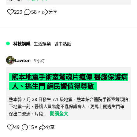
229
58
分享
↗
科技娛樂
生活娛樂
城中熱話
Lawton
5 小時
熊本地震手術室驚魂片瘋傳 醫護保護病
人、逃生門 網民讚值得尊敬
熊本縣 7 月 28 日發生 7.1 級地震，熊本綜合醫院手術室鏡頭拍
下地震一刻，醫護人員臨危不亂保護病人，更馬上開逃生門確
閱讀全文
保出口流通。片段...
49
15
分享
↗