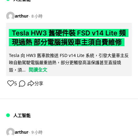
arthur
8 小時
Tesla HW3 舊硬件裝 FSD v14 Lite 頻
現過熱 部分電腦損毀車主須自費維修
Tesla 向 HW3 舊車款推送 FSD v14 Lite 系統，引發大量車主反
映自動駕駛電腦嚴重過熱，部分更觸發高溫保護甚至直接燒
閱讀全文
毀，須...
5
分享
人工智能
arthur
9 小時