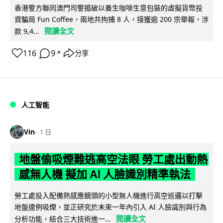
香港警方聯同澳門司警搗破以養生咖啡生意包裝的虛擬貨幣投
資騙局 Fun Coffee，兩地共拘捕 8 人，接獲逾 200 宗舉報，涉
閱讀全文
款 9,4...
116
9
分享
↗
人工智能
Vin
1 日
地盤偷吸煙難逃高空法眼 勞工處出動熱
感無人機 擬加 AI 人臉識別精準執法
勞工處投入配備熱感應鏡頭的小型無人機進行高空巡邏以打擊
地盤違例吸煙，並正研究於未來一年內引入 AI 人臉識別與行為
閱讀全文
分析功能，結合三大技術進一...