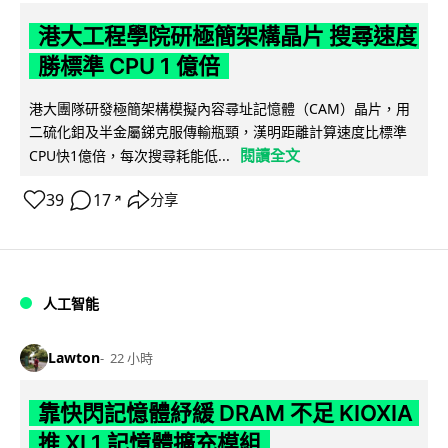
港大工程學院研極簡架構晶片 搜尋速度
勝標準 CPU 1 億倍
港大團隊研發極簡架構模擬內容尋址記憶體（CAM）晶片，用
二硫化鉬及半金屬銻克服傳輸瓶頸，漢明距離計算速度比標準
閱讀全文
CPU快1億倍，每次搜尋耗能低...
39
17
分享
↗
人工智能
Lawton
22 小時
靠快閃記憶體紓緩 DRAM 不足 KIOXIA
推 XL1 記憶體擴充模組