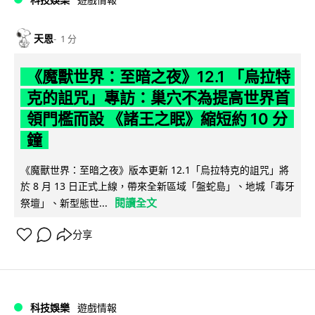
天恩
1 分
《魔獸世界：至暗之夜》12.1 「烏拉特
克的詛咒」專訪：巢穴不為提高世界首
領門檻而設 《諸王之眠》縮短約 10 分
鐘
《魔獸世界：至暗之夜》版本更新 12.1「烏拉特克的詛咒」將
於 8 月 13 日正式上線，帶來全新區域「盤蛇島」、地城「毒牙
閱讀全文
祭壇」、新型態世...
分享
科技娛樂
遊戲情報