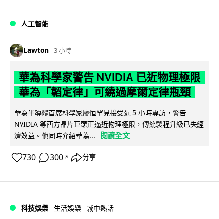
人工智能
Lawton
3 小時
華為科學家警告 NVIDIA 已近物理極限
華為「韜定律」可繞過摩爾定律瓶頸
華為半導體首席科學家廖恒罕見接受近 5 小時專訪，警告
NVIDIA 等西方晶片巨頭正逼近物理極限，傳統製程升級已失經
閱讀全文
濟效益。他同時介紹華為...
730
300
分享
↗
科技娛樂
生活娛樂
城中熱話