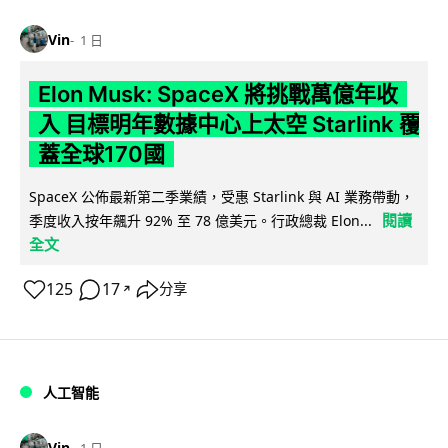
Vin
1 日
Elon Musk: SpaceX 將挑戰萬億年收
入 目標明年數據中心上太空 Starlink 覆
蓋全球170國
SpaceX 公佈最新第二季業績，受惠 Starlink 與 AI 業務帶動，
閱讀
季度收入按年飆升 92% 至 78 億美元。行政總裁 Elon...
全文
125
17
分享
↗
人工智能
Vin
1 日