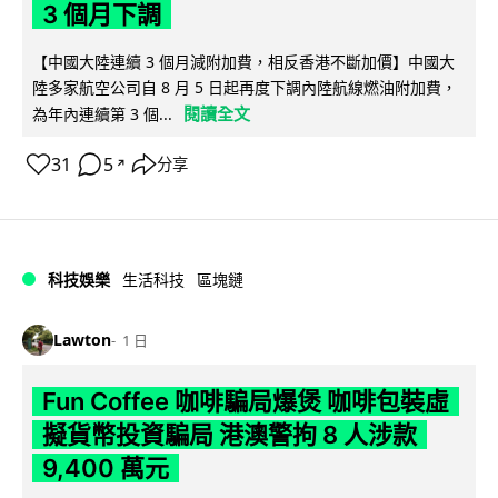
3 個月下調
【中國大陸連續 3 個月減附加費，相反香港不斷加價】中國大
陸多家航空公司自 8 月 5 日起再度下調內陸航線燃油附加費，
閱讀全文
為年內連續第 3 個...
31
5
分享
↗
科技娛樂
生活科技
區塊鏈
Lawton
1 日
Fun Coffee 咖啡騙局爆煲 咖啡包裝虛
擬貨幣投資騙局 港澳警拘 8 人涉款
9,400 萬元