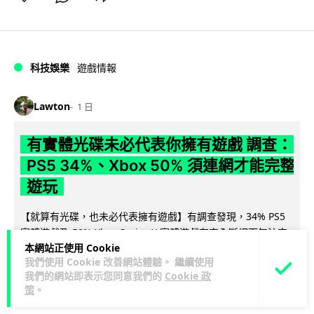
科技娛樂
遊戲情報
Lawton
1 日
有實體光碟未必代表你擁有遊戲 調查：
PS5 34%、Xbox 50% 須連網才能完整
遊玩
【就算有光碟，也未必代表擁有遊戲】有調查發現，34% PS5
實體遊戲及 50% Xbox Series X 實體遊戲在完全斷網下無法完
本網站正使用 Cookie
閱讀全文
整遊...
我們使用 Cookie 改善網站體驗。 繼續使用
我們的網站即表示您同意我們的
Cookie 政
215
113
分享
↗
策
。