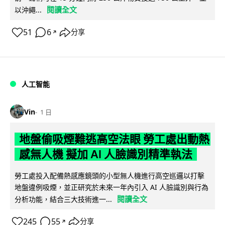
閱讀全文
以沖繩...
51
6
分享
↗
人工智能
Vin
1 日
地盤偷吸煙難逃高空法眼 勞工處出動熱
感無人機 擬加 AI 人臉識別精準執法
勞工處投入配備熱感應鏡頭的小型無人機進行高空巡邏以打擊
地盤違例吸煙，並正研究於未來一年內引入 AI 人臉識別與行為
閱讀全文
分析功能，結合三大技術進一...
245
55
分享
↗