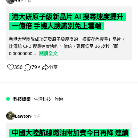
港大研原子級新晶片 AI 搜尋速度提升
一億倍 手機人臉識別免上雲端
香港大學團隊成功研發原子級厚度的「模擬存內搜尋」晶片，
比傳統 CPU 搜尋速度快約 1 億倍，延遲低至 36 皮秒（即
閱讀全文
0.00000000...
356
79
分享
↗
科技娛樂
生活科技
旅遊
Lawton
1 日
中國大陸航線燃油附加費今日再降 連續