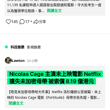
11,139 名課程申請人錯誤發出取錄通知電郵，令大批考生一度
閱讀全文
以為獲得學位取錄，事...
145
17
分享
↗
科技娛樂
影視娛樂
Lawton
23 小時
Nicolas Cage 主演未上映電影 Netflix
遺失未加密母帶 被索償 8.19 億港元
【唔見未加密母帶咁大件事】Netflix 洛杉磯辦公室被竊，未上
映的 Nicolas Cage 電影《Fortitude》母帶亦告失蹤。電影...
閱讀全文