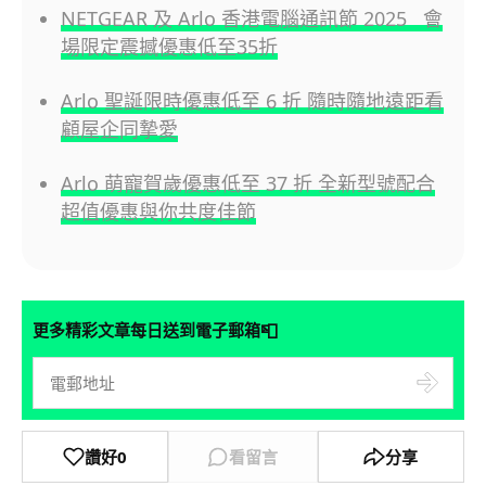
NETGEAR 及 Arlo 香港電腦通訊節 2025 會
場限定震撼優惠低至35折
Arlo 聖誕限時優惠低至 6 折 隨時隨地遠距看
顧屋企同摯愛
Arlo 萌寵賀歲優惠低至 37 折 全新型號配合
超值優惠與你共度佳節
📮
更多精彩文章每日送到電子郵箱
讚好
0
看留言
分享