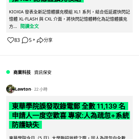
KIOXIA 發表全新記憶體擴充模組 XL1 系列，結合低延遲快閃記
憶體 XL-FLASH 與 CXL 介面，將快閃記憶體轉化為記憶體擴充
閱讀全文
方...
83
5
分享
↗
商業科技
資訊保安
Lawton
22 小時
東華學院誤發取錄電郵 全數 11,139 名
申請人一度空歡喜 專家:人為疏忽+系統
防護缺失
東華學院今日（5 日）大學聯招放榜之際，因人為疏忽向全數