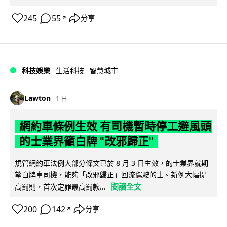
245
55
分享
↗
科技娛樂
生活科技
智慧城市
Lawton
1 日
網約車條例生效 有司機暫時停工避風頭
的士業界籲白牌 "改邪歸正"
規管網約車法例大部分條文已於 8 月 3 日生效，的士業界就期
望白牌車司機，能夠「改邪歸正」回流駕駛的士。新例大幅提
閱讀全文
高罰則，首次定罪最高罰款...
200
142
分享
↗