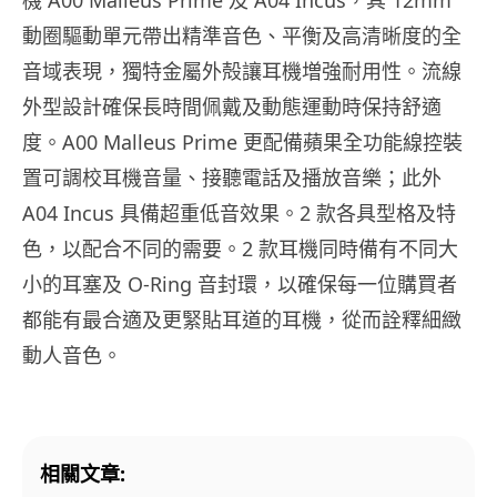
機 A00 Malleus Prime 及 A04 Incus，其 12mm
動圈驅動單元帶出精準音色、平衡及高清晰度的全
音域表現，獨特金屬外殻讓耳機増強耐用性。流線
外型設計確保長時間佩戴及動態運動時保持舒適
度。A00 Malleus Prime 更配備蘋果全功能線控裝
置可調校耳機音量、接聽電話及播放音樂；此外
A04 Incus 具備超重低音效果。2 款各具型格及特
色，以配合不同的需要。2 款耳機同時備有不同大
小的耳塞及 O-Ring 音封環，以確保每一位購買者
都能有最合適及更緊貼耳道的耳機，從而詮釋細緻
動人音色。
相關文章: