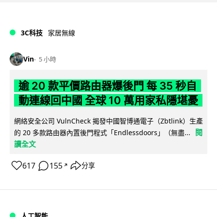
3C科技
家居無線
Vin
5 小時
逾 20 款平價路由器爆後門 每 35 秒自
動連線回中國 全球 10 萬用家私隱堪憂
網絡安全公司 VulnCheck 揭發中國智博通電子（Zbtlink）生產
閱
的 20 多款路由器內置後門程式「Endlessdoors」（無盡...
讀全文
617
155
分享
↗
人工智能