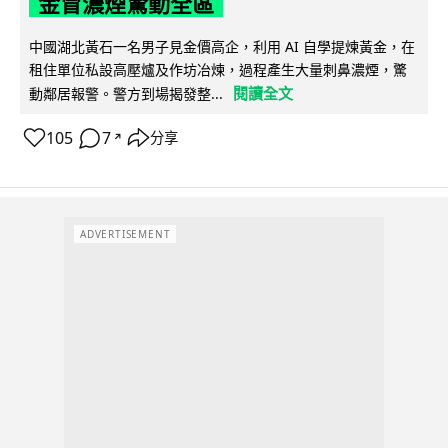
金冒濃煙驚動全區
中國湖北黃石一名男子見金價高企，利用 AI 自學提煉黃金，在
租住單位私設高壓爐及作坊冶煉，過程產生大量刺鼻濃煙，驚
閱讀全文
動鄰居報警。警方到場揭發整...
105
7
分享
↗
ADVERTISEMENT