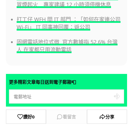
冒煙起火 專家建議 12 小時須停機休息
打工仔 WFH 問 IT 部門 ：「如何在家連公司
Wi-Fi」 IT 同事神回覆：返公司
固網電話地位式微 官方數據指 52.6% 台灣
人 在家都只用流動電話
📮
更多精彩文章每日送到電子郵箱
讚好
0
看留言
分享