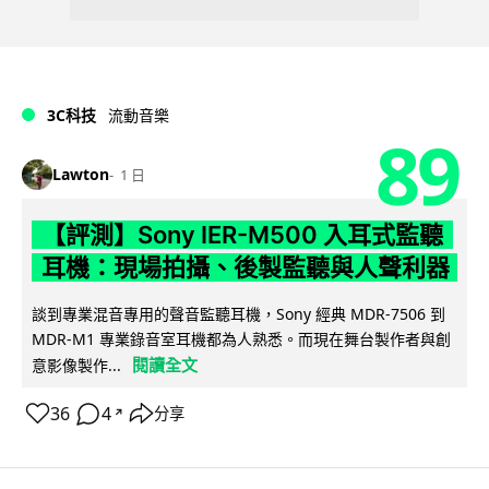
3C科技
流動音樂
89
Lawton
1 日
【評測】Sony IER-M500 入耳式監聽
耳機：現場拍攝、後製監聽與人聲利器
談到專業混音專用的聲音監聽耳機，Sony 經典 MDR-7506 到
MDR-M1 專業錄音室耳機都為人熟悉。而現在舞台製作者與創
閱讀全文
意影像製作...
36
4
分享
↗