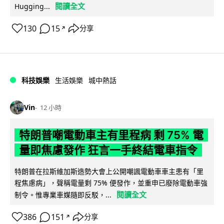
閱讀全文
Hugging...
130
15
分享
↗
科技娛樂
生活娛樂
城中熱話
Vin
12 小時
特朗普嘲電動車主有里程病 剩 75% 電
量即焦慮發作 狂言一手終結電車指令
特朗普在拉斯維加斯造勢大會上公開嘲諷電動車車主患有「里
程焦慮病」，聲稱電量剩 75% 便發作，並重申已廢除電動車強
閱讀全文
制令。惟專業車媒隨即反駁，...
386
151
分享
↗