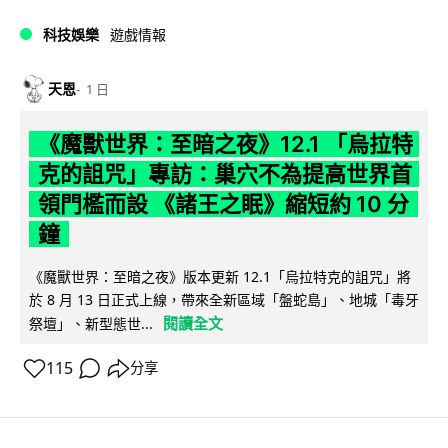
科技娛樂
遊戲情報
天恩
1 日
《魔獸世界：至暗之夜》12.1 「烏拉特
克的詛咒」專訪：巢穴不為提高世界首
領門檻而設 《諸王之眠》縮短約 10 分
鐘
《魔獸世界：至暗之夜》版本更新 12.1「烏拉特克的詛咒」將
於 8 月 13 日正式上線，帶來全新區域「盤蛇島」、地城「毒牙
閱讀全文
祭壇」、新型態世...
115
分享