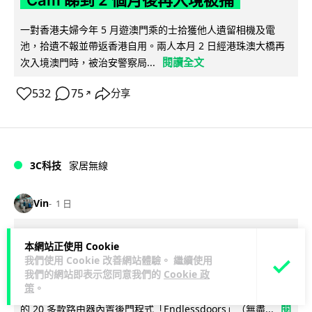
一對香港夫婦今年 5 月遊澳門乘的士拾獲他人遺留相機及電
池，拾遺不報並帶返香港自用。兩人本月 2 日經港珠澳大橋再
閱讀全文
次入境澳門時，被治安警察局...
532
75
分享
↗
3C科技
家居無線
Vin
1 日
逾 20 款平價路由器爆後門 每 35 秒自
本網站正使用 Cookie
動連線回中國 全球 10 萬用家私隱堪憂
我們使用 Cookie 改善網站體驗。 繼續使用
我們的網站即表示您同意我們的
Cookie 政
策
。
網絡安全公司 VulnCheck 揭發中國智博通電子（Zbtlink）生產
閱
的 20 多款路由器內置後門程式「Endlessdoors」（無盡...