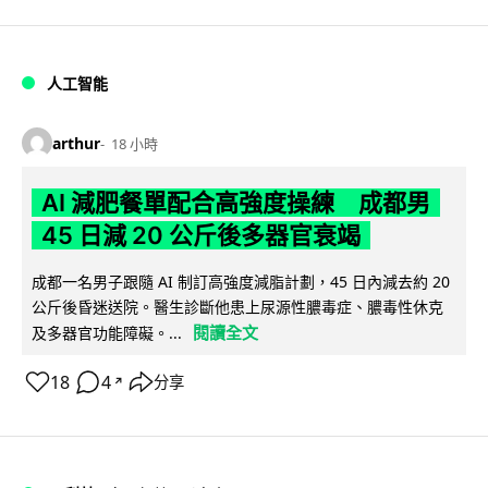
人工智能
arthur
18 小時
AI 減肥餐單配合高強度操練 成都男
45 日減 20 公斤後多器官衰竭
成都一名男子跟隨 AI 制訂高強度減脂計劃，45 日內減去約 20
公斤後昏迷送院。醫生診斷他患上尿源性膿毒症、膿毒性休克
閱讀全文
及多器官功能障礙。...
18
4
分享
↗