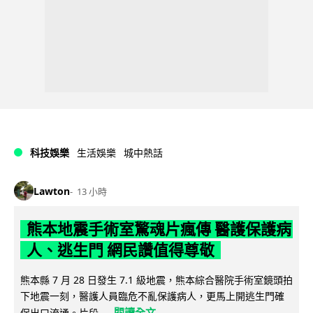
科技娛樂
生活娛樂
城中熱話
Lawton
13 小時
熊本地震手術室驚魂片瘋傳 醫護保護病
人、逃生門 網民讚值得尊敬
熊本縣 7 月 28 日發生 7.1 級地震，熊本綜合醫院手術室鏡頭拍
下地震一刻，醫護人員臨危不亂保護病人，更馬上開逃生門確
閱讀全文
保出口流通。片段...