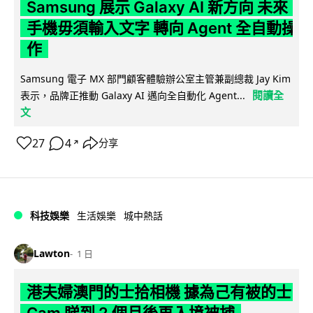
Samsung 展示 Galaxy AI 新方向 未來
手機毋須輸入文字 轉向 Agent 全自動操
作
Samsung 電子 MX 部門顧客體驗辦公室主管兼副總裁 Jay Kim
閱讀全
表示，品牌正推動 Galaxy AI 邁向全自動化 Agent...
文
27
4
分享
↗
科技娛樂
生活娛樂
城中熱話
Lawton
1 日
港夫婦澳門的士拾相機 據為己有被的士
Cam 睇到 2 個月後再入境被捕