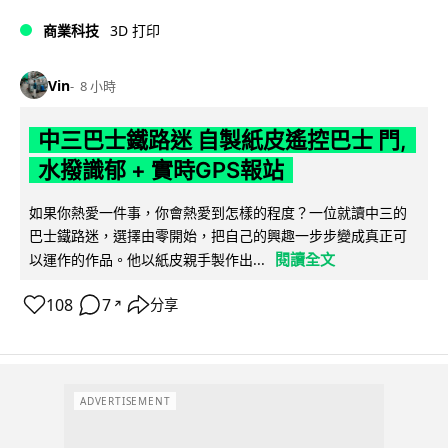
商業科技
3D 打印
Vin
8 小時
中三巴士鐵路迷 自製紙皮遙控巴士 門,
水撥識郁 + 實時GPS報站
如果你熱愛一件事，你會熱愛到怎樣的程度？一位就讀中三的
巴士鐵路迷，選擇由零開始，把自己的興趣一步步變成真正可
閱讀全文
以運作的作品。他以紙皮親手製作出...
108
7
分享
↗
ADVERTISEMENT