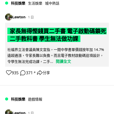
科技娛樂
生活娛樂
城中熱話
Lawton
1 日
家長無得慳錢買二手書 電子啟動碼鎖死
二手教科書 學生無法做功課
社福界立法會議員陳文宜指，一間中學書單價錢按年加 14.7%
遠超通漲，令家長難以負擔。而且電子教材啟動碼這項設計，
閱讀全文
令學生無法完成功課，二手...
935
371
分享
↗
科技娛樂
遊戲情報
Lawton
1 日