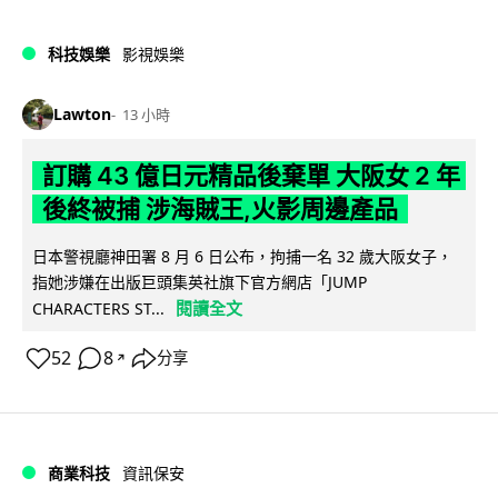
科技娛樂
影視娛樂
Lawton
13 小時
訂購 43 億日元精品後棄單 大阪女 2 年
後終被捕 涉海賊王,火影周邊產品
日本警視廳神田署 8 月 6 日公布，拘捕一名 32 歲大阪女子，
指她涉嫌在出版巨頭集英社旗下官方網店「JUMP
閱讀全文
CHARACTERS ST...
52
8
分享
↗
商業科技
資訊保安