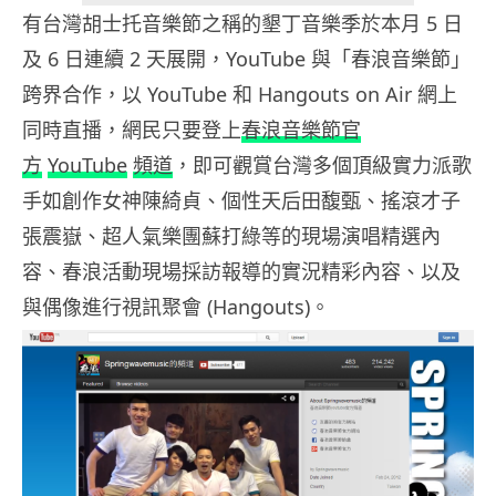
有台灣胡士托音樂節之稱的墾丁音
樂季於本月 5 日
及 6 日連續 2 天展開，YouTu
be 與「春浪音樂節」
跨界合作，以 YouTube 和 Hangouts on Air 網上
同時直播，網民只要登上
春浪音樂節官
方
YouTube
頻
道
，即可觀賞台灣多個頂級實力派歌
手如創作女神陳綺貞、
個性天后田馥甄、搖滾才子
張震嶽、
超人氣樂團蘇打綠等的現場演唱精選內
容、
春浪活動現場採訪報導的實況精彩內容、以及
與偶像進行視訊聚會 (
Hangouts)。