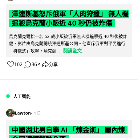
澤連斯基怒斥俄軍「人肉狩獵」 無人機
追殺烏克蘭小販近 40 秒仍被炸傷
烏克蘭克爾松一名 52 歲小販被俄軍無人機追擊近 40 秒後被炸
傷，影片由烏克蘭總統澤連斯基公開。他直斥俄軍對平民進行
閱讀全文
「狩獵式」攻擊，烏克蘭...
102
36
分享
↗
人工智能
Lawton
1 日
中國湖北男自學 AI 「煉金術」 屋內煉