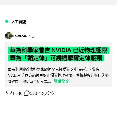
人工智能
Lawton
1 日
華為科學家警告 NVIDIA 已近物理極限
華為「韜定律」可繞過摩爾定律瓶頸
華為半導體首席科學家廖恒罕見接受近 5 小時專訪，警告
NVIDIA 等西方晶片巨頭正逼近物理極限，傳統製程升級已失經
閱讀全文
濟效益。他同時介紹華為...
1,546
593
分享
↗