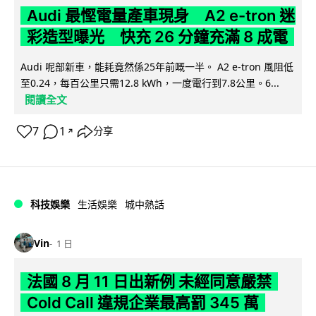
Audi 最慳電量產車現身 A2 e-tron 迷
彩造型曝光 快充 26 分鐘充滿 8 成電
Audi 呢部新車，能耗竟然係25年前嘅一半。 A2 e-tron 風阻低
至0.24，每百公里只需12.8 kWh，一度電行到7.8公里。6...
閱讀全文
7
1
分享
↗
科技娛樂
生活娛樂
城中熱話
Vin
1 日
法國 8 月 11 日出新例 未經同意嚴禁
Cold Call 違規企業最高罰 345 萬