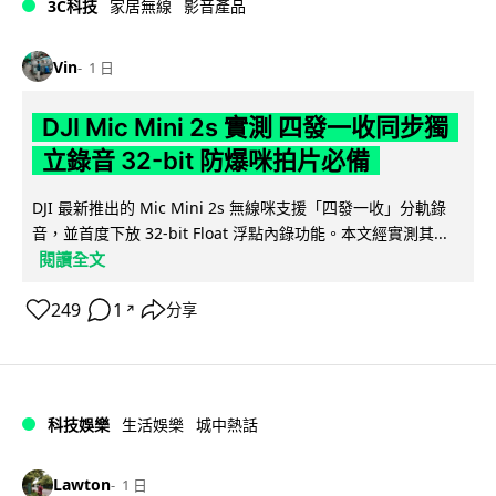
3C科技
家居無線
影音產品
Vin
1 日
DJI Mic Mini 2s 實測 四發一收同步獨
立錄音 32-bit 防爆咪拍片必備
DJI 最新推出的 Mic Mini 2s 無線咪支援「四發一收」分軌錄
音，並首度下放 32-bit Float 浮點內錄功能。本文經實測其...
閱讀全文
249
1
分享
↗
科技娛樂
生活娛樂
城中熱話
Lawton
1 日