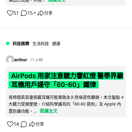
51
15
分享
↗
科技娛樂
生活科技
健康
arthur
17 小時
AirPods 用家注意聽力響紅燈 醫學界籲
耳機用戶謹守「60-60」鐵律
長時間高音量佩戴耳機可能導致永久性噪音性聽損。本文盤點 4
大聽力受損警號，介紹科學護耳的「60-60 原則」及 Apple 內
閱讀全文
置防護功能，...
14
分享