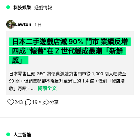
科技娛樂
遊戲情報
Lawton
1 日
日本二手遊戲店減 90% 門市 業績反增
四成 "懷舊"在 Z 世代變成最潮「新鮮
感」
日本零售巨頭 GEO 將懷舊遊戲銷售門市從 1,000 間大幅減至
99 間，但銷售額卻不降反升至過往的 1.4 倍。做到「減店增
閱讀全文
收」奇蹟，...
243
19
分享
↗
人工智能