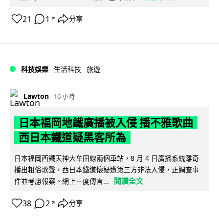
21
1
分享
↗
科技娛樂
生活科技
旅遊
Lawton
10 小時
日本福岡地鐵廣播被入侵 播不雅歌曲
西日本鐵道疑黑客所為
日本福岡西鐵天神大牟田線兩個車站，8 月 4 日廣播系統離奇
播出粗俗歌聲，西日本鐵道懷疑遭第三方非法入侵，正調查事
閱讀全文
件並考慮報案。網上一度傳言...
38
2
分享
↗