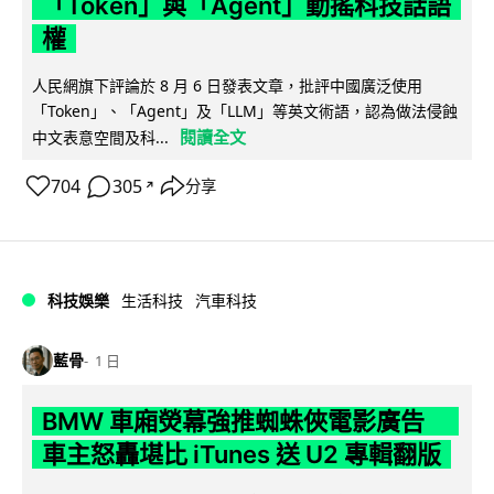
「Token」與「Agent」動搖科技話語
權
人民網旗下評論於 8 月 6 日發表文章，批評中國廣泛使用
「Token」、「Agent」及「LLM」等英文術語，認為做法侵蝕
閱讀全文
中文表意空間及科...
704
305
分享
↗
科技娛樂
生活科技
汽車科技
藍骨
1 日
BMW 車廂熒幕強推蜘蛛俠電影廣告
車主怒轟堪比 iTunes 送 U2 專輯翻版