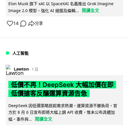
Elon Musk 旗下 xAI 以 SpaceXAI 名義推出 Grok Imagine
閱讀全文
Image 2.0 模型，強化 AI 繪圖及編輯...
14
分享
人工智能
Lawton
1 日
低價不再！DeepSeek 大幅加價在即
低價搶客反釀運算資源告急
DeepSeek 因低價策略掀起需求熱潮，運算資源不勝負荷，官
方於 8 月 6 日宣布即將大幅上調 API 收費，惟未公布具體加
閱讀全文
幅。事件與...