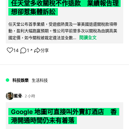
任天堂多收關稅不作退款 業績報告理
想卻惹集體訴訟
任天堂公布首季業績，受遊戲熱賣及一筆美國退還關稅款項帶
動，盈利大幅跑贏預期。惟公司早前曾多次以關稅為由調高美
閱讀全文
國定價，如今關稅被裁定違法並全數...
14
1
分享
↗
科技娛樂
生活科技
藍骨
2 小時
Google 地圖可直接叫外賣訂酒店 香
港開通時間仍未有着落