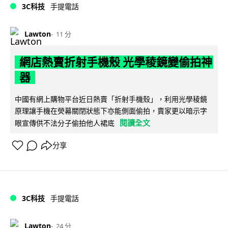
3C科技
手提電話
Lawton
11 分
網店熱賣折射手機殼 光學稜鏡變偷拍神
器
中國有網上購物平台近日熱賣「折射手機殼」，利用光學稜鏡
原理讓手機在熒幕關閉狀態下亦能側面偷拍，賣家更以暗示字
閱讀全文
眼宣傳供不法分子偷拍他人裙底
分享
3C科技
手提電話
Lawton
24 分