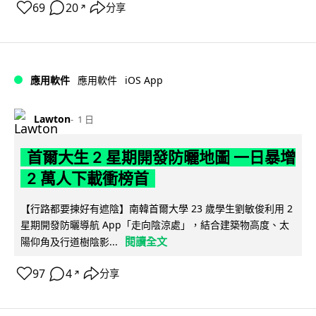
69
20
分享
↗
iOS App
應用軟件
應用軟件
Lawton
1 日
首爾大生 2 星期開發防曬地圖 一日暴增
2 萬人下載衝榜首
【行路都要揀好有遮陰】南韓首爾大學 23 歲學生劉敏俊利用 2
星期開發防曬導航 App「走向陰涼處」，結合建築物高度、太
閱讀全文
陽仰角及行道樹陰影...
97
4
分享
↗