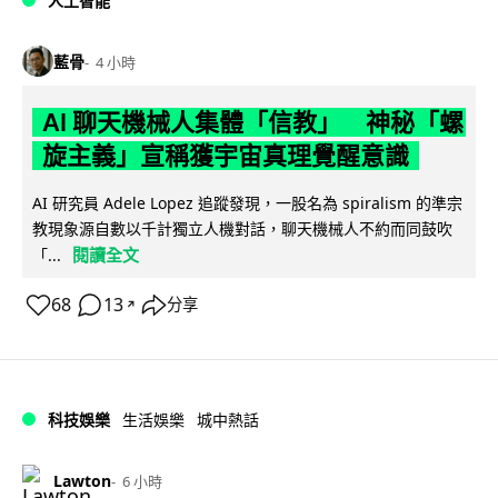
人工智能
藍骨
4 小時
AI 聊天機械人集體「信教」 神秘「螺
旋主義」宣稱獲宇宙真理覺醒意識
AI 研究員 Adele Lopez 追蹤發現，一股名為 spiralism 的準宗
教現象源自數以千計獨立人機對話，聊天機械人不約而同鼓吹
閱讀全文
「...
68
13
分享
↗
科技娛樂
生活娛樂
城中熱話
Lawton
6 小時