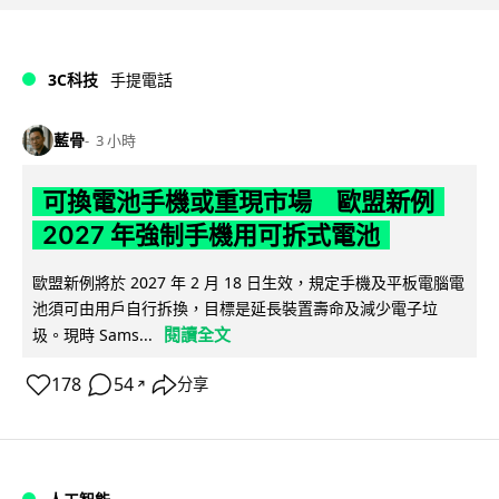
3C科技
手提電話
藍骨
3 小時
可換電池手機或重現市場 歐盟新例
2027 年強制手機用可拆式電池
歐盟新例將於 2027 年 2 月 18 日生效，規定手機及平板電腦電
池須可由用戶自行拆換，目標是延長裝置壽命及減少電子垃
閱讀全文
圾。現時 Sams...
178
54
分享
↗