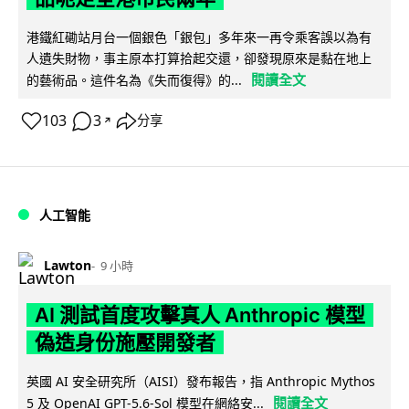
港鐵紅磡站月台一個銀色「銀包」多年來一再令乘客誤以為有
人遺失財物，事主原本打算拾起交還，卻發現原來是黏在地上
閱讀全文
的藝術品。這件名為《失而復得》的...
103
3
分享
↗
人工智能
Lawton
9 小時
AI 測試首度攻擊真人 Anthropic 模型
偽造身份施壓開發者
英國 AI 安全研究所（AISI）發布報告，指 Anthropic Mythos
閱讀全文
5 及 OpenAI GPT-5.6-Sol 模型在網絡安...