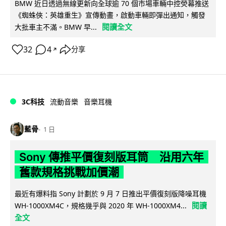
BMW 近日透過無線更新向全球逾 70 個市場車輛中控熒幕推送
《蜘蛛俠：英雄重生》宣傳動畫，啟動車輛即彈出通知，觸發
閱讀全文
大批車主不滿。BMW 早...
32
4
分享
↗
3C科技
流動音樂
音樂耳機
藍骨
1 日
Sony 傳推平價復刻版耳筒 沿用六年
舊款規格挑戰加價潮
最近有爆料指 Sony 計劃於 9 月 7 日推出平價復刻版降噪耳機
閱讀
WH-1000XM4C，規格幾乎與 2020 年 WH-1000XM4...
全文