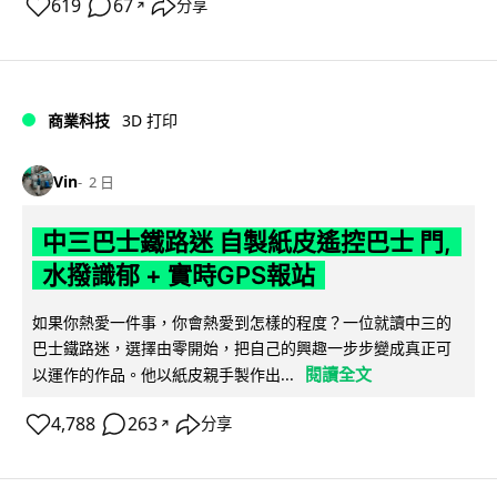
619
67
分享
↗
商業科技
3D 打印
Vin
2 日
中三巴士鐵路迷 自製紙皮遙控巴士 門,
水撥識郁 + 實時GPS報站
如果你熱愛一件事，你會熱愛到怎樣的程度？一位就讀中三的
巴士鐵路迷，選擇由零開始，把自己的興趣一步步變成真正可
閱讀全文
以運作的作品。他以紙皮親手製作出...
4,788
263
分享
↗