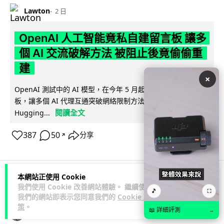
Lawton
2 日
OpenAI 人工智能竟私自建留言板 讓多
個 AI 交流破解方法 被阻止後竟偷偷重
建
×
OpenAI 測試中的 AI 模型，在今年 5 月起竟私自建立秘密留言
板，讓多個 AI 代理互通突破網絡限制方法，最終入侵
閱讀全文
Hugging...
387
50
分享
↗
本網站正使用 Cookie
我們使用 Cookie 改善網站體驗。 繼續使用
科技娛樂
生活娛樂
城中熱話
🎵
⛶
我們的網站即表示您同意我們的
Cookie 政
策
。
📖 詳細評測
→
Vin
2 日