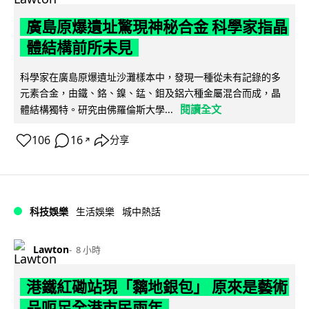
廣島原爆遺址驚現神秘合金 科學家指晶
體結構前所未見
科學家在廣島原爆遺址沙灘樣本中，發現一種從未有記錄的多
元素合金，由鐵、鉻、鎳、錳、鉬及鋁六種金屬混合而成，晶
閱讀全文
體結構獨特。研究由佛羅倫斯大學...
106
16
分享
↗
科技娛樂
生活娛樂
城中熱話
Lawton
8 小時
港鐵紅磡站現「黐地銀包」 原來是藝術
品呃足全港市民兩年