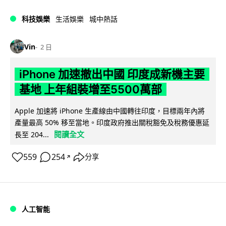
科技娛樂
生活娛樂
城中熱話
Vin
2 日
iPhone 加速撤出中國 印度成新機主要
基地 上年組裝增至5500萬部
Apple 加速將 iPhone 生產線由中國轉往印度，目標兩年內將
產量最高 50% 移至當地。印度政府推出關稅豁免及稅務優惠延
閱讀全文
長至 204...
559
254
分享
↗
人工智能