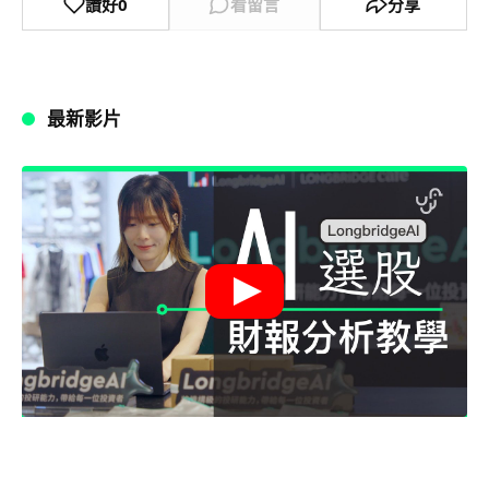
讚好
0
看留言
分享
最新影片