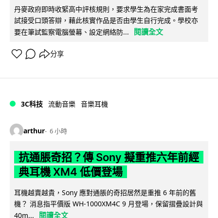
丹麥政府即時收緊高中評核規則，要求學生為在家完成書面考
試接受口頭答辯，藉此核實作品是否由學生自行完成。學校亦
閱讀全文
要在筆試監察電腦螢幕、設定網絡防...
分享
3C科技
流動音樂
音樂耳機
arthur
6 小時
抗通脹奇招？傳 Sony 擬重推六年前經
典耳機 XM4 低價登場
耳機越賣越貴，Sony 應對通脹的奇招居然是重推 6 年前的舊
機？ 消息指平價版 WH-1000XM4C 9 月登場，保留摺疊設計與
閱讀全文
40m...