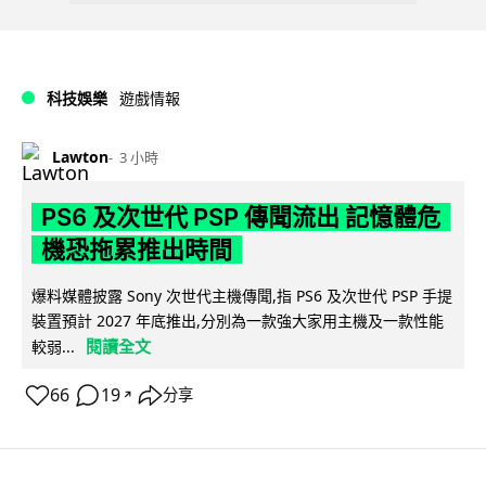
科技娛樂
遊戲情報
Lawton
3 小時
PS6 及次世代 PSP 傳聞流出 記憶體危
機恐拖累推出時間
爆料媒體披露 Sony 次世代主機傳聞,指 PS6 及次世代 PSP 手提
裝置預計 2027 年底推出,分別為一款強大家用主機及一款性能
閱讀全文
較弱...
66
19
分享
↗