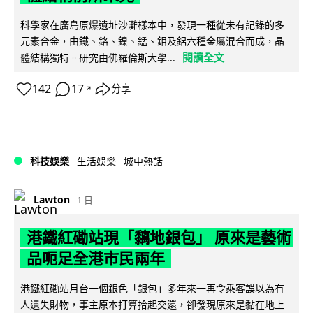
科學家在廣島原爆遺址沙灘樣本中，發現一種從未有記錄的多
元素合金，由鐵、鉻、鎳、錳、鉬及鋁六種金屬混合而成，晶
閱讀全文
體結構獨特。研究由佛羅倫斯大學...
142
17
分享
↗
科技娛樂
生活娛樂
城中熱話
Lawton
1 日
港鐵紅磡站現「黐地銀包」 原來是藝術
品呃足全港市民兩年
港鐵紅磡站月台一個銀色「銀包」多年來一再令乘客誤以為有
人遺失財物，事主原本打算拾起交還，卻發現原來是黏在地上