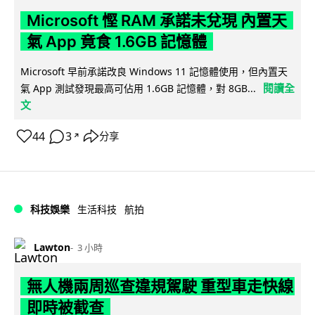
Microsoft 慳 RAM 承諾未兌現 內置天
氣 App 竟食 1.6GB 記憶體
Microsoft 早前承諾改良 Windows 11 記憶體使用，但內置天
閱讀全
氣 App 測試發現最高可佔用 1.6GB 記憶體，對 8GB...
文
44
3
分享
↗
科技娛樂
生活科技
航拍
Lawton
3 小時
無人機兩周巡查違規駕駛 重型車走快線
即時被截查