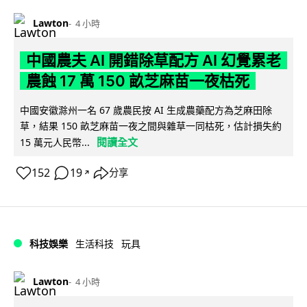
Lawton
4 小時
中國農夫 AI 開錯除草配方 AI 幻覺累老
農蝕 17 萬 150 畝芝麻苗一夜枯死
中國安徽滁州一名 67 歲農民按 AI 生成農藥配方為芝麻田除
草，結果 150 畝芝麻苗一夜之間與雜草一同枯死，估計損失約
閱讀全文
15 萬元人民幣...
152
19
分享
↗
科技娛樂
生活科技
玩具
Lawton
4 小時