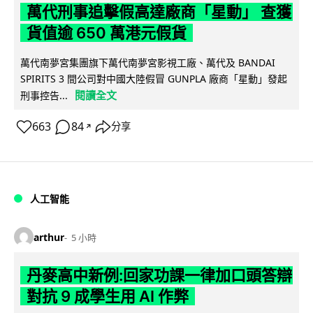
萬代刑事追擊假高達廠商「星動」 查獲
貨值逾 650 萬港元假貨
萬代南夢宮集團旗下萬代南夢宮影視工廠、萬代及 BANDAI
SPIRITS 3 間公司對中國大陸假冒 GUNPLA 廠商「星動」發起
閱讀全文
刑事控告...
663
84
分享
↗
人工智能
arthur
5 小時
丹麥高中新例:回家功課一律加口頭答辯
對抗 9 成學生用 AI 作弊