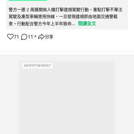
警方一連 2 周展開無人機打擊違規駕駛行動，重點打擊不專注
駕駛及重型車輛使用快線，一旦發現違規即由地面交通警截
閱讀全文
查。行動配合警方今年上半年致命...
71
11
分享
↗
ADVERTISEMENT