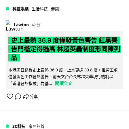
科技娛樂
生活科技
健康
Lawton
42 分
史上最熱 36.9 度僅發黃色警告 紅黑警
告門檻定得過高 林超英轟制度形同陳列
品
本港周日錄得史上最熱 36.9 度，上水更達 39.8 度，惟勞工處
僅發黃色工作暑熱警告。前天文台台長林超英轟現行機制以
閱讀全文
「香港暑熱指數」為基...
分享
3C科技
家居無線