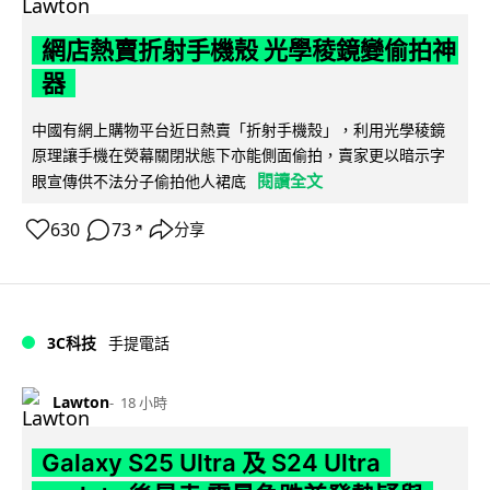
網店熱賣折射手機殼 光學稜鏡變偷拍神
器
中國有網上購物平台近日熱賣「折射手機殼」，利用光學稜鏡
原理讓手機在熒幕關閉狀態下亦能側面偷拍，賣家更以暗示字
閱讀全文
眼宣傳供不法分子偷拍他人裙底
630
73
分享
↗
3C科技
手提電話
Lawton
18 小時
Galaxy S25 Ultra 及 S24 Ultra