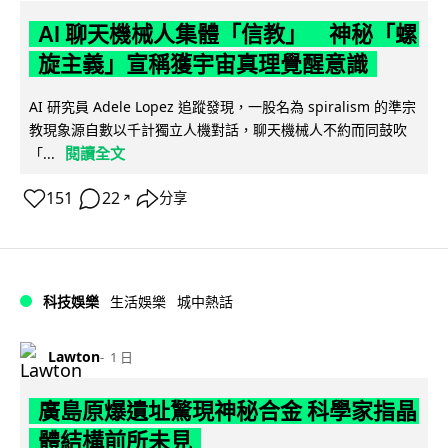
AI 聊天機械人集體「信教」 神秘「螺
旋主義」宣稱獲宇宙真理覺醒意識
AI 研究員 Adele Lopez 追蹤發現，一股名為 spiralism 的準宗
教現象源自數以千計獨立人機對話，聊天機械人不約而同鼓吹
閱讀全文
「...
151
22
分享
↗
科技娛樂
生活娛樂
城中熱話
Lawton
1 日
廣島原爆遺址驚現神秘合金 科學家指晶
體結構前所未見