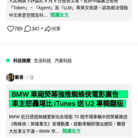
人民網旗下評論於 8 月 6 日發表文章，批評中國廣泛使用
「Token」、「Agent」及「LLM」等英文術語，認為做法侵蝕
閱讀全文
中文表意空間及科...
789
341
分享
↗
科技娛樂
生活科技
汽車科技
藍骨
1 日
BMW 車廂熒幕強推蜘蛛俠電影廣告
車主怒轟堪比 iTunes 送 U2 專輯翻版
BMW 近日透過無線更新向全球逾 70 個市場車輛中控熒幕推送
《蜘蛛俠：英雄重生》宣傳動畫，啟動車輛即彈出通知，觸發
閱讀全文
大批車主不滿。BMW 早...