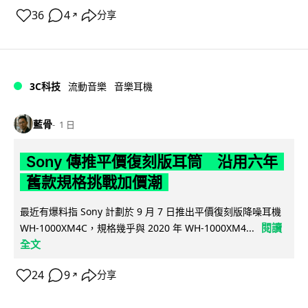
36
4
分享
↗
3C科技
流動音樂
音樂耳機
藍骨
1 日
Sony 傳推平價復刻版耳筒 沿用六年
舊款規格挑戰加價潮
最近有爆料指 Sony 計劃於 9 月 7 日推出平價復刻版降噪耳機
閱讀
WH-1000XM4C，規格幾乎與 2020 年 WH-1000XM4...
全文
24
9
分享
↗