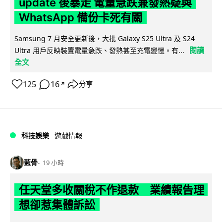
update 後暴走 電量急跌兼發熱疑與
WhatsApp 備份卡死有關
Samsung 7 月安全更新後，大批 Galaxy S25 Ultra 及 S24
閱讀
Ultra 用戶反映裝置電量急跌、發熱甚至充電變慢。有...
全文
125
16
分享
↗
科技娛樂
遊戲情報
藍骨
19 小時
任天堂多收關稅不作退款 業績報告理
想卻惹集體訴訟