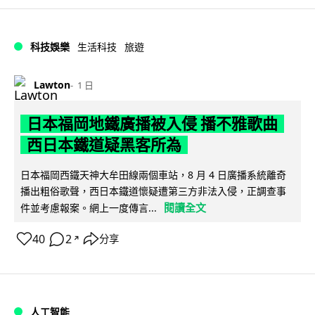
科技娛樂
生活科技
旅遊
Lawton
1 日
日本福岡地鐵廣播被入侵 播不雅歌曲
西日本鐵道疑黑客所為
日本福岡西鐵天神大牟田線兩個車站，8 月 4 日廣播系統離奇
播出粗俗歌聲，西日本鐵道懷疑遭第三方非法入侵，正調查事
閱讀全文
件並考慮報案。網上一度傳言...
40
2
分享
↗
人工智能