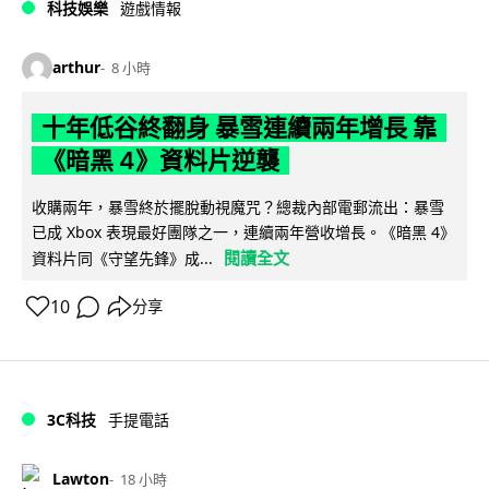
科技娛樂
遊戲情報
arthur
8 小時
十年低谷終翻身 暴雪連續兩年增長 靠
《暗黑 4》資料片逆襲
收購兩年，暴雪終於擺脫動視魔咒？總裁內部電郵流出：暴雪
已成 Xbox 表現最好團隊之一，連續兩年營收增長。《暗黑 4》
閱讀全文
資料片同《守望先鋒》成...
10
分享
3C科技
手提電話
Lawton
18 小時