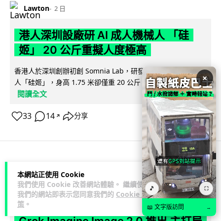
Lawton
2 日
港人深圳設廠研 AI 成人機械人 「硅
姬」 20 公斤重擬人度極高
香港人於深圳創辦初創 Somnia Lab，研發出首款 AI 性愛機械
×
人「硅姬」，身高 1.75 米卻僅重 20 公斤，內置 165 種親密...
閱讀全文
33
14
分享
↗
人工智能
本網站正使用 Cookie
我們使用 Cookie 改善網站體驗。 繼續使用
🎵
⛶
Lawton
我們的網站即表示您同意我們的
Cookie 政
2 日
策
。
📖 文字版訪問
→