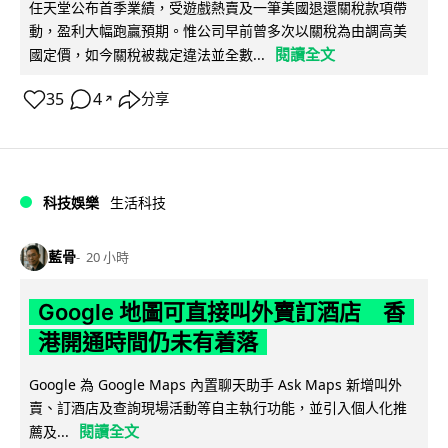
任天堂公布首季業績，受遊戲熱賣及一筆美國退還關稅款項帶
動，盈利大幅跑贏預期。惟公司早前曾多次以關稅為由調高美
閱讀全文
國定價，如今關稅被裁定違法並全數...
35
4
分享
↗
科技娛樂
生活科技
藍骨
20 小時
Google 地圖可直接叫外賣訂酒店 香
港開通時間仍未有着落
Google 為 Google Maps 內置聊天助手 Ask Maps 新增叫外
賣、訂酒店及查詢現場活動等自主執行功能，並引入個人化推
閱讀全文
薦及...