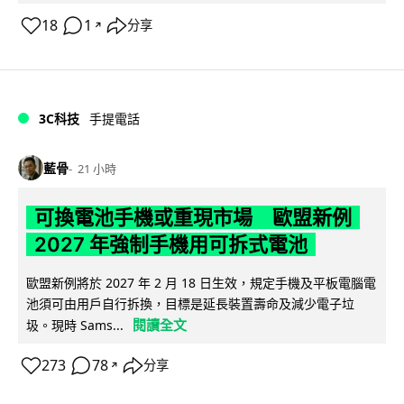
18
1
分享
↗
3C科技
手提電話
藍骨
21 小時
可換電池手機或重現市場 歐盟新例
2027 年強制手機用可拆式電池
歐盟新例將於 2027 年 2 月 18 日生效，規定手機及平板電腦電
池須可由用戶自行拆換，目標是延長裝置壽命及減少電子垃
閱讀全文
圾。現時 Sams...
273
78
分享
↗