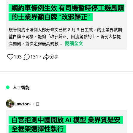
網約車條例生效 有司機暫時停工避風頭
的士業界籲白牌 "改邪歸正"
規管網約車法例大部分條文已於 8 月 3 日生效，的士業界就期
望白牌車司機，能夠「改邪歸正」回流駕駛的士。新例大幅提
閱讀全文
高罰則，首次定罪最高罰款...
193
131
分享
↗
人工智能
Lawton
1 日
白宮拒測中國開放 AI 模型 業界質疑安
全框架選擇性執行