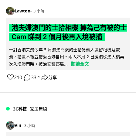
Lawton
3 小時
港夫婦澳門的士拾相機 據為己有被的士
Cam 睇到 2 個月後再入境被捕
一對香港夫婦今年 5 月遊澳門乘的士拾獲他人遺留相機及電
池，拾遺不報並帶返香港自用。兩人本月 2 日經港珠澳大橋再
閱讀全文
次入境澳門時，被治安警察局...
210
33
分享
↗
3C科技
家居無線
Vin
3 小時