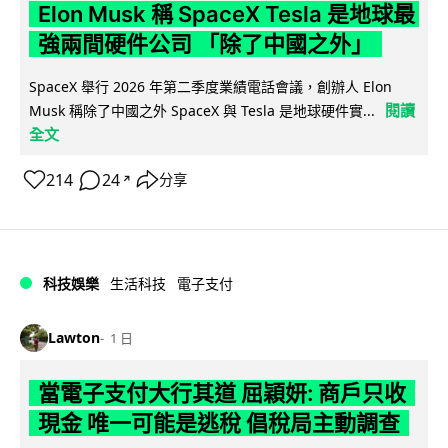
Elon Musk 稱 SpaceX Tesla 是地球最
強兩間硬件公司 「除了中國之外」
SpaceX 舉行 2026 年第二季度業績電話會議，創辦人 Elon
閱讀
Musk 稱除了中國之外 SpaceX 與 Tesla 是地球硬件實...
全文
214
24
分享
↗
科技娛樂
生活科技
電子支付
Lawton
1 日
當電子支付大行其道 屈穎妍: 商戶只收
現金 唯一可能是逃稅 倡稅局主動調查