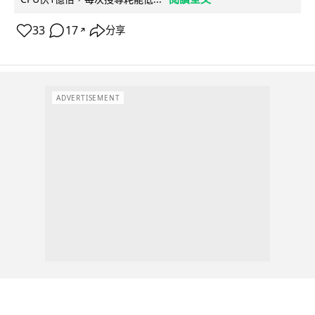
33
17
分享
↗
ADVERTISEMENT