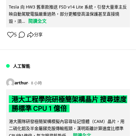
Tesla 向 HW3 舊車款推送 FSD v14 Lite 系統，引發大量車主反
映自動駕駛電腦嚴重過熱，部分更觸發高溫保護甚至直接燒
閱讀全文
毀，須...
5
分享
人工智能
arthur
8 小時
港大工程學院研極簡架構晶片 搜尋速度
勝標準 CPU 1 億倍
港大團隊研發極簡架構模擬內容尋址記憶體（CAM）晶片，用
二硫化鉬及半金屬銻克服傳輸瓶頸，漢明距離計算速度比標準
閱讀全文
CPU快1億倍，每次搜尋耗能低...