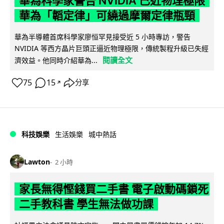
華為科學家警告 NVIDIA 已近物理極限
華為「韜定律」可繞過摩爾定律瓶頸
華為半導體首席科學家廖恒罕見接受近 5 小時專訪，警告
NVIDIA 等西方晶片巨頭正逼近物理極限，傳統製程升級已失經
閱讀全文
濟效益。他同時介紹華為...
75
15
分享
↗
科技娛樂
生活娛樂
城中熱話
Lawton
2 小時
家長無得慳錢買二手書 電子啟動碼鎖死
二手教科書 學生無法做功課