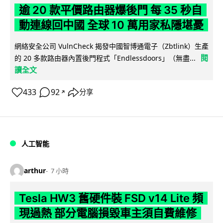
逾 20 款平價路由器爆後門 每 35 秒自
動連線回中國 全球 10 萬用家私隱堪憂
網絡安全公司 VulnCheck 揭發中國智博通電子（Zbtlink）生產
閱
的 20 多款路由器內置後門程式「Endlessdoors」（無盡...
讀全文
433
92
分享
↗
人工智能
arthur
7 小時
Tesla HW3 舊硬件裝 FSD v14 Lite 頻
現過熱 部分電腦損毀車主須自費維修