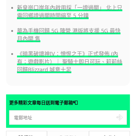
新皇崗口岸年內啟用採「一證過關」 北上只
需回鄉證過關時間縮至 5 分鐘
華為手機回歸 5G 陣營 港版將支援 5G 最快
月內開 售
《暗黑破壞神IV：憎恨之王》正式發佈 (內
有：遊戲影片）｜ 聖騎士即日可玩、莉莉絲
回歸Blizzard 誠意十足
📮
更多精彩文章每日送到電子郵箱