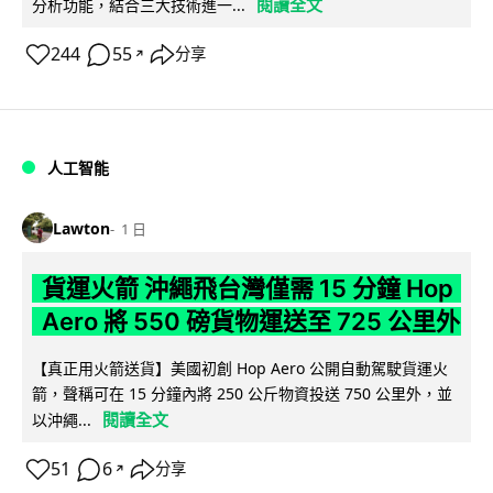
閱讀全文
分析功能，結合三大技術進一...
244
55
分享
↗
人工智能
Lawton
1 日
貨運火箭 沖繩飛台灣僅需 15 分鐘 Hop
Aero 將 550 磅貨物運送至 725 公里外
【真正用火箭送貨】美國初創 Hop Aero 公開自動駕駛貨運火
箭，聲稱可在 15 分鐘內將 250 公斤物資投送 750 公里外，並
閱讀全文
以沖繩...
51
6
分享
↗