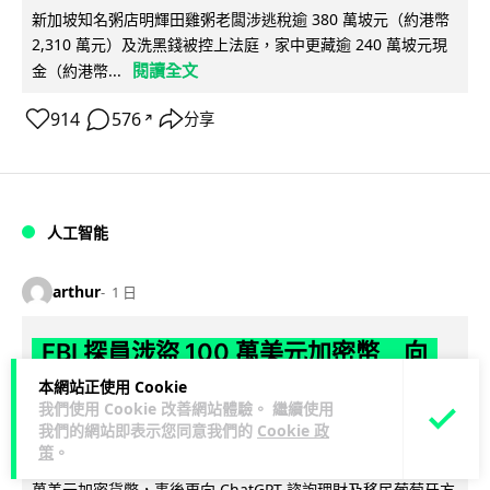
新加坡知名粥店明輝田雞粥老闆涉逃稅逾 380 萬坡元（約港幣
2,310 萬元）及洗黑錢被控上法庭，家中更藏逾 240 萬坡元現
閱讀全文
金（約港幣...
914
576
分享
↗
人工智能
arthur
1 日
FBI 探員涉盜 100 萬美元加密幣 向
ChatGPT 尋求理財及移民葡萄牙建議終
本網站正使用 Cookie
我們使用 Cookie 改善網站體驗。 繼續使用
被捕
我們的網站即表示您同意我們的
Cookie 政
策
。
FBI 一名資深反情報探員涉嫌利用職務之便盜取敵對國家近 100
萬美元加密貨幣，事後更向 ChatGPT 諮詢理財及移民葡萄牙方