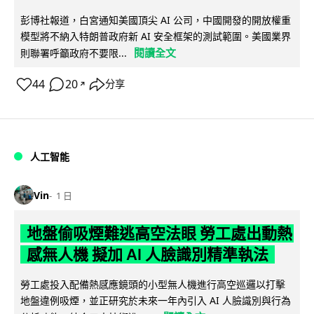
彭博社報道，白宮通知美國頂尖 AI 公司，中國開發的開放權重
模型將不納入特朗普政府新 AI 安全框架的測試範圍。美國業界
閱讀全文
則聯署呼籲政府不要限...
44
20
分享
↗
人工智能
Vin
1 日
地盤偷吸煙難逃高空法眼 勞工處出動熱
感無人機 擬加 AI 人臉識別精準執法
勞工處投入配備熱感應鏡頭的小型無人機進行高空巡邏以打擊
地盤違例吸煙，並正研究於未來一年內引入 AI 人臉識別與行為