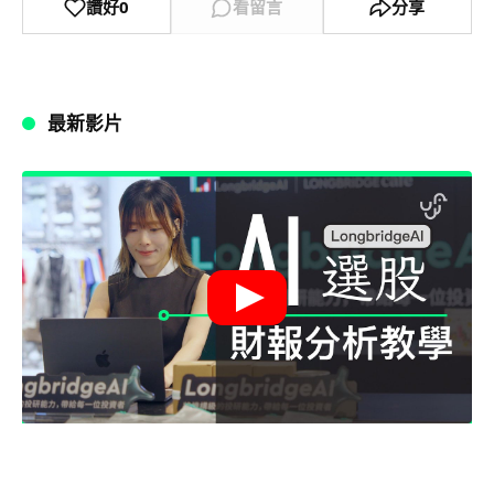
讚好
0
看留言
分享
最新影片