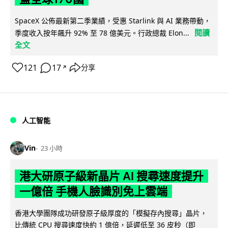
SpaceX 公佈最新第二季業績，受惠 Starlink 與 AI 業務帶動，
閱讀
季度收入按年飆升 92% 至 78 億美元。行政總裁 Elon...
全文
121
17
分享
↗
人工智能
Vin
23 小時
港大研原子級新晶片 AI 搜尋速度提升
一億倍 手機人臉識別免上雲端
香港大學團隊成功研發原子級厚度的「模擬存內搜尋」晶片，
比傳統 CPU 搜尋速度快約 1 億倍，延遲低至 36 皮秒（即