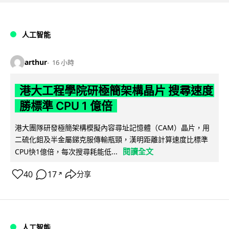
人工智能
arthur
16 小時
港大工程學院研極簡架構晶片 搜尋速度
勝標準 CPU 1 億倍
港大團隊研發極簡架構模擬內容尋址記憶體（CAM）晶片，用
二硫化鉬及半金屬銻克服傳輸瓶頸，漢明距離計算速度比標準
閱讀全文
CPU快1億倍，每次搜尋耗能低...
40
17
分享
↗
人工智能