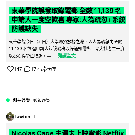
東華學院誤發取錄電郵 全數 11,139 名
申請人一度空歡喜 專家:人為疏忽+系統
防護缺失
東華學院今日（5 日）大學聯招放榜之際，因人為疏忽向全數
11,139 名課程申請人錯誤發出取錄通知電郵，令大批考生一度
閱讀全文
以為獲得學位取錄，事...
147
17
分享
↗
科技娛樂
影視娛樂
Lawton
1 日
Nicolas Cage 主演未上映電影 Netflix