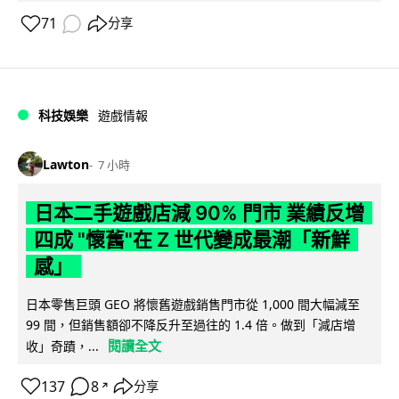
71
分享
科技娛樂
遊戲情報
Lawton
7 小時
日本二手遊戲店減 90% 門市 業績反增
四成 "懷舊"在 Z 世代變成最潮「新鮮
感」
日本零售巨頭 GEO 將懷舊遊戲銷售門市從 1,000 間大幅減至
99 間，但銷售額卻不降反升至過往的 1.4 倍。做到「減店增
閱讀全文
收」奇蹟，...
137
8
分享
↗