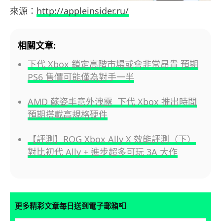
來源：
http://appleinsider.ru/
相關文章:
下代 Xbox 鎖定高階市場或會非常昂貴 預期
PS6 售價可能僅為對手一半
AMD 蘇姿丰意外洩露 下代 Xbox 推出時間
預期搭載高規格硬件
【評測】ROG Xbox Ally X 效能評測（下）
對比初代 Ally + 進步超多可玩 3A 大作
📮
更多精彩文章每日送到電子郵箱