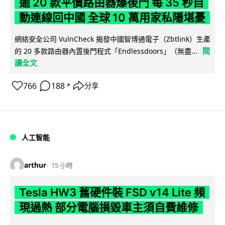
逾 20 款平價路由器爆後門 每 35 秒自
動連線回中國 全球 10 萬用家私隱堪憂
網絡安全公司 VulnCheck 揭發中國智博通電子（Zbtlink）生產
閱
的 20 多款路由器內置後門程式「Endlessdoors」（無盡...
讀全文
766
188
分享
↗
人工智能
arthur
15 小時
Tesla HW3 舊硬件裝 FSD v14 Lite 頻
現過熱 部分電腦損毀車主須自費維修