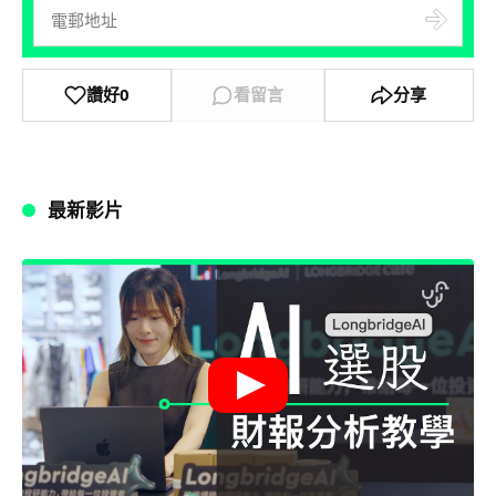
讚好
0
看留言
分享
最新影片