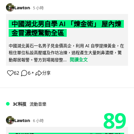
Lawton
5 小時
中國湖北男自學 AI 「煉金術」 屋內煉
金冒濃煙驚動全區
中國湖北黃石一名男子見金價高企，利用 AI 自學提煉黃金，在
租住單位私設高壓爐及作坊冶煉，過程產生大量刺鼻濃煙，驚
閱讀全文
動鄰居報警。警方到場揭發整...
62
6
分享
↗
3C科技
流動音樂
89
Lawton
6 小時