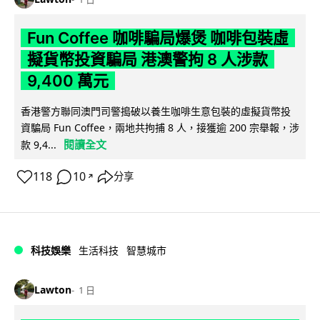
Fun Coffee 咖啡騙局爆煲 咖啡包裝虛
擬貨幣投資騙局 港澳警拘 8 人涉款
9,400 萬元
香港警方聯同澳門司警搗破以養生咖啡生意包裝的虛擬貨幣投
資騙局 Fun Coffee，兩地共拘捕 8 人，接獲逾 200 宗舉報，涉
閱讀全文
款 9,4...
118
10
分享
↗
科技娛樂
生活科技
智慧城市
Lawton
1 日