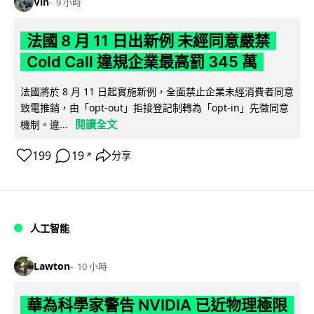
Vin
9 小時
法國 8 月 11 日出新例 未經同意嚴禁
Cold Call 違規企業最高罰 345 萬
法國將於 8 月 11 日起實施新例，全面禁止企業未經消費者同意
致電推銷，由「opt-out」拒接登記制轉為「opt-in」先徵同意
閱讀全文
機制。違...
199
19
分享
↗
人工智能
Lawton
10 小時
華為科學家警告 NVIDIA 已近物理極限