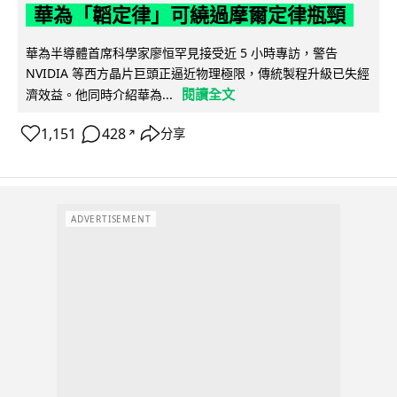
華為「韜定律」可繞過摩爾定律瓶頸
華為半導體首席科學家廖恒罕見接受近 5 小時專訪，警告
NVIDIA 等西方晶片巨頭正逼近物理極限，傳統製程升級已失經
閱讀全文
濟效益。他同時介紹華為...
1,151
428
分享
↗
ADVERTISEMENT