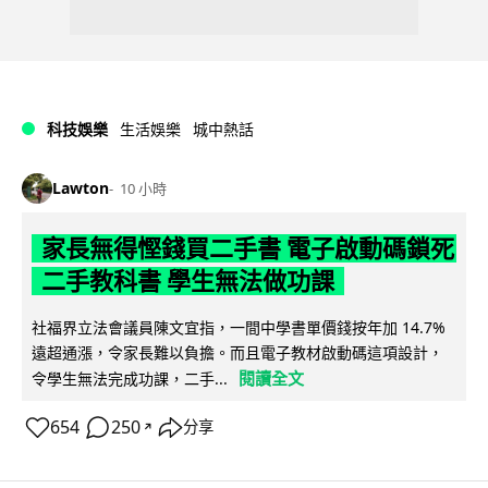
科技娛樂
生活娛樂
城中熱話
Lawton
10 小時
家長無得慳錢買二手書 電子啟動碼鎖死
二手教科書 學生無法做功課
社福界立法會議員陳文宜指，一間中學書單價錢按年加 14.7%
遠超通漲，令家長難以負擔。而且電子教材啟動碼這項設計，
閱讀全文
令學生無法完成功課，二手...
654
250
分享
↗