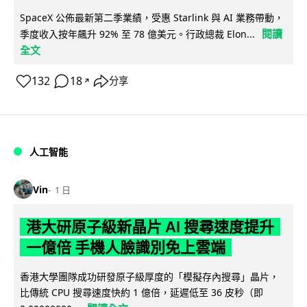
SpaceX 公佈最新第二季業績，受惠 Starlink 與 AI 業務帶動，
閱讀
季度收入按年飆升 92% 至 78 億美元。行政總裁 Elon...
全文
132
18
分享
↗
人工智能
Vin
1 日
港大研原子級新晶片 AI 搜尋速度提升
一億倍 手機人臉識別免上雲端
香港大學團隊成功研發原子級厚度的「模擬存內搜尋」晶片，
比傳統 CPU 搜尋速度快約 1 億倍，延遲低至 36 皮秒（即