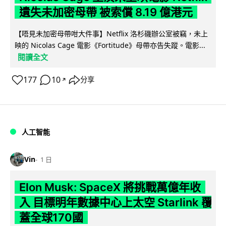
遺失未加密母帶 被索償 8.19 億港元
【唔見未加密母帶咁大件事】Netflix 洛杉磯辦公室被竊，未上
映的 Nicolas Cage 電影《Fortitude》母帶亦告失蹤。電影...
閱讀全文
177
10
分享
↗
人工智能
Vin
1 日
Elon Musk: SpaceX 將挑戰萬億年收
入 目標明年數據中心上太空 Starlink 覆
蓋全球170國