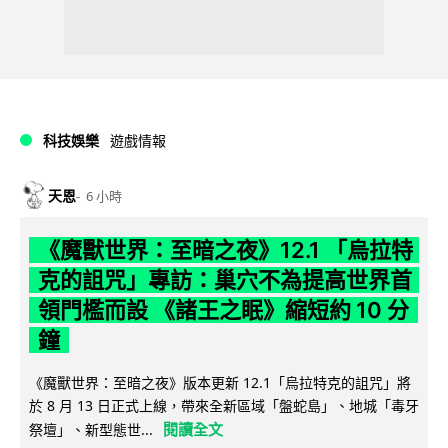
科技娛樂
遊戲情報
天恩
6 小時
《魔獸世界：至暗之夜》12.1 「烏拉特
克的詛咒」專訪：巢穴不為提高世界首
領門檻而設 《諸王之眠》縮短約 10 分
鐘
《魔獸世界：至暗之夜》版本更新 12.1「烏拉特克的詛咒」將
於 8 月 13 日正式上線，帶來全新區域「盤蛇島」、地城「毒牙
閱讀全文
祭壇」、新型態世...