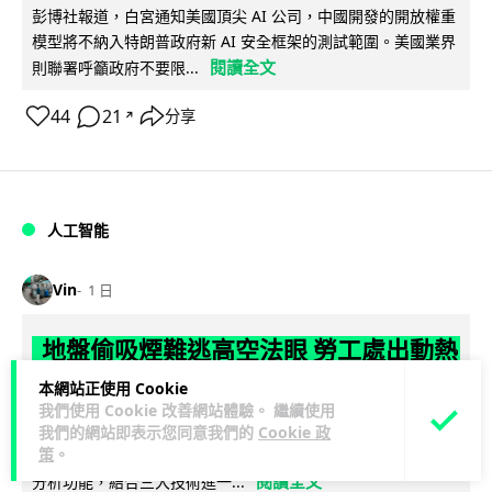
彭博社報道，白宮通知美國頂尖 AI 公司，中國開發的開放權重
模型將不納入特朗普政府新 AI 安全框架的測試範圍。美國業界
閱讀全文
則聯署呼籲政府不要限...
44
21
分享
↗
人工智能
Vin
1 日
地盤偷吸煙難逃高空法眼 勞工處出動熱
感無人機 擬加 AI 人臉識別精準執法
本網站正使用 Cookie
我們使用 Cookie 改善網站體驗。 繼續使用
勞工處投入配備熱感應鏡頭的小型無人機進行高空巡邏以打擊
我們的網站即表示您同意我們的
Cookie 政
策
。
地盤違例吸煙，並正研究於未來一年內引入 AI 人臉識別與行為
閱讀全文
分析功能，結合三大技術進一...