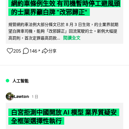
網約車條例生效 有司機暫時停工避風頭
的士業界籲白牌 "改邪歸正"
規管網約車法例大部分條文已於 8 月 3 日生效，的士業界就期
望白牌車司機，能夠「改邪歸正」回流駕駛的士。新例大幅提
閱讀全文
高罰則，首次定罪最高罰款...
205
146
分享
↗
人工智能
Lawton
1 日
白宮拒測中國開放 AI 模型 業界質疑安
全框架選擇性執行