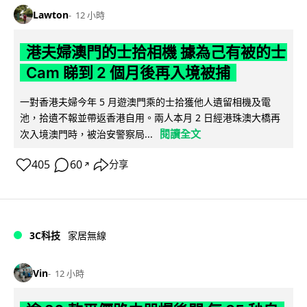
Lawton
12 小時
港夫婦澳門的士拾相機 據為己有被的士
Cam 睇到 2 個月後再入境被捕
一對香港夫婦今年 5 月遊澳門乘的士拾獲他人遺留相機及電
池，拾遺不報並帶返香港自用。兩人本月 2 日經港珠澳大橋再
閱讀全文
次入境澳門時，被治安警察局...
405
60
分享
↗
3C科技
家居無線
Vin
12 小時