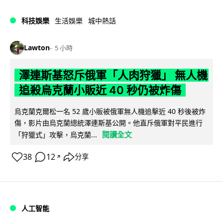
科技娛樂
生活娛樂
城中熱話
Lawton
5 小時
澤連斯基怒斥俄軍「人肉狩獵」 無人機
追殺烏克蘭小販近 40 秒仍被炸傷
烏克蘭克爾松一名 52 歲小販被俄軍無人機追擊近 40 秒後被炸
傷，影片由烏克蘭總統澤連斯基公開。他直斥俄軍對平民進行
閱讀全文
「狩獵式」攻擊，烏克蘭...
38
12
分享
↗
人工智能