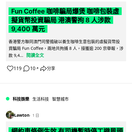
Fun Coffee 咖啡騙局爆煲 咖啡包裝虛
擬貨幣投資騙局 港澳警拘 8 人涉款
9,400 萬元
香港警方聯同澳門司警搗破以養生咖啡生意包裝的虛擬貨幣投
資騙局 Fun Coffee，兩地共拘捕 8 人，接獲逾 200 宗舉報，涉
閱讀全文
款 9,4...
119
10
分享
↗
科技娛樂
生活科技
智慧城市
Lawton
1 日
網約車條例生效 有司機暫時停工避風頭