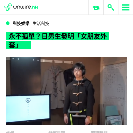
WWDC 2026
GenAI 與雲端科技專區
ERP 與商業 AI
永不孤單？日男生發明「女朋友外套」
科技娛樂
生活科技
永不孤單？日男生發明「女朋友外
套」
作者
發佈日期
閱讀時間