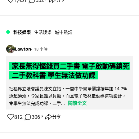
1,431
532
科技娛樂
生活娛樂
城中熱話
Lawton
18 小時
家長無得慳錢買二手書 電子啟動碼鎖死
二手教科書 學生無法做功課
社福界立法會議員陳文宜指，一間中學書單價錢按年加 14.7%
遠超通漲，令家長難以負擔。而且電子教材啟動碼這項設計，
閱讀全文
令學生無法完成功課，二手...
812
306
分享
↗