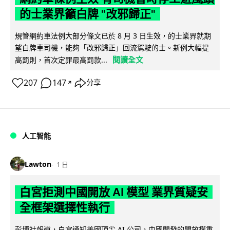
的士業界籲白牌 "改邪歸正"
規管網約車法例大部分條文已於 8 月 3 日生效，的士業界就期
望白牌車司機，能夠「改邪歸正」回流駕駛的士。新例大幅提
閱讀全文
高罰則，首次定罪最高罰款...
207
147
分享
↗
人工智能
Lawton
1 日
白宮拒測中國開放 AI 模型 業界質疑安
全框架選擇性執行
彭博社報道，白宮通知美國頂尖 AI 公司，中國開發的開放權重