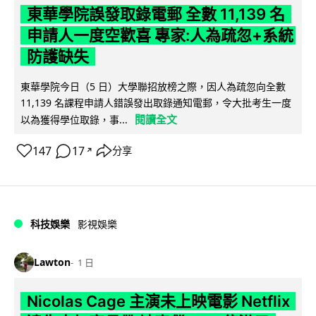
東華學院誤發取錄電郵 全數 11,139 名
申請人一度空歡喜 專家:人為疏忽+系統
防護缺失
東華學院今日（5 日）大學聯招放榜之際，因人為疏忽向全數
11,139 名課程申請人錯誤發出取錄通知電郵，令大批考生一度
閱讀全文
以為獲得學位取錄，事...
147
17
分享
↗
科技娛樂
影視娛樂
Lawton
1 日
Nicolas Cage 主演未上映電影 Netflix