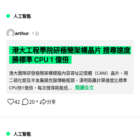
人工智能
arthur
1 日
港大工程學院研極簡架構晶片 搜尋速度
勝標準 CPU 1 億倍
港大團隊研發極簡架構模擬內容尋址記憶體（CAM）晶片，用
二硫化鉬及半金屬銻克服傳輸瓶頸，漢明距離計算速度比標準
閱讀全文
CPU快1億倍，每次搜尋耗能低...
42
20
分享
↗
人工智能