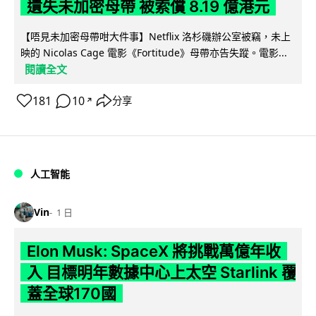
遺失未加密母帶 被索償 8.19 億港元
【唔見未加密母帶咁大件事】Netflix 洛杉磯辦公室被竊，未上
映的 Nicolas Cage 電影《Fortitude》母帶亦告失蹤。電影...
閱讀全文
181
10
分享
↗
人工智能
Vin
1 日
Elon Musk: SpaceX 將挑戰萬億年收
入 目標明年數據中心上太空 Starlink 覆
蓋全球170國