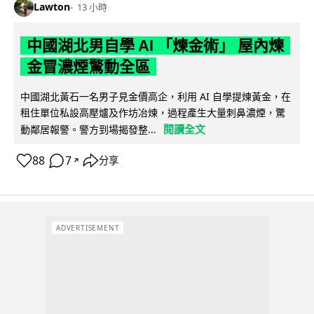
Lawton
13 小時
中國湖北男自學 AI 「煉金術」 屋內煉
金冒濃煙驚動全區
中國湖北黃石一名男子見金價高企，利用 AI 自學提煉黃金，在
租住單位私設高壓爐及作坊冶煉，過程產生大量刺鼻濃煙，驚
閱讀全文
動鄰居報警。警方到場揭發整...
88
7
分享
↗
ADVERTISEMENT