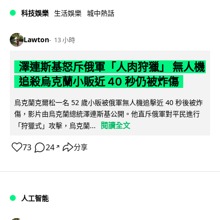
科技娛樂
生活娛樂
城中熱話
Lawton
13 小時
澤連斯基怒斥俄軍「人肉狩獵」 無人機
追殺烏克蘭小販近 40 秒仍被炸傷
烏克蘭克爾松一名 52 歲小販被俄軍無人機追擊近 40 秒後被炸
傷，影片由烏克蘭總統澤連斯基公開。他直斥俄軍對平民進行
閱讀全文
「狩獵式」攻擊，烏克蘭...
73
24
分享
↗
人工智能