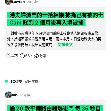
Lawton
20 小時
港夫婦澳門的士拾相機 據為己有被的士
Cam 睇到 2 個月後再入境被捕
一對香港夫婦今年 5 月遊澳門乘的士拾獲他人遺留相機及電
池，拾遺不報並帶返香港自用。兩人本月 2 日經港珠澳大橋再
閱讀全文
次入境澳門時，被治安警察局...
475
65
分享
↗
3C科技
家居無線
Vin
20 小時
逾 20 款平價路由器爆後門 每 35 秒自