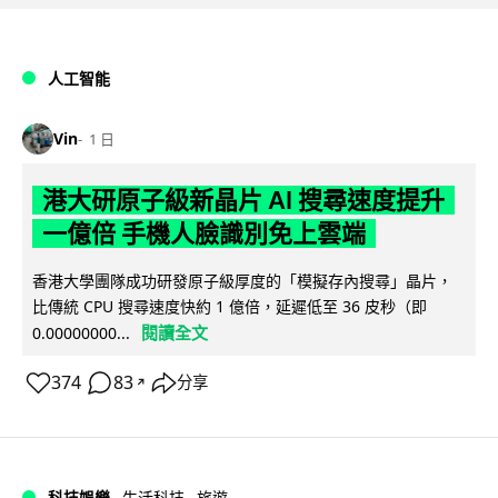
人工智能
Vin
1 日
港大研原子級新晶片 AI 搜尋速度提升
一億倍 手機人臉識別免上雲端
香港大學團隊成功研發原子級厚度的「模擬存內搜尋」晶片，
比傳統 CPU 搜尋速度快約 1 億倍，延遲低至 36 皮秒（即
閱讀全文
0.00000000...
374
83
分享
↗
科技娛樂
生活科技
旅遊