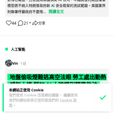
模型將不納入特朗普政府新 AI 安全框架的測試範圍。美國業界
閱讀全文
則聯署呼籲政府不要限...
44
21
分享
↗
人工智能
Vin
1 日
地盤偷吸煙難逃高空法眼 勞工處出動熱
感無人機 擬加 AI 人臉識別精準執法
本網站正使用 Cookie
我們使用 Cookie 改善網站體驗。 繼續使用
勞工處投入配備熱感應鏡頭的小型無人機進行高空巡邏以打擊
我們的網站即表示您同意我們的
Cookie 政
地盤違例吸煙，並正研究於未來一年內引入 AI 人臉識別與行為
策
。
閱讀全文
分析功能，結合三大技術進一...