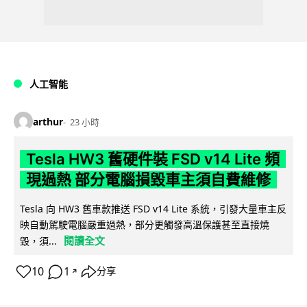
人工智能
arthur
23 小時
Tesla HW3 舊硬件裝 FSD v14 Lite 頻
現過熱 部分電腦損毀車主須自費維修
Tesla 向 HW3 舊車款推送 FSD v14 Lite 系統，引發大量車主反
映自動駕駛電腦嚴重過熱，部分更觸發高溫保護甚至直接燒
閱讀全文
毀，須...
10
1
分享
↗