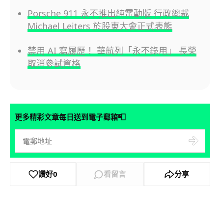
Porsche 911 永不推出純電動版 行政總裁
Michael Leiters 於股東大會正式表態
禁用 AI 寫履歷！ 華航列「永不錄用」 長榮
取消參試資格
📮
更多精彩文章每日送到電子郵箱
讚好
0
看留言
分享