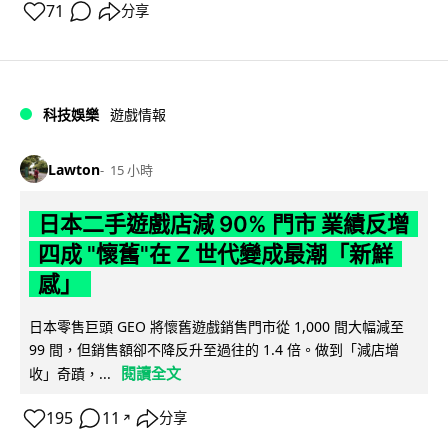
71
分享
科技娛樂
遊戲情報
Lawton
15 小時
日本二手遊戲店減 90% 門市 業績反增
四成 "懷舊"在 Z 世代變成最潮「新鮮
感」
日本零售巨頭 GEO 將懷舊遊戲銷售門市從 1,000 間大幅減至
99 間，但銷售額卻不降反升至過往的 1.4 倍。做到「減店增
閱讀全文
收」奇蹟，...
195
11
分享
↗