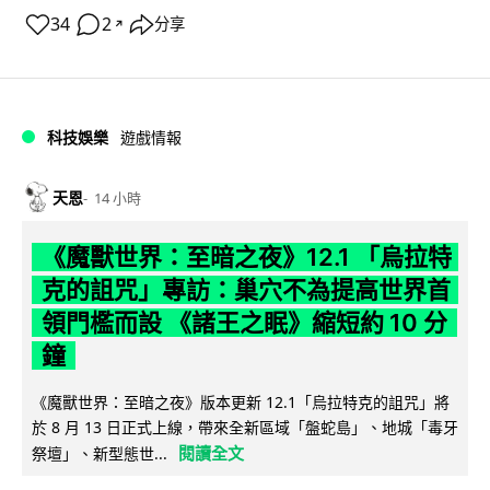
34
2
分享
↗
科技娛樂
遊戲情報
天恩
14 小時
《魔獸世界：至暗之夜》12.1 「烏拉特
克的詛咒」專訪：巢穴不為提高世界首
領門檻而設 《諸王之眠》縮短約 10 分
鐘
《魔獸世界：至暗之夜》版本更新 12.1「烏拉特克的詛咒」將
於 8 月 13 日正式上線，帶來全新區域「盤蛇島」、地城「毒牙
閱讀全文
祭壇」、新型態世...