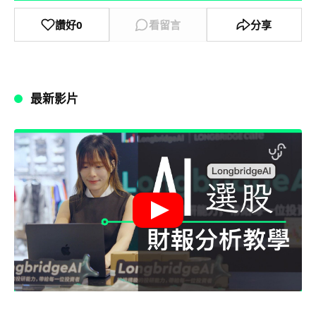
讚好
0
看留言
分享
最新影片