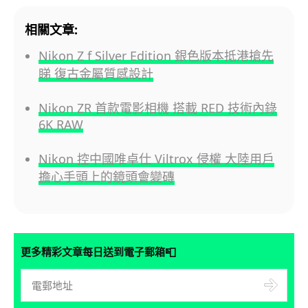
相關文章:
Nikon Z f Silver Edition 銀色版本抵港搶先
睇 復古金屬質感設計
Nikon ZR 首款電影相機 搭載 RED 技術內錄
6K RAW
Nikon 控中國唯卓仕 Viltrox 侵權 大陸用戶
擔心手頭上的鏡頭會變磚
📮
更多精彩文章每日送到電子郵箱