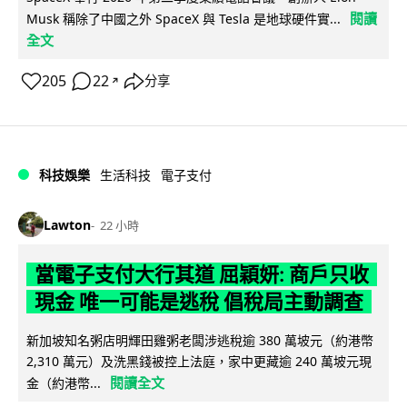
閱讀
Musk 稱除了中國之外 SpaceX 與 Tesla 是地球硬件實...
全文
205
22
分享
↗
科技娛樂
生活科技
電子支付
Lawton
22 小時
當電子支付大行其道 屈穎妍: 商戶只收
現金 唯一可能是逃稅 倡稅局主動調查
新加坡知名粥店明輝田雞粥老闆涉逃稅逾 380 萬坡元（約港幣
2,310 萬元）及洗黑錢被控上法庭，家中更藏逾 240 萬坡元現
閱讀全文
金（約港幣...