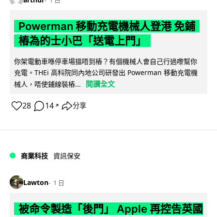
Powerman 移動充電機械人登港 免鋪
樁為的士小巴「送電上門」
你架電動車喺停車場搵唔到樁？有個機械人會自己行過嚟幫你
充電。THEi 高科院同內地公司研發出 Powerman 移動充電機
閱讀全文
械人，唔使鋪線裝樁...
28
14
分享
↗
商業科技
資訊保安
Lawton
1 日
被命令製造「後門」 Apple 再控告英國