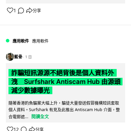
1
分享
應用軟件
應用軟件
藍骨
1 日
詐騙短訊源源不絕背後是個人資料外
洩 Surfshark Antiscam Hub 由源頭
減少數據曝光
隨著香港釣魚騙案大幅上升，騙徒大量發送假冒機構短訊套取
個人資料。Surfshark 有見及此推出 Antiscam Hub 介面，整
閱讀全文
合電郵遮...
12
分享