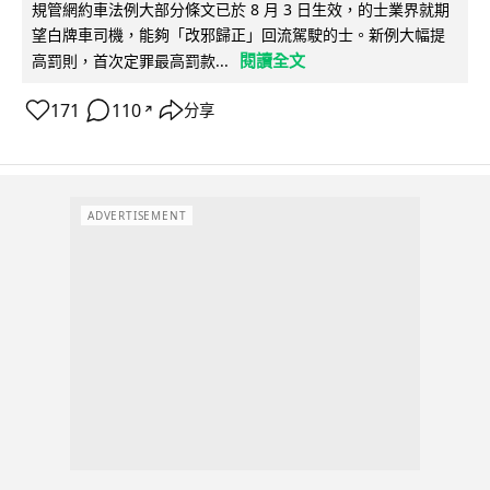
規管網約車法例大部分條文已於 8 月 3 日生效，的士業界就期
望白牌車司機，能夠「改邪歸正」回流駕駛的士。新例大幅提
閱讀全文
高罰則，首次定罪最高罰款...
171
110
分享
↗
ADVERTISEMENT