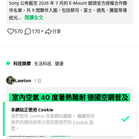
Sony 公佈截至 2026 年 7 月的 E-Mount 鏡頭官方授權合作夥
伴名單，共 9 間夥伴入圍，包括蔡司、富士、適馬、騰龍等傳
閱讀全文
統光...
570
170
分享
↗
科技娛樂
生活科技
健康
Lawton
1 日
室內空氣 40 度暑熱難耐 德國空調普及
率僅 3% 大眾繼續忍的最大原因
本網站正使用 Cookie
我們使用 Cookie 改善網站體驗。 繼續使用
德國今夏持續熱浪，空調普及率僅 3%，課室溫度逼近 40 度，
我們的網站即表示您同意我們的
Cookie 政
全年因高溫死亡人數已升至約 9,800 人。德國及鄰國法國長期
策
。
閱讀全文
抗拒安裝空調背後...