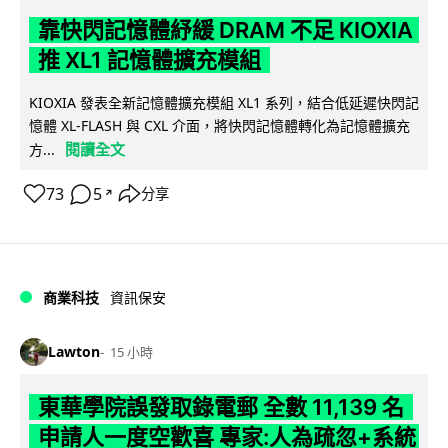
靠快閃記憶體紓緩 DRAM 不足 KIOXIA
推 XL1 記憶體擴充模組
KIOXIA 發表全新記憶體擴充模組 XL1 系列，結合低延遲快閃記
憶體 XL-FLASH 與 CXL 介面，將快閃記憶體轉化為記憶體擴充
閱讀全文
方...
73
5
分享
↗
商業科技
資訊保安
Lawton
15 小時
東華學院誤發取錄電郵 全數 11,139 名
申請人一度空歡喜 專家:人為疏忽+系統