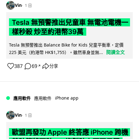
Vin
1 日
Tesla 無預警推出兒童車 無電池電機一
樣秒殺 炒至約港幣39萬
Tesla 無預警推出 Balance Bike for Kids 兒童平衡車，定價
閱讀全文
225 美元（約港幣 HK$1,755）。雖然車身並無...
387
69
分享
↗
iPhone app
應用軟件
應用軟件
Vin
1 日
歐盟再發功 Apple 終答應 iPhone 跨機