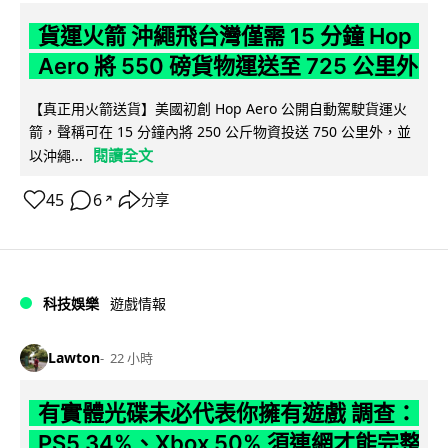
貨運火箭 沖繩飛台灣僅需 15 分鐘 Hop
Aero 將 550 磅貨物運送至 725 公里外
【真正用火箭送貨】美國初創 Hop Aero 公開自動駕駛貨運火
箭，聲稱可在 15 分鐘內將 250 公斤物資投送 750 公里外，並
閱讀全文
以沖繩...
45
6
分享
↗
科技娛樂
遊戲情報
Lawton
22 小時
有實體光碟未必代表你擁有遊戲 調查：
PS5 34%、Xbox 50% 須連網才能完整