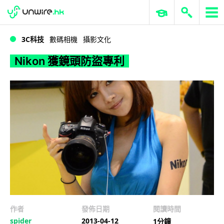
WWDC 2026
GenAI 與雲端科技專區
ERP 與商業 AI
Nikon 獲鏡頭防盜專利
3C科技
數碼相機
攝影文化
Nikon 獲鏡頭防盜專利
作者
發佈日期
閱讀時間
spider
2013-04-12
1分鐘