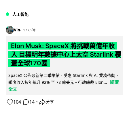
人工智能
Vin
17 小時
Elon Musk: SpaceX 將挑戰萬億年收
入 目標明年數據中心上太空 Starlink 覆
蓋全球170國
SpaceX 公佈最新第二季業績，受惠 Starlink 與 AI 業務帶動，
閱讀
季度收入按年飆升 92% 至 78 億美元。行政總裁 Elon...
全文
104
14
分享
↗