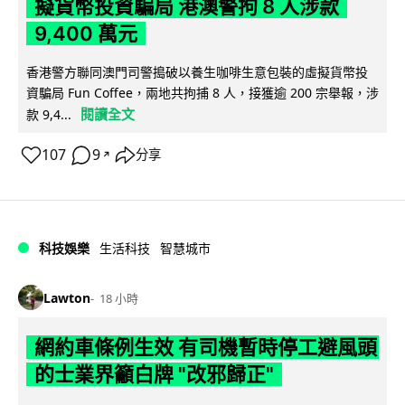
擬貨幣投資騙局 港澳警拘 8 人涉款
9,400 萬元
香港警方聯同澳門司警搗破以養生咖啡生意包裝的虛擬貨幣投
資騙局 Fun Coffee，兩地共拘捕 8 人，接獲逾 200 宗舉報，涉
閱讀全文
款 9,4...
107
9
分享
↗
科技娛樂
生活科技
智慧城市
Lawton
18 小時
網約車條例生效 有司機暫時停工避風頭
的士業界籲白牌 "改邪歸正"