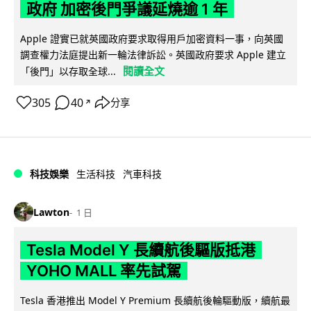
政府 加密後門爭議延燒逾 1 年
Apple 證實已就英國政府要求取得用戶加密資料一事，向英國
調查權力法庭提出新一輪法律訴訟。英國政府要求 Apple 建立
閱讀全文
「後門」以存取全球...
305
40
分享
↗
科技娛樂
生活科技
汽車科技
Lawton
1 日
Tesla Model Y 長續航後驅版抵港
YOHO MALL 率先試駕
Tesla 香港推出 Model Y Premium 長續航後輪驅動版，續航最