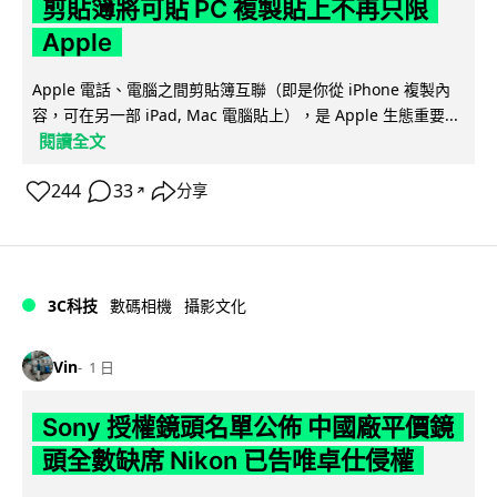
剪貼簿將可貼 PC 複製貼上不再只限
Apple
Apple 電話、電腦之間剪貼簿互聯（即是你從 iPhone 複製內
容，可在另一部 iPad, Mac 電腦貼上），是 Apple 生態重要...
閱讀全文
244
33
分享
↗
3C科技
數碼相機
攝影文化
Vin
1 日
Sony 授權鏡頭名單公佈 中國廠平價鏡
頭全數缺席 Nikon 已告唯卓仕侵權