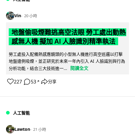
Vin
20 小時
地盤偷吸煙難逃高空法眼 勞工處出動熱
感無人機 擬加 AI 人臉識別精準執法
勞工處投入配備熱感應鏡頭的小型無人機進行高空巡邏以打擊
地盤違例吸煙，並正研究於未來一年內引入 AI 人臉識別與行為
閱讀全文
分析功能，結合三大技術進一...
227
53
分享
↗
人工智能
Lawton
21 小時