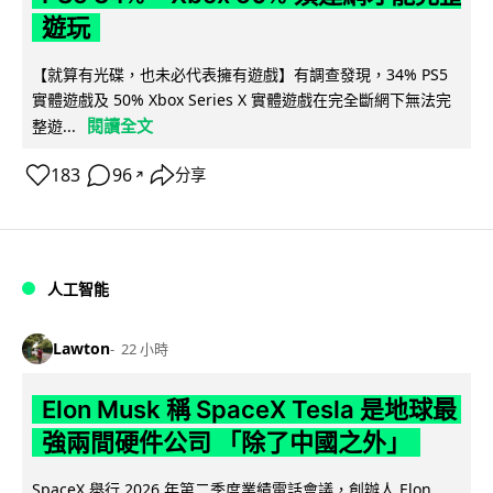
遊玩
【就算有光碟，也未必代表擁有遊戲】有調查發現，34% PS5
實體遊戲及 50% Xbox Series X 實體遊戲在完全斷網下無法完
閱讀全文
整遊...
183
96
分享
↗
人工智能
Lawton
22 小時
Elon Musk 稱 SpaceX Tesla 是地球最
強兩間硬件公司 「除了中國之外」
SpaceX 舉行 2026 年第二季度業績電話會議，創辦人 Elon