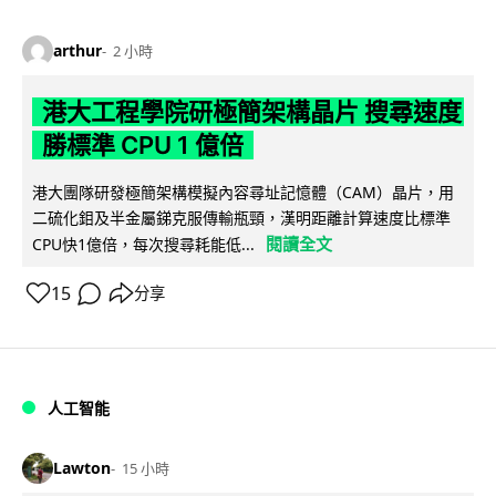
arthur
2 小時
港大工程學院研極簡架構晶片 搜尋速度
勝標準 CPU 1 億倍
港大團隊研發極簡架構模擬內容尋址記憶體（CAM）晶片，用
二硫化鉬及半金屬銻克服傳輸瓶頸，漢明距離計算速度比標準
閱讀全文
CPU快1億倍，每次搜尋耗能低...
15
分享
人工智能
Lawton
15 小時