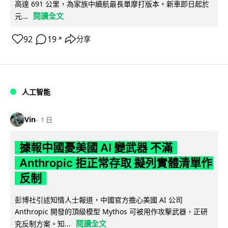
高達 691 公里，為家族中續航最長單摩打版本。新車即日起於
閱讀全文
元...
92
19
分享
↗
人工智能
Vin
1 日
據報中國憂美國 AI 變武器 不滿
Anthropic 拒正常存取 擬列實體清單作
反制
彭博社引述知情人士報道，中國官方擔心美國 AI 公司
Anthropic 開發的頂級模型 Mythos 可被用作攻擊武器，正研
閱讀全文
究反制方案。知...