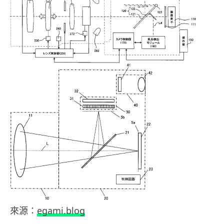
來源：
egami.blog