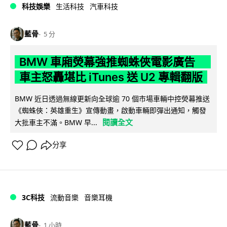
科技娛樂
生活科技
汽車科技
藍骨
5 分
BMW 車廂熒幕強推蜘蛛俠電影廣告
車主怒轟堪比 iTunes 送 U2 專輯翻版
BMW 近日透過無線更新向全球逾 70 個市場車輛中控熒幕推送
《蜘蛛俠：英雄重生》宣傳動畫，啟動車輛即彈出通知，觸發
閱讀全文
大批車主不滿。BMW 早...
分享
3C科技
流動音樂
音樂耳機
藍骨
1 小時