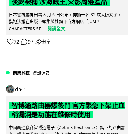
後終被捕 涉海賊王,火影周邊產品
日本警視廳神田署 8 月 6 日公布，拘捕一名 32 歲大阪女子，
指她涉嫌在出版巨頭集英社旗下官方網店「JUMP
閱讀全文
CHARACTERS ST...
72
9
分享
↗
商業科技
資訊保安
Vin
1 日
智博通路由器爆後門 官方緊急下架止血
稱漏洞是功能在維修時使用
中國網通廠商智博通電子（Zbtlink Electronics）旗下的路由器