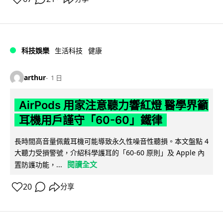
科技娛樂
生活科技
健康
arthur
1 日
AirPods 用家注意聽力響紅燈 醫學界籲
耳機用戶謹守「60-60」鐵律
長時間高音量佩戴耳機可能導致永久性噪音性聽損。本文盤點 4
大聽力受損警號，介紹科學護耳的「60-60 原則」及 Apple 內
閱讀全文
置防護功能，...
20
分享