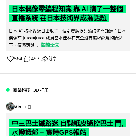
日本偶像零編程知識 靠 AI 搞了一整個
直播系統 在日本技術界成為話題
日本 AI 技術界近日出現了一個引發廣泛討論的熱門話題：日本
偶像前 Juice=Juice 成員宮本佳林在完全沒有編程經驗的情況
閱讀全文
下，僅憑藉與...
564
49
分享
↗
商業科技
3D 打印
Vin
1 日
中三巴士鐵路迷 自製紙皮遙控巴士 門,
水撥識郁 + 實時GPS報站