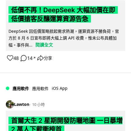
低價不再！DeepSeek 大幅加價在即
低價搶客反釀運算資源告急
DeepSeek 因低價策略掀起需求熱潮，運算資源不勝負荷，官
方於 8 月 6 日宣布即將大幅上調 API 收費，惟未公布具體加
閱讀全文
幅。事件與...
48
14
分享
↗
iOS App
應用軟件
應用軟件
Lawton
10 小時
首爾大生 2 星期開發防曬地圖 一日暴增
2 萬人下載衝榜首