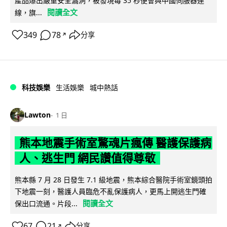
產品爆出嚴重安全漏洞，被發現每 35 秒便會與中國伺服器連
閱讀全文
線，旗...
349
78
分享
↗
科技娛樂
生活娛樂
城中熱話
Lawton
1 日
熊本地震手術室驚魂片瘋傳 醫護保護病
人、逃生門 網民讚值得尊敬
熊本縣 7 月 28 日發生 7.1 級地震，熊本綜合醫院手術室鏡頭拍
下地震一刻，醫護人員臨危不亂保護病人，更馬上開逃生門確
閱讀全文
保出口流通。片段...
67
21
分享
↗