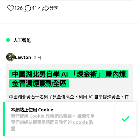
126
41
分享
↗
人工智能
Lawton
2 日
中國湖北男自學 AI 「煉金術」 屋內煉
金冒濃煙驚動全區
中國湖北黃石一名男子見金價高企，利用 AI 自學提煉黃金，在
租住單位私設高壓爐及作坊冶煉，過程產生大量刺鼻濃煙，驚
本網站正使用 Cookie
閱讀全文
動鄰居報警。警方到場揭發整...
我們使用 Cookie 改善網站體驗。 繼續使用
我們的網站即表示您同意我們的
Cookie 政
113
8
分享
↗
策
。