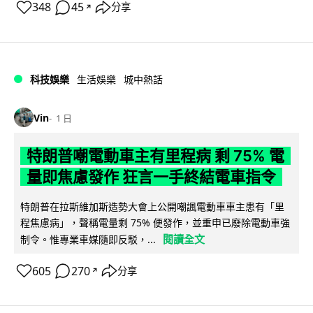
348
45
分享
↗
科技娛樂
生活娛樂
城中熱話
Vin
1 日
特朗普嘲電動車主有里程病 剩 75% 電
量即焦慮發作 狂言一手終結電車指令
特朗普在拉斯維加斯造勢大會上公開嘲諷電動車車主患有「里
程焦慮病」，聲稱電量剩 75% 便發作，並重申已廢除電動車強
閱讀全文
制令。惟專業車媒隨即反駁，...
605
270
分享
↗