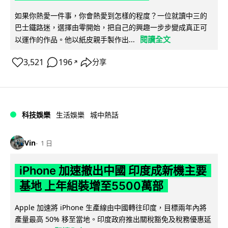
如果你熱愛一件事，你會熱愛到怎樣的程度？一位就讀中三的
巴士鐵路迷，選擇由零開始，把自己的興趣一步步變成真正可
閱讀全文
以運作的作品。他以紙皮親手製作出...
3,521
196
分享
↗
科技娛樂
生活娛樂
城中熱話
Vin
1 日
iPhone 加速撤出中國 印度成新機主要
基地 上年組裝增至5500萬部
Apple 加速將 iPhone 生產線由中國轉往印度，目標兩年內將
產量最高 50% 移至當地。印度政府推出關稅豁免及稅務優惠延