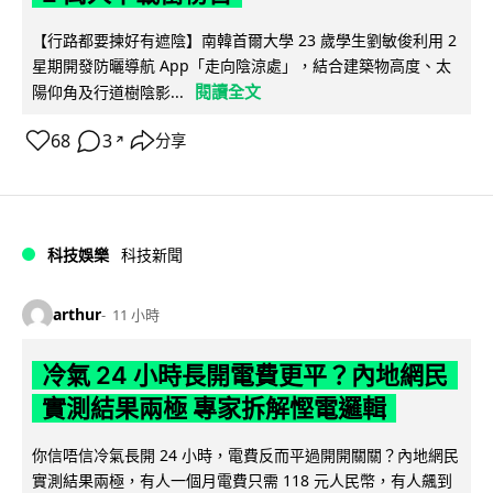
【行路都要揀好有遮陰】南韓首爾大學 23 歲學生劉敏俊利用 2
星期開發防曬導航 App「走向陰涼處」，結合建築物高度、太
閱讀全文
陽仰角及行道樹陰影...
68
3
分享
↗
科技娛樂
科技新聞
arthur
11 小時
冷氣 24 小時長開電費更平？內地網民
實測結果兩極 專家拆解慳電邏輯
你信唔信冷氣長開 24 小時，電費反而平過開開關關？內地網民
實測結果兩極，有人一個月電費只需 118 元人民幣，有人飆到