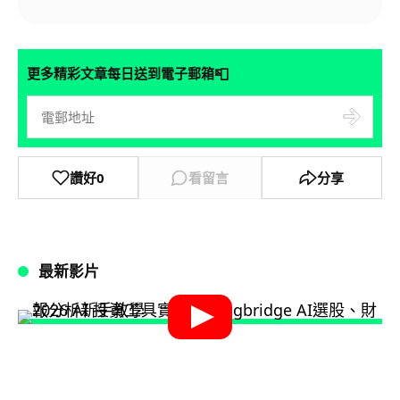
📮
更多精彩文章每日送到電子郵箱
讚好
0
看留言
分享
最新影片