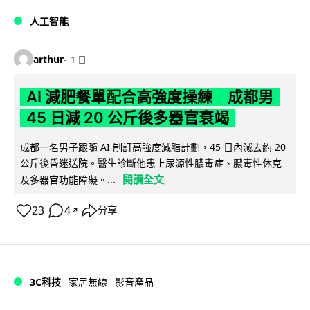
人工智能
arthur
1 日
AI 減肥餐單配合高強度操練 成都男
45 日減 20 公斤後多器官衰竭
成都一名男子跟隨 AI 制訂高強度減脂計劃，45 日內減去約 20
公斤後昏迷送院。醫生診斷他患上尿源性膿毒症、膿毒性休克
閱讀全文
及多器官功能障礙。...
23
4
分享
↗
3C科技
家居無線
影音產品