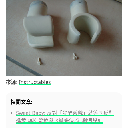
來源:
Instructables
相關文章:
Sweet Baby: 反對「覺醒遊戲」就等同反對
進步 爆料曾參與《蜘蛛俠2》劇情設計