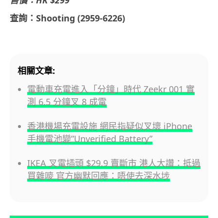
查詢：Shooting (2959-6226)
相關文章:
電動車充電進入「分鐘」時代 Zeekr 001 實
測 6.5 分鐘叉 8 成電
香港機場充電設施 網民指疑似叉壞 iPhone
手機電池變”Unverified Battery”
IKEA 叉電插頭 $29.9 賣斷市 港人大讚：抵過
買雜嘜 官方幽默回應：唔使去深水埗