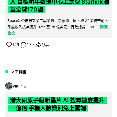
入 目標明年數據中心上太空 Starlink 覆
蓋全球170國
SpaceX 公佈最新第二季業績，受惠 Starlink 與 AI 業務帶動，
閱讀
季度收入按年飆升 92% 至 78 億美元。行政總裁 Elon...
全文
129
17
分享
↗
人工智能
Vin
1 日
港大研原子級新晶片 AI 搜尋速度提升
一億倍 手機人臉識別免上雲端