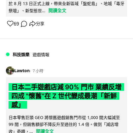
於 8 月 13 日正式上線，帶來全新區域「盤蛇島」、地城「毒牙
閱讀全文
祭壇」、新型態世...
69
分享
科技娛樂
遊戲情報
Lawton
7 小時
日本二手遊戲店減 90% 門市 業績反增
四成 "懷舊"在 Z 世代變成最潮「新鮮
感」
日本零售巨頭 GEO 將懷舊遊戲銷售門市從 1,000 間大幅減至
99 間，但銷售額卻不降反升至過往的 1.4 倍。做到「減店增
閱讀全文
收」奇蹟，...