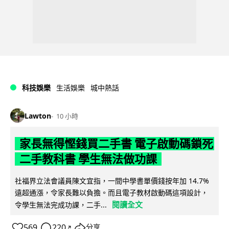
科技娛樂
生活娛樂
城中熱話
Lawton
10 小時
家長無得慳錢買二手書 電子啟動碼鎖死
二手教科書 學生無法做功課
社福界立法會議員陳文宜指，一間中學書單價錢按年加 14.7%
遠超通漲，令家長難以負擔。而且電子教材啟動碼這項設計，
閱讀全文
令學生無法完成功課，二手...
569
220
分享
↗