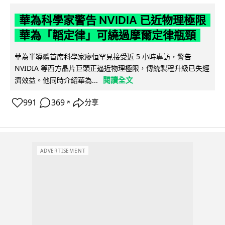
華為科學家警告 NVIDIA 已近物理極限
華為「韜定律」可繞過摩爾定律瓶頸
華為半導體首席科學家廖恒罕見接受近 5 小時專訪，警告
NVIDIA 等西方晶片巨頭正逼近物理極限，傳統製程升級已失經
閱讀全文
濟效益。他同時介紹華為...
991
369
分享
↗
ADVERTISEMENT