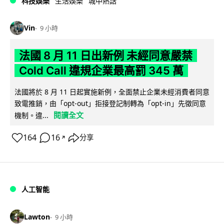
科技娛樂
生活娛樂
城中熱話
Vin
9 小時
法國 8 月 11 日出新例 未經同意嚴禁
Cold Call 違規企業最高罰 345 萬
法國將於 8 月 11 日起實施新例，全面禁止企業未經消費者同意
致電推銷，由「opt-out」拒接登記制轉為「opt-in」先徵同意
閱讀全文
機制。違...
164
16
分享
↗
人工智能
Lawton
9 小時