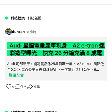
科技娛樂
科技新聞
duncan
8 小時
Audi 最慳電量產車現身 A2 e-tron 迷
彩造型曝光 快充 26 分鐘充滿 8 成電
Audi 呢部新車，能耗竟然係25年前嘅一半。 A2 e-tron 風阻低
至0.24，每百公里只需12.8 kWh，一度電行到7.8公里。6...
閱讀全文
5
1
分享
↗