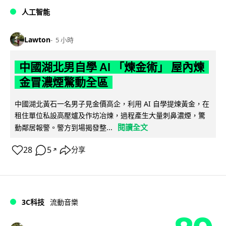
人工智能
Lawton
5 小時
中國湖北男自學 AI 「煉金術」 屋內煉
金冒濃煙驚動全區
中國湖北黃石一名男子見金價高企，利用 AI 自學提煉黃金，在
租住單位私設高壓爐及作坊冶煉，過程產生大量刺鼻濃煙，驚
閱讀全文
動鄰居報警。警方到場揭發整...
28
5
分享
↗
3C科技
流動音樂