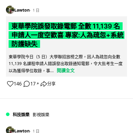
Lawton
1 日
東華學院誤發取錄電郵 全數 11,139 名
申請人一度空歡喜 專家:人為疏忽+系統
防護缺失
東華學院今日（5 日）大學聯招放榜之際，因人為疏忽向全數
11,139 名課程申請人錯誤發出取錄通知電郵，令大批考生一度
閱讀全文
以為獲得學位取錄，事...
146
17
分享
↗
科技娛樂
影視娛樂
Lawton
1 日