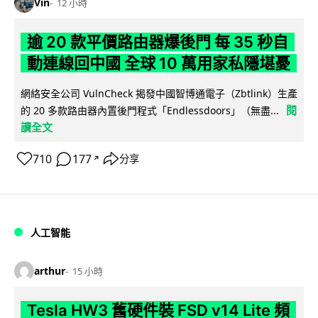
Vin
12 小時
逾 20 款平價路由器爆後門 每 35 秒自
動連線回中國 全球 10 萬用家私隱堪憂
網絡安全公司 VulnCheck 揭發中國智博通電子（Zbtlink）生產
閱
的 20 多款路由器內置後門程式「Endlessdoors」（無盡...
讀全文
710
177
分享
↗
人工智能
arthur
15 小時
Tesla HW3 舊硬件裝 FSD v14 Lite 頻