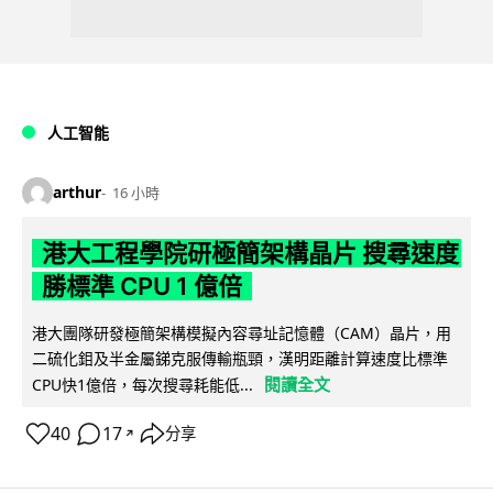
人工智能
arthur
16 小時
港大工程學院研極簡架構晶片 搜尋速度
勝標準 CPU 1 億倍
港大團隊研發極簡架構模擬內容尋址記憶體（CAM）晶片，用
二硫化鉬及半金屬銻克服傳輸瓶頸，漢明距離計算速度比標準
閱讀全文
CPU快1億倍，每次搜尋耗能低...
40
17
分享
↗