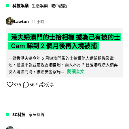
科技娛樂
生活娛樂
城中熱話
Lawton
11 小時
港夫婦澳門的士拾相機 據為己有被的士
Cam 睇到 2 個月後再入境被捕
一對香港夫婦今年 5 月遊澳門乘的士拾獲他人遺留相機及電
池，拾遺不報並帶返香港自用。兩人本月 2 日經港珠澳大橋再
閱讀全文
次入境澳門時，被治安警察局...
376
56
分享
↗
3C科技
家居無線