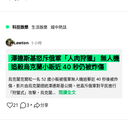
科技娛樂
生活娛樂
城中熱話
Lawton
5 小時
澤連斯基怒斥俄軍「人肉狩獵」 無人機
追殺烏克蘭小販近 40 秒仍被炸傷
烏克蘭克爾松一名 52 歲小販被俄軍無人機追擊近 40 秒後被炸
傷，影片由烏克蘭總統澤連斯基公開。他直斥俄軍對平民進行
閱讀全文
「狩獵式」攻擊，烏克蘭...
21
3
分享
↗