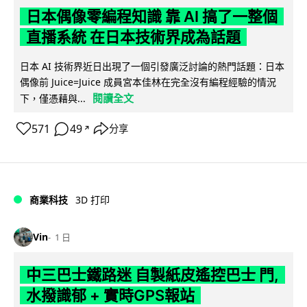
日本偶像零編程知識 靠 AI 搞了一整個
直播系統 在日本技術界成為話題
日本 AI 技術界近日出現了一個引發廣泛討論的熱門話題：日本
偶像前 Juice=Juice 成員宮本佳林在完全沒有編程經驗的情況
閱讀全文
下，僅憑藉與...
571
49
分享
↗
商業科技
3D 打印
Vin
1 日
中三巴士鐵路迷 自製紙皮遙控巴士 門,
水撥識郁 + 實時GPS報站