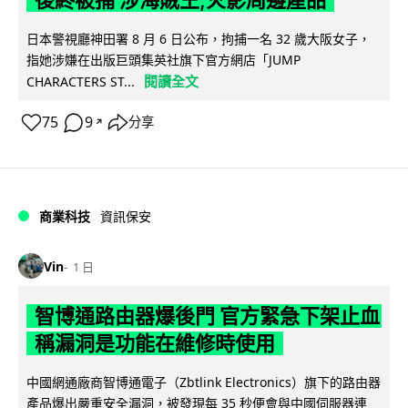
後終被捕 涉海賊王,火影周邊產品
日本警視廳神田署 8 月 6 日公布，拘捕一名 32 歲大阪女子，
指她涉嫌在出版巨頭集英社旗下官方網店「JUMP
閱讀全文
CHARACTERS ST...
75
9
分享
↗
商業科技
資訊保安
Vin
1 日
智博通路由器爆後門 官方緊急下架止血
稱漏洞是功能在維修時使用
中國網通廠商智博通電子（Zbtlink Electronics）旗下的路由器
產品爆出嚴重安全漏洞，被發現每 35 秒便會與中國伺服器連