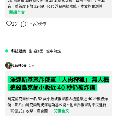
DJI 最新推出的 Mic Mini 2s 無線咪支援「四發一收」分軌錄
音，並首度下放 32-bit Float 浮點內錄功能。本文經實測其...
閱讀全文
251
1
分享
↗
科技娛樂
生活娛樂
城中熱話
Lawton
2 日
澤連斯基怒斥俄軍「人肉狩獵」 無人機
追殺烏克蘭小販近 40 秒仍被炸傷
烏克蘭克爾松一名 52 歲小販被俄軍無人機追擊近 40 秒後被炸
傷，影片由烏克蘭總統澤連斯基公開。他直斥俄軍對平民進行
閱讀全文
「狩獵式」攻擊，烏克蘭...