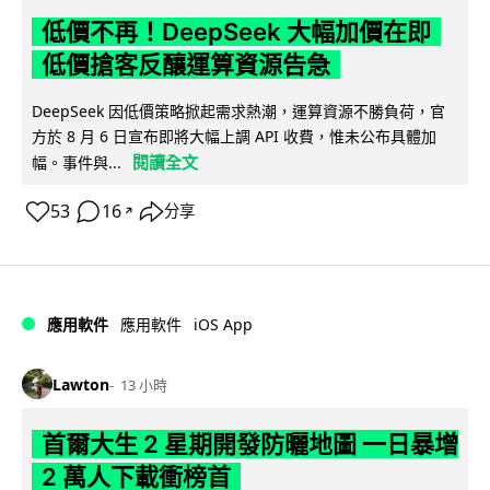
低價不再！DeepSeek 大幅加價在即
低價搶客反釀運算資源告急
DeepSeek 因低價策略掀起需求熱潮，運算資源不勝負荷，官
方於 8 月 6 日宣布即將大幅上調 API 收費，惟未公布具體加
閱讀全文
幅。事件與...
53
16
分享
↗
iOS App
應用軟件
應用軟件
Lawton
13 小時
首爾大生 2 星期開發防曬地圖 一日暴增
2 萬人下載衝榜首