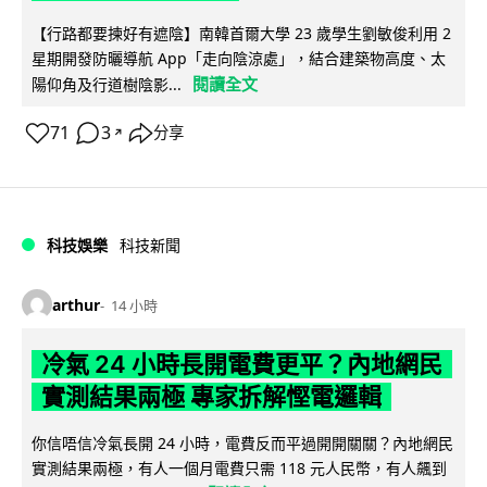
【行路都要揀好有遮陰】南韓首爾大學 23 歲學生劉敏俊利用 2
星期開發防曬導航 App「走向陰涼處」，結合建築物高度、太
閱讀全文
陽仰角及行道樹陰影...
71
3
分享
↗
科技娛樂
科技新聞
arthur
14 小時
冷氣 24 小時長開電費更平？內地網民
實測結果兩極 專家拆解慳電邏輯
你信唔信冷氣長開 24 小時，電費反而平過開開關關？內地網民
實測結果兩極，有人一個月電費只需 118 元人民幣，有人飆到