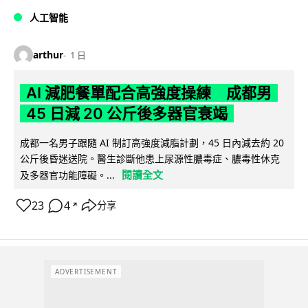
人工智能
arthur
1 日
AI 減肥餐單配合高強度操練 成都男
45 日減 20 公斤後多器官衰竭
成都一名男子跟隨 AI 制訂高強度減脂計劃，45 日內減去約 20
公斤後昏迷送院。醫生診斷他患上尿源性膿毒症、膿毒性休克
閱讀全文
及多器官功能障礙。...
23
4
分享
↗
ADVERTISEMENT