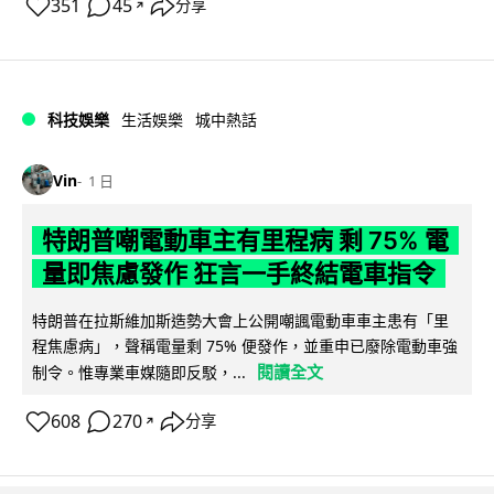
351
45
分享
↗
科技娛樂
生活娛樂
城中熱話
Vin
1 日
特朗普嘲電動車主有里程病 剩 75% 電
量即焦慮發作 狂言一手終結電車指令
特朗普在拉斯維加斯造勢大會上公開嘲諷電動車車主患有「里
程焦慮病」，聲稱電量剩 75% 便發作，並重申已廢除電動車強
閱讀全文
制令。惟專業車媒隨即反駁，...
608
270
分享
↗