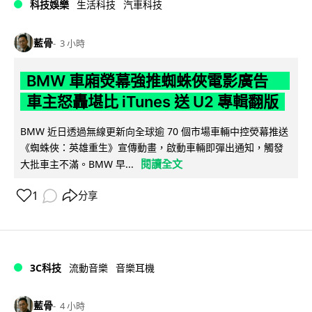
科技娛樂
生活科技
汽車科技
藍骨
3 小時
BMW 車廂熒幕強推蜘蛛俠電影廣告
車主怒轟堪比 iTunes 送 U2 專輯翻版
BMW 近日透過無線更新向全球逾 70 個市場車輛中控熒幕推送
《蜘蛛俠：英雄重生》宣傳動畫，啟動車輛即彈出通知，觸發
閱讀全文
大批車主不滿。BMW 早...
1
分享
3C科技
流動音樂
音樂耳機
藍骨
4 小時