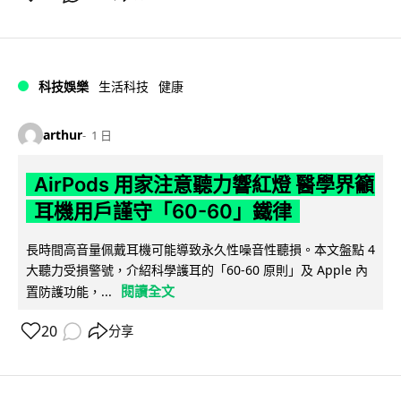
科技娛樂
生活科技
健康
arthur
1 日
AirPods 用家注意聽力響紅燈 醫學界籲
耳機用戶謹守「60-60」鐵律
長時間高音量佩戴耳機可能導致永久性噪音性聽損。本文盤點 4
大聽力受損警號，介紹科學護耳的「60-60 原則」及 Apple 內
閱讀全文
置防護功能，...
20
分享