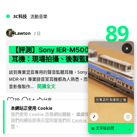
3C科技
流動音樂
89
Lawton
2 日
×
【評測】Sony IER-M500 入耳式監聽
耳機：現場拍攝、後製監聽與人聲利器
談到專業混音專用的聲音監聽耳機，Sony 經典 MDR-7506 到
MDR-M1 專業錄音室耳機都為人熟悉。而現在舞台製作者與創
閱讀全文
意影像製作...
39
5
分享
↗
本網站正使用 Cookie
我們使用 Cookie 改善網站體驗。 繼續使用
🎵
⛶
我們的網站即表示您同意我們的
Cookie 政
策
。
📖 文字版訪問
→
科技娛樂
遊戲情報