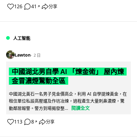
126
41
分享
↗
人工智能
Lawton
2 日
中國湖北男自學 AI 「煉金術」 屋內煉
金冒濃煙驚動全區
中國湖北黃石一名男子見金價高企，利用 AI 自學提煉黃金，在
租住單位私設高壓爐及作坊冶煉，過程產生大量刺鼻濃煙，驚
閱讀全文
動鄰居報警。警方到場揭發整...
113
8
分享
↗