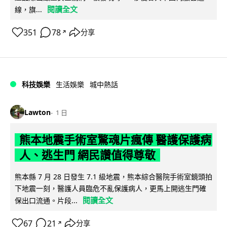
閱讀全文
線，旗...
351
78
分享
↗
科技娛樂
生活娛樂
城中熱話
Lawton
1 日
熊本地震手術室驚魂片瘋傳 醫護保護病
人、逃生門 網民讚值得尊敬
熊本縣 7 月 28 日發生 7.1 級地震，熊本綜合醫院手術室鏡頭拍
下地震一刻，醫護人員臨危不亂保護病人，更馬上開逃生門確
閱讀全文
保出口流通。片段...
67
21
分享
↗