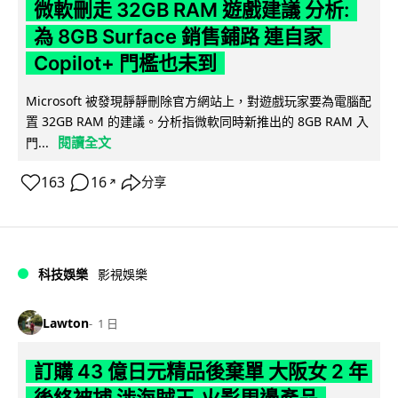
微軟刪走 32GB RAM 遊戲建議 分析:
為 8GB Surface 銷售鋪路 連自家
Copilot+ 門檻也未到
Microsoft 被發現靜靜刪除官方網站上，對遊戲玩家要為電腦配
置 32GB RAM 的建議。分析指微軟同時新推出的 8GB RAM 入
閱讀全文
門...
163
16
分享
↗
科技娛樂
影視娛樂
Lawton
1 日
訂購 43 億日元精品後棄單 大阪女 2 年