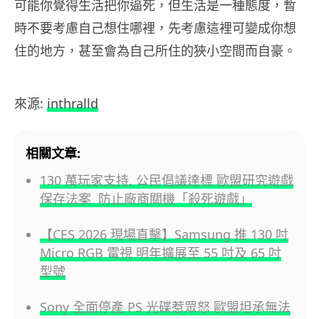
可能你覺得生活把你逼死，但生活是一種態度，暫
時不要考慮自己想住哪裡，先考慮這裡可變成你想
住的地方，甚至會為自己所住的狹小空間而自豪。
來源:
inthralld
相關文章:
130 萬玩家支持, 公民倡議達標 歐盟研究遊戲
保存法案 防止廠商關機「殺死遊戲」
【CES 2026 現場直擊】Samsung 推 130 吋
Micro RGB 電視 明年擴展至 55 吋及 65 吋
型號
Sony 全面停產 PS 光碟惹眾怒 歐盟坦承無法