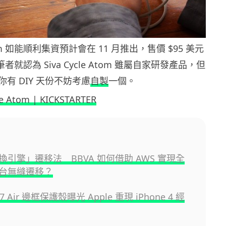
 Atom 如能順利集資預計會在 11 月推出，售價 $95 美元
。筆者就認為 Siva Cycle Atom 雖屬自家研發產品，但
有 DIY 天份不妨考慮
自製
一個。
le Atom | KICKSTARTER
換引擎」遷移法 BBVA 如何借助 AWS 實現全
台無縫遷移？
 17 Air 邊框保護殼曝光 Apple 重現 iPhone 4 經