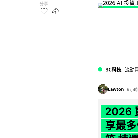
分享
3C科技
流動
Lawton
6 小時
202
享最多