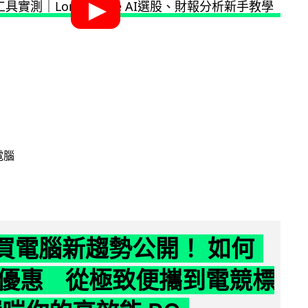
電腦
6 買電腦新趨勢公開！ 如何
優惠 從極致便攜到電競標