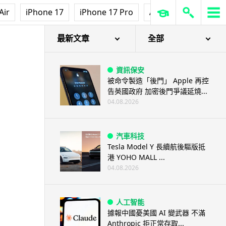
Air
iPhone 17
iPhone 17 Pro
AirPods Pro 3
Ap
最新文章
全部
資訊保安
被命令製造「後門」 Apple 再控
告英國政府 加密後門爭議延燒...
04.08.2026
汽車科技
Tesla Model Y 長續航後驅版抵
港 YOHO MALL ...
04.08.2026
人工智能
據報中國憂美國 AI 變武器 不滿
Anthropic 拒正常存取...