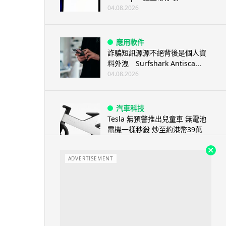
04.08.2026
應用軟件
詐騙短訊源源不絕背後是個人資
料外洩 Surfshark Antisca...
04.08.2026
汽車科技
Tesla 無預警推出兒童車 無電池
電機一樣秒殺 炒至約港幣39萬
04.08.2026
ADVERTISEMENT
iPhone app
歐盟再發功 Apple 終答應
iPhone 跨機剪貼簿將可貼 ...
04.08.2026