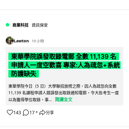
商業科技
資訊保安
Lawton
19 小時
東華學院誤發取錄電郵 全數 11,139 名
申請人一度空歡喜 專家:人為疏忽+系統
防護缺失
東華學院今日（5 日）大學聯招放榜之際，因人為疏忽向全數
11,139 名課程申請人錯誤發出取錄通知電郵，令大批考生一度
閱讀全文
以為獲得學位取錄，事...
143
17
分享
↗