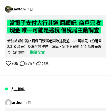
Lawton
1 日
當電子支付大行其道 屈穎妍: 商戶只收
現金 唯一可能是逃稅 倡稅局主動調查
新加坡知名粥店明輝田雞粥老闆涉逃稅逾 380 萬坡元（約港幣
2,310 萬元）及洗黑錢被控上法庭，家中更藏逾 240 萬坡元現
閱讀全文
金（約港幣...
906
575
分享
↗
人工智能
arthur
1 日