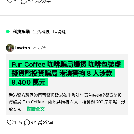
31
5
分享
↗
科技娛樂
生活科技
區塊鏈
Lawton
21 小時
Fun Coffee 咖啡騙局爆煲 咖啡包裝虛
擬貨幣投資騙局 港澳警拘 8 人涉款
9,400 萬元
香港警方聯同澳門司警搗破以養生咖啡生意包裝的虛擬貨幣投
資騙局 Fun Coffee，兩地共拘捕 8 人，接獲逾 200 宗舉報，涉
閱讀全文
款 9,4...
115
9
分享
↗