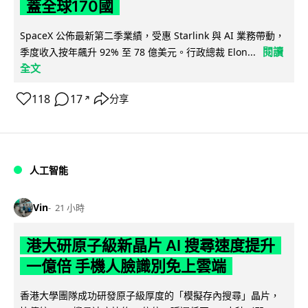
蓋全球170國
SpaceX 公佈最新第二季業績，受惠 Starlink 與 AI 業務帶動，
閱讀
季度收入按年飆升 92% 至 78 億美元。行政總裁 Elon...
全文
118
17
分享
↗
人工智能
Vin
21 小時
港大研原子級新晶片 AI 搜尋速度提升
一億倍 手機人臉識別免上雲端
香港大學團隊成功研發原子級厚度的「模擬存內搜尋」晶片，