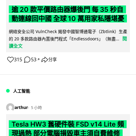
逾 20 款平價路由器爆後門 每 35 秒自
動連線回中國 全球 10 萬用家私隱堪憂
網絡安全公司 VulnCheck 揭發中國智博通電子（Zbtlink）生產
閱
的 20 多款路由器內置後門程式「Endlessdoors」（無盡...
讀全文
315
53
分享
↗
人工智能
arthur
5 小時
Tesla HW3 舊硬件裝 FSD v14 Lite 頻
現過熱 部分電腦損毀車主須自費維修