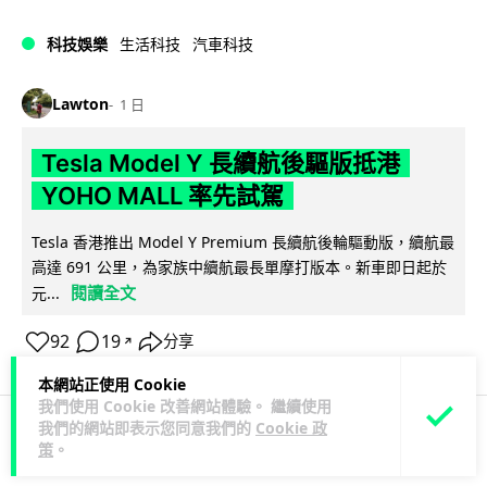
科技娛樂
生活科技
汽車科技
Lawton
1 日
Tesla Model Y 長續航後驅版抵港
YOHO MALL 率先試駕
Tesla 香港推出 Model Y Premium 長續航後輪驅動版，續航最
高達 691 公里，為家族中續航最長單摩打版本。新車即日起於
閱讀全文
元...
92
19
分享
↗
本網站正使用 Cookie
我們使用 Cookie 改善網站體驗。 繼續使用
我們的網站即表示您同意我們的
Cookie 政
策
。
人工智能