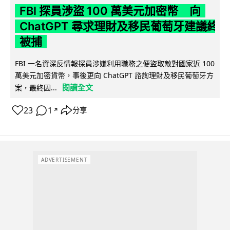
FBI 探員涉盜 100 萬美元加密幣 向
ChatGPT 尋求理財及移民葡萄牙建議終
被捕
FBI 一名資深反情報探員涉嫌利用職務之便盜取敵對國家近 100
萬美元加密貨幣，事後更向 ChatGPT 諮詢理財及移民葡萄牙方
閱讀全文
案，最終因...
23
1
分享
↗
ADVERTISEMENT