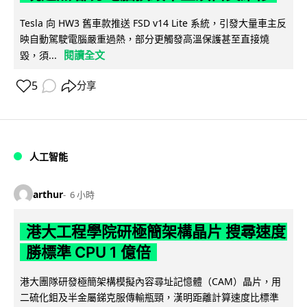
Tesla 向 HW3 舊車款推送 FSD v14 Lite 系統，引發大量車主反
映自動駕駛電腦嚴重過熱，部分更觸發高溫保護甚至直接燒
閱讀全文
毀，須...
5
分享
人工智能
arthur
6 小時
港大工程學院研極簡架構晶片 搜尋速度
勝標準 CPU 1 億倍
港大團隊研發極簡架構模擬內容尋址記憶體（CAM）晶片，用
二硫化鉬及半金屬銻克服傳輸瓶頸，漢明距離計算速度比標準