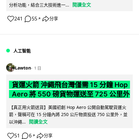
閱讀全文
分析功能，結合三大技術進一...
241
55
分享
↗
人工智能
Lawton
1 日
貨運火箭 沖繩飛台灣僅需 15 分鐘 Hop
Aero 將 550 磅貨物運送至 725 公里外
【真正用火箭送貨】美國初創 Hop Aero 公開自動駕駛貨運火
箭，聲稱可在 15 分鐘內將 250 公斤物資投送 750 公里外，並
閱讀全文
以沖繩...
51
6
分享
↗