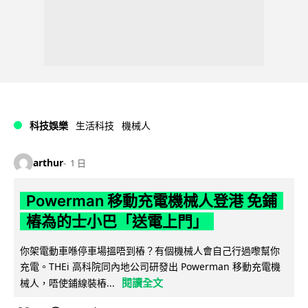
科技娛樂
生活科技
機械人
arthur
1 日
Powerman 移動充電機械人登港 免鋪
樁為的士小巴「送電上門」
你架電動車喺停車場搵唔到樁？有個機械人會自己行過嚟幫你
充電。THEi 高科院同內地公司研發出 Powerman 移動充電機
閱讀全文
械人，唔使鋪線裝樁...