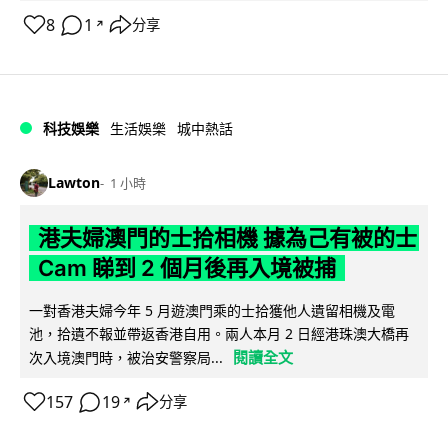
8
1
分享
↗
科技娛樂
生活娛樂
城中熱話
Lawton
1 小時
港夫婦澳門的士拾相機 據為己有被的士
Cam 睇到 2 個月後再入境被捕
一對香港夫婦今年 5 月遊澳門乘的士拾獲他人遺留相機及電
池，拾遺不報並帶返香港自用。兩人本月 2 日經港珠澳大橋再
閱讀全文
次入境澳門時，被治安警察局...
157
19
分享
↗