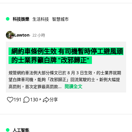
科技娛樂
生活科技
智慧城市
Lawton
22 小時
網約車條例生效 有司機暫時停工避風頭
的士業界籲白牌 "改邪歸正"
規管網約車法例大部分條文已於 8 月 3 日生效，的士業界就期
望白牌車司機，能夠「改邪歸正」回流駕駛的士。新例大幅提
閱讀全文
高罰則，首次定罪最高罰款...
191
130
分享
↗
人工智能