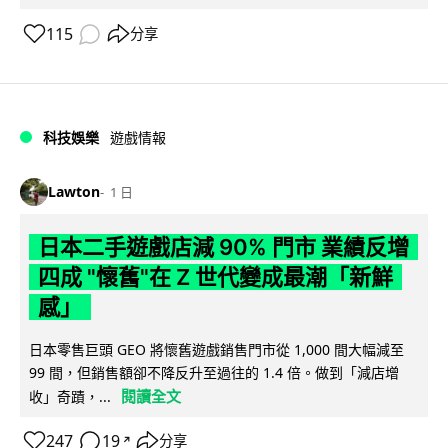
115
分享
科技娛樂
遊戲情報
Lawton
1 日
日本二手遊戲店減 90% 門市 業績反增
四成 "懷舊"在 Z 世代變成最潮「新鮮
感」
日本零售巨頭 GEO 將懷舊遊戲銷售門市從 1,000 間大幅減至
99 間，但銷售額卻不降反升至過往的 1.4 倍。做到「減店增
閱讀全文
收」奇蹟，...
247
19
分享
↗