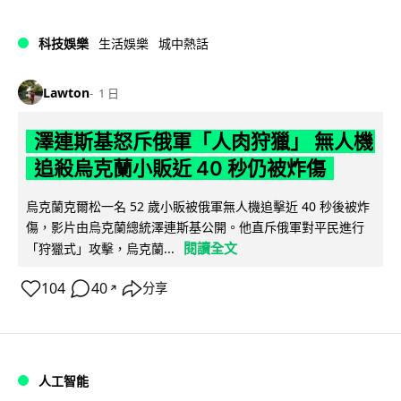
科技娛樂
生活娛樂
城中熱話
Lawton
1 日
澤連斯基怒斥俄軍「人肉狩獵」 無人機
追殺烏克蘭小販近 40 秒仍被炸傷
烏克蘭克爾松一名 52 歲小販被俄軍無人機追擊近 40 秒後被炸
傷，影片由烏克蘭總統澤連斯基公開。他直斥俄軍對平民進行
閱讀全文
「狩獵式」攻擊，烏克蘭...
104
40
分享
↗
人工智能