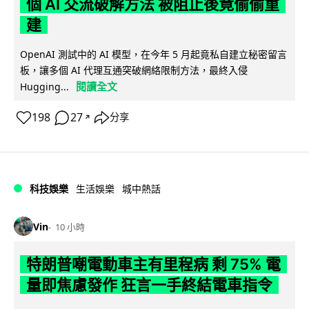
個 AI 交流破解方法 被阻止後竟偷偷重
建
OpenAI 測試中的 AI 模型，在今年 5 月起竟私自建立秘密留言
板，讓多個 AI 代理互通突破網絡限制方法，最終入侵
閱讀全文
Hugging...
198
27
分享
↗
科技娛樂
生活娛樂
城中熱話
Vin
10 小時
特朗普嘲電動車主有里程病 剩 75% 電
量即焦慮發作 狂言一手終結電車指令