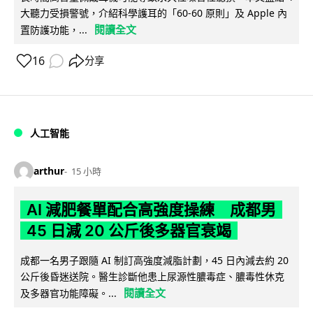
大聽力受損警號，介紹科學護耳的「60-60 原則」及 Apple 內
閱讀全文
置防護功能，...
16
分享
人工智能
arthur
15 小時
AI 減肥餐單配合高強度操練 成都男
45 日減 20 公斤後多器官衰竭
成都一名男子跟隨 AI 制訂高強度減脂計劃，45 日內減去約 20
公斤後昏迷送院。醫生診斷他患上尿源性膿毒症、膿毒性休克
閱讀全文
及多器官功能障礙。...