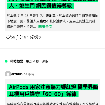
人、逃生門 網民讚值得尊敬
熊本縣 7 月 28 日發生 7.1 級地震，熊本綜合醫院手術室鏡頭拍
下地震一刻，醫護人員臨危不亂保護病人，更馬上開逃生門確
閱讀全文
保出口流通。片段...
56
16
分享
↗
科技娛樂
生活科技
健康
arthur
14 小時
AirPods 用家注意聽力響紅燈 醫學界籲
耳機用戶謹守「60-60」鐵律
長時間高音量佩戴耳機可能導致永久性噪音性聽損。本文盤點 4