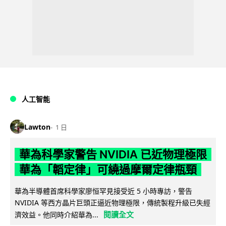
人工智能
Lawton
1 日
華為科學家警告 NVIDIA 已近物理極限
華為「韜定律」可繞過摩爾定律瓶頸
華為半導體首席科學家廖恒罕見接受近 5 小時專訪，警告
NVIDIA 等西方晶片巨頭正逼近物理極限，傳統製程升級已失經
閱讀全文
濟效益。他同時介紹華為...