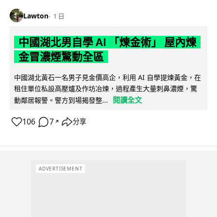
Lawton
1 日
中國湖北男自學 AI 「煉金術」 屋內煉
金冒濃煙驚動全區
中國湖北黃石一名男子見金價高企，利用 AI 自學提煉黃金，在
租住單位私設高壓爐及作坊冶煉，過程產生大量刺鼻濃煙，驚
閱讀全文
動鄰居報警。警方到場揭發整...
106
7
分享
↗
ADVERTISEMENT