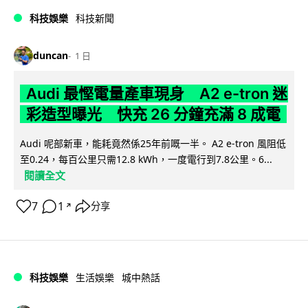
科技娛樂
科技新聞
duncan
1 日
Audi 最慳電量產車現身 A2 e-tron 迷
彩造型曝光 快充 26 分鐘充滿 8 成電
Audi 呢部新車，能耗竟然係25年前嘅一半。 A2 e-tron 風阻低
至0.24，每百公里只需12.8 kWh，一度電行到7.8公里。6...
閱讀全文
7
1
分享
↗
科技娛樂
生活娛樂
城中熱話