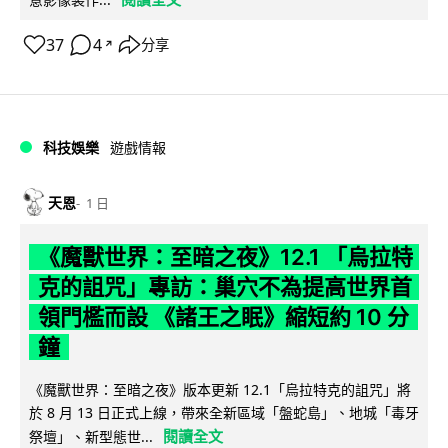
37
4
分享
↗
科技娛樂
遊戲情報
天恩
1 日
《魔獸世界：至暗之夜》12.1 「烏拉特
克的詛咒」專訪：巢穴不為提高世界首
領門檻而設 《諸王之眠》縮短約 10 分
鐘
《魔獸世界：至暗之夜》版本更新 12.1「烏拉特克的詛咒」將
於 8 月 13 日正式上線，帶來全新區域「盤蛇島」、地城「毒牙
閱讀全文
祭壇」、新型態世...