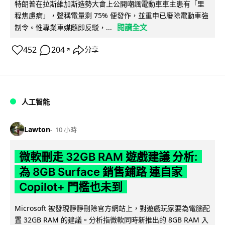
特朗普在拉斯維加斯造勢大會上公開嘲諷電動車車主患有「里
程焦慮病」，聲稱電量剩 75% 便發作，並重申已廢除電動車強
閱讀全文
制令。惟專業車媒隨即反駁，...
452
204
分享
↗
人工智能
Lawton
10 小時
微軟刪走 32GB RAM 遊戲建議 分析:
為 8GB Surface 銷售鋪路 連自家
Copilot+ 門檻也未到
Microsoft 被發現靜靜刪除官方網站上，對遊戲玩家要為電腦配
置 32GB RAM 的建議。分析指微軟同時新推出的 8GB RAM 入