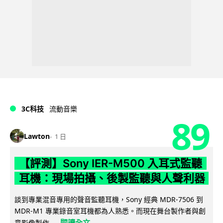
3C科技
流動音樂
89
Lawton
1 日
【評測】Sony IER-M500 入耳式監聽
耳機：現場拍攝、後製監聽與人聲利器
談到專業混音專用的聲音監聽耳機，Sony 經典 MDR-7506 到
MDR-M1 專業錄音室耳機都為人熟悉。而現在舞台製作者與創
閱讀全文
意影像製作...