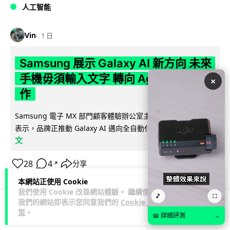
人工智能
Vin
1 日
Samsung 展示 Galaxy AI 新方向 未來
手機毋須輸入文字 轉向 Agent 全自動操
×
作
Samsung 電子 MX 部門顧客體驗辦公室主管兼副總裁 Jay Kim
閱讀全
表示，品牌正推動 Galaxy AI 邁向全自動化 Agent...
文
28
4
分享
↗
本網站正使用 Cookie
我們使用 Cookie 改善網站體驗。 繼續使用
🎵
⛶
我們的網站即表示您同意我們的
Cookie 政
策
。
科技娛樂
生活娛樂
城中熱話
📖 詳細評測
→