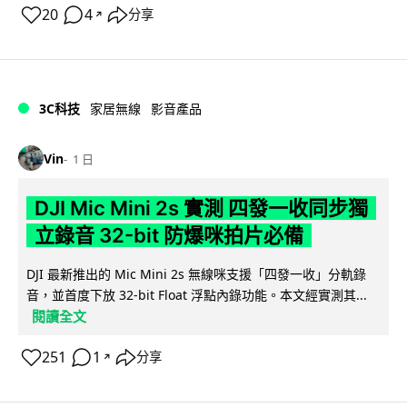
20
4
分享
↗
3C科技
家居無線
影音產品
Vin
1 日
DJI Mic Mini 2s 實測 四發一收同步獨
立錄音 32-bit 防爆咪拍片必備
DJI 最新推出的 Mic Mini 2s 無線咪支援「四發一收」分軌錄
音，並首度下放 32-bit Float 浮點內錄功能。本文經實測其...
閱讀全文
251
1
分享
↗