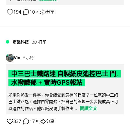
194
10
分享
↗
商業科技
3D 打印
Vin
5 小時
中三巴士鐵路迷 自製紙皮遙控巴士 門,
水撥識郁 + 實時GPS報站
如果你熱愛一件事，你會熱愛到怎樣的程度？一位就讀中三的
巴士鐵路迷，選擇由零開始，把自己的興趣一步步變成真正可
閱讀全文
以運作的作品。他以紙皮親手製作出...
337
17
分享
↗