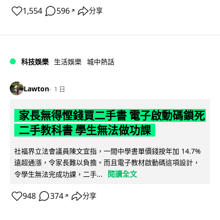
1,554
596
分享
↗
科技娛樂
生活娛樂
城中熱話
Lawton
1 日
家長無得慳錢買二手書 電子啟動碼鎖死
二手教科書 學生無法做功課
社福界立法會議員陳文宜指，一間中學書單價錢按年加 14.7%
遠超通漲，令家長難以負擔。而且電子教材啟動碼這項設計，
閱讀全文
令學生無法完成功課，二手...
948
374
分享
↗