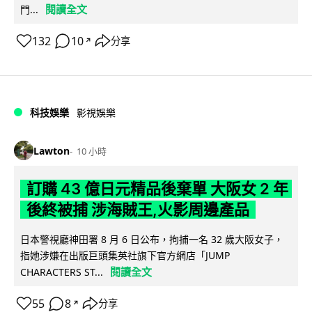
閱讀全文
門...
132
10
分享
↗
科技娛樂
影視娛樂
Lawton
10 小時
訂購 43 億日元精品後棄單 大阪女 2 年
後終被捕 涉海賊王,火影周邊產品
日本警視廳神田署 8 月 6 日公布，拘捕一名 32 歲大阪女子，
指她涉嫌在出版巨頭集英社旗下官方網店「JUMP
閱讀全文
CHARACTERS ST...
55
8
分享
↗