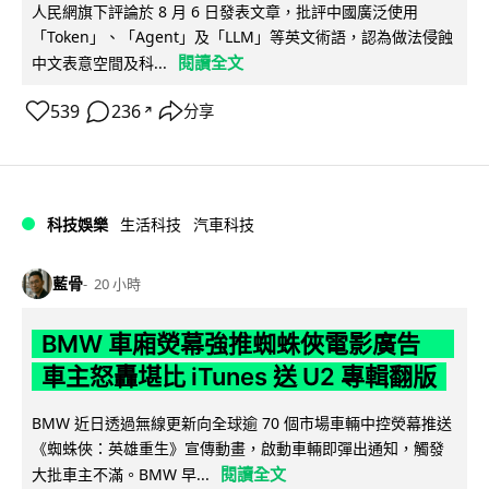
人民網旗下評論於 8 月 6 日發表文章，批評中國廣泛使用
「Token」、「Agent」及「LLM」等英文術語，認為做法侵蝕
閱讀全文
中文表意空間及科...
539
236
分享
↗
科技娛樂
生活科技
汽車科技
藍骨
20 小時
BMW 車廂熒幕強推蜘蛛俠電影廣告
車主怒轟堪比 iTunes 送 U2 專輯翻版
BMW 近日透過無線更新向全球逾 70 個市場車輛中控熒幕推送
《蜘蛛俠：英雄重生》宣傳動畫，啟動車輛即彈出通知，觸發
閱讀全文
大批車主不滿。BMW 早...