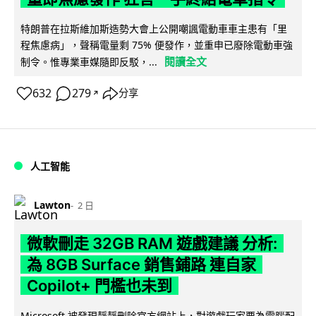
特朗普在拉斯維加斯造勢大會上公開嘲諷電動車車主患有「里
程焦慮病」，聲稱電量剩 75% 便發作，並重申已廢除電動車強
閱讀全文
制令。惟專業車媒隨即反駁，...
632
279
分享
↗
人工智能
Lawton
2 日
微軟刪走 32GB RAM 遊戲建議 分析:
為 8GB Surface 銷售鋪路 連自家
Copilot+ 門檻也未到
Microsoft 被發現靜靜刪除官方網站上，對遊戲玩家要為電腦配