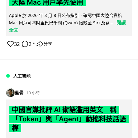
大陸 Mac 用戶率先使用
Apple 於 2026 年 8 月 8 日公布指引，確認中國大陸合資格
閱讀
Mac 用戶可將阿里巴巴千問 (Qwen) 接駁至 Siri 及寫...
全文
32
2
分享
↗
人工智能
藍骨
19 小時
中國官媒批評 AI 術語濫用英文 稱
「Token」與「Agent」動搖科技話語
權