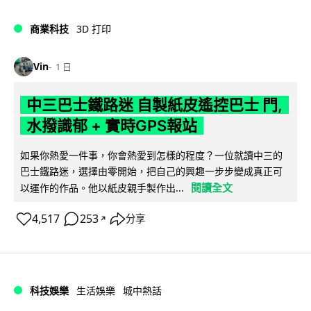
商業科技
3D 打印
Vin
1 日
中三巴士鐵路迷 自製紙皮遙控巴士 門,
水撥識郁 + 實時GPS報站
如果你熱愛一件事，你會熱愛到怎樣的程度？一位就讀中三的
巴士鐵路迷，選擇由零開始，把自己的興趣一步步變成真正可
閱讀全文
以運作的作品。他以紙皮親手製作出...
4,517
253
分享
↗
科技娛樂
生活娛樂
城中熱話