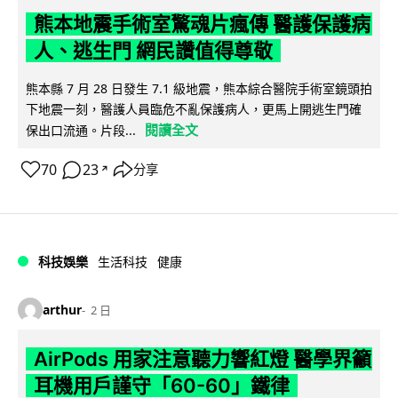
熊本地震手術室驚魂片瘋傳 醫護保護病
人、逃生門 網民讚值得尊敬
熊本縣 7 月 28 日發生 7.1 級地震，熊本綜合醫院手術室鏡頭拍
下地震一刻，醫護人員臨危不亂保護病人，更馬上開逃生門確
閱讀全文
保出口流通。片段...
70
23
分享
↗
科技娛樂
生活科技
健康
arthur
2 日
AirPods 用家注意聽力響紅燈 醫學界籲
耳機用戶謹守「60-60」鐵律