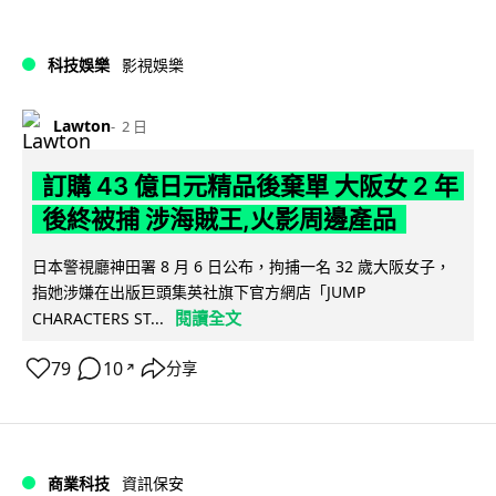
科技娛樂
影視娛樂
Lawton
2 日
訂購 43 億日元精品後棄單 大阪女 2 年
後終被捕 涉海賊王,火影周邊產品
日本警視廳神田署 8 月 6 日公布，拘捕一名 32 歲大阪女子，
指她涉嫌在出版巨頭集英社旗下官方網店「JUMP
閱讀全文
CHARACTERS ST...
79
10
分享
↗
商業科技
資訊保安