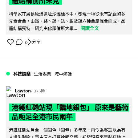
體結構前所未見
科學家在廣島原爆遺址沙灘樣本中，發現一種從未有記錄的多
元素合金，由鐵、鉻、鎳、錳、鉬及鋁六種金屬混合而成，晶
閱讀全文
體結構獨特。研究由佛羅倫斯大學...
分享
科技娛樂
生活娛樂
城中熱話
Lawton
3 小時
港鐵紅磡站現「黐地銀包」 原來是藝術
品呃足全港市民兩年
港鐵紅磡站月台一個銀色「銀包」多年來一再令乘客誤以為有
人遺失財物，事主原本打算拾起交還，卻發現原來是黏在地上