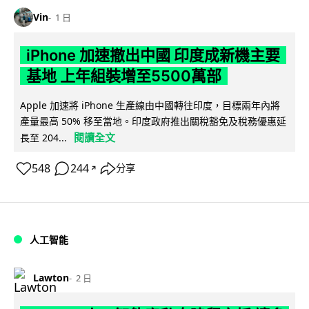
Vin
1 日
iPhone 加速撤出中國 印度成新機主要
基地 上年組裝增至5500萬部
Apple 加速將 iPhone 生產線由中國轉往印度，目標兩年內將
產量最高 50% 移至當地。印度政府推出關稅豁免及稅務優惠延
閱讀全文
長至 204...
548
244
分享
↗
人工智能
Lawton
2 日