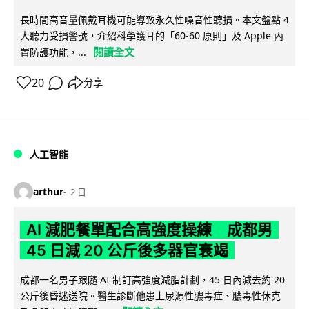
長時間高音量佩戴耳機可能導致永久性噪音性聽損。本文盤點 4
大聽力受損警號，介紹科學護耳的「60-60 原則」及 Apple 內
閱讀全文
置防護功能，...
20
分享
人工智能
arthur
2 日
AI 減肥餐單配合高強度操練 成都男
45 日減 20 公斤後多器官衰竭
成都一名男子跟隨 AI 制訂高強度減脂計劃，45 日內減去約 20
公斤後昏迷送院。醫生診斷他患上尿源性膿毒症、膿毒性休克