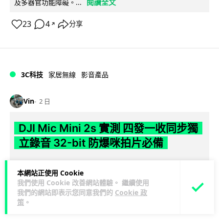
閱讀全文
及多器官功能障礙。...
23
4
分享
↗
3C科技
家居無線
影音產品
Vin
2 日
DJI Mic Mini 2s 實測 四發一收同步獨
立錄音 32-bit 防爆咪拍片必備
DJI 最新推出的 Mic Mini 2s 無線咪支援「四發一收」分軌錄
本網站正使用 Cookie
音，並首度下放 32-bit Float 浮點內錄功能。本文經實測其...
我們使用 Cookie 改善網站體驗。 繼續使用
閱讀全文
我們的網站即表示您同意我們的
Cookie 政
策
。
253
1
分享
↗