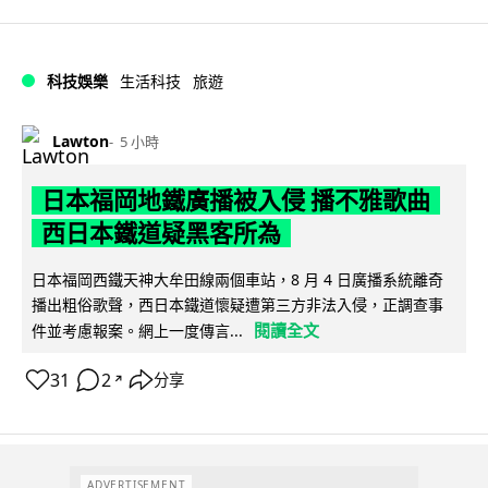
科技娛樂
生活科技
旅遊
Lawton
5 小時
日本福岡地鐵廣播被入侵 播不雅歌曲
西日本鐵道疑黑客所為
日本福岡西鐵天神大牟田線兩個車站，8 月 4 日廣播系統離奇
播出粗俗歌聲，西日本鐵道懷疑遭第三方非法入侵，正調查事
閱讀全文
件並考慮報案。網上一度傳言...
31
2
分享
↗
ADVERTISEMENT