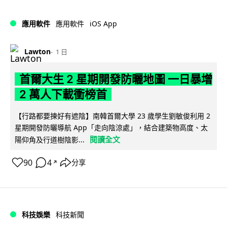
iOS App
應用軟件
應用軟件
Lawton
1 日
首爾大生 2 星期開發防曬地圖 一日暴增
2 萬人下載衝榜首
【行路都要揀好有遮陰】南韓首爾大學 23 歲學生劉敏俊利用 2
星期開發防曬導航 App「走向陰涼處」，結合建築物高度、太
閱讀全文
陽仰角及行道樹陰影...
90
4
分享
↗
科技娛樂
科技新聞