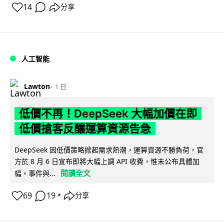
14
分享
人工智能
Lawton
1 日
低價不再！DeepSeek 大幅加價在即
低價搶客反釀運算資源告急
DeepSeek 因低價策略掀起需求熱潮，運算資源不勝負荷，官
方於 8 月 6 日宣布即將大幅上調 API 收費，惟未公布具體加
閱讀全文
幅。事件與...
69
19
分享
↗