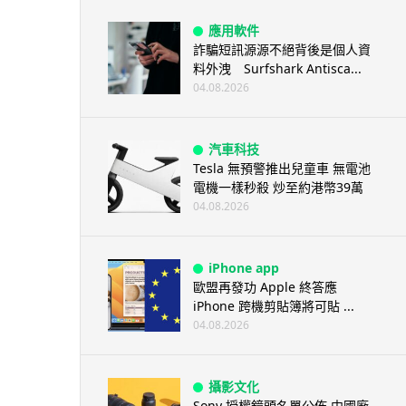
應用軟件
詐騙短訊源源不絕背後是個人資
料外洩 Surfshark Antisca...
04.08.2026
汽車科技
Tesla 無預警推出兒童車 無電池
電機一樣秒殺 炒至約港幣39萬
04.08.2026
iPhone app
歐盟再發功 Apple 終答應
iPhone 跨機剪貼簿將可貼 ...
04.08.2026
攝影文化
Sony 授權鏡頭名單公佈 中國廠