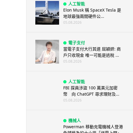
人工智能
Elon Musk 稱 SpaceX Tesla 是
地球最強兩間硬件公...
05.08.2026
電子支付
當電子支付大行其道 屈穎妍: 商
戶只收現金 唯一可能是逃稅 ...
05.08.2026
人工智能
FBI 探員涉盜 100 萬美元加密
幣 向 ChatGPT 尋求理財及...
05.08.2026
機械人
Powerman 移動充電機械人登港
免鋪樁為的士小巴「送電上門」