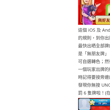
這個 iOS 及 An
的規則，到你出
最快出晒全部牌的
是「無朋友牌」，
可自選轉色；然後有
一個玩家出牌的機
時記得要按旁邊
發現你無按 UN
罰 6 隻牌啦！(在