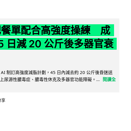
減肥餐單配合高強度操練 成
5 日減 20 公斤後多器官衰
AI 制訂高強度減脂計劃，45 日內減去約 20 公斤後昏迷送
上尿源性膿毒症、膿毒性休克及多器官功能障礙。...
閱讀全
分享