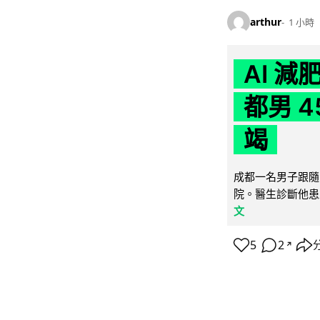
arthur
1 小時
AI 
都男 4
竭
成都一名男子跟隨 
院。醫生診斷他患
文
5
2
↗