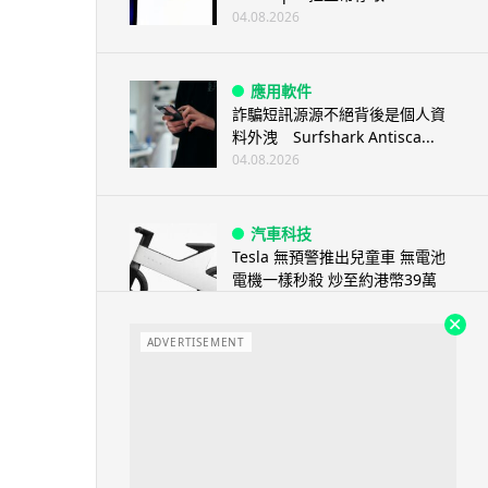
04.08.2026
應用軟件
詐騙短訊源源不絕背後是個人資
料外洩 Surfshark Antisca...
04.08.2026
汽車科技
Tesla 無預警推出兒童車 無電池
電機一樣秒殺 炒至約港幣39萬
04.08.2026
ADVERTISEMENT
iPhone app
歐盟再發功 Apple 終答應
iPhone 跨機剪貼簿將可貼 ...
04.08.2026