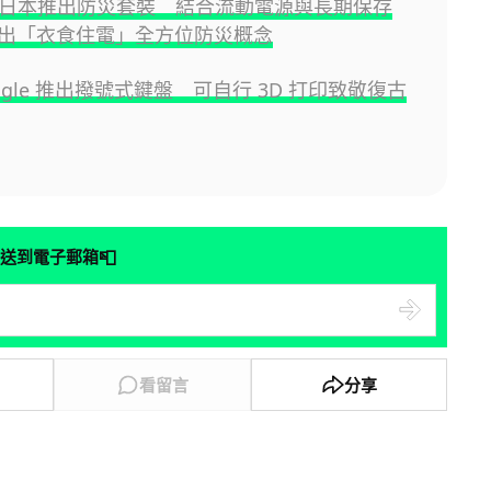
r 在日本推出防災套裝 結合流動電源與長期保存
出「衣食住電」全方位防災概念
ogle 推出撥號式鍵盤 可自行 3D 打印致敬復古
📮
送到電子郵箱
看留言
分享