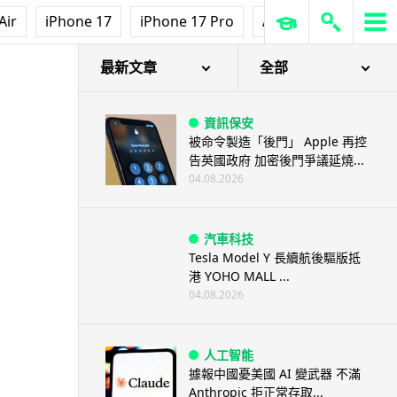
Air
iPhone 17
iPhone 17 Pro
AirPods Pro 3
Ap
最新文章
全部
資訊保安
被命令製造「後門」 Apple 再控
告英國政府 加密後門爭議延燒...
04.08.2026
汽車科技
Tesla Model Y 長續航後驅版抵
港 YOHO MALL ...
04.08.2026
人工智能
據報中國憂美國 AI 變武器 不滿
Anthropic 拒正常存取...