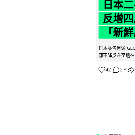
日本二
反增四
「新鮮
日本零售巨頭 GEO
卻不降反升至過往的
42
2
↗