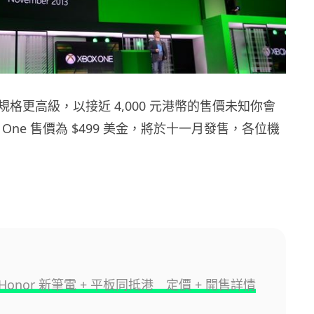
格更高級，以接近 4,000 元港幣的售價未知你會
x One 售價為 $499 美金，將於十一月發售，各位機
onor 新筆電 + 平板同抵港 定價 + 開售詳情