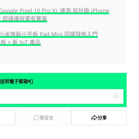
gle Pixel 10 Pro XL 速測 設計極 iPhone
00x 超遠攝效果有驚喜
米推新小平板 Pad Mini 同場發佈入門
平板 + 新 IoT 產品
📮
送到電子郵箱
看留言
分享