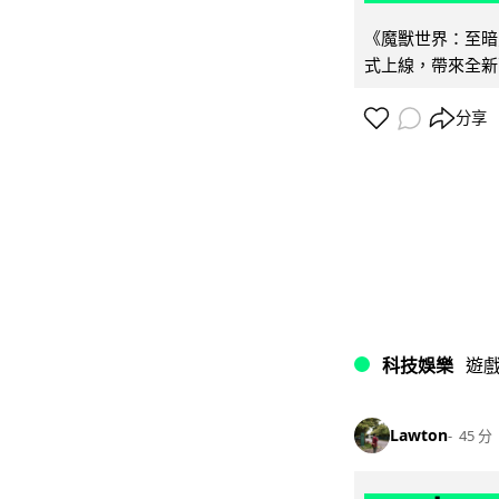
《魔獸世界：至暗之
式上線，帶來全新
分享
科技娛樂
遊
Lawton
45 分