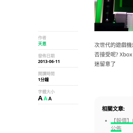
作者
天恩
次世代的遊戲機規
否接受呢? Xbo
發佈日期
2013-06-11
迷留意了
閱讀時間
1分鐘
字體大小
A
A
A
相關文章:
【報價】H
公佈