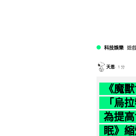
科技娛樂
遊
天恩
1 分
《魔獸
「烏拉
為提高
眠》縮短