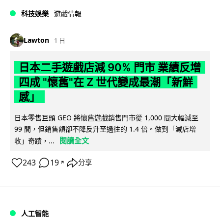
科技娛樂
遊戲情報
Lawton
1 日
日本二手遊戲店減 90% 門市 業績反增
四成 "懷舊"在 Z 世代變成最潮「新鮮
感」
日本零售巨頭 GEO 將懷舊遊戲銷售門市從 1,000 間大幅減至
99 間，但銷售額卻不降反升至過往的 1.4 倍。做到「減店增
閱讀全文
收」奇蹟，...
243
19
分享
↗
人工智能