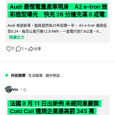
Audi 最慳電量產車現身 A2 e-tron 迷
彩造型曝光 快充 26 分鐘充滿 8 成電
Audi 呢部新車，能耗竟然係25年前嘅一半。 A2 e-tron 風阻低
至0.24，每百公里只需12.8 kWh，一度電行到7.8公里。6...
閱讀全文
7
1
分享
↗
科技娛樂
生活娛樂
城中熱話
Vin
1 日
法國 8 月 11 日出新例 未經同意嚴禁
Cold Call 違規企業最高罰 345 萬