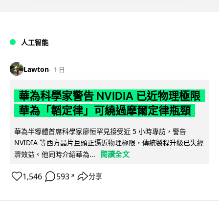
人工智能
Lawton
1 日
華為科學家警告 NVIDIA 已近物理極限
華為「韜定律」可繞過摩爾定律瓶頸
華為半導體首席科學家廖恒罕見接受近 5 小時專訪，警告
NVIDIA 等西方晶片巨頭正逼近物理極限，傳統製程升級已失經
閱讀全文
濟效益。他同時介紹華為...
1,546
593
分享
↗