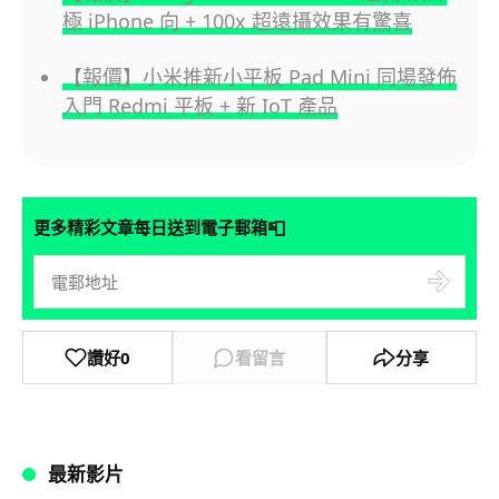
極 iPhone 向 + 100x 超遠攝效果有驚喜
【報價】小米推新小平板 Pad Mini 同場發佈
入門 Redmi 平板 + 新 IoT 產品
📮
更多精彩文章每日送到電子郵箱
讚好
0
看留言
分享
最新影片