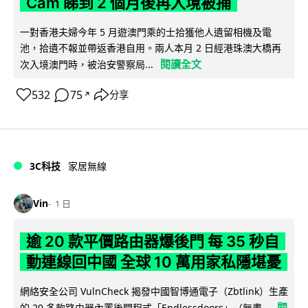
Cam 睇到 2 個月後再入境被捕
一對香港夫婦今年 5 月遊澳門乘的士拾獲他人遺留相機及電
池，拾遺不報並帶返香港自用。兩人本月 2 日經港珠澳大橋再
閱讀全文
次入境澳門時，被治安警察局...
532
75
分享
↗
3C科技
家居無線
Vin
1 日
逾 20 款平價路由器爆後門 每 35 秒自
動連線回中國 全球 10 萬用家私隱堪憂
網絡安全公司 VulnCheck 揭發中國智博通電子（Zbtlink）生產
閱
的 20 多款路由器內置後門程式「Endlessdoors」（無盡...