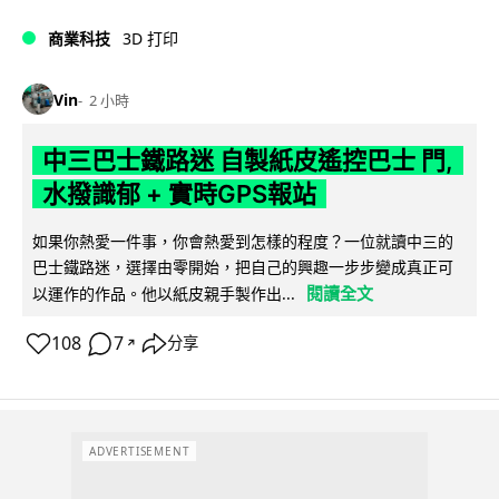
商業科技
3D 打印
Vin
2 小時
中三巴士鐵路迷 自製紙皮遙控巴士 門,
水撥識郁 + 實時GPS報站
如果你熱愛一件事，你會熱愛到怎樣的程度？一位就讀中三的
巴士鐵路迷，選擇由零開始，把自己的興趣一步步變成真正可
閱讀全文
以運作的作品。他以紙皮親手製作出...
108
7
分享
↗
ADVERTISEMENT