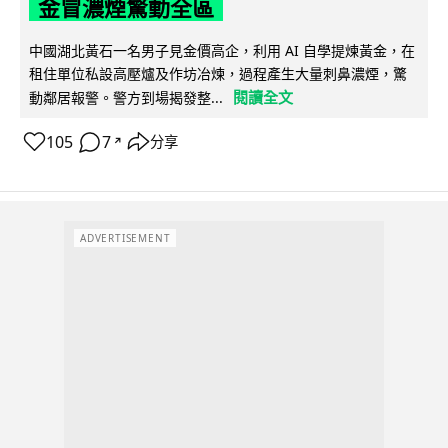
金冒濃煙驚動全區
中國湖北黃石一名男子見金價高企，利用 AI 自學提煉黃金，在
租住單位私設高壓爐及作坊冶煉，過程產生大量刺鼻濃煙，驚
閱讀全文
動鄰居報警。警方到場揭發整...
105
7
分享
↗
ADVERTISEMENT