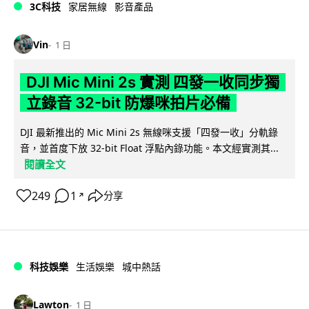
3C科技
家居無線
影音產品
Vin
1 日
DJI Mic Mini 2s 實測 四發一收同步獨
立錄音 32-bit 防爆咪拍片必備
DJI 最新推出的 Mic Mini 2s 無線咪支援「四發一收」分軌錄
音，並首度下放 32-bit Float 浮點內錄功能。本文經實測其...
閱讀全文
249
1
分享
↗
科技娛樂
生活娛樂
城中熱話
Lawton
1 日