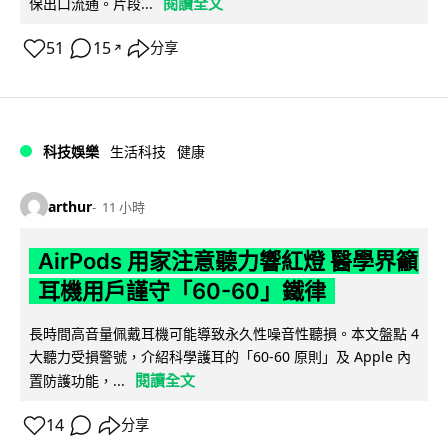
閱讀全文
保出口流通。片段...
51
15
分享
↗
科技娛樂
生活科技
健康
arthur
11 小時
AirPods 用家注意聽力響紅燈 醫學界籲
耳機用戶謹守「60-60」鐵律
長時間高音量佩戴耳機可能導致永久性噪音性聽損。本文盤點 4
大聽力受損警號，介紹科學護耳的「60-60 原則」及 Apple 內
閱讀全文
置防護功能，...
14
分享