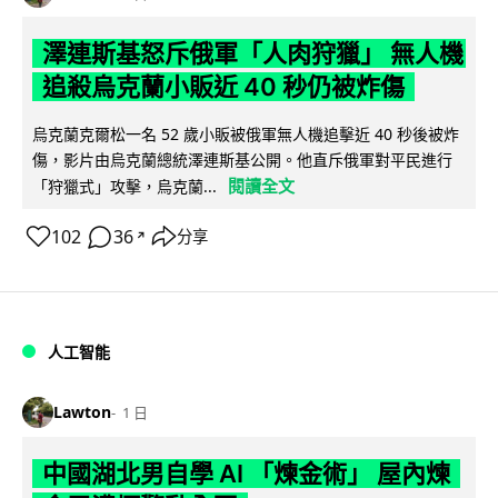
澤連斯基怒斥俄軍「人肉狩獵」 無人機
追殺烏克蘭小販近 40 秒仍被炸傷
烏克蘭克爾松一名 52 歲小販被俄軍無人機追擊近 40 秒後被炸
傷，影片由烏克蘭總統澤連斯基公開。他直斥俄軍對平民進行
閱讀全文
「狩獵式」攻擊，烏克蘭...
102
36
分享
↗
人工智能
Lawton
1 日
中國湖北男自學 AI 「煉金術」 屋內煉