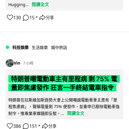
閱讀全文
Hugging...
130
15
分享
↗
科技娛樂
生活娛樂
城中熱話
Vin
7 小時
特朗普嘲電動車主有里程病 剩 75% 電
量即焦慮發作 狂言一手終結電車指令
特朗普在拉斯維加斯造勢大會上公開嘲諷電動車車主患有「里
程焦慮病」，聲稱電量剩 75% 便發作，並重申已廢除電動車強
閱讀全文
制令。惟專業車媒隨即反駁，...
386
151
分享
↗