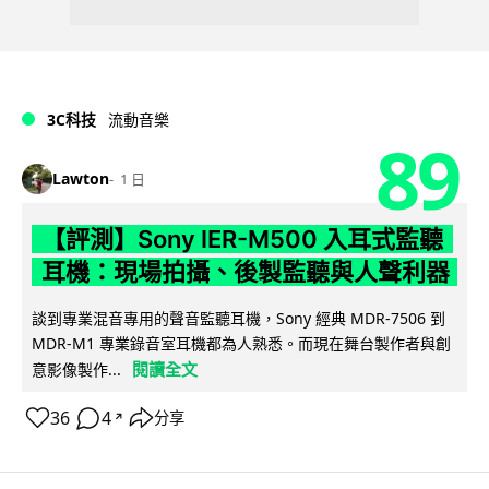
3C科技
流動音樂
89
Lawton
1 日
【評測】Sony IER-M500 入耳式監聽
耳機：現場拍攝、後製監聽與人聲利器
談到專業混音專用的聲音監聽耳機，Sony 經典 MDR-7506 到
MDR-M1 專業錄音室耳機都為人熟悉。而現在舞台製作者與創
閱讀全文
意影像製作...
36
4
分享
↗