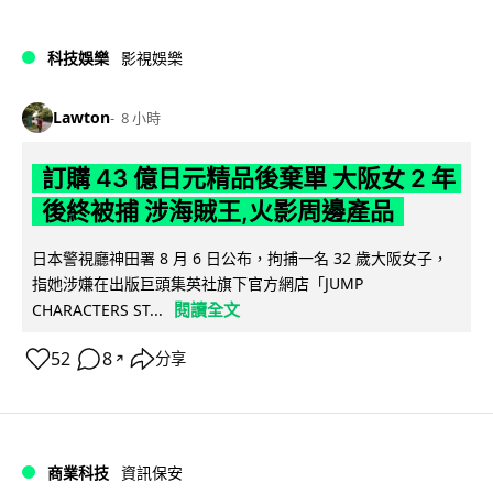
科技娛樂
影視娛樂
Lawton
8 小時
訂購 43 億日元精品後棄單 大阪女 2 年
後終被捕 涉海賊王,火影周邊產品
日本警視廳神田署 8 月 6 日公布，拘捕一名 32 歲大阪女子，
指她涉嫌在出版巨頭集英社旗下官方網店「JUMP
閱讀全文
CHARACTERS ST...
52
8
分享
↗
商業科技
資訊保安