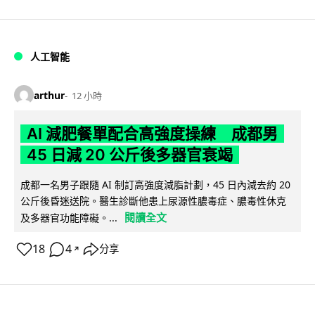
人工智能
arthur
12 小時
AI 減肥餐單配合高強度操練 成都男
45 日減 20 公斤後多器官衰竭
成都一名男子跟隨 AI 制訂高強度減脂計劃，45 日內減去約 20
公斤後昏迷送院。醫生診斷他患上尿源性膿毒症、膿毒性休克
閱讀全文
及多器官功能障礙。...
18
4
分享
↗