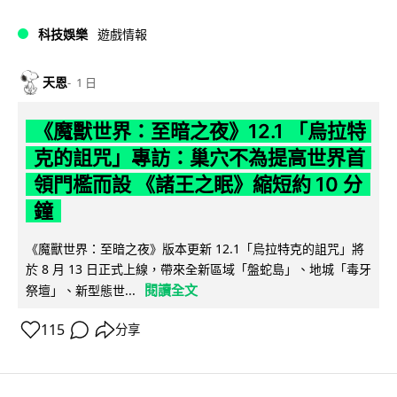
科技娛樂
遊戲情報
天恩
1 日
《魔獸世界：至暗之夜》12.1 「烏拉特
克的詛咒」專訪：巢穴不為提高世界首
領門檻而設 《諸王之眠》縮短約 10 分
鐘
《魔獸世界：至暗之夜》版本更新 12.1「烏拉特克的詛咒」將
於 8 月 13 日正式上線，帶來全新區域「盤蛇島」、地城「毒牙
閱讀全文
祭壇」、新型態世...
115
分享