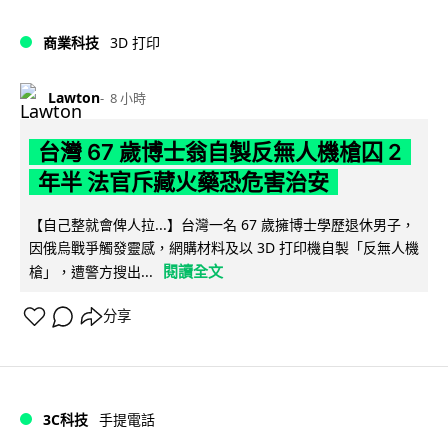
商業科技
3D 打印
Lawton
8 小時
台灣 67 歲博士翁自製反無人機槍囚 2
年半 法官斥藏火藥恐危害治安
【自己整就會俾人拉...】台灣一名 67 歲擁博士學歷退休男子，
因俄烏戰爭觸發靈感，網購材料及以 3D 打印機自製「反無人機
閱讀全文
槍」，遭警方搜出...
分享
3C科技
手提電話