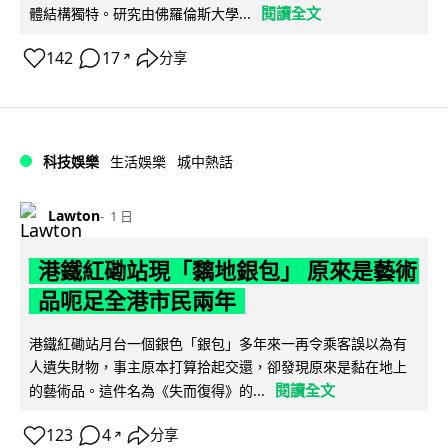
閱讀全文
體結構獨特。研究由佛羅倫斯大學...
142
17
分享
↗
科技娛樂
生活娛樂
城中熱話
Lawton
1 日
港鐵紅磡站現「黐地銀包」 原來是藝術
品呃足全港市民兩年
港鐵紅磡站月台一個銀色「銀包」多年來一再令乘客誤以為有
人遺失財物，事主原本打算拾起交還，卻發現原來是黏在地上
閱讀全文
的藝術品。這件名為《失而復得》的...
123
4
分享
↗