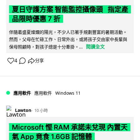
夏日守護方案 智能監控攝像頭 指定產
品限時優惠 7 折
伴隨着盛夏燦爛的陽光，不少人已著手規劃豐富的暑期活動。
然而，父母在忙碌工作、日常外出，或將孩子交由家中長輩與
閱讀全文
保母照顧時，對孩子總是十分牽掛。...
4
分享
Windows 11
應用軟件
應用軟件
Lawton
10 小時
Microsoft 慳 RAM 承諾未兌現 內置天
氣 App 竟食 1.6GB 記憶體