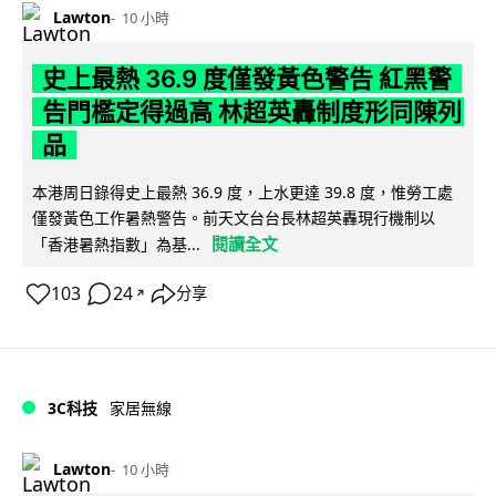
Lawton
10 小時
史上最熱 36.9 度僅發黃色警告 紅黑警
告門檻定得過高 林超英轟制度形同陳列
品
本港周日錄得史上最熱 36.9 度，上水更達 39.8 度，惟勞工處
僅發黃色工作暑熱警告。前天文台台長林超英轟現行機制以
閱讀全文
「香港暑熱指數」為基...
103
24
分享
↗
3C科技
家居無線
Lawton
10 小時