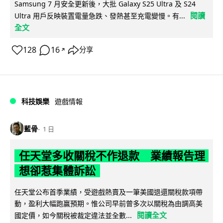
Samsung 7 月安全更新後，大批 Galaxy S25 Ultra 及 S24
閱讀
Ultra 用戶反映裝置電量急跌、發熱甚至充電變慢。有...
全文
128
16
分享
↗
科技娛樂
遊戲情報
藍骨
1 日
任天堂多收關稅不作退款 業績報告理
想卻惹集體訴訟
任天堂公布首季業績，受遊戲熱賣及一筆美國退還關稅款項帶
動，盈利大幅跑贏預期。惟公司早前曾多次以關稅為由調高美
閱讀全文
國定價，如今關稅被裁定違法並全數...