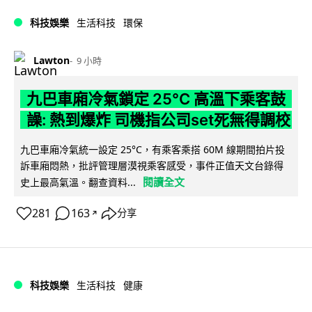
科技娛樂
生活科技
環保
Lawton
9 小時
九巴車廂冷氣鎖定 25°C 高溫下乘客鼓
譟: 熱到爆炸 司機指公司set死無得調校
九巴車廂冷氣統一設定 25°C，有乘客乘搭 60M 線期間拍片投
訴車廂悶熱，批評管理層漠視乘客感受，事件正值天文台錄得
閱讀全文
史上最高氣溫。翻查資料...
281
163
分享
↗
科技娛樂
生活科技
健康