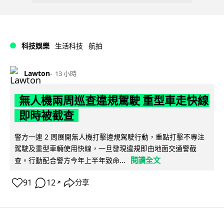
科技娛樂
生活科技
航拍
Lawton
13 小時
無人機兩周巡查違規駕駛 重型車走快線
即時被截查
警方一連 2 周展開無人機打擊違規駕駛行動，重點打擊不專注
駕駛及重型車輛使用快線，一旦發現違規即由地面交通警截
閱讀全文
查。行動配合警方今年上半年致命...
91
12
分享
↗