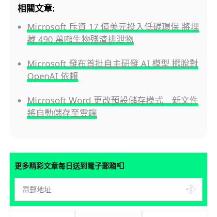
相關文章:
Microsoft 斥資 17 億美元投入低碳環保 將埋
藏 490 萬噸生物殘渣排泄物
Microsoft 發布首批自主研發 AI 模型 擺脫對
OpenAI 依賴
Microsoft Word 更改預設儲存模式 新文件
將自動儲存至雲端
📮
更多精彩文章每日送到電子郵箱