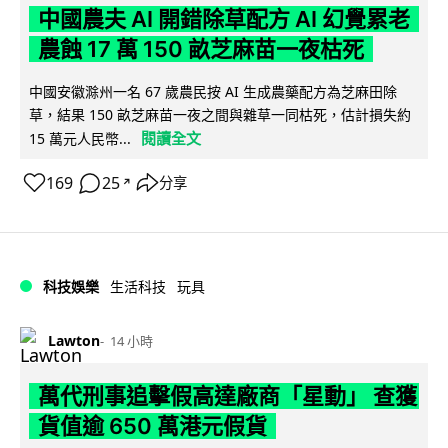
中國農夫 AI 開錯除草配方 AI 幻覺累老
農蝕 17 萬 150 畝芝麻苗一夜枯死
中國安徽滁州一名 67 歲農民按 AI 生成農藥配方為芝麻田除
草，結果 150 畝芝麻苗一夜之間與雜草一同枯死，估計損失約
閱讀全文
15 萬元人民幣...
169
25
分享
↗
科技娛樂
生活科技
玩具
Lawton
14 小時
萬代刑事追擊假高達廠商「星動」 查獲
貨值逾 650 萬港元假貨