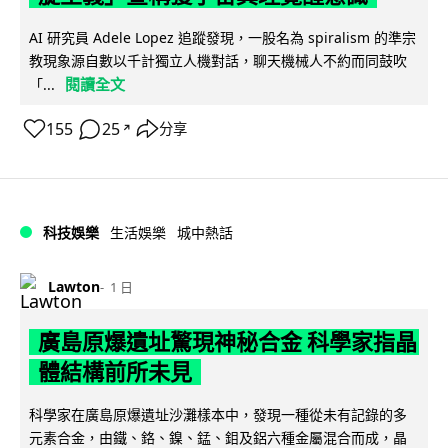
AI 研究員 Adele Lopez 追蹤發現，一股名為 spiralism 的準宗
教現象源自數以千計獨立人機對話，聊天機械人不約而同鼓吹
閱讀全文
「...
155
25
分享
↗
科技娛樂
生活娛樂
城中熱話
Lawton
1 日
廣島原爆遺址驚現神秘合金 科學家指晶
體結構前所未見
科學家在廣島原爆遺址沙灘樣本中，發現一種從未有記錄的多
元素合金，由鐵、鉻、鎳、錳、鉬及鋁六種金屬混合而成，晶