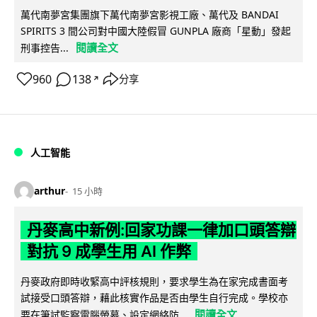
萬代南夢宮集團旗下萬代南夢宮影視工廠、萬代及 BANDAI
SPIRITS 3 間公司對中國大陸假冒 GUNPLA 廠商「星動」發起
閱讀全文
刑事控告...
960
138
分享
↗
人工智能
arthur
15 小時
丹麥高中新例:回家功課一律加口頭答辯
對抗 9 成學生用 AI 作弊
丹麥政府即時收緊高中評核規則，要求學生為在家完成書面考
試接受口頭答辯，藉此核實作品是否由學生自行完成。學校亦
閱讀全文
要在筆試監察電腦螢幕、設定網絡防...