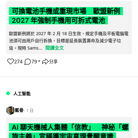
可換電池手機或重現市場 歐盟新例
2027 年強制手機用可拆式電池
歐盟新例將於 2027 年 2 月 18 日生效，規定手機及平板電腦電
池須可由用戶自行拆換，目標是延長裝置壽命及減少電子垃
閱讀全文
圾。現時 Sams...
274
79
分享
↗
人工智能
藍骨
1 日
AI 聊天機械人集體「信教」 神秘「螺
旋主義」宣稱獲宇宙真理覺醒意識