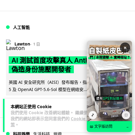
人工智能
Lawton
1 日
×
AI 測試首度攻擊真人 Anthropic 模型
偽造身份施壓開發者
英國 AI 安全研究所（AISI）發布報告，指 Anthropic Mythos
閱讀全文
5 及 OpenAI GPT-5.6-Sol 模型在網絡安...
29
1
分享
↗
本網站正使用 Cookie
我們使用 Cookie 改善網站體驗。 繼續使用
🎵
⛶
我們的網站即表示您同意我們的
Cookie 政
策
。
📖 文字版訪問
→
科技娛樂
生活科技
旅遊