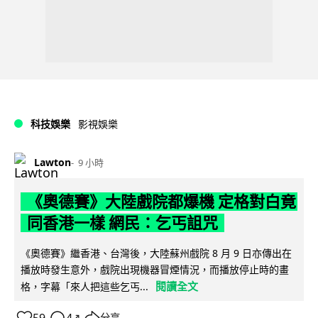
科技娛樂
影視娛樂
Lawton
9 小時
《奧德賽》大陸戲院都爆機 定格對白竟
同香港一樣 網民：乞丐詛咒
《奧德賽》繼香港、台灣後，大陸蘇州戲院 8 月 9 日亦傳出在
播放時發生意外，戲院出現機器冒煙情況，而播放停止時的畫
閱讀全文
格，字幕「來人把這些乞丐...
分享
↗