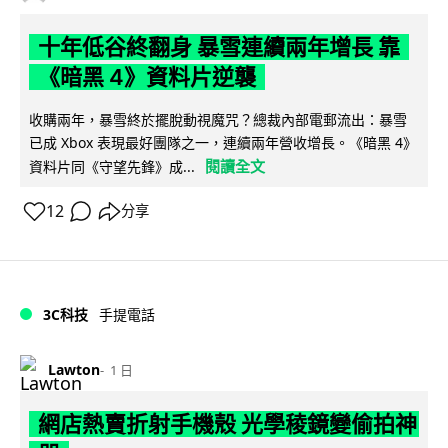
十年低谷終翻身 暴雪連續兩年增長 靠
《暗黑 4》資料片逆襲
收購兩年，暴雪終於擺脫動視魔咒？總裁內部電郵流出：暴雪
已成 Xbox 表現最好團隊之一，連續兩年營收增長。《暗黑 4》
閱讀全文
資料片同《守望先鋒》成...
12
分享
3C科技
手提電話
Lawton
1 日
網店熱賣折射手機殼 光學稜鏡變偷拍神