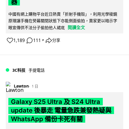
器
中國有網上購物平台近日熱賣「折射手機殼」，利用光學稜鏡
原理讓手機在熒幕關閉狀態下亦能側面偷拍，賣家更以暗示字
閱讀全文
眼宣傳供不法分子偷拍他人裙底
1,189
111
分享
↗
3C科技
手提電話
Lawton
1 日
Galaxy S25 Ultra 及 S24 Ultra
update 後暴走 電量急跌兼發熱疑與
WhatsApp 備份卡死有關