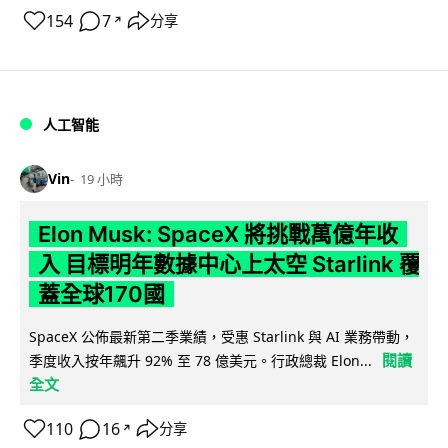
154
7
分享
↗
人工智能
Vin
19 小時
Elon Musk: SpaceX 將挑戰萬億年收
入 目標明年數據中心上太空 Starlink 覆
蓋全球170國
SpaceX 公佈最新第二季業績，受惠 Starlink 與 AI 業務帶動，
閱讀
季度收入按年飆升 92% 至 78 億美元。行政總裁 Elon...
全文
110
16
分享
↗