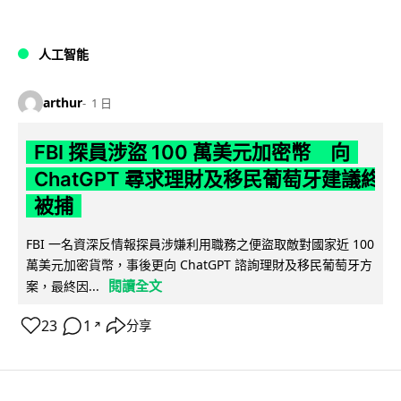
人工智能
arthur
1 日
FBI 探員涉盜 100 萬美元加密幣 向
ChatGPT 尋求理財及移民葡萄牙建議終
被捕
FBI 一名資深反情報探員涉嫌利用職務之便盜取敵對國家近 100
萬美元加密貨幣，事後更向 ChatGPT 諮詢理財及移民葡萄牙方
閱讀全文
案，最終因...
23
1
分享
↗