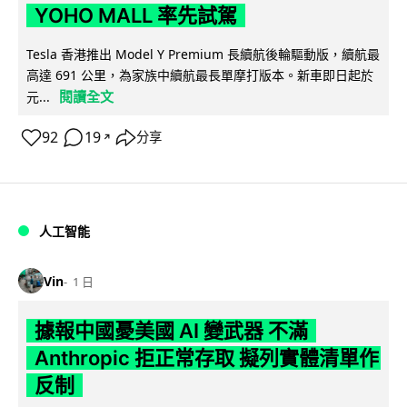
YOHO MALL 率先試駕
Tesla 香港推出 Model Y Premium 長續航後輪驅動版，續航最
高達 691 公里，為家族中續航最長單摩打版本。新車即日起於
閱讀全文
元...
92
19
分享
↗
人工智能
Vin
1 日
據報中國憂美國 AI 變武器 不滿
Anthropic 拒正常存取 擬列實體清單作
反制