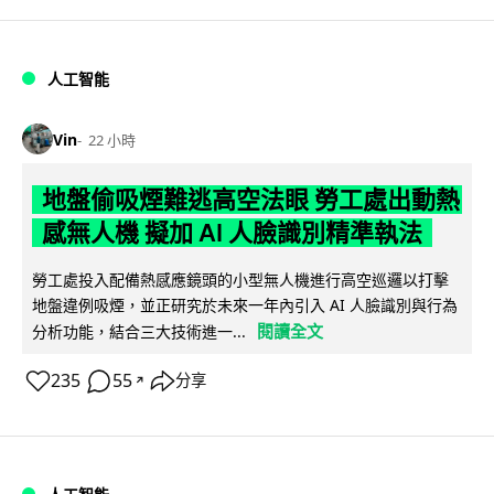
人工智能
Vin
22 小時
地盤偷吸煙難逃高空法眼 勞工處出動熱
感無人機 擬加 AI 人臉識別精準執法
勞工處投入配備熱感應鏡頭的小型無人機進行高空巡邏以打擊
地盤違例吸煙，並正研究於未來一年內引入 AI 人臉識別與行為
閱讀全文
分析功能，結合三大技術進一...
235
55
分享
↗