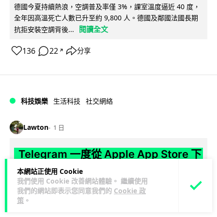
德國今夏持續熱浪，空調普及率僅 3%，課室溫度逼近 40 度，
全年因高溫死亡人數已升至約 9,800 人。德國及鄰國法國長期
閱讀全文
抗拒安裝空調背後...
136
22
分享
↗
科技娛樂
生活科技
社交網絡
Lawton
1 日
Telegram 一度從 Apple App Store 下
架 官方未解釋原因迅速恢復上架
本網站正使用 Cookie
我們使用 Cookie 改善網站體驗。 繼續使用
Telegram 8 月 4 日一度從 Apple App Store 消失，新用戶無
我們的網站即表示您同意我們的
Cookie 政
閱讀全文
策
。
法下載，惟已於短時間內恢復上架。Apple 及 Tel...