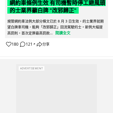
網約車條例生效 有司機暫時停工避風頭
的士業界籲白牌 "改邪歸正"
規管網約車法例大部分條文已於 8 月 3 日生效，的士業界就期
望白牌車司機，能夠「改邪歸正」回流駕駛的士。新例大幅提
閱讀全文
高罰則，首次定罪最高罰款...
180
121
分享
↗
ADVERTISEMENT