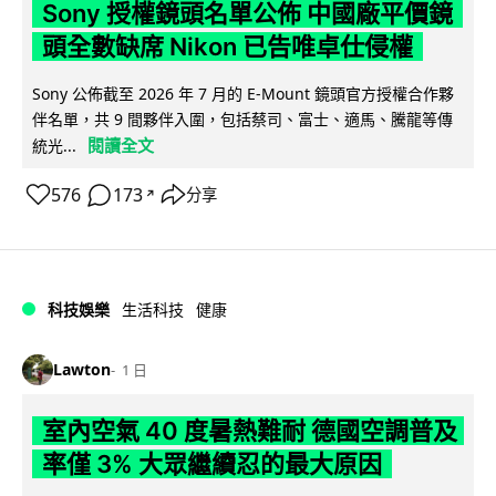
Sony 授權鏡頭名單公佈 中國廠平價鏡
頭全數缺席 Nikon 已告唯卓仕侵權
Sony 公佈截至 2026 年 7 月的 E-Mount 鏡頭官方授權合作夥
伴名單，共 9 間夥伴入圍，包括蔡司、富士、適馬、騰龍等傳
閱讀全文
統光...
576
173
分享
↗
科技娛樂
生活科技
健康
Lawton
1 日
室內空氣 40 度暑熱難耐 德國空調普及
率僅 3% 大眾繼續忍的最大原因