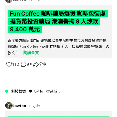
Fun Coffee 咖啡騙局爆煲 咖啡包裝虛
擬貨幣投資騙局 港澳警拘 8 人涉款
9,400 萬元
香港警方聯同澳門司警搗破以養生咖啡生意包裝的虛擬貨幣投
資騙局 Fun Coffee，兩地共拘捕 8 人，接獲逾 200 宗舉報，涉
閱讀全文
款 9,4...
112
9
分享
↗
科技娛樂
生活科技
智慧城市
Lawton
19 小時