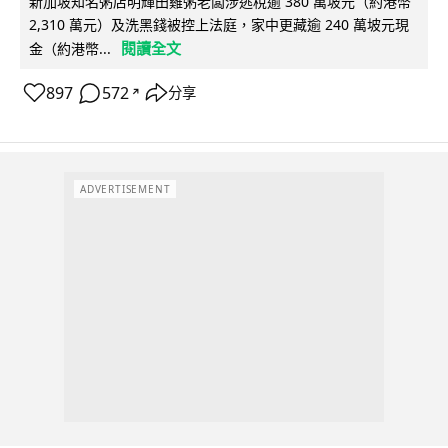
新加坡知名粥店明輝田雞粥老闆涉逃稅逾 380 萬坡元（約港幣
2,310 萬元）及洗黑錢被控上法庭，家中更藏逾 240 萬坡元現
閱讀全文
金（約港幣...
897
572
分享
↗
ADVERTISEMENT