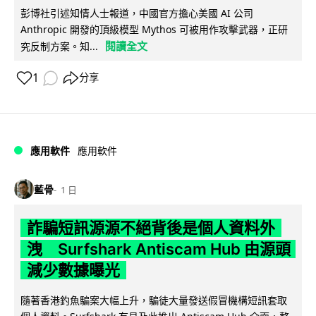
彭博社引述知情人士報道，中國官方擔心美國 AI 公司
Anthropic 開發的頂級模型 Mythos 可被用作攻擊武器，正研
閱讀全文
究反制方案。知...
1
分享
應用軟件
應用軟件
藍骨
1 日
詐騙短訊源源不絕背後是個人資料外
洩 Surfshark Antiscam Hub 由源頭
減少數據曝光
隨著香港釣魚騙案大幅上升，騙徒大量發送假冒機構短訊套取