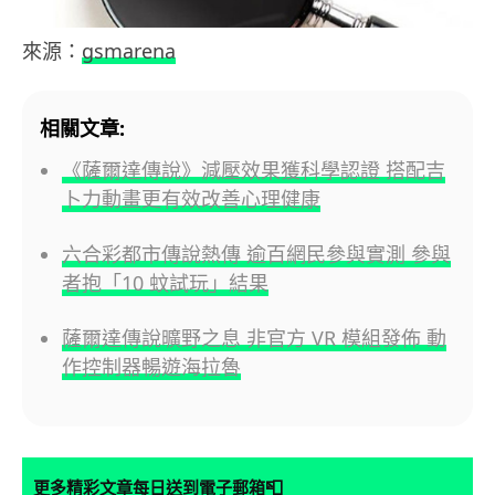
來源：
gsmarena
相關文章:
《薩爾達傳說》減壓效果獲科學認證 搭配吉
卜力動畫更有效改善心理健康
六合彩都市傳說熱傳 逾百網民參與實測 參與
者抱「10 蚊試玩」結果
薩爾達傳說曠野之息 非官方 VR 模組發佈 動
作控制器暢遊海拉魯
📮
更多精彩文章每日送到電子郵箱