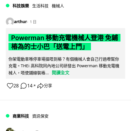
科技娛樂
生活科技
機械人
arthur
1 日
Powerman 移動充電機械人登港 免鋪
樁為的士小巴「送電上門」
你架電動車喺停車場搵唔到樁？有個機械人會自己行過嚟幫你
充電。THEi 高科院同內地公司研發出 Powerman 移動充電機
閱讀全文
械人，唔使鋪線裝樁...
28
14
分享
↗
商業科技
資訊保安