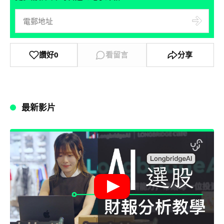
讚好
0
看留言
分享
最新影片