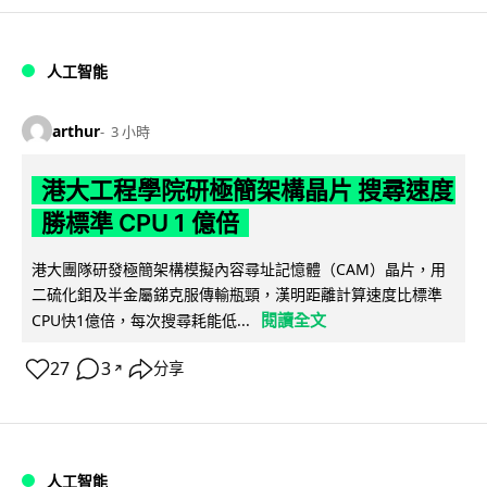
人工智能
arthur
3 小時
港大工程學院研極簡架構晶片 搜尋速度
勝標準 CPU 1 億倍
港大團隊研發極簡架構模擬內容尋址記憶體（CAM）晶片，用
二硫化鉬及半金屬銻克服傳輸瓶頸，漢明距離計算速度比標準
閱讀全文
CPU快1億倍，每次搜尋耗能低...
27
3
分享
↗
人工智能