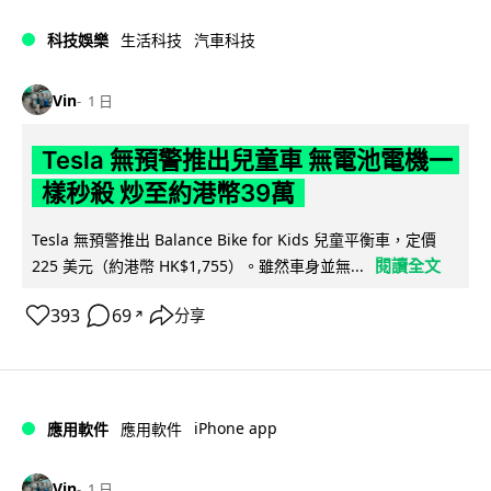
科技娛樂
生活科技
汽車科技
Vin
1 日
Tesla 無預警推出兒童車 無電池電機一
樣秒殺 炒至約港幣39萬
Tesla 無預警推出 Balance Bike for Kids 兒童平衡車，定價
閱讀全文
225 美元（約港幣 HK$1,755）。雖然車身並無...
393
69
分享
↗
iPhone app
應用軟件
應用軟件
Vin
1 日