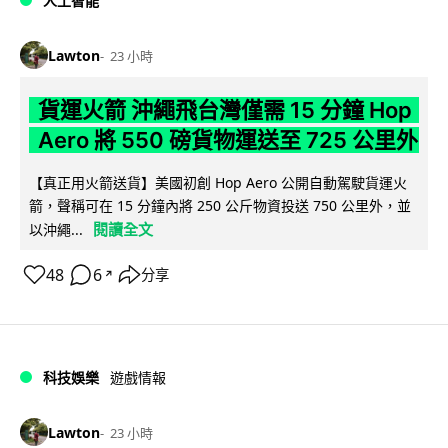
人工智能
Lawton
23 小時
貨運火箭 沖繩飛台灣僅需 15 分鐘 Hop
Aero 將 550 磅貨物運送至 725 公里外
【真正用火箭送貨】美國初創 Hop Aero 公開自動駕駛貨運火
箭，聲稱可在 15 分鐘內將 250 公斤物資投送 750 公里外，並
閱讀全文
以沖繩...
48
6
分享
↗
科技娛樂
遊戲情報
Lawton
23 小時