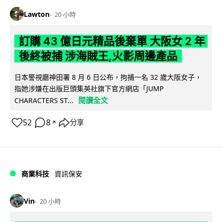
Lawton
20 小時
訂購 43 億日元精品後棄單 大阪女 2 年
後終被捕 涉海賊王,火影周邊產品
日本警視廳神田署 8 月 6 日公布，拘捕一名 32 歲大阪女子，
指她涉嫌在出版巨頭集英社旗下官方網店「JUMP
閱讀全文
CHARACTERS ST...
52
8
分享
↗
商業科技
資訊保安
Vin
20 小時