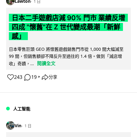
Lawton
1 日
日本二手遊戲店減 90% 門市 業績反增
四成 "懷舊"在 Z 世代變成最潮「新鮮
感」
日本零售巨頭 GEO 將懷舊遊戲銷售門市從 1,000 間大幅減至
99 間，但銷售額卻不降反升至過往的 1.4 倍。做到「減店增
閱讀全文
收」奇蹟，...
243
19
分享
↗
人工智能
Vin
1 日