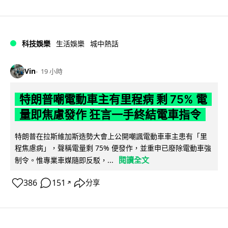
科技娛樂
生活娛樂
城中熱話
Vin
19 小時
特朗普嘲電動車主有里程病 剩 75% 電
量即焦慮發作 狂言一手終結電車指令
特朗普在拉斯維加斯造勢大會上公開嘲諷電動車車主患有「里
程焦慮病」，聲稱電量剩 75% 便發作，並重申已廢除電動車強
閱讀全文
制令。惟專業車媒隨即反駁，...
386
151
分享
↗