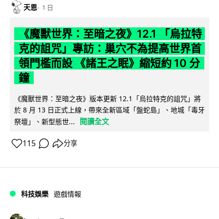
天恩
1 日
《魔獸世界：至暗之夜》12.1 「烏拉特
克的詛咒」專訪：巢穴不為提高世界首
領門檻而設 《諸王之眠》縮短約 10 分
鐘
《魔獸世界：至暗之夜》版本更新 12.1「烏拉特克的詛咒」將
於 8 月 13 日正式上線，帶來全新區域「盤蛇島」、地城「毒牙
閱讀全文
祭壇」、新型態世...
115
分享
科技娛樂
遊戲情報