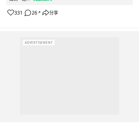
331
26
分享
↗
ADVERTISEMENT