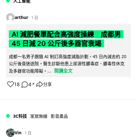
人工智能
arthur
1 日
AI 減肥餐單配合高強度操練 成都男
45 日減 20 公斤後多器官衰竭
成都一名男子跟隨 AI 制訂高強度減脂計劃，45 日內減去約 20
公斤後昏迷送院。醫生診斷他患上尿源性膿毒症、膿毒性休克
閱讀全文
及多器官功能障礙。...
18
4
分享
↗
3C科技
家居無線
影音產品
Vin
1 日