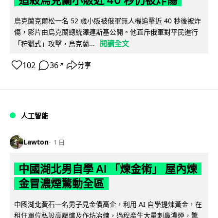
烏克蘭克爾松一名 52 歲小販被俄軍無人機追擊近 40 秒後被炸
傷，影片由烏克蘭總統澤連斯基公開。他直斥俄軍對平民進行
閱讀全文
「狩獵式」攻擊，烏克蘭...
102
36
分享
↗
人工智能
Lawton
1 日
中國湖北男自學 AI 「煉金術」 屋內煉
金冒濃煙驚動全區
中國湖北黃石一名男子見金價高企，利用 AI 自學提煉黃金，在
租住單位私設高壓爐及作坊冶煉，過程產生大量刺鼻濃煙，驚