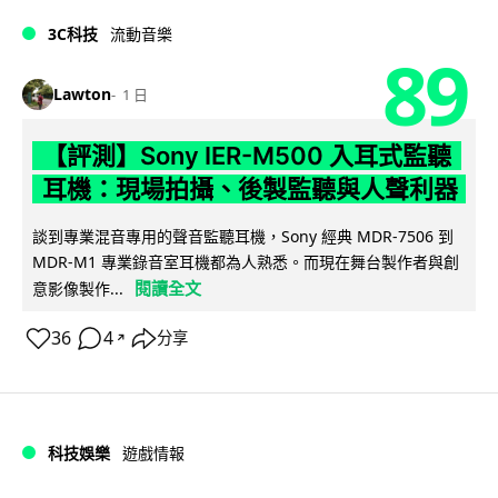
3C科技
流動音樂
89
Lawton
1 日
【評測】Sony IER-M500 入耳式監聽
耳機：現場拍攝、後製監聽與人聲利器
談到專業混音專用的聲音監聽耳機，Sony 經典 MDR-7506 到
MDR-M1 專業錄音室耳機都為人熟悉。而現在舞台製作者與創
閱讀全文
意影像製作...
36
4
分享
↗
科技娛樂
遊戲情報