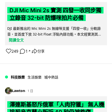
DJI Mic Mini 2s 實測 四發一收同步獨
立錄音 32-bit 防爆咪拍片必備
DJI 最新推出的 Mic Mini 2s 無線咪支援「四發一收」分軌錄
音，並首度下放 32-bit Float 浮點內錄功能。本文經實測其...
閱讀全文
249
1
分享
↗
科技娛樂
生活娛樂
城中熱話
Lawton
1 日
澤連斯基怒斥俄軍「人肉狩獵」 無人機
追殺烏克蘭小販近 40 秒仍被炸傷