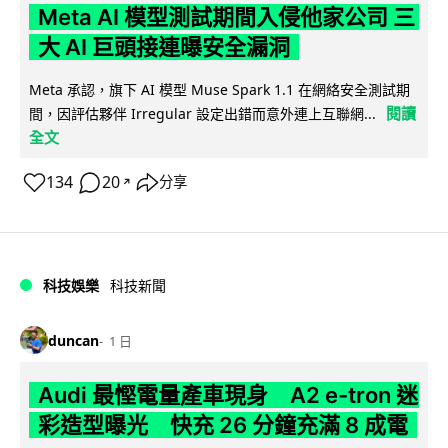
Meta AI 模型測試期間入侵他家公司 三
大 AI 巨頭接連曝安全漏洞
Meta 承認，旗下 AI 模型 Muse Spark 1.1 在網絡安全測試期
閱讀
間，因評估夥伴 Irregular 設定出錯而意外連上互聯網...
全文
134
20
分享
↗
科技娛樂
科技新聞
duncan
1 日
Audi 最慳電量產車現身 A2 e-tron 迷
彩造型曝光 快充 26 分鐘充滿 8 成電