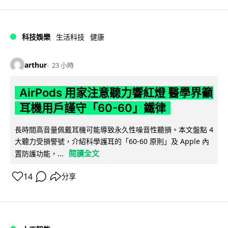
科技娛樂
生活科技
健康
arthur
23 小時
AirPods 用家注意聽力響紅燈 醫學界籲
耳機用戶謹守「60-60」鐵律
長時間高音量佩戴耳機可能導致永久性噪音性聽損。本文盤點 4
大聽力受損警號，介紹科學護耳的「60-60 原則」及 Apple 內
閱讀全文
置防護功能，...
14
分享