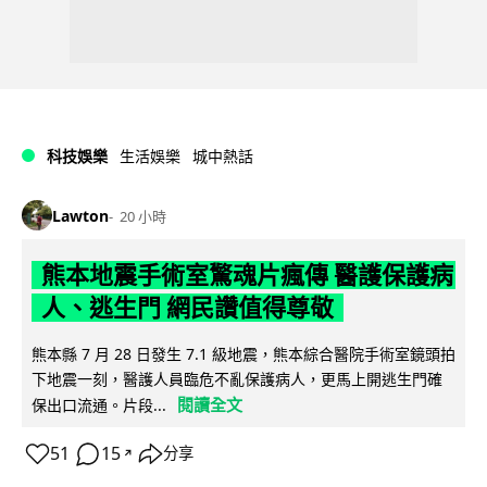
科技娛樂
生活娛樂
城中熱話
Lawton
20 小時
熊本地震手術室驚魂片瘋傳 醫護保護病
人、逃生門 網民讚值得尊敬
熊本縣 7 月 28 日發生 7.1 級地震，熊本綜合醫院手術室鏡頭拍
下地震一刻，醫護人員臨危不亂保護病人，更馬上開逃生門確
閱讀全文
保出口流通。片段...
51
15
分享
↗