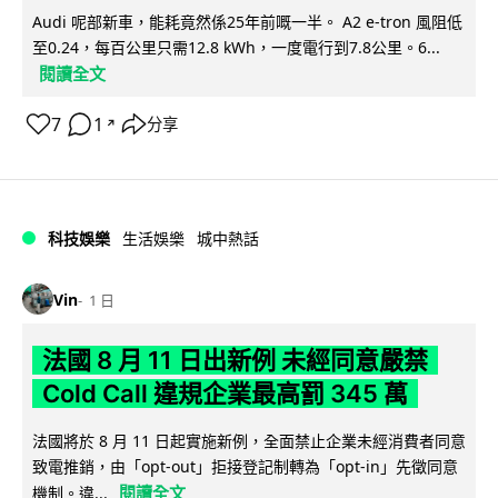
Audi 呢部新車，能耗竟然係25年前嘅一半。 A2 e-tron 風阻低
至0.24，每百公里只需12.8 kWh，一度電行到7.8公里。6...
閱讀全文
7
1
分享
↗
科技娛樂
生活娛樂
城中熱話
Vin
1 日
法國 8 月 11 日出新例 未經同意嚴禁
Cold Call 違規企業最高罰 345 萬
法國將於 8 月 11 日起實施新例，全面禁止企業未經消費者同意
致電推銷，由「opt-out」拒接登記制轉為「opt-in」先徵同意
閱讀全文
機制。違...