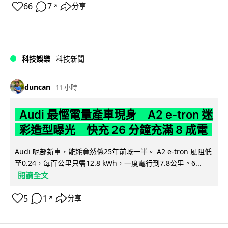
66
7
分享
↗
科技娛樂
科技新聞
duncan
11 小時
Audi 最慳電量產車現身 A2 e-tron 迷
彩造型曝光 快充 26 分鐘充滿 8 成電
Audi 呢部新車，能耗竟然係25年前嘅一半。 A2 e-tron 風阻低
至0.24，每百公里只需12.8 kWh，一度電行到7.8公里。6...
閱讀全文
5
1
分享
↗