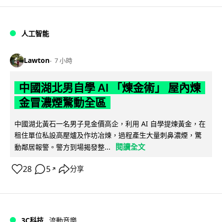
人工智能
Lawton
7 小時
中國湖北男自學 AI 「煉金術」 屋內煉
金冒濃煙驚動全區
中國湖北黃石一名男子見金價高企，利用 AI 自學提煉黃金，在
租住單位私設高壓爐及作坊冶煉，過程產生大量刺鼻濃煙，驚
閱讀全文
動鄰居報警。警方到場揭發整...
28
5
分享
↗
3C科技
流動音樂