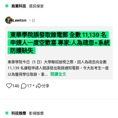
商業科技
資訊保安
Lawton
1 日
東華學院誤發取錄電郵 全數 11,139 名
申請人一度空歡喜 專家:人為疏忽+系統
防護缺失
東華學院今日（5 日）大學聯招放榜之際，因人為疏忽向全數
11,139 名課程申請人錯誤發出取錄通知電郵，令大批考生一度
閱讀全文
以為獲得學位取錄，事...
146
17
分享
↗
科技娛樂
影視娛樂