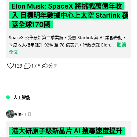
Elon Musk: SpaceX 將挑戰萬億年收
入 目標明年數據中心上太空 Starlink 覆
蓋全球170國
SpaceX 公佈最新第二季業績，受惠 Starlink 與 AI 業務帶動，
閱讀
季度收入按年飆升 92% 至 78 億美元。行政總裁 Elon...
全文
129
17
分享
↗
人工智能
Vin
1 日
港大研原子級新晶片 AI 搜尋速度提升