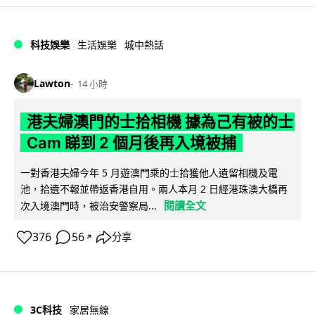
科技娛樂
生活娛樂
城中熱話
Lawton
14 小時
港夫婦澳門的士拾相機 據為己有被的士
Cam 睇到 2 個月後再入境被捕
一對香港夫婦今年 5 月遊澳門乘的士拾獲他人遺留相機及電
池，拾遺不報並帶返香港自用。兩人本月 2 日經港珠澳大橋再
閱讀全文
次入境澳門時，被治安警察局...
376
56
分享
↗
3C科技
家居無線