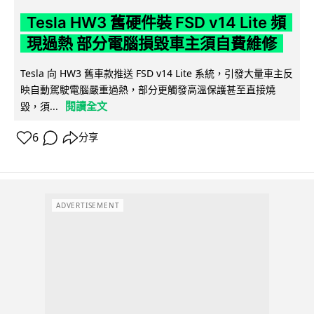
Tesla HW3 舊硬件裝 FSD v14 Lite 頻
現過熱 部分電腦損毀車主須自費維修
Tesla 向 HW3 舊車款推送 FSD v14 Lite 系統，引發大量車主反
映自動駕駛電腦嚴重過熱，部分更觸發高溫保護甚至直接燒
閱讀全文
毀，須...
6
分享
ADVERTISEMENT