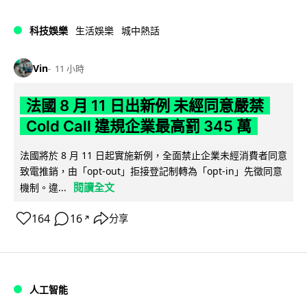
科技娛樂
生活娛樂
城中熱話
Vin
11 小時
法國 8 月 11 日出新例 未經同意嚴禁
Cold Call 違規企業最高罰 345 萬
法國將於 8 月 11 日起實施新例，全面禁止企業未經消費者同意
致電推銷，由「opt-out」拒接登記制轉為「opt-in」先徵同意
閱讀全文
機制。違...
164
16
分享
↗
人工智能