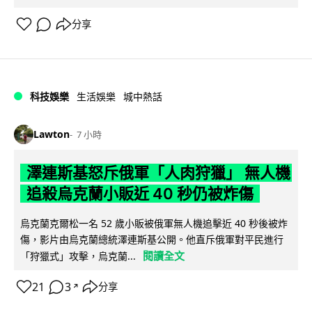
分享
科技娛樂
生活娛樂
城中熱話
Lawton
7 小時
澤連斯基怒斥俄軍「人肉狩獵」 無人機
追殺烏克蘭小販近 40 秒仍被炸傷
烏克蘭克爾松一名 52 歲小販被俄軍無人機追擊近 40 秒後被炸
傷，影片由烏克蘭總統澤連斯基公開。他直斥俄軍對平民進行
閱讀全文
「狩獵式」攻擊，烏克蘭...
21
3
分享
↗