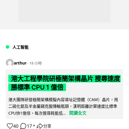
人工智能
arthur
18 小時
港大工程學院研極簡架構晶片 搜尋速度
勝標準 CPU 1 億倍
港大團隊研發極簡架構模擬內容尋址記憶體（CAM）晶片，用
二硫化鉬及半金屬銻克服傳輸瓶頸，漢明距離計算速度比標準
閱讀全文
CPU快1億倍，每次搜尋耗能低...
40
17
分享
↗