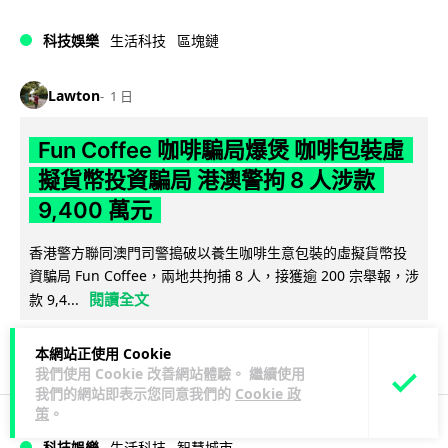
科技娛樂
生活科技
區塊鏈
Lawton
1 日
Fun Coffee 咖啡騙局爆煲 咖啡包裝虛
擬貨幣投資騙局 港澳警拘 8 人涉款
9,400 萬元
香港警方聯同澳門司警搗破以養生咖啡生意包裝的虛擬貨幣投
資騙局 Fun Coffee，兩地共拘捕 8 人，接獲逾 200 宗舉報，涉
閱讀全文
款 9,4...
118
9
分享
↗
本網站正使用 Cookie
我們使用 Cookie 改善網站體驗。 繼續使用
我們的網站即表示您同意我們的
Cookie 政
策
。
科技娛樂
生活科技
智慧城市