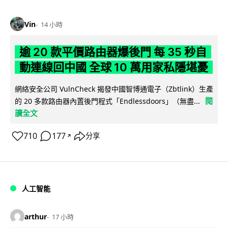
Vin
14 小時
逾 20 款平價路由器爆後門 每 35 秒自
動連線回中國 全球 10 萬用家私隱堪憂
網絡安全公司 VulnCheck 揭發中國智博通電子（Zbtlink）生產
閱
的 20 多款路由器內置後門程式「Endlessdoors」（無盡...
讀全文
710
177
分享
↗
人工智能
arthur
17 小時