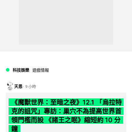
科技娛樂
遊戲情報
天恩
9 小時
《魔獸世界：至暗之夜》12.1 「烏拉特
克的詛咒」專訪：巢穴不為提高世界首
領門檻而設 《諸王之眠》縮短約 10 分
鐘