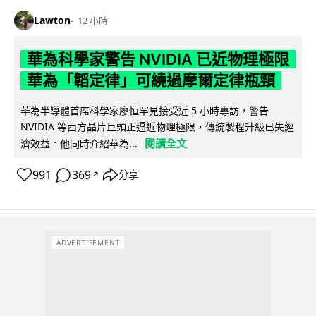
Lawton
12 小時
華為科學家警告 NVIDIA 已近物理極限
華為「韜定律」可繞過摩爾定律瓶頸
華為半導體首席科學家廖恒罕見接受近 5 小時專訪，警告
NVIDIA 等西方晶片巨頭正逼近物理極限，傳統製程升級已失經
閱讀全文
濟效益。他同時介紹華為...
991
369
分享
↗
ADVERTISEMENT