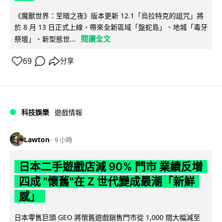
《魔獸世界：至暗之夜》版本更新 12.1「烏拉特克的詛咒」將
於 8 月 13 日正式上線，帶來全新區域「盤蛇島」、地城「毒牙
閱讀全文
祭壇」、新型態世...
69
分享
科技娛樂
遊戲情報
Lawton
9 小時
日本二手遊戲店減 90% 門市 業績反增
四成 "懷舊"在 Z 世代變成最潮「新鮮
感」
日本零售巨頭 GEO 將懷舊遊戲銷售門市從 1,000 間大幅減至