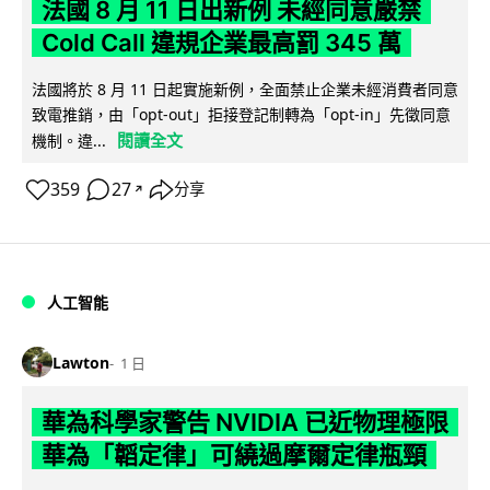
法國 8 月 11 日出新例 未經同意嚴禁
Cold Call 違規企業最高罰 345 萬
法國將於 8 月 11 日起實施新例，全面禁止企業未經消費者同意
致電推銷，由「opt-out」拒接登記制轉為「opt-in」先徵同意
閱讀全文
機制。違...
359
27
分享
↗
人工智能
Lawton
1 日
華為科學家警告 NVIDIA 已近物理極限
華為「韜定律」可繞過摩爾定律瓶頸