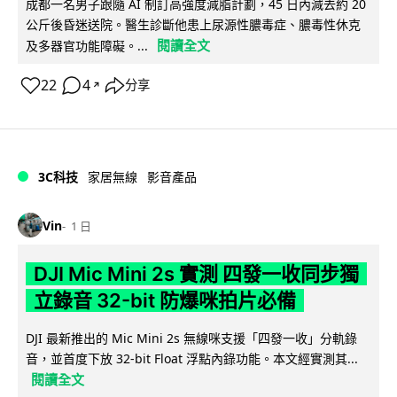
成都一名男子跟隨 AI 制訂高強度減脂計劃，45 日內減去約 20
公斤後昏迷送院。醫生診斷他患上尿源性膿毒症、膿毒性休克
閱讀全文
及多器官功能障礙。...
22
4
分享
↗
3C科技
家居無線
影音產品
Vin
1 日
DJI Mic Mini 2s 實測 四發一收同步獨
立錄音 32-bit 防爆咪拍片必備
DJI 最新推出的 Mic Mini 2s 無線咪支援「四發一收」分軌錄
音，並首度下放 32-bit Float 浮點內錄功能。本文經實測其...
閱讀全文