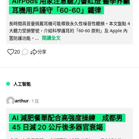
AirPods 用家注意聽力響紅燈 醫學界籲
耳機用戶謹守「60-60」鐵律
長時間高音量佩戴耳機可能導致永久性噪音性聽損。本文盤點 4
大聽力受損警號，介紹科學護耳的「60-60 原則」及 Apple 內
閱讀全文
置防護功能，...
20
分享
人工智能
arthur
1 日
AI 減肥餐單配合高強度操練 成都男
45 日減 20 公斤後多器官衰竭