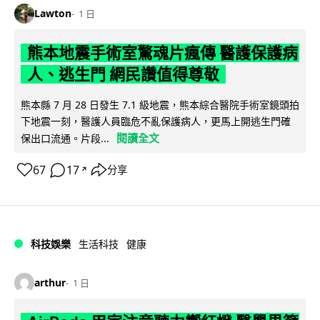
Lawton
1 日
熊本地震手術室驚魂片瘋傳 醫護保護病
人、逃生門 網民讚值得尊敬
熊本縣 7 月 28 日發生 7.1 級地震，熊本綜合醫院手術室鏡頭拍
下地震一刻，醫護人員臨危不亂保護病人，更馬上開逃生門確
閱讀全文
保出口流通。片段...
67
17
分享
↗
科技娛樂
生活科技
健康
arthur
1 日