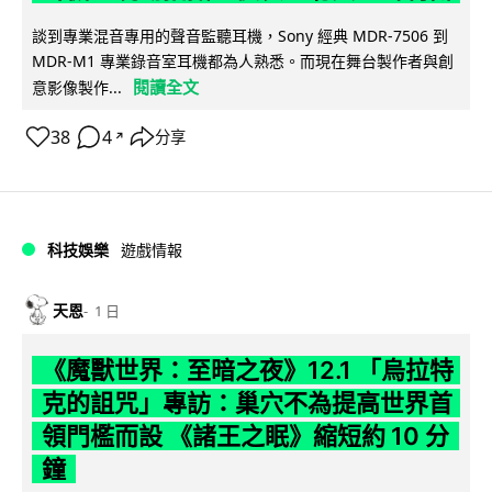
談到專業混音專用的聲音監聽耳機，Sony 經典 MDR-7506 到
MDR-M1 專業錄音室耳機都為人熟悉。而現在舞台製作者與創
閱讀全文
意影像製作...
38
4
分享
↗
科技娛樂
遊戲情報
天恩
1 日
《魔獸世界：至暗之夜》12.1 「烏拉特
克的詛咒」專訪：巢穴不為提高世界首
領門檻而設 《諸王之眠》縮短約 10 分
鐘