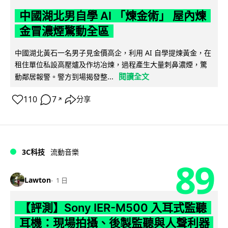
中國湖北男自學 AI 「煉金術」 屋內煉
金冒濃煙驚動全區
中國湖北黃石一名男子見金價高企，利用 AI 自學提煉黃金，在
租住單位私設高壓爐及作坊冶煉，過程產生大量刺鼻濃煙，驚
閱讀全文
動鄰居報警。警方到場揭發整...
110
7
分享
↗
3C科技
流動音樂
89
Lawton
1 日
【評測】Sony IER-M500 入耳式監聽
耳機：現場拍攝、後製監聽與人聲利器