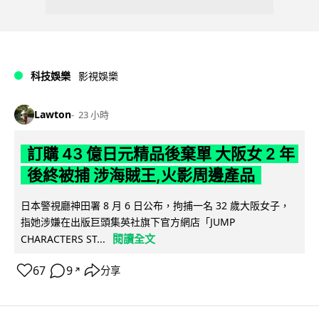
科技娛樂
影視娛樂
Lawton
23 小時
訂購 43 億日元精品後棄單 大阪女 2 年
後終被捕 涉海賊王,火影周邊產品
日本警視廳神田署 8 月 6 日公布，拘捕一名 32 歲大阪女子，
指她涉嫌在出版巨頭集英社旗下官方網店「JUMP
閱讀全文
CHARACTERS ST...
67
9
分享
↗