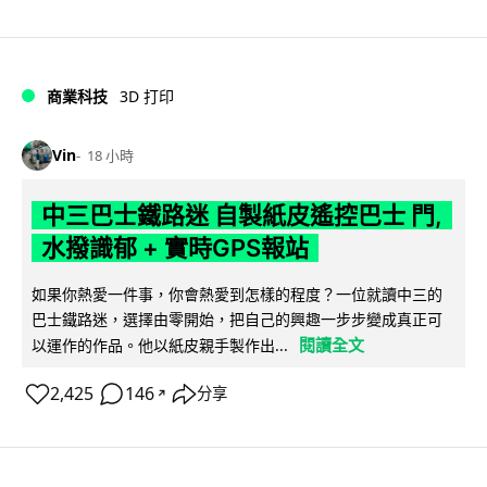
商業科技
3D 打印
Vin
18 小時
中三巴士鐵路迷 自製紙皮遙控巴士 門,
水撥識郁 + 實時GPS報站
如果你熱愛一件事，你會熱愛到怎樣的程度？一位就讀中三的
巴士鐵路迷，選擇由零開始，把自己的興趣一步步變成真正可
閱讀全文
以運作的作品。他以紙皮親手製作出...
2,425
146
分享
↗