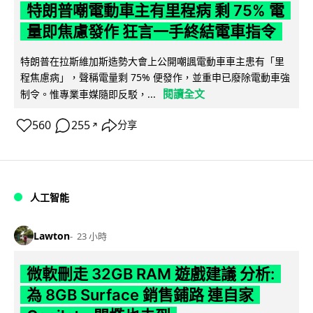
特朗普嘲電動車主有里程病 剩 75% 電
量即焦慮發作 狂言一手終結電車指令
特朗普在拉斯維加斯造勢大會上公開嘲諷電動車車主患有「里
程焦慮病」，聲稱電量剩 75% 便發作，並重申已廢除電動車強
閱讀全文
制令。惟專業車媒隨即反駁，...
560
255
分享
↗
人工智能
Lawton
23 小時
微軟刪走 32GB RAM 遊戲建議 分析:
為 8GB Surface 銷售鋪路 連自家