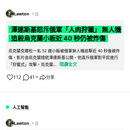
Lawton
1 日
澤連斯基怒斥俄軍「人肉狩獵」 無人機
追殺烏克蘭小販近 40 秒仍被炸傷
烏克蘭克爾松一名 52 歲小販被俄軍無人機追擊近 40 秒後被炸
傷，影片由烏克蘭總統澤連斯基公開。他直斥俄軍對平民進行
閱讀全文
「狩獵式」攻擊，烏克蘭...
112
41
分享
↗
人工智能
Lawton
1 日