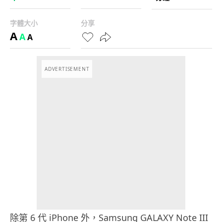
字體大小
分享
A
A
A
ADVERTISEMENT
除第 6 代 iPhone 外，Samsung GALAXY Note III