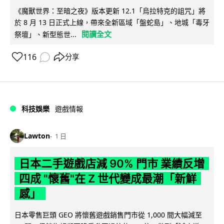
《魔獸世界：至暗之夜》版本更新 12.1「烏拉特克的詛咒」將
於 8 月 13 日正式上線，帶來全新區域「盤蛇島」、地城「毒牙
閱讀全文
祭壇」、新型態世...
116
分享
科技娛樂
遊戲情報
Lawton
1 日
日本二手遊戲店減 90% 門市 業績反增
四成 "懷舊"在 Z 世代變成最潮「新鮮
感」
日本零售巨頭 GEO 將懷舊遊戲銷售門市從 1,000 間大幅減至