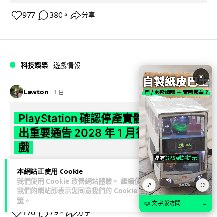
977
380
分享
↗
科技娛樂
遊戲情報
×
Lawton
1 日
PlayStation 確認停產實體光碟 包裝印
出重要通告 2028 年 1 月後不出光碟遊
戲
Sony 已在 PS5 主機包裝加貼提示貼紙，重申官方 7 月已公布
本網站正使用 Cookie
計劃：2028 年 1 月起停產新遊戲實體光碟。分析師預期 PS6
我們使用 Cookie 改善網站體驗。 繼續使用
🎵
⛶
閱讀全文
我們的網站即表示您同意我們的
Cookie 政
因此...
策
。
📖 文字版訪問
→
176
79
分享
↗