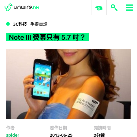
WWDC 2026
GenAI 與雲端科技專區
ERP 與商業 AI
Note III 熒幕只有 5.7 吋？
3C科技
手提電話
Note III 熒幕只有 5.7 吋？
作者
發佈日期
閱讀時間
spider
2013-06-25
2分鐘