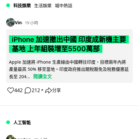
科技娛樂
生活娛樂
城中熱話
Vin
19 小時
iPhone 加速撤出中國 印度成新機主要
基地 上年組裝增至5500萬部
Apple 加速將 iPhone 生產線由中國轉往印度，目標兩年內將
產量最高 50% 移至當地。印度政府推出關稅豁免及稅務優惠延
閱讀全文
長至 204...
442
212
分享
↗
人工智能