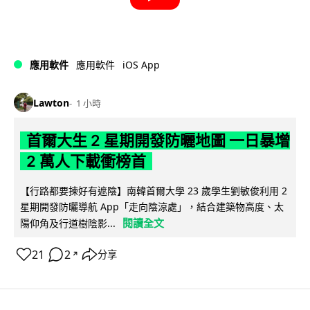
iOS App
應用軟件
應用軟件
Lawton
1 小時
首爾大生 2 星期開發防曬地圖 一日暴增
2 萬人下載衝榜首
【行路都要揀好有遮陰】南韓首爾大學 23 歲學生劉敏俊利用 2
星期開發防曬導航 App「走向陰涼處」，結合建築物高度、太
閱讀全文
陽仰角及行道樹陰影...
21
2
分享
↗