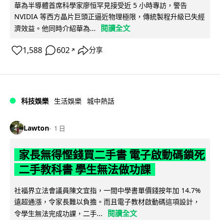
華為半導體首席科學家廖恒罕見接受近 5 小時專訪，警告
NVIDIA 等西方晶片巨頭正逼近物理極限，傳統製程升級已失經
閱讀全文
濟效益。他同時介紹華為...
1,588
602
分享
↗
科技娛樂
生活娛樂
城中熱話
Lawton
1 日
家長無得慳錢買二手書 電子啟動碼鎖死
二手教科書 學生無法做功課
社福界立法會議員陳文宜指，一間中學書單價錢按年加 14.7%
遠超通漲，令家長難以負擔。而且電子教材啟動碼這項設計，
閱讀全文
令學生無法完成功課，二手...