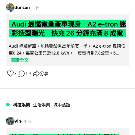
duncan
1 日
Audi 最慳電量產車現身 A2 e-tron 迷
彩造型曝光 快充 26 分鐘充滿 8 成電
Audi 呢部新車，能耗竟然係25年前嘅一半。 A2 e-tron 風阻低
至0.24，每百公里只需12.8 kWh，一度電行到7.8公里。6...
閱讀全文
7
1
分享
↗
科技娛樂
生活娛樂
城中熱話
Vin
1 日