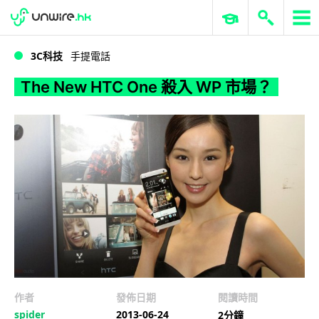
WWDC 2026
GenAI 與雲端科技專區
ERP 與商業 AI
The New HTC One 殺入 WP 市場？
3C科技
手提電話
The New HTC One 殺入 WP 市場？
作者
發佈日期
閱讀時間
spider
2013-06-24
2分鐘