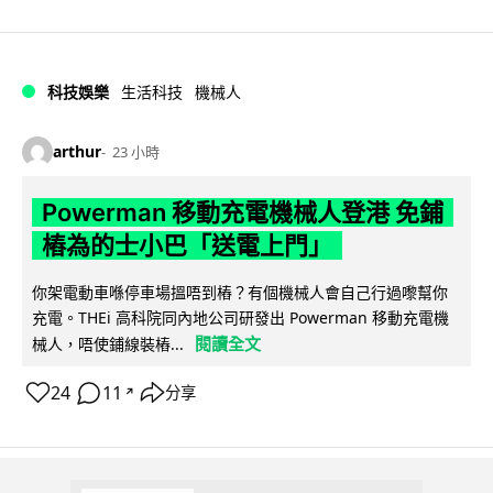
科技娛樂
生活科技
機械人
arthur
23 小時
Powerman 移動充電機械人登港 免鋪
樁為的士小巴「送電上門」
你架電動車喺停車場搵唔到樁？有個機械人會自己行過嚟幫你
充電。THEi 高科院同內地公司研發出 Powerman 移動充電機
閱讀全文
械人，唔使鋪線裝樁...
24
11
分享
↗