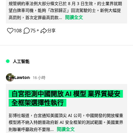
規管網約車法例大部分條文已於 8 月 3 日生效，的士業界就期
望白牌車司機，能夠「改邪歸正」回流駕駛的士。新例大幅提
閱讀全文
高罰則，首次定罪最高罰款...
108
75
分享
↗
人工智能
Lawton
16 小時
白宮拒測中國開放 AI 模型 業界質疑安
全框架選擇性執行
彭博社報道，白宮通知美國頂尖 AI 公司，中國開發的開放權重
模型將不納入特朗普政府新 AI 安全框架的測試範圍。美國業界
閱讀全文
則聯署呼籲政府不要限...