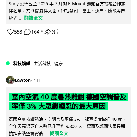
Sony 公佈截至 2026 年 7 月的 E-Mount 鏡頭官方授權合作夥
伴名單，共 9 間夥伴入圍，包括蔡司、富士、適馬、騰龍等傳
閱讀全文
統光...
553
164
分享
↗
科技娛樂
生活科技
健康
Lawton
1 日
室內空氣 40 度暑熱難耐 德國空調普及
率僅 3% 大眾繼續忍的最大原因
德國今夏持續熱浪，空調普及率僅 3%，課室溫度逼近 40 度，
全年因高溫死亡人數已升至約 9,800 人。德國及鄰國法國長期
閱讀全文
抗拒安裝空調背後...