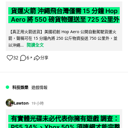
貨運火箭 沖繩飛台灣僅需 15 分鐘 Hop
Aero 將 550 磅貨物運送至 725 公里外
【真正用火箭送貨】美國初創 Hop Aero 公開自動駕駛貨運火
箭，聲稱可在 15 分鐘內將 250 公斤物資投送 750 公里外，並
閱讀全文
以沖繩...
32
6
分享
↗
科技娛樂
遊戲情報
Lawton
19 小時
有實體光碟未必代表你擁有遊戲 調查：
PS5 34%、Xbox 50% 須連網才能完整