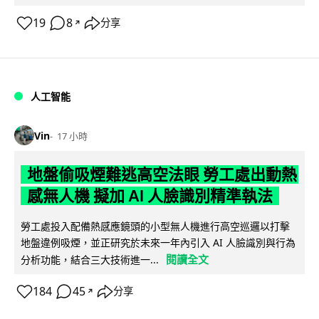
19
8
分享
↗
人工智能
Vin
17 小時
地盤偷吸煙難逃高空法眼 勞工處出動熱
感無人機 擬加 AI 人臉識別精準執法
勞工處投入配備熱感應鏡頭的小型無人機進行高空巡邏以打擊
地盤違例吸煙，並正研究於未來一年內引入 AI 人臉識別與行為
閱讀全文
分析功能，結合三大技術進一...
184
45
分享
↗