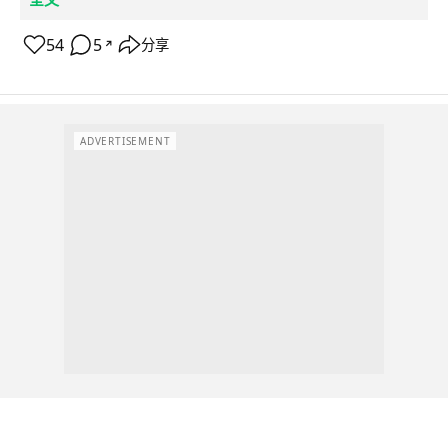
54
5
分享
↗
ADVERTISEMENT