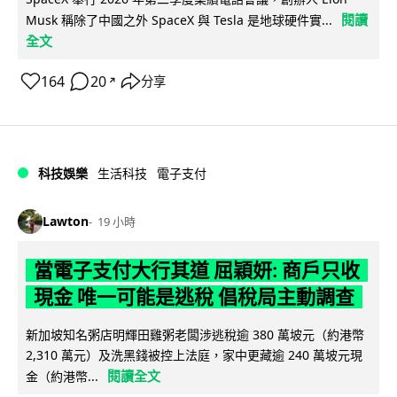
閱讀
Musk 稱除了中國之外 SpaceX 與 Tesla 是地球硬件實...
全文
164
20
分享
↗
科技娛樂
生活科技
電子支付
Lawton
19 小時
當電子支付大行其道 屈穎妍: 商戶只收
現金 唯一可能是逃稅 倡稅局主動調查
新加坡知名粥店明輝田雞粥老闆涉逃稅逾 380 萬坡元（約港幣
2,310 萬元）及洗黑錢被控上法庭，家中更藏逾 240 萬坡元現
閱讀全文
金（約港幣...