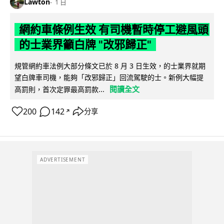
Lawton
1 日
網約車條例生效 有司機暫時停工避風頭
的士業界籲白牌 "改邪歸正"
規管網約車法例大部分條文已於 8 月 3 日生效，的士業界就期
望白牌車司機，能夠「改邪歸正」回流駕駛的士。新例大幅提
閱讀全文
高罰則，首次定罪最高罰款...
200
142
分享
↗
ADVERTISEMENT