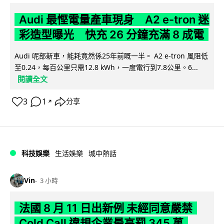
Audi 最慳電量產車現身 A2 e-tron 迷
彩造型曝光 快充 26 分鐘充滿 8 成電
Audi 呢部新車，能耗竟然係25年前嘅一半。 A2 e-tron 風阻低
至0.24，每百公里只需12.8 kWh，一度電行到7.8公里。6...
閱讀全文
3
1
分享
↗
科技娛樂
生活娛樂
城中熱話
Vin
3 小時
法國 8 月 11 日出新例 未經同意嚴禁
Cold Call 違規企業最高罰 345 萬