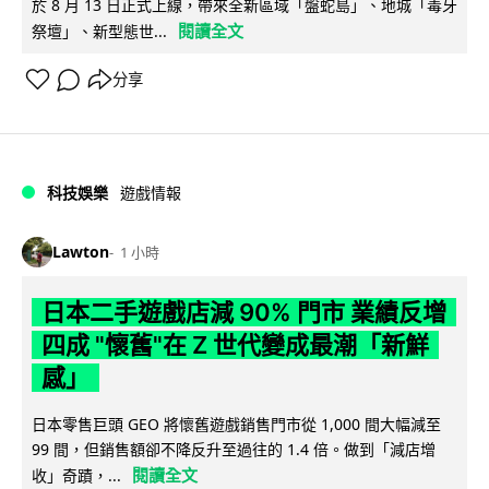
於 8 月 13 日正式上線，帶來全新區域「盤蛇島」、地城「毒牙
閱讀全文
祭壇」、新型態世...
分享
科技娛樂
遊戲情報
Lawton
1 小時
日本二手遊戲店減 90% 門市 業績反增
四成 "懷舊"在 Z 世代變成最潮「新鮮
感」
日本零售巨頭 GEO 將懷舊遊戲銷售門市從 1,000 間大幅減至
99 間，但銷售額卻不降反升至過往的 1.4 倍。做到「減店增
閱讀全文
收」奇蹟，...