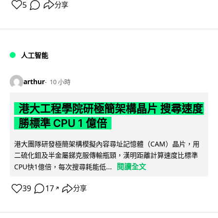
5
分享
人工智能
arthur
10 小時
港大工程學院研極簡架構晶片 搜尋速度
勝標準 CPU 1 億倍
港大團隊研發極簡架構模擬內容尋址記憶體（CAM）晶片，用
二硫化鉬及半金屬銻克服傳輸瓶頸，漢明距離計算速度比標準
閱讀全文
CPU快1億倍，每次搜尋耗能低...
39
17
分享
↗