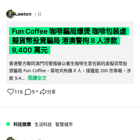
Lawton
1 日
Fun Coffee 咖啡騙局爆煲 咖啡包裝虛
擬貨幣投資騙局 港澳警拘 8 人涉款
9,400 萬元
香港警方聯同澳門司警搗破以養生咖啡生意包裝的虛擬貨幣投
資騙局 Fun Coffee，兩地共拘捕 8 人，接獲逾 200 宗舉報，涉
閱讀全文
款 9,4...
116
9
分享
↗
科技娛樂
生活科技
智慧城市