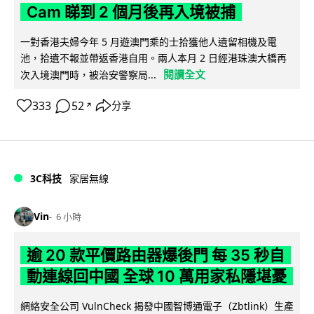
Cam 睇到 2 個月後再入境被捕
一對香港夫婦今年 5 月遊澳門乘的士拾獲他人遺留相機及電
池，拾遺不報並帶返香港自用。兩人本月 2 日經港珠澳大橋再
閱讀全文
次入境澳門時，被治安警察局...
333
52
分享
↗
3C科技
家居無線
Vin
6 小時
逾 20 款平價路由器爆後門 每 35 秒自
動連線回中國 全球 10 萬用家私隱堪憂
網絡安全公司 VulnCheck 揭發中國智博通電子（Zbtlink）生產