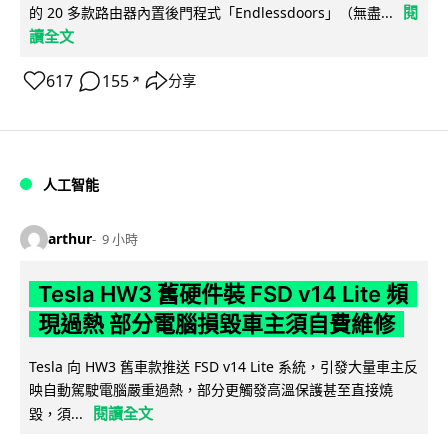
閱
的 20 多款路由器內置後門程式「Endlessdoors」（無盡...
讀全文
617
155
分享
↗
人工智能
arthur
9 小時
Tesla HW3 舊硬件裝 FSD v14 Lite 頻
現過熱 部分電腦損毀車主須自費維修
Tesla 向 HW3 舊車款推送 FSD v14 Lite 系統，引發大量車主反
映自動駕駛電腦嚴重過熱，部分更觸發高溫保護甚至直接燒
閱讀全文
毀，須...