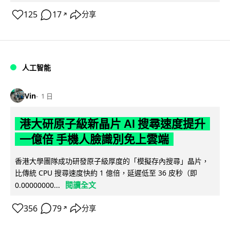
125
17
分享
↗
人工智能
Vin
1 日
港大研原子級新晶片 AI 搜尋速度提升
一億倍 手機人臉識別免上雲端
香港大學團隊成功研發原子級厚度的「模擬存內搜尋」晶片，
比傳統 CPU 搜尋速度快約 1 億倍，延遲低至 36 皮秒（即
閱讀全文
0.00000000...
356
79
分享
↗