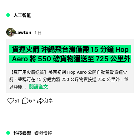
人工智能
Lawton
1 日
貨運火箭 沖繩飛台灣僅需 15 分鐘 Hop
Aero 將 550 磅貨物運送至 725 公里外
【真正用火箭送貨】美國初創 Hop Aero 公開自動駕駛貨運火
箭，聲稱可在 15 分鐘內將 250 公斤物資投送 750 公里外，並
閱讀全文
以沖繩...
51
6
分享
↗
科技娛樂
遊戲情報