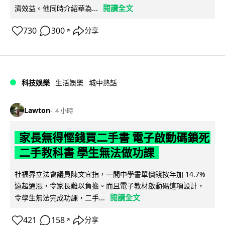
閱讀全文
濟效益。他同時介紹華為...
730
300
分享
↗
科技娛樂
生活娛樂
城中熱話
Lawton
4 小時
家長無得慳錢買二手書 電子啟動碼鎖死
二手教科書 學生無法做功課
社福界立法會議員陳文宜指，一間中學書單價錢按年加 14.7%
遠超通漲，令家長難以負擔。而且電子教材啟動碼這項設計，
閱讀全文
令學生無法完成功課，二手...
421
158
分享
↗