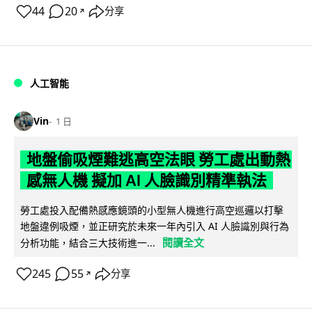
44
20
分享
↗
人工智能
Vin
1 日
地盤偷吸煙難逃高空法眼 勞工處出動熱
感無人機 擬加 AI 人臉識別精準執法
勞工處投入配備熱感應鏡頭的小型無人機進行高空巡邏以打擊
地盤違例吸煙，並正研究於未來一年內引入 AI 人臉識別與行為
閱讀全文
分析功能，結合三大技術進一...
245
55
分享
↗