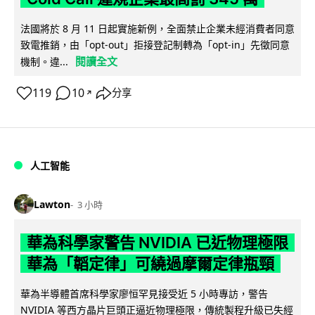
法國將於 8 月 11 日起實施新例，全面禁止企業未經消費者同意
致電推銷，由「opt-out」拒接登記制轉為「opt-in」先徵同意
閱讀全文
機制。違...
119
10
分享
↗
人工智能
Lawton
3 小時
華為科學家警告 NVIDIA 已近物理極限
華為「韜定律」可繞過摩爾定律瓶頸
華為半導體首席科學家廖恒罕見接受近 5 小時專訪，警告
NVIDIA 等西方晶片巨頭正逼近物理極限，傳統製程升級已失經