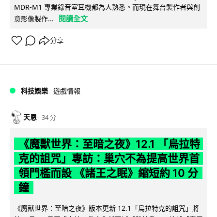
MDR-M1 專業錄音室耳機都為人熟悉。而現在舞台製作者與創
閱讀全文
意影像製作...
分享
科技娛樂
遊戲情報
天恩
34 分
《魔獸世界：至暗之夜》12.1 「烏拉特
克的詛咒」專訪：巢穴不為提高世界首
領門檻而設 《諸王之眠》縮短約 10 分
鐘
《魔獸世界：至暗之夜》版本更新 12.1「烏拉特克的詛咒」將