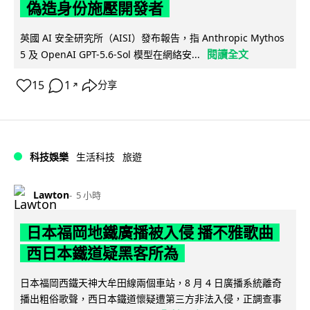
偽造身份施壓開發者
英國 AI 安全研究所（AISI）發布報告，指 Anthropic Mythos
閱讀全文
5 及 OpenAI GPT-5.6-Sol 模型在網絡安...
15
1
分享
↗
科技娛樂
生活科技
旅遊
Lawton
5 小時
日本福岡地鐵廣播被入侵 播不雅歌曲
西日本鐵道疑黑客所為
日本福岡西鐵天神大牟田線兩個車站，8 月 4 日廣播系統離奇
播出粗俗歌聲，西日本鐵道懷疑遭第三方非法入侵，正調查事