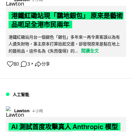
港鐵紅磡站現「黐地銀包」 原來是藝術
品呃足全港市民兩年
港鐵紅磡站月台一個銀色「銀包」多年來一再令乘客誤以為有
人遺失財物，事主原本打算拾起交還，卻發現原來是黏在地上
閱讀全文
的藝術品。這件名為《失而復得》的...
80
3
分享
↗
人工智能
Lawton
4 小時
AI 測試首度攻擊真人 Anthropic 模型