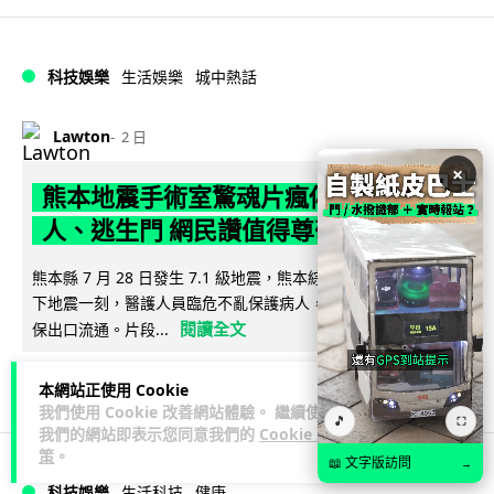
科技娛樂
生活娛樂
城中熱話
Lawton
2 日
×
熊本地震手術室驚魂片瘋傳 醫護保護病
人、逃生門 網民讚值得尊敬
熊本縣 7 月 28 日發生 7.1 級地震，熊本綜合醫院手術室鏡頭拍
下地震一刻，醫護人員臨危不亂保護病人，更馬上開逃生門確
閱讀全文
保出口流通。片段...
71
23
分享
↗
本網站正使用 Cookie
我們使用 Cookie 改善網站體驗。 繼續使用
🎵
⛶
我們的網站即表示您同意我們的
Cookie 政
策
。
📖 文字版訪問
→
科技娛樂
生活科技
健康