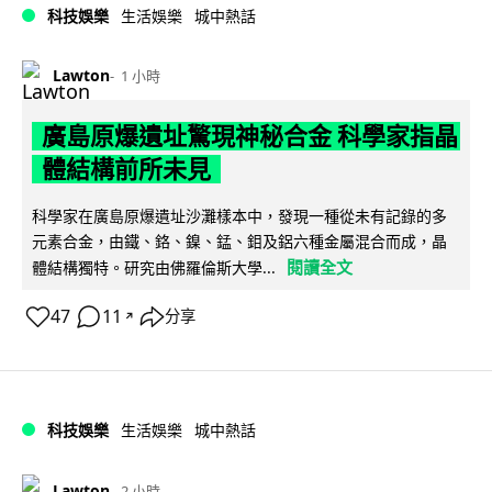
科技娛樂
生活娛樂
城中熱話
Lawton
1 小時
廣島原爆遺址驚現神秘合金 科學家指晶
體結構前所未見
科學家在廣島原爆遺址沙灘樣本中，發現一種從未有記錄的多
元素合金，由鐵、鉻、鎳、錳、鉬及鋁六種金屬混合而成，晶
閱讀全文
體結構獨特。研究由佛羅倫斯大學...
47
11
分享
↗
科技娛樂
生活娛樂
城中熱話
Lawton
2 小時