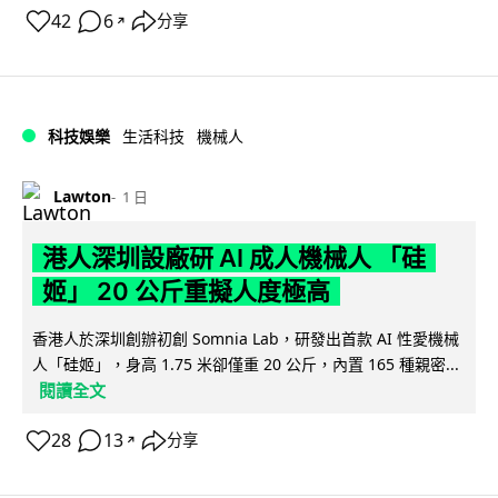
42
6
分享
↗
科技娛樂
生活科技
機械人
Lawton
1 日
港人深圳設廠研 AI 成人機械人 「硅
姬」 20 公斤重擬人度極高
香港人於深圳創辦初創 Somnia Lab，研發出首款 AI 性愛機械
人「硅姬」，身高 1.75 米卻僅重 20 公斤，內置 165 種親密...
閱讀全文
28
13
分享
↗