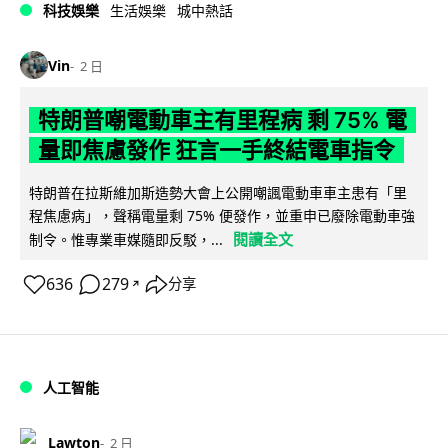
科技娛樂
生活娛樂
城中熱話
Vin
2 日
特朗普嘲電動車主有里程病 剩 75% 電
量即焦慮發作 狂言一手終結電車指令
特朗普在拉斯維加斯造勢大會上公開嘲諷電動車車主患有「里
程焦慮病」，聲稱電量剩 75% 便發作，並重申已廢除電動車強
閱讀全文
制令。惟專業車媒隨即反駁，...
636
279
分享
↗
人工智能
Lawton
2 日