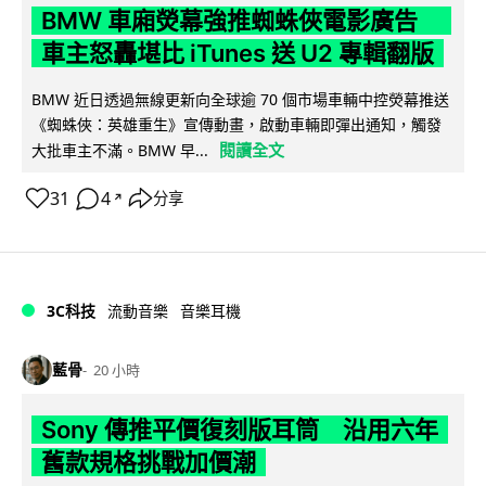
BMW 車廂熒幕強推蜘蛛俠電影廣告
車主怒轟堪比 iTunes 送 U2 專輯翻版
BMW 近日透過無線更新向全球逾 70 個市場車輛中控熒幕推送
《蜘蛛俠：英雄重生》宣傳動畫，啟動車輛即彈出通知，觸發
閱讀全文
大批車主不滿。BMW 早...
31
4
分享
↗
3C科技
流動音樂
音樂耳機
藍骨
20 小時
Sony 傳推平價復刻版耳筒 沿用六年
舊款規格挑戰加價潮