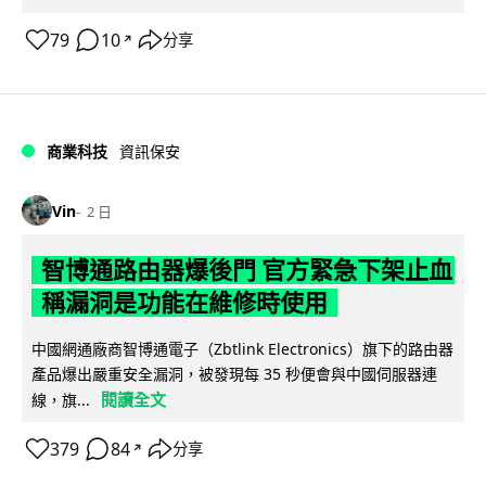
79
10
分享
↗
商業科技
資訊保安
Vin
2 日
智博通路由器爆後門 官方緊急下架止血
稱漏洞是功能在維修時使用
中國網通廠商智博通電子（Zbtlink Electronics）旗下的路由器
產品爆出嚴重安全漏洞，被發現每 35 秒便會與中國伺服器連
閱讀全文
線，旗...
379
84
分享
↗