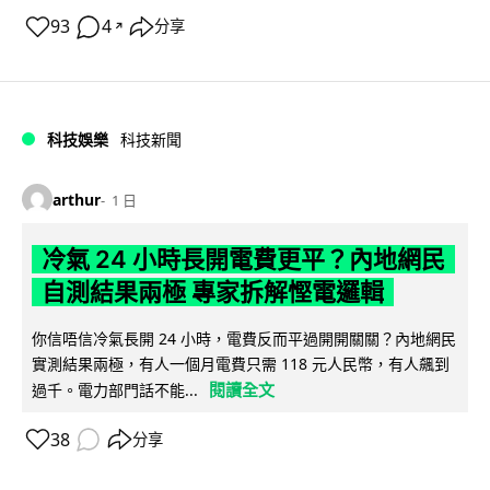
93
4
分享
↗
科技娛樂
科技新聞
arthur
1 日
冷氣 24 小時長開電費更平？內地網民
自測結果兩極 專家拆解慳電邏輯
你信唔信冷氣長開 24 小時，電費反而平過開開關關？內地網民
實測結果兩極，有人一個月電費只需 118 元人民幣，有人飆到
閱讀全文
過千。電力部門話不能...
38
分享