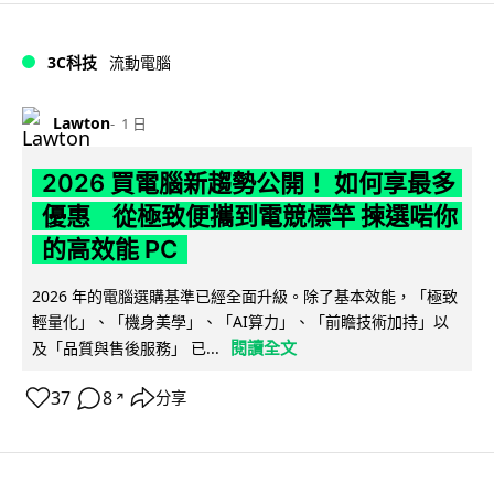
3C科技
流動電腦
Lawton
1 日
2026 買電腦新趨勢公開！ 如何享最多
優惠 從極致便攜到電競標竿 揀選啱你
的高效能 PC
2026 年的電腦選購基準已經全面升級。除了基本效能，「極致
輕量化」、「機身美學」、「AI算力」、「前瞻技術加持」以
閱讀全文
及「品質與售後服務」 已...
37
8
分享
↗