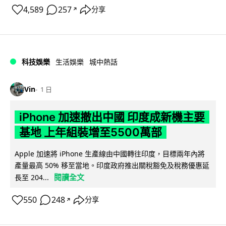
4,589
257
分享
↗
科技娛樂
生活娛樂
城中熱話
Vin
1 日
iPhone 加速撤出中國 印度成新機主要
基地 上年組裝增至5500萬部
Apple 加速將 iPhone 生產線由中國轉往印度，目標兩年內將
產量最高 50% 移至當地。印度政府推出關稅豁免及稅務優惠延
閱讀全文
長至 204...
550
248
分享
↗