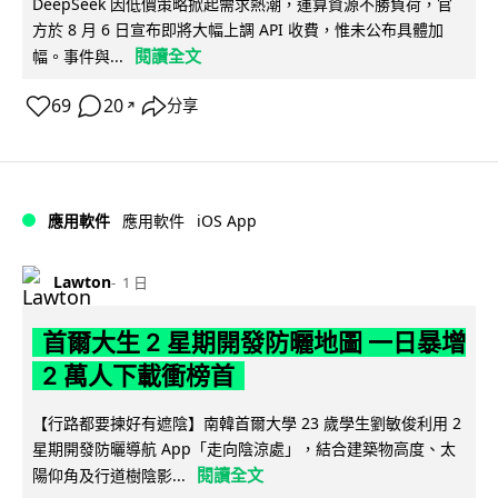
DeepSeek 因低價策略掀起需求熱潮，運算資源不勝負荷，官
方於 8 月 6 日宣布即將大幅上調 API 收費，惟未公布具體加
閱讀全文
幅。事件與...
69
20
分享
↗
iOS App
應用軟件
應用軟件
Lawton
1 日
首爾大生 2 星期開發防曬地圖 一日暴增
2 萬人下載衝榜首
【行路都要揀好有遮陰】南韓首爾大學 23 歲學生劉敏俊利用 2
星期開發防曬導航 App「走向陰涼處」，結合建築物高度、太
閱讀全文
陽仰角及行道樹陰影...