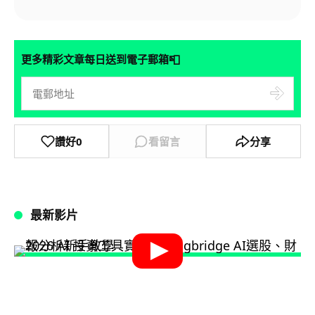
📮
更多精彩文章每日送到電子郵箱
讚好
0
看留言
分享
最新影片