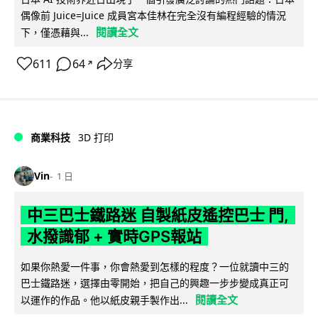
偶像前 Juice=Juice 成員宮本佳林在完全沒有編程經驗的情況
閱讀全文
下，僅憑藉與...
611
64
分享
↗
商業科技
3D 打印
Vin
1 日
中三巴士鐵路迷 自製紙皮遙控巴士 門,
水撥識郁 + 實時GPS報站
如果你熱愛一件事，你會熱愛到怎樣的程度？一位就讀中三的
巴士鐵路迷，選擇由零開始，把自己的興趣一步步變成真正可
閱讀全文
以運作的作品。他以紙皮親手製作出...