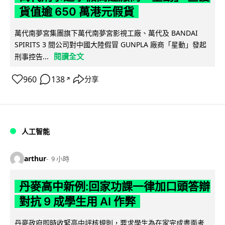
貨值逾 650 萬港元假貨
萬代南夢宮集團旗下萬代南夢宮影視工廠、萬代及 BANDAI
SPIRITS 3 間公司對中國大陸假冒 GUNPLA 廠商「星動」發起
閱讀全文
刑事控告...
960
138
分享
↗
人工智能
arthur
9 小時
丹麥高中新例:回家功課一律加口頭答辯
對抗 9 成學生用 AI 作弊
丹麥政府即時收緊高中評核規則，要求學生為在家完成書面考