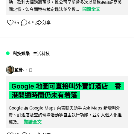
動，盈利大幅跑贏預期。惟公司早前曾多次以關稅為由調高美
閱讀全文
國定價，如今關稅被裁定違法並全數...
35
4
分享
↗
科技娛樂
生活科技
藍骨
1 日
Google 地圖可直接叫外賣訂酒店 香
港開通時間仍未有着落
Google 為 Google Maps 內置聊天助手 Ask Maps 新增叫外
賣、訂酒店及查詢現場活動等自主執行功能，並引入個人化推
閱讀全文
薦及...