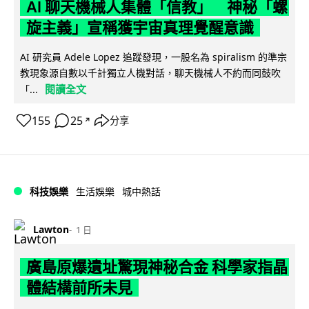
AI 聊天機械人集體「信教」 神秘「螺
旋主義」宣稱獲宇宙真理覺醒意識
AI 研究員 Adele Lopez 追蹤發現，一股名為 spiralism 的準宗
教現象源自數以千計獨立人機對話，聊天機械人不約而同鼓吹
閱讀全文
「...
155
25
分享
↗
科技娛樂
生活娛樂
城中熱話
Lawton
1 日
廣島原爆遺址驚現神秘合金 科學家指晶
體結構前所未見