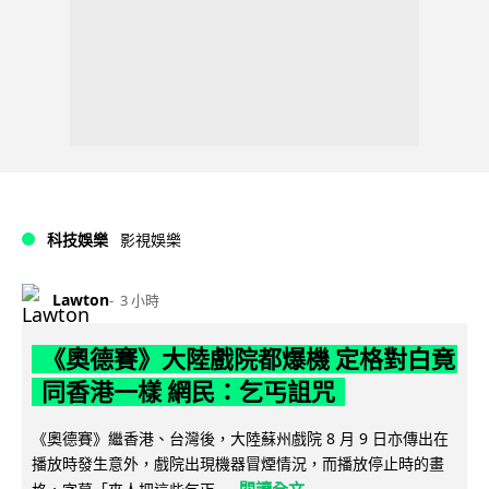
科技娛樂
影視娛樂
Lawton
3 小時
《奧德賽》大陸戲院都爆機 定格對白竟
同香港一樣 網民：乞丐詛咒
《奧德賽》繼香港、台灣後，大陸蘇州戲院 8 月 9 日亦傳出在
播放時發生意外，戲院出現機器冒煙情況，而播放停止時的畫