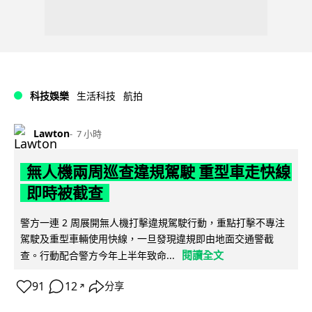
科技娛樂
生活科技
航拍
Lawton
7 小時
無人機兩周巡查違規駕駛 重型車走快線
即時被截查
警方一連 2 周展開無人機打擊違規駕駛行動，重點打擊不專注
駕駛及重型車輛使用快線，一旦發現違規即由地面交通警截
閱讀全文
查。行動配合警方今年上半年致命...
91
12
分享
↗