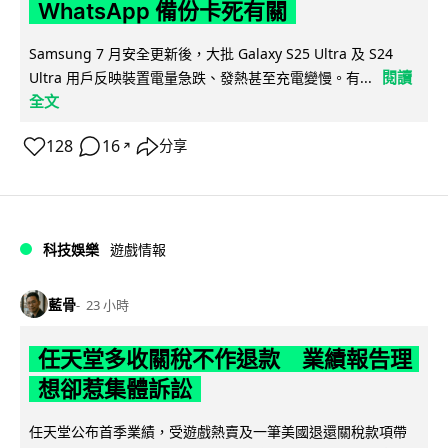
WhatsApp 備份卡死有關
Samsung 7 月安全更新後，大批 Galaxy S25 Ultra 及 S24
閱讀
Ultra 用戶反映裝置電量急跌、發熱甚至充電變慢。有...
全文
128
16
分享
↗
科技娛樂
遊戲情報
藍骨
23 小時
任天堂多收關稅不作退款 業績報告理
想卻惹集體訴訟
任天堂公布首季業績，受遊戲熱賣及一筆美國退還關稅款項帶