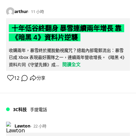
arthur
11 小時
十年低谷終翻身 暴雪連續兩年增長 靠
《暗黑 4》資料片逆襲
收購兩年，暴雪終於擺脫動視魔咒？總裁內部電郵流出：暴雪
已成 Xbox 表現最好團隊之一，連續兩年營收增長。《暗黑 4》
閱讀全文
資料片同《守望先鋒》成...
12
分享
3C科技
手提電話
Lawton
22 小時