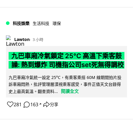
科技娛樂
生活科技
環保
Lawton
3 小時
九巴車廂冷氣鎖定 25°C 高溫下乘客鼓
譟: 熱到爆炸 司機指公司set死無得調校
九巴車廂冷氣統一設定 25°C，有乘客乘搭 60M 線期間拍片投
訴車廂悶熱，批評管理層漠視乘客感受，事件正值天文台錄得
閱讀全文
史上最高氣溫。翻查資料...
281
163
分享
↗