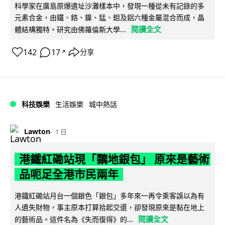
科學家在廣島原爆遺址沙灘樣本中，發現一種從未有記錄的多
元素合金，由鐵、鉻、鎳、錳、鉬及鋁六種金屬混合而成，晶
閱讀全文
體結構獨特。研究由佛羅倫斯大學...
142
17
分享
↗
科技娛樂
生活娛樂
城中熱話
Lawton
1 日
港鐵紅磡站現「黐地銀包」 原來是藝術
品呃足全港市民兩年
港鐵紅磡站月台一個銀色「銀包」多年來一再令乘客誤以為有
人遺失財物，事主原本打算拾起交還，卻發現原來是黏在地上
閱讀全文
的藝術品。這件名為《失而復得》的...