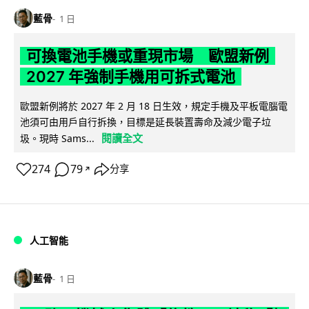
藍骨
1 日
可換電池手機或重現市場 歐盟新例
2027 年強制手機用可拆式電池
歐盟新例將於 2027 年 2 月 18 日生效，規定手機及平板電腦電
池須可由用戶自行拆換，目標是延長裝置壽命及減少電子垃
閱讀全文
圾。現時 Sams...
274
79
分享
↗
人工智能
藍骨
1 日