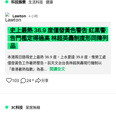
科技娛樂
生活科技
健康
Lawton
4 小時
史上最熱 36.9 度僅發黃色警告 紅黑警
告門檻定得過高 林超英轟制度形同陳列
品
本港周日錄得史上最熱 36.9 度，上水更達 39.8 度，惟勞工處
僅發黃色工作暑熱警告。前天文台台長林超英轟現行機制以
閱讀全文
「香港暑熱指數」為基...
103
24
分享
↗
3C科技
家居無線