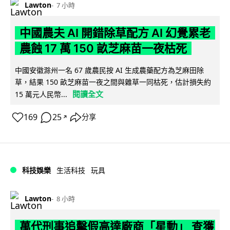
Lawton
7 小時
中國農夫 AI 開錯除草配方 AI 幻覺累老
農蝕 17 萬 150 畝芝麻苗一夜枯死
中國安徽滁州一名 67 歲農民按 AI 生成農藥配方為芝麻田除
草，結果 150 畝芝麻苗一夜之間與雜草一同枯死，估計損失約
閱讀全文
15 萬元人民幣...
169
25
分享
↗
科技娛樂
生活科技
玩具
Lawton
8 小時
萬代刑事追擊假高達廠商「星動」 查獲