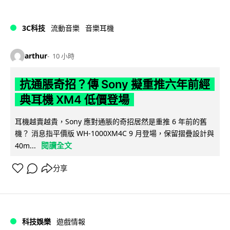
3C科技
流動音樂
音樂耳機
arthur
10 小時
抗通脹奇招？傳 Sony 擬重推六年前經
典耳機 XM4 低價登場
耳機越賣越貴，Sony 應對通脹的奇招居然是重推 6 年前的舊
機？ 消息指平價版 WH-1000XM4C 9 月登場，保留摺疊設計與
閱讀全文
40m...
分享
科技娛樂
遊戲情報