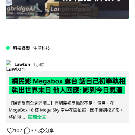
科技娛樂
生活科技
Lawton
1 小時
網民影 Megabox 露台 話自己初學執相
執出世界末日 他人回應: 影到今日氣溫
【睇完反而全身涼哂...】有網民初學攝影不足 1 個月，在
MegaBox 18 樓 Mega Sky 空中花園拍照，因不懂調校光影，
閱讀全文
將維港...
102
3
分享
↗