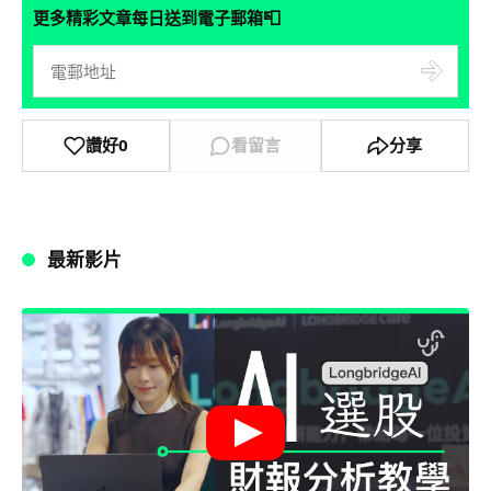
📮
更多精彩文章每日送到電子郵箱
讚好
0
看留言
分享
最新影片