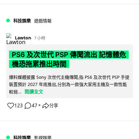
科技娛樂
遊戲情報
Lawton
7 小時
PS6 及次世代 PSP 傳聞流出 記憶體危
機恐拖累推出時間
爆料媒體披露 Sony 次世代主機傳聞,指 PS6 及次世代 PSP 手提
裝置預計 2027 年底推出,分別為一款強大家用主機及一款性能
閱讀全文
較弱...
123
47
分享
↗
科技娛樂
影視娛樂