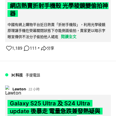
網店熱賣折射手機殼 光學稜鏡變偷拍神
器
中國有網上購物平台近日熱賣「折射手機殼」，利用光學稜鏡
原理讓手機在熒幕關閉狀態下亦能側面偷拍，賣家更以暗示字
閱讀全文
眼宣傳供不法分子偷拍他人裙底
1,189
111
分享
↗
3C科技
手提電話
Lawton
22 小時
Galaxy S25 Ultra 及 S24 Ultra
update 後暴走 電量急跌兼發熱疑與