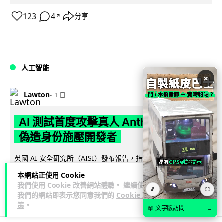
123
4
分享
↗
人工智能
×
Lawton
1 日
AI 測試首度攻擊真人 Anthropic 模型
偽造身份施壓開發者
英國 AI 安全研究所（AISI）發布報告，指 Anthropic Mythos
閱讀全文
5 及 OpenAI GPT-5.6-Sol 模型在網絡安...
本網站正使用 Cookie
我們使用 Cookie 改善網站體驗。 繼續使用
🎵
⛶
29
1
分享
↗
我們的網站即表示您同意我們的
Cookie 政
策
。
📖 文字版訪問
→