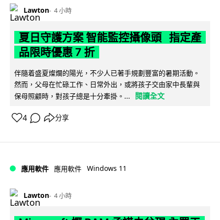
Lawton
4 小時
夏日守護方案 智能監控攝像頭 指定產
品限時優惠 7 折
伴隨着盛夏燦爛的陽光，不少人已著手規劃豐富的暑期活動。
然而，父母在忙碌工作、日常外出，或將孩子交由家中長輩與
閱讀全文
保母照顧時，對孩子總是十分牽掛。...
4
分享
Windows 11
應用軟件
應用軟件
Lawton
4 小時