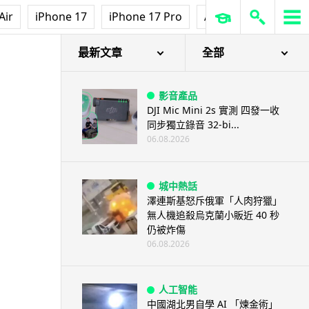
Air
iPhone 17
iPhone 17 Pro
AirPods Pro 3
Ap
最新文章
全部
影音產品
DJI Mic Mini 2s 實測 四發一收
同步獨立錄音 32-bi...
06.08.2026
城中熱話
澤連斯基怒斥俄軍「人肉狩獵」
無人機追殺烏克蘭小販近 40 秒
仍被炸傷
06.08.2026
人工智能
中國湖北男自學 AI 「煉金術」