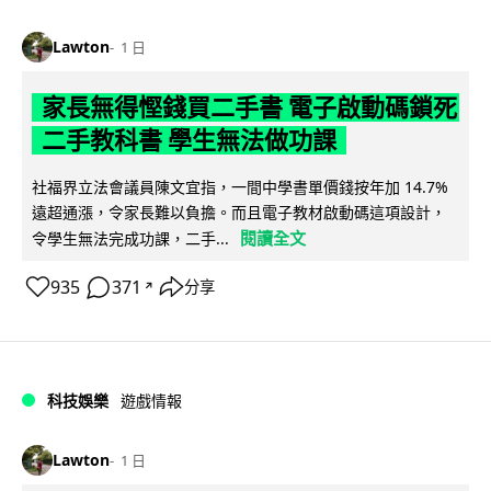
Lawton
1 日
家長無得慳錢買二手書 電子啟動碼鎖死
二手教科書 學生無法做功課
社福界立法會議員陳文宜指，一間中學書單價錢按年加 14.7%
遠超通漲，令家長難以負擔。而且電子教材啟動碼這項設計，
閱讀全文
令學生無法完成功課，二手...
935
371
分享
↗
科技娛樂
遊戲情報
Lawton
1 日