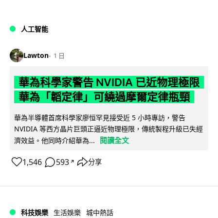
人工智能
Lawton
1 日
華為科學家警告 NVIDIA 已近物理極限
華為「韜定律」可繞過摩爾定律瓶頸
華為半導體首席科學家廖恒罕見接受近 5 小時專訪，警告
NVIDIA 等西方晶片巨頭正逼近物理極限，傳統製程升級已失經
閱讀全文
濟效益。他同時介紹華為...
1,546
593
分享
↗
科技娛樂
生活娛樂
城中熱話