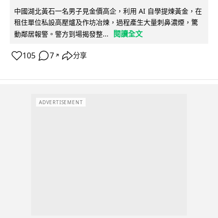
中國湖北黃石一名男子見金價高企，利用 AI 自學提煉黃金，在
租住單位私設高壓爐及作坊冶煉，過程產生大量刺鼻濃煙，驚
閱讀全文
動鄰居報警。警方到場揭發整...
105
7
分享
↗
ADVERTISEMENT