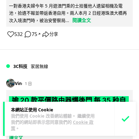
一對香港夫婦今年 5 月遊澳門乘的士拾獲他人遺留相機及電
池，拾遺不報並帶返香港自用。兩人本月 2 日經港珠澳大橋再
閱讀全文
次入境澳門時，被治安警察局...
532
75
分享
↗
3C科技
家居無線
Vin
1 日
逾 20 款平價路由器爆後門 每 35 秒自
動連線回中國 全球 10 萬用家私隱堪憂
本網站正使用 Cookie
我們使用 Cookie 改善網站體驗。 繼續使用
我們的網站即表示您同意我們的
Cookie 政
網絡安全公司 VulnCheck 揭發中國智博通電子（Zbtlink）生產
策
。
閱
的 20 多款路由器內置後門程式「Endlessdoors」（無盡...
讀全文