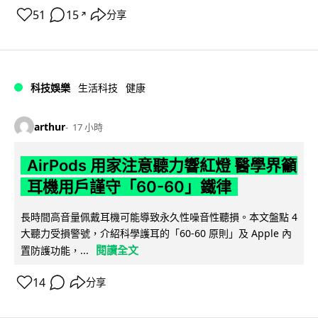
51
15
分享
↗
科技娛樂
生活科技
健康
arthur
17 小時
AirPods 用家注意聽力響紅燈 醫學界籲
耳機用戶謹守「60-60」鐵律
長時間高音量佩戴耳機可能導致永久性噪音性聽損。本文盤點 4
大聽力受損警號，介紹科學護耳的「60-60 原則」及 Apple 內
閱讀全文
置防護功能，...
14
分享