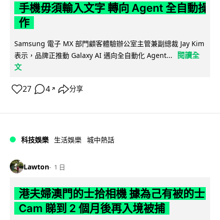
手機毋須輸入文字 轉向 Agent 全自動操
作
Samsung 電子 MX 部門顧客體驗辦公室主管兼副總裁 Jay Kim
閱讀全
表示，品牌正推動 Galaxy AI 邁向全自動化 Agent...
文
27
4
分享
↗
科技娛樂
生活娛樂
城中熱話
Lawton
1 日
港夫婦澳門的士拾相機 據為己有被的士
Cam 睇到 2 個月後再入境被捕