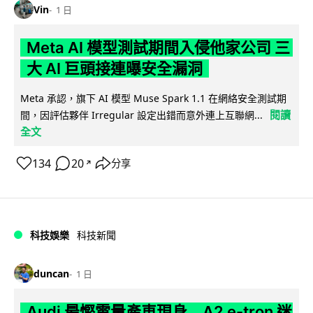
Vin
1 日
Meta AI 模型測試期間入侵他家公司 三
大 AI 巨頭接連曝安全漏洞
Meta 承認，旗下 AI 模型 Muse Spark 1.1 在網絡安全測試期
閱讀
間，因評估夥伴 Irregular 設定出錯而意外連上互聯網...
全文
134
20
分享
↗
科技娛樂
科技新聞
duncan
1 日
Audi 最慳電量產車現身 A2 e-tron 迷