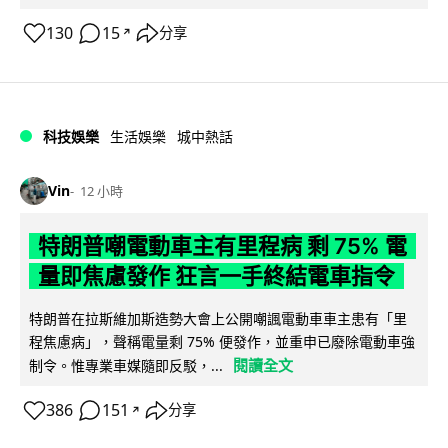
130
15
分享
↗
科技娛樂
生活娛樂
城中熱話
Vin
12 小時
特朗普嘲電動車主有里程病 剩 75% 電
量即焦慮發作 狂言一手終結電車指令
特朗普在拉斯維加斯造勢大會上公開嘲諷電動車車主患有「里
程焦慮病」，聲稱電量剩 75% 便發作，並重申已廢除電動車強
閱讀全文
制令。惟專業車媒隨即反駁，...
386
151
分享
↗