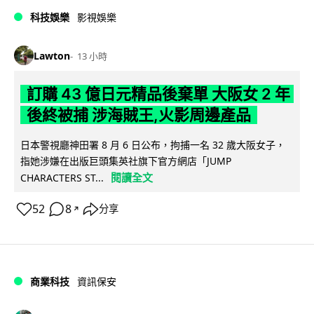
科技娛樂
影視娛樂
Lawton
13 小時
訂購 43 億日元精品後棄單 大阪女 2 年
後終被捕 涉海賊王,火影周邊產品
日本警視廳神田署 8 月 6 日公布，拘捕一名 32 歲大阪女子，
指她涉嫌在出版巨頭集英社旗下官方網店「JUMP
閱讀全文
CHARACTERS ST...
52
8
分享
↗
商業科技
資訊保安