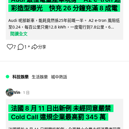
彩造型曝光 快充 26 分鐘充滿 8 成電
Audi 呢部新車，能耗竟然係25年前嘅一半。 A2 e-tron 風阻低
至0.24，每百公里只需12.8 kWh，一度電行到7.8公里。6...
閱讀全文
7
1
分享
↗
科技娛樂
生活娛樂
城中熱話
Vin
1 日
法國 8 月 11 日出新例 未經同意嚴禁
Cold Call 違規企業最高罰 345 萬