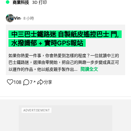
商業科技
3D 打印
Vin
8 小時
中三巴士鐵路迷 自製紙皮遙控巴士 門,
水撥識郁 + 實時GPS報站
如果你熱愛一件事，你會熱愛到怎樣的程度？一位就讀中三的
巴士鐵路迷，選擇由零開始，把自己的興趣一步步變成真正可
閱讀全文
以運作的作品。他以紙皮親手製作出...
108
7
分享
↗
ADVERTISEMENT