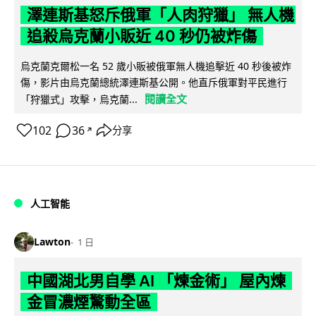
澤連斯基怒斥俄軍「人肉狩獵」 無人機
追殺烏克蘭小販近 40 秒仍被炸傷
烏克蘭克爾松一名 52 歲小販被俄軍無人機追擊近 40 秒後被炸
傷，影片由烏克蘭總統澤連斯基公開。他直斥俄軍對平民進行
閱讀全文
「狩獵式」攻擊，烏克蘭...
102
36
分享
↗
人工智能
Lawton
1 日
中國湖北男自學 AI 「煉金術」 屋內煉
金冒濃煙驚動全區