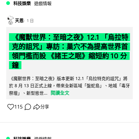
科技娛樂
遊戲情報
天恩
1 日
《魔獸世界：至暗之夜》12.1 「烏拉特
克的詛咒」專訪：巢穴不為提高世界首
領門檻而設 《諸王之眠》縮短約 10 分
鐘
《魔獸世界：至暗之夜》版本更新 12.1「烏拉特克的詛咒」將
於 8 月 13 日正式上線，帶來全新區域「盤蛇島」、地城「毒牙
閱讀全文
祭壇」、新型態世...
115
分享
科技娛樂
遊戲情報