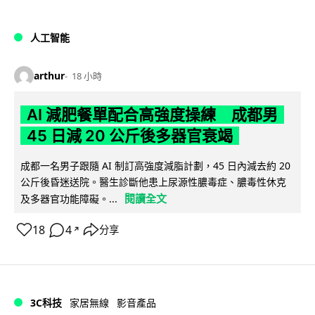
人工智能
arthur
18 小時
AI 減肥餐單配合高強度操練 成都男
45 日減 20 公斤後多器官衰竭
成都一名男子跟隨 AI 制訂高強度減脂計劃，45 日內減去約 20
公斤後昏迷送院。醫生診斷他患上尿源性膿毒症、膿毒性休克
閱讀全文
及多器官功能障礙。...
18
4
分享
↗
3C科技
家居無線
影音產品