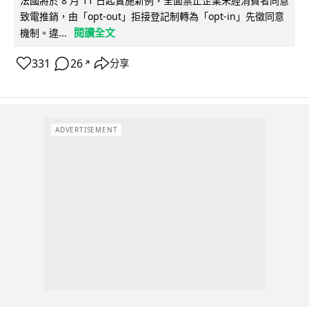
法國將於 8 月 11 日起實施新例，全面禁止企業未經消費者同意
致電推銷，由「opt-out」拒接登記制轉為「opt-in」先徵同意
閱讀全文
機制。違...
331
26
分享
↗
ADVERTISEMENT