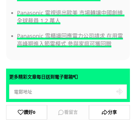
Panasonic 電視退出歐美 市場轉讓中國創維
全球裁員 1.2 萬人
Panasonic 雪櫃識回應電力公司請求 在用電
高峰期進入節電模式 參與家庭可獲回贈
📮
更多精彩文章每日送到電子郵箱
讚好
0
看留言
分享