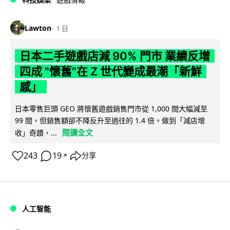
Lawton
1 日
日本二手遊戲店減 90% 門市 業績反增
四成 "懷舊"在 Z 世代變成最潮「新鮮
感」
日本零售巨頭 GEO 將懷舊遊戲銷售門市從 1,000 間大幅減至
99 間，但銷售額卻不降反升至過往的 1.4 倍。做到「減店增
閱讀全文
收」奇蹟，...
243
19
分享
↗
人工智能