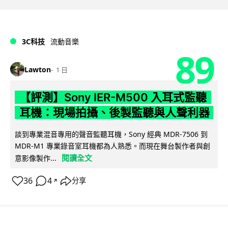
3C科技
流動音樂
89
Lawton
1 日
【評測】Sony IER-M500 入耳式監聽
耳機：現場拍攝、後製監聽與人聲利器
談到專業混音專用的聲音監聽耳機，Sony 經典 MDR-7506 到
MDR-M1 專業錄音室耳機都為人熟悉。而現在舞台製作者與創
閱讀全文
意影像製作...
36
4
分享
↗