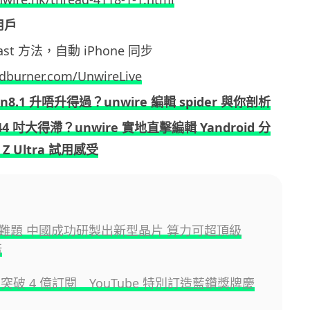
 用戶
dcast 方法，自動 iPhone 同步
eedburner.com/UnwireLive
in8.1 升唔升得過？unwire 編輯 spider 與你剖析
.44 吋大得滯？unwire 實地直擊編輯 Yandroid 分
a Z Ultra 試用感受
難題 中國成功研製出新型晶片 算力可超頂級
倍
st 突破 4 億訂閱 YouTube 特別訂造藍鑽獎牌慶