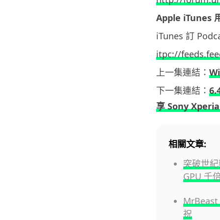
Apple iTunes
iTunes 訂 Po
itpc://feeds.f
上一集連結：
W
下一集連結：
6
享 Sony Xperi
相關文章:
突破世紀
GPU 千
MrBea
祝