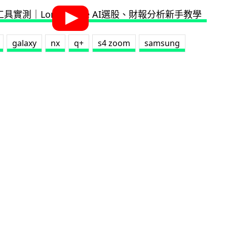
galaxy
nx
q+
s4 zoom
samsung