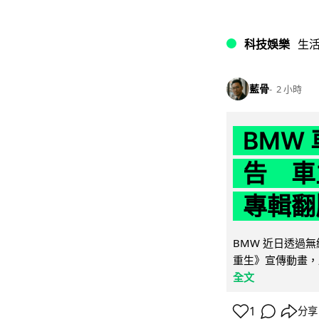
科技娛樂
生
藍骨
2 小時
BMW
告 車主
專輯翻
BMW 近日透過
重生》宣傳動畫，
全文
1
分享