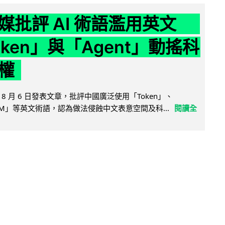
媒批評 AI 術語濫用英文
ken」與「Agent」動搖科
權
8 月 6 日發表文章，批評中國廣泛使用「Token」、
LLM」等英文術語，認為做法侵蝕中文表意空間及科...
閱讀全