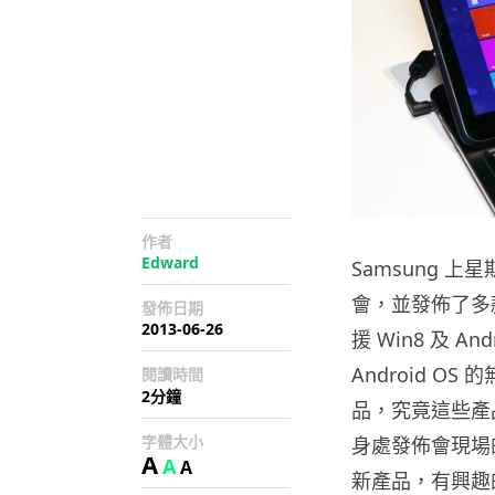
作者
Edward
Samsung 上星
會，並發佈了多
發佈日期
2013-06-26
援 Win8 及 An
Android O
閱讀時間
2分鐘
品，究竟這些產品
字體大小
身處發佈會現場的天
A
A
A
新產品，有興趣