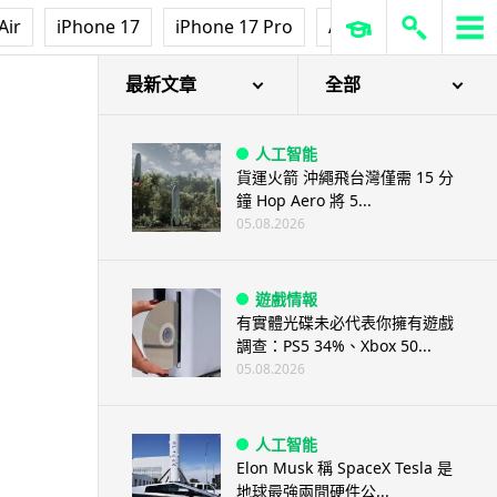
Air
iPhone 17
iPhone 17 Pro
AirPods Pro 3
Ap
amsung Premiere 2013 新產品
最新文章
全部
人工智能
貨運火箭 沖繩飛台灣僅需 15 分
鐘 Hop Aero 將 5...
05.08.2026
遊戲情報
有實體光碟未必代表你擁有遊戲
調查：PS5 34%、Xbox 50...
05.08.2026
人工智能
Elon Musk 稱 SpaceX Tesla 是
地球最強兩間硬件公...