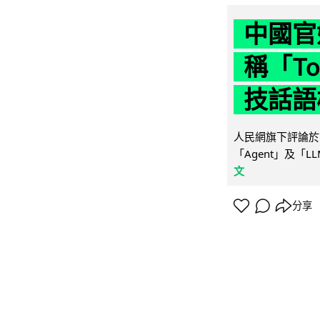
中國官
稱「To
技話語
人民網旗下評論於 
「Agent」及「
文
分享