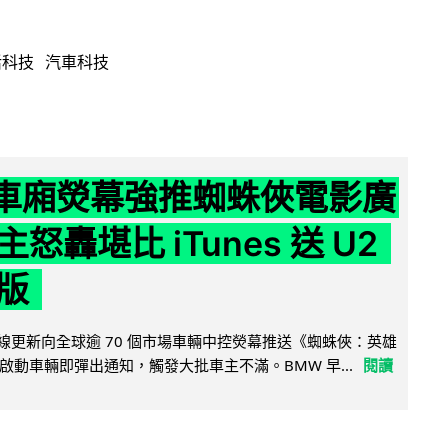
活科技
汽車科技
 車廂熒幕強推蜘蛛俠電影廣
怒轟堪比 iTunes 送 U2
版
無線更新向全球逾 70 個市場車輛中控熒幕推送《蜘蛛俠：英雄
啟動車輛即彈出通知，觸發大批車主不滿。BMW 早...
閱讀