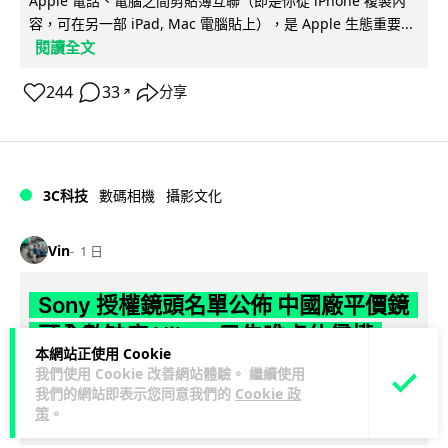
Apple 電話、電腦之間剪貼簿互聯（即是你從 iPhone 複製內
容，可在另一部 iPad, Mac 電腦貼上），是 Apple 生態重要...
閱讀全文
244
33
分享
↗
3C科技
數碼相機
攝影文化
Vin
1 日
Sony 授權鏡頭名單公佈 中國廠平價鏡
頭全數缺席 Nikon 已告唯卓仕侵權
本網站正使用 Cookie
我們使用 Cookie 改善網站體驗。 繼續使用
Sony 公佈截至 2026 年 7 月的 E-Mount 鏡頭官方授權合作夥
我們的網站即表示您同意我們的
Cookie 政
伴名單，共 9 間夥伴入圍，包括蔡司、富士、適馬、騰龍等傳
策
。
閱讀全文
統光...