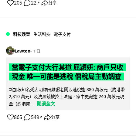
205
22
分享
↗
科技娛樂
生活科技
電子支付
Lawton
1 日
當電子支付大行其道 屈穎妍: 商戶只收
現金 唯一可能是逃稅 倡稅局主動調查
新加坡知名粥店明輝田雞粥老闆涉逃稅逾 380 萬坡元（約港幣
2,310 萬元）及洗黑錢被控上法庭，家中更藏逾 240 萬坡元現
閱讀全文
金（約港幣...
865
549
分享
↗