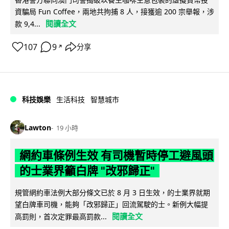
資騙局 Fun Coffee，兩地共拘捕 8 人，接獲逾 200 宗舉報，涉
閱讀全文
款 9,4...
107
9
分享
↗
科技娛樂
生活科技
智慧城市
Lawton
19 小時
網約車條例生效 有司機暫時停工避風頭
的士業界籲白牌 "改邪歸正"
規管網約車法例大部分條文已於 8 月 3 日生效，的士業界就期
望白牌車司機，能夠「改邪歸正」回流駕駛的士。新例大幅提
閱讀全文
高罰則，首次定罪最高罰款...