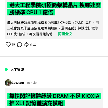
港大工程學院研極簡架構晶片 搜尋速度
勝標準 CPU 1 億倍
港大團隊研發極簡架構模擬內容尋址記憶體（CAM）晶片，用
二硫化鉬及半金屬銻克服傳輸瓶頸，漢明距離計算速度比標準
閱讀全文
CPU快1億倍，每次搜尋耗能低...
15
分享
人工智能
Lawton
16 小時
靠快閃記憶體紓緩 DRAM 不足 KIOXIA
推 XL1 記憶體擴充模組