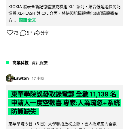
KIOXIA 發表全新記憶體擴充模組 XL1 系列，結合低延遲快閃記
憶體 XL-FLASH 與 CXL 介面，將快閃記憶體轉化為記憶體擴充
閱讀全文
方...
73
5
分享
↗
商業科技
資訊保安
Lawton
17 小時
東華學院誤發取錄電郵 全數 11,139 名
申請人一度空歡喜 專家:人為疏忽+系統
防護缺失
東華學院今日（5 日）大學聯招放榜之際，因人為疏忽向全數