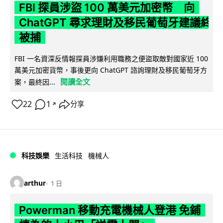
FBI 探員涉盜 100 萬美元加密幣 向
ChatGPT 尋求理財及移民葡萄牙建議終
被捕
FBI 一名資深反情報探員涉嫌利用職務之便盜取敵對國家近 100
萬美元加密貨幣，事後更向 ChatGPT 諮詢理財及移民葡萄牙方
閱讀全文
案，最終因...
22
1
分享
↗
科技娛樂
生活科技
機械人
arthur
1 日
Powerman 移動充電機械人登港 免鋪