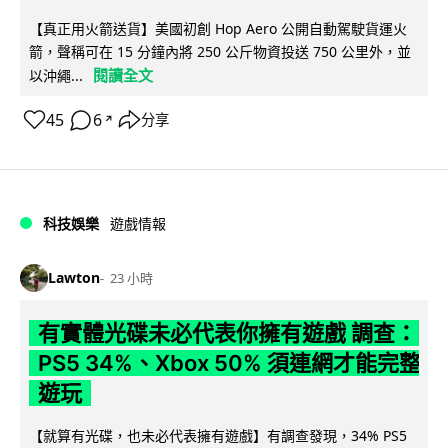
【真正用火箭送貨】美國初創 Hop Aero 公開自動駕駛貨運火
箭，聲稱可在 15 分鐘內將 250 公斤物資投送 750 公里外，並
閱讀全文
以沖繩...
45
6
分享
↗
科技娛樂
遊戲情報
Lawton
23 小時
有實體光碟未必代表你擁有遊戲 調查：
PS5 34%、Xbox 50% 須連網才能完整
遊玩
【就算有光碟，也未必代表擁有遊戲】有調查發現，34% PS5