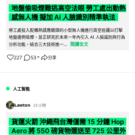
地盤偷吸煙難逃高空法眼 勞工處出動熱
感無人機 擬加 AI 人臉識別精準執法
勞工處投入配備熱感應鏡頭的小型無人機進行高空巡邏以打擊
地盤違例吸煙，並正研究於未來一年內引入 AI 人臉識別與行為
閱讀全文
分析功能，結合三大技術進一...
227
53
分享
↗
人工智能
Lawton
23 小時
貨運火箭 沖繩飛台灣僅需 15 分鐘 Hop
Aero 將 550 磅貨物運送至 725 公里外