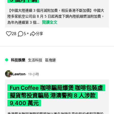
【中國大陸連續 3 個月減附加費，相反香港不斷加價】中國大
陸多家航空公司自 8 月 5 日起再度下調內陸航線燃油附加費，
閱讀全文
為年內連續第 3 個...
28
5
分享
↗
科技娛樂
生活科技
區塊鏈
Lawton
19 小時
Fun Coffee 咖啡騙局爆煲 咖啡包裝虛
擬貨幣投資騙局 港澳警拘 8 人涉款
9,400 萬元
香港警方聯同澳門司警搗破以養生咖啡生意包裝的虛擬貨幣投