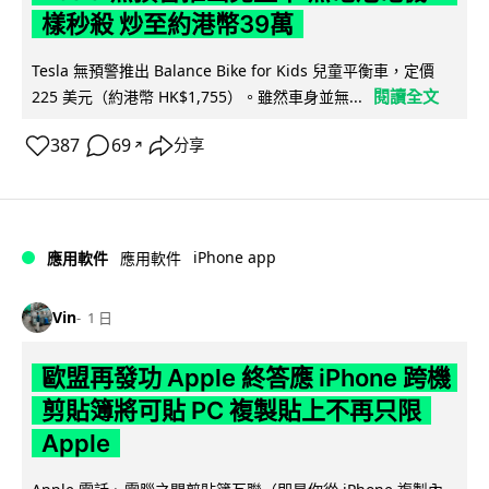
樣秒殺 炒至約港幣39萬
Tesla 無預警推出 Balance Bike for Kids 兒童平衡車，定價
閱讀全文
225 美元（約港幣 HK$1,755）。雖然車身並無...
387
69
分享
↗
iPhone app
應用軟件
應用軟件
Vin
1 日
歐盟再發功 Apple 終答應 iPhone 跨機
剪貼簿將可貼 PC 複製貼上不再只限
Apple