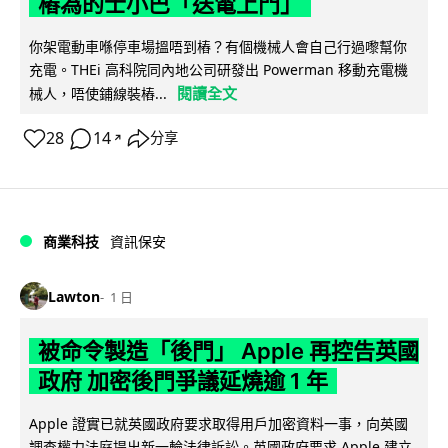
樁為的士小巴「送電上門」
你架電動車喺停車場搵唔到樁？有個機械人會自己行過嚟幫你
充電。THEi 高科院同內地公司研發出 Powerman 移動充電機
閱讀全文
械人，唔使鋪線裝樁...
28
14
分享
↗
商業科技
資訊保安
Lawton
1 日
被命令製造「後門」 Apple 再控告英國
政府 加密後門爭議延燒逾 1 年
Apple 證實已就英國政府要求取得用戶加密資料一事，向英國
調查權力法庭提出新一輪法律訴訟。英國政府要求 Apple 建立