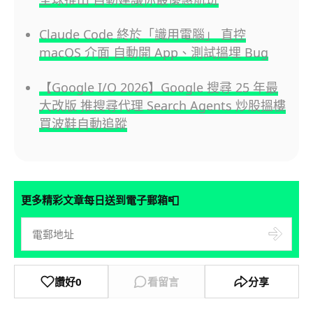
Claude Code 終於「識用電腦」 直控
macOS 介面 自動開 App、測試搵埋 Bug
【Google I/O 2026】Google 搜尋 25 年最
大改版 推搜尋代理 Search Agents 炒股搵樓
買波鞋自動追蹤
📮
更多精彩文章每日送到電子郵箱
讚好
0
看留言
分享