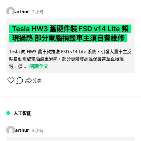
arthur
3 小時
Tesla HW3 舊硬件裝 FSD v14 Lite 頻
現過熱 部分電腦損毀車主須自費維修
Tesla 向 HW3 舊車款推送 FSD v14 Lite 系統，引發大量車主反
映自動駕駛電腦嚴重過熱，部分更觸發高溫保護甚至直接燒
閱讀全文
毀，須...
分享
人工智能
arthur
3 小時