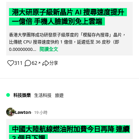
港大研原子級新晶片 AI 搜尋速度提升
一億倍 手機人臉識別免上雲端
香港大學團隊成功研發原子級厚度的「模擬存內搜尋」晶片，
比傳統 CPU 搜尋速度快約 1 億倍，延遲低至 36 皮秒（即
閱讀全文
0.00000000...
311
62
分享
↗
科技娛樂
生活科技
旅遊
Lawton
19 小時
中國大陸航線燃油附加費今日再降 連續
3 個月下調