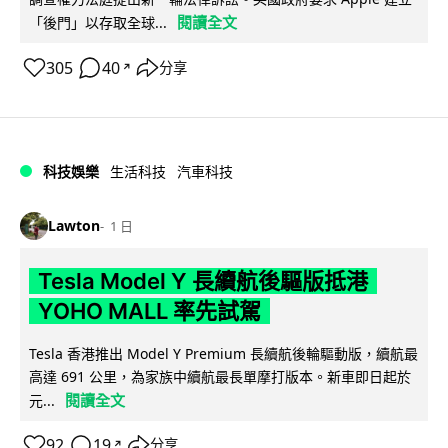
閱讀全文
「後門」以存取全球...
305
40
分享
↗
科技娛樂
生活科技
汽車科技
Lawton
1 日
Tesla Model Y 長續航後驅版抵港
YOHO MALL 率先試駕
Tesla 香港推出 Model Y Premium 長續航後輪驅動版，續航最
高達 691 公里，為家族中續航最長單摩打版本。新車即日起於
閱讀全文
元...
92
19
分享
↗