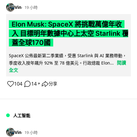
Vin
19 小時
Elon Musk: SpaceX 將挑戰萬億年收
入 目標明年數據中心上太空 Starlink 覆
蓋全球170國
SpaceX 公佈最新第二季業績，受惠 Starlink 與 AI 業務帶動，
閱讀
季度收入按年飆升 92% 至 78 億美元。行政總裁 Elon...
全文
104
14
分享
↗
人工智能
Vin
19 小時