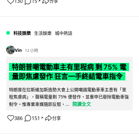
130
15
分享
↗
科技娛樂
生活娛樂
城中熱話
Vin
12 小時
特朗普嘲電動車主有里程病 剩 75% 電
量即焦慮發作 狂言一手終結電車指令
特朗普在拉斯維加斯造勢大會上公開嘲諷電動車車主患有「里
程焦慮病」，聲稱電量剩 75% 便發作，並重申已廢除電動車強
閱讀全文
制令。惟專業車媒隨即反駁，...
386
151
分享
↗