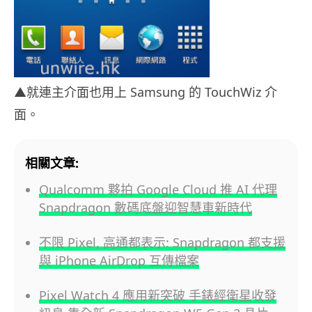
▲就連主介面也用上 Samsung 的 TouchWiz 介
面。
相關文章:
Qualcomm 夥拍 Google Cloud 推 AI 代理
Snapdragon 數碼底盤迎智慧車新時代
不限 Pixel, 高通都表示: Snapdragon 都支援
與 iPhone AirDrop 互傳檔案
Pixel Watch 4 應用新突破 手錶經衛星收發