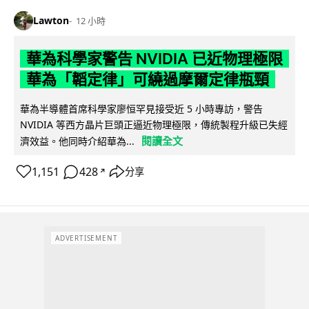
Lawton
12 小時
華為科學家警告 NVIDIA 已近物理極限
華為「韜定律」可繞過摩爾定律瓶頸
華為半導體首席科學家廖恒罕見接受近 5 小時專訪，警告
NVIDIA 等西方晶片巨頭正逼近物理極限，傳統製程升級已失經
閱讀全文
濟效益。他同時介紹華為...
1,151
428
分享
↗
ADVERTISEMENT