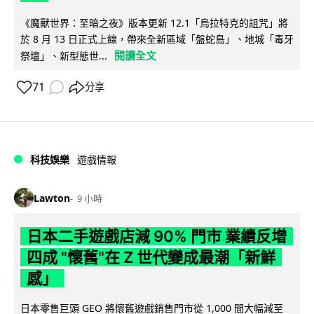
《魔獸世界：至暗之夜》版本更新 12.1「烏拉特克的詛咒」將
於 8 月 13 日正式上線，帶來全新區域「盤蛇島」、地城「毒牙
閱讀全文
祭壇」、新型態世...
71
分享
科技娛樂
遊戲情報
Lawton
9 小時
日本二手遊戲店減 90% 門市 業績反增
四成 "懷舊"在 Z 世代變成最潮「新鮮
感」
日本零售巨頭 GEO 將懷舊遊戲銷售門市從 1,000 間大幅減至