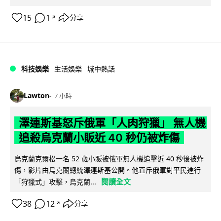
15
1
分享
↗
科技娛樂
生活娛樂
城中熱話
Lawton
7 小時
澤連斯基怒斥俄軍「人肉狩獵」 無人機
追殺烏克蘭小販近 40 秒仍被炸傷
烏克蘭克爾松一名 52 歲小販被俄軍無人機追擊近 40 秒後被炸
傷，影片由烏克蘭總統澤連斯基公開。他直斥俄軍對平民進行
閱讀全文
「狩獵式」攻擊，烏克蘭...
38
12
分享
↗