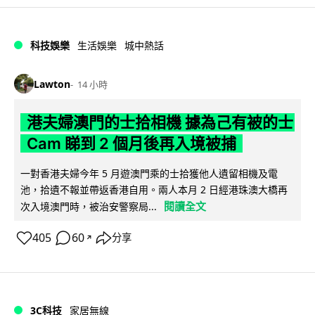
科技娛樂
生活娛樂
城中熱話
Lawton
14 小時
港夫婦澳門的士拾相機 據為己有被的士
Cam 睇到 2 個月後再入境被捕
一對香港夫婦今年 5 月遊澳門乘的士拾獲他人遺留相機及電
池，拾遺不報並帶返香港自用。兩人本月 2 日經港珠澳大橋再
閱讀全文
次入境澳門時，被治安警察局...
405
60
分享
↗
3C科技
家居無線