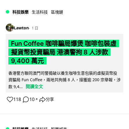
科技娛樂
生活科技
區塊鏈
Lawton
1 日
Fun Coffee 咖啡騙局爆煲 咖啡包裝虛
擬貨幣投資騙局 港澳警拘 8 人涉款
9,400 萬元
香港警方聯同澳門司警搗破以養生咖啡生意包裝的虛擬貨幣投
資騙局 Fun Coffee，兩地共拘捕 8 人，接獲逾 200 宗舉報，涉
閱讀全文
款 9,4...
118
10
分享
↗