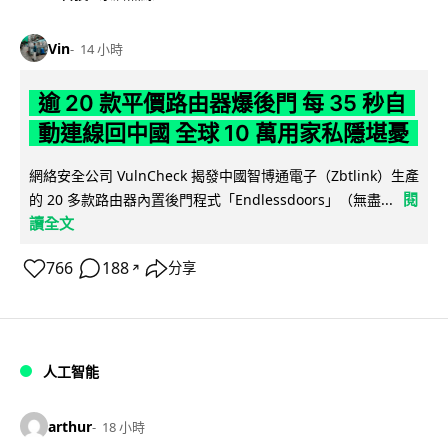
Vin
14 小時
逾 20 款平價路由器爆後門 每 35 秒自
動連線回中國 全球 10 萬用家私隱堪憂
網絡安全公司 VulnCheck 揭發中國智博通電子（Zbtlink）生產
閱
的 20 多款路由器內置後門程式「Endlessdoors」（無盡...
讀全文
766
188
分享
↗
人工智能
arthur
18 小時