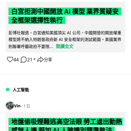
白宮拒測中國開放 AI 模型 業界質疑安
全框架選擇性執行
彭博社報道，白宮通知美國頂尖 AI 公司，中國開發的開放權重
模型將不納入特朗普政府新 AI 安全框架的測試範圍。美國業界
閱讀全文
則聯署呼籲政府不要限...
44
21
分享
↗
人工智能
Vin
1 日
地盤偷吸煙難逃高空法眼 勞工處出動熱
感無人機 擬加 AI 人臉識別精準執法