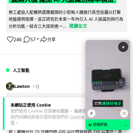
勞工處投入配備熱感應鏡頭的小型無人機進行高空巡邏以打擊
地盤違例吸煙，並正研究於未來一年內引入 AI 人臉識別與行為
閱讀全文
分析功能，結合三大技術進一...
246
57
分享
↗
×
人工智能
Lawton
1 日
貨運火箭 沖繩飛台灣僅需 15 分鐘 Hop
本網站正使用 Cookie
Aero 將 550 磅貨物運送至 725 公里外
我們使用 Cookie 改善網站體驗。 繼續使用
🎵
⛶
我們的網站即表示您同意我們的
Cookie 政
策
。
【真正用火箭送貨】美國初創 Hop Aero 公開自動駕駛貨運火
📖 詳細評測
→
箭，聲稱可在 15 分鐘內將 250 公斤物資投送 750 公里外，並