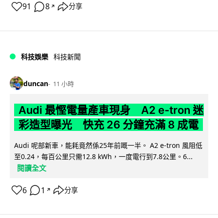
91
8
分享
↗
科技娛樂
科技新聞
duncan
11 小時
Audi 最慳電量產車現身 A2 e-tron 迷
彩造型曝光 快充 26 分鐘充滿 8 成電
Audi 呢部新車，能耗竟然係25年前嘅一半。 A2 e-tron 風阻低
至0.24，每百公里只需12.8 kWh，一度電行到7.8公里。6...
閱讀全文
6
1
分享
↗