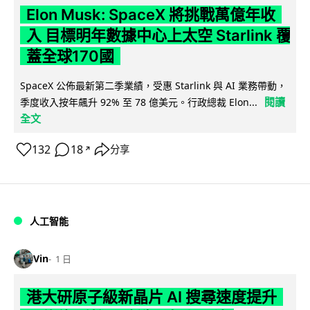
Elon Musk: SpaceX 將挑戰萬億年收
入 目標明年數據中心上太空 Starlink 覆
蓋全球170國
SpaceX 公佈最新第二季業績，受惠 Starlink 與 AI 業務帶動，
閱讀
季度收入按年飆升 92% 至 78 億美元。行政總裁 Elon...
全文
132
18
分享
↗
人工智能
Vin
1 日
港大研原子級新晶片 AI 搜尋速度提升