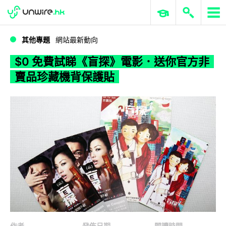
WWDC 2026
GenAI 與雲端科技專區
ERP 與商業 AI
$0 免費試睇《盲探》電影．送你官方非賣品珍藏機背保護貼
其他專題
網站最新動向
$0 免費試睇《盲探》電影．送你官方非
賣品珍藏機背保護貼
作者
發佈日期
閱讀時間