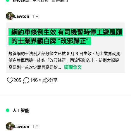
科技娛樂
生活科技
智慧城市
Lawton
1 日
網約車條例生效 有司機暫時停工避風頭
的士業界籲白牌 "改邪歸正"
規管網約車法例大部分條文已於 8 月 3 日生效，的士業界就期
望白牌車司機，能夠「改邪歸正」回流駕駛的士。新例大幅提
閱讀全文
高罰則，首次定罪最高罰款...
205
146
分享
↗
人工智能
Lawton
1 日