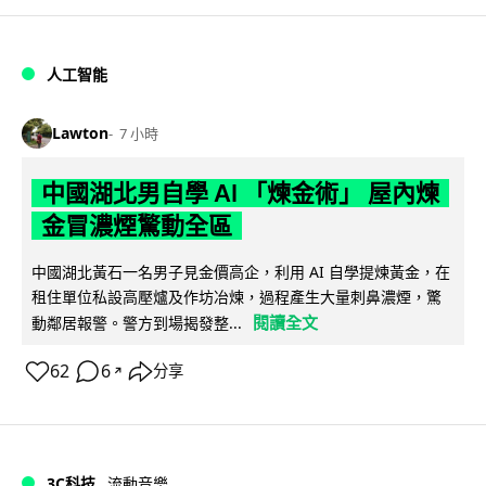
人工智能
Lawton
7 小時
中國湖北男自學 AI 「煉金術」 屋內煉
金冒濃煙驚動全區
中國湖北黃石一名男子見金價高企，利用 AI 自學提煉黃金，在
租住單位私設高壓爐及作坊冶煉，過程產生大量刺鼻濃煙，驚
閱讀全文
動鄰居報警。警方到場揭發整...
62
6
分享
↗
3C科技
流動音樂