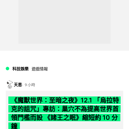
科技娛樂
遊戲情報
天恩
9 小時
《魔獸世界：至暗之夜》12.1 「烏拉特
克的詛咒」專訪：巢穴不為提高世界首
領門檻而設 《諸王之眠》縮短約 10 分
鐘