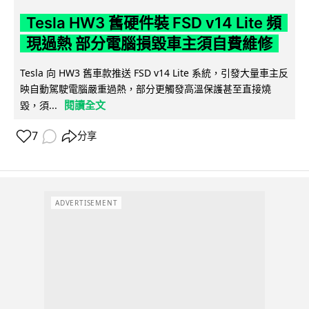
Tesla HW3 舊硬件裝 FSD v14 Lite 頻
現過熱 部分電腦損毀車主須自費維修
Tesla 向 HW3 舊車款推送 FSD v14 Lite 系統，引發大量車主反
映自動駕駛電腦嚴重過熱，部分更觸發高溫保護甚至直接燒
閱讀全文
毀，須...
7
分享
ADVERTISEMENT