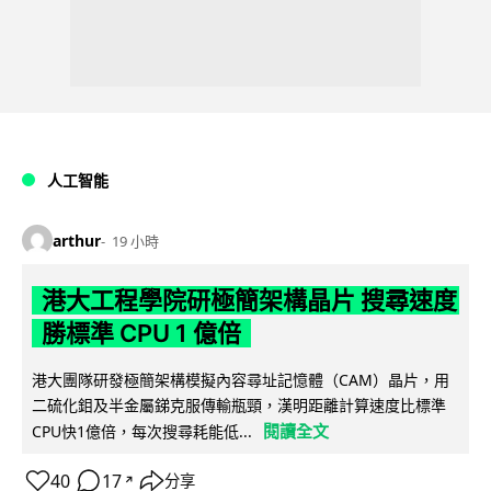
人工智能
arthur
19 小時
港大工程學院研極簡架構晶片 搜尋速度
勝標準 CPU 1 億倍
港大團隊研發極簡架構模擬內容尋址記憶體（CAM）晶片，用
二硫化鉬及半金屬銻克服傳輸瓶頸，漢明距離計算速度比標準
閱讀全文
CPU快1億倍，每次搜尋耗能低...
40
17
分享
↗