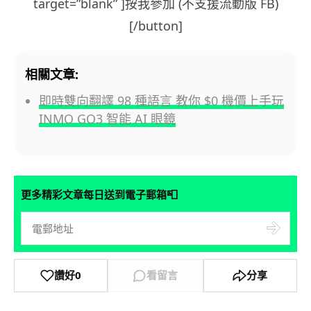
target=”blank” ]按我參加 (不支援流動版 FB)
[/button]
相關文章:
即時雙向翻譯 98 種語言 教你 $0 機價上手玩
INMO GO3 智能 AI 眼鏡
📮
更多精彩文章每日送到電子郵箱
讚好
0
看留言
分享