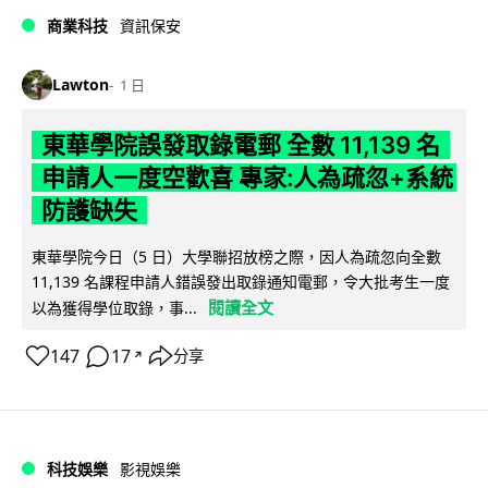
商業科技
資訊保安
Lawton
1 日
東華學院誤發取錄電郵 全數 11,139 名
申請人一度空歡喜 專家:人為疏忽+系統
防護缺失
東華學院今日（5 日）大學聯招放榜之際，因人為疏忽向全數
11,139 名課程申請人錯誤發出取錄通知電郵，令大批考生一度
閱讀全文
以為獲得學位取錄，事...
147
17
分享
↗
科技娛樂
影視娛樂