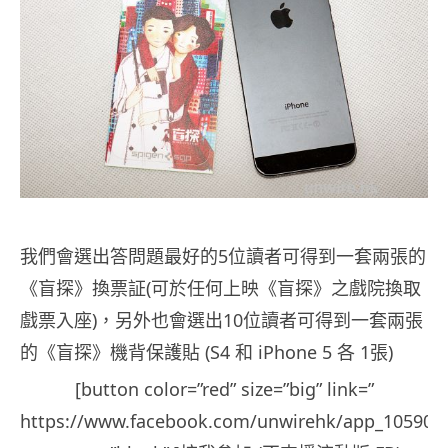
我們會選出答問題最好的5位讀者可得到一套兩張的
《盲探》換票証(可於任何上映《盲探》之戲院換取
戲票入座)，另外也會選出10位讀者可得到一套兩張
的《盲探》機背保護貼 (S4 和 iPhone 5 各 1張)
[button color=”red” size=”big” link=”
https://www.facebook.com/unwirehk/app_105902