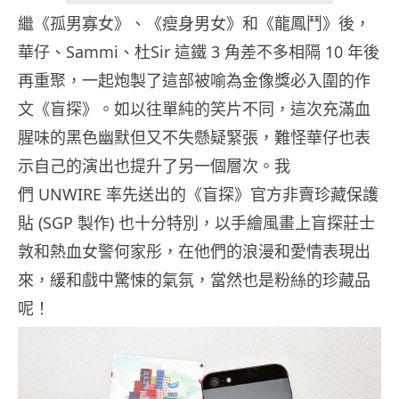
繼《孤男寡女》、《瘦身男女》和《龍鳳鬥》後，
華仔、Sammi、杜Sir 這鐵 3 角差不多相隔 10 年後
再重聚，一起炮製了這部被喻為金像獎必入圍的作
文《盲探》。如以往單純的笑片不同，這次充滿血
腥味的黑色幽默但又不失懸疑緊張，難怪華仔也表
示自己的演出也提升了另一個層次。我
們 UNWIRE 率先送出的《盲探》官方非賣珍藏保護
貼 (SGP 製作) 也十分特別，以手繪風畫上盲探莊士
敦和熱血女警何家彤，在他們的浪漫和愛情表現出
來，緩和戲中驚悚的氣氛，當然也是粉絲的珍藏品
呢！